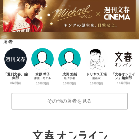
著者
「週刊文春」編
水原 希子
成田 悠輔
ドリヤス工場
「文春オンライ
集部
ン」編集部
俳優・モデル
経済学者
漫画家
9時間前
16時間前
10時間前
10時間前
16時間前
その他の著者を見る