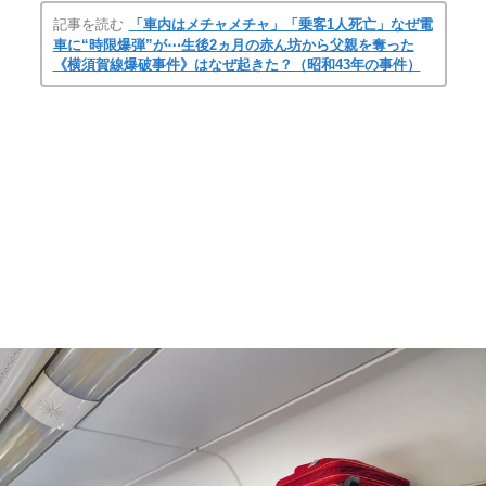
記事を読む
「車内はメチャメチャ」「乗客1人死亡」なぜ電
車に“時限爆弾”が⋯生後2ヵ月の赤ん坊から父親を奪った
《横須賀線爆破事件》はなぜ起きた？（昭和43年の事件）