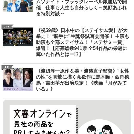
ムソナイト・ブラックレーベル銀座店で開
催 仕事も人生も自分らしく～笑顔あふれ
る特別対談～
PR
《祝59歳》日本中の【ステイサム愛】が大
暴走！ “勝手に”生誕祭試写会開催！ 主演も
助演も全部ステイサム！「ステサミー賞」
爆誕！【応募総数941票 全54作品の栄冠に
輝いた作品とはー!?】
PR
《渡辺淳一原作＆娘・渡邉直子監督》“女性
の性”を真摯に描く意欲作に黒木瞳・西岡德
馬・吉田羊が出演決定！《映画『月がみて
いる』》