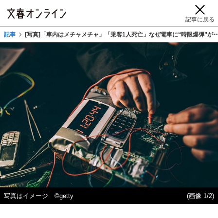
記事に戻る
記事
[写真]「車内はメチャメチャ」「乗客1人死亡」なぜ電車に“時限爆弾”
写真はイメージ ©getty
(画像 1/2)