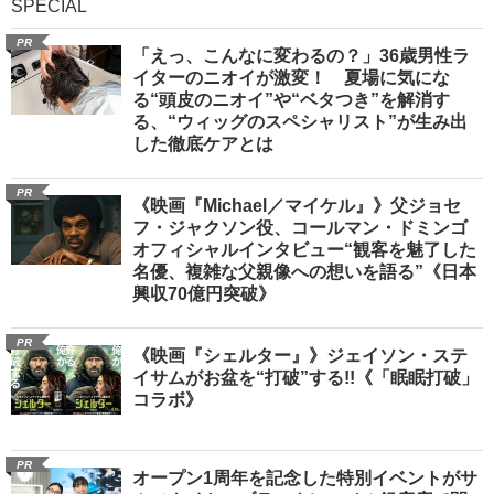
SPECIAL
PR
「えっ、こんなに変わるの？」36歳男性ラ
イターのニオイが激変！ 夏場に気にな
る“頭皮のニオイ”や“ベタつき”を解消す
る、“ウィッグのスペシャリスト”が生み出
した徹底ケアとは
PR
《映画『Michael／マイケル』》父ジョセ
フ・ジャクソン役、コールマン・ドミンゴ
オフィシャルインタビュー“観客を魅了した
名優、複雑な父親像への想いを語る”《日本
興収70億円突破》
PR
《映画『シェルター』》ジェイソン・ステ
イサムがお盆を“打破”する!!《「眠眠打破」
コラボ》
PR
オープン1周年を記念した特別イベントがサ