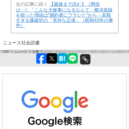
次の記事に続く
【最後まで読む】《懲役
は⋯》「こんな大惨事になるなんて」横須賀線
を狙った理由は“婚約者にフラレた”から⋯未熟
すぎる爆破犯の「意外な正体」（昭和43年の事
件）
ニュース
社会
読書
TOP
ニュース
記事
[写真]「車内はメチャメチャ」「乗客1人死亡」なぜ電車に