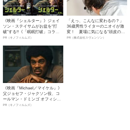
《映画『シェルター』》ジェイ
「えっ、こんなに変わるの？」
ソン・ステイサムがお盆を“打
36歳男性ライターのニオイが激
破”する!!《「眠眠打破」コラ
変！ 夏場に気になる“頭皮のニ
ボ》
オイ”や“ベタつき”を解消す
PR（キノフィルムズ）
PR（株式会社スヴェンソン）
る、“ウィッグのスペシャリス
ト”が生み出した徹底ケアとは
《映画『Michael／マイケル』》
父ジョセフ・ジャクソン役、コ
ールマン・ドミンゴ オフィシャ
ルインタビュー“観客を魅了した
PR（キノフィルムズ）
名優、複雑な父親像への想いを
語る”《日本興収70億円突破》