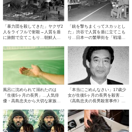
「暴力団を殺してきた」ヤクザ2
「銃を撃ちまくってスカッとし
人をライフルで射殺→人質を盾
た」渋谷で人質を盾に立てこも
に旅館で立てこもり…朝鮮人差
り…日本一の繁華街を「戦場に
別に苦しんだ39歳男が「犯罪者
変えた」18歳少年の犯行理由
になる道」を選んだ理由（昭和
（昭和40年の事件）
43年の事件）
風呂に沈められて溺れたのは
「本当にごめんなさい」17歳少
「生後5ヶ月の長男」…人気俳
女が生後5ヶ月の長男を殺害…
優・高島忠夫から大切な家族を
《高島忠夫の長男殺害事件》夫
奪った『殺人犯の正体』（昭和
婦が背負った“消えない傷”（昭和
39年の事件）
39年の事件）