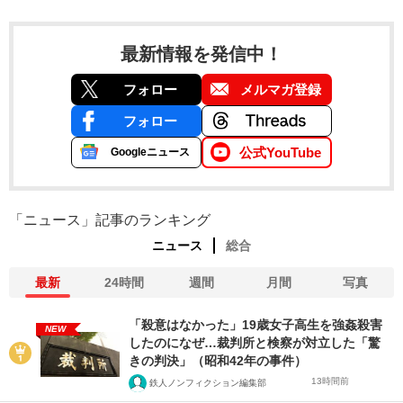
最新情報を発信中！
フォロー
メルマガ登録
フォロー
公式YouTube
Googleニュース
「ニュース」記事のランキング
ニュース
総合
最新
24時間
週間
月間
写真
「殺意はなかった」19歳女子高生を強姦殺害
NEW
したのになぜ…裁判所と検察が対立した「驚
きの判決」（昭和42年の事件）
13時間前
鉄人ノンフィクション編集部