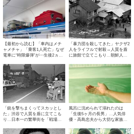
【最初から読む】「車内はメチ
「暴力団を殺してきた」ヤクザ2
ャメチャ」「乗客1人死亡」なぜ
人をライフルで射殺→人質を盾
電車に“時限爆弾”が⋯生後2ヵ月
に旅館で立てこもり…朝鮮人差
の赤ん坊から父親を奪った《横
別に苦しんだ39歳男が「犯罪者
須賀線爆破事件》はなぜ起き
になる道」を選んだ理由（昭和
た？（昭和43年の事件）
43年の事件）
「銃を撃ちまくってスカッとし
風呂に沈められて溺れたのは
た」渋谷で人質を盾に立てこも
「生後5ヶ月の長男」…人気俳
り…日本一の繁華街を「戦場に
優・高島忠夫から大切な家族を
変えた」18歳少年の犯行理由
奪った『殺人犯の正体』（昭和
（昭和40年の事件）
39年の事件）