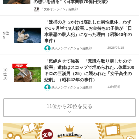
の想いを語る”《日本興収70億円突破》
「文春オンライン」編集部
「逮捕のきっかけは腐乱した男性遺体」わず
か1ヶ月半で8人殺害…お金持ちの子供が「日
9位
本最悪の殺人犯」になった理由（昭和40年の
9
事件）
2026/07/18
鉄人ノンフィクション編集部
「気絶させて強姦」「意識を取り戻したので
NEW
殺害」遺体はスコップで埋められた…体重100
10
キロの巨漢男（25）に襲われた「女子高生の
位
10
悲劇」（昭和42年の事件）
13時間前
鉄人ノンフィクション編集部
11位から20位を見る