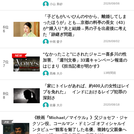
2026/08/06
小山 美砂
「子どもがいいひんのやから、離婚してしま
ったほうが」とも…京都の料亭の長女（43）
6位
が“婿入り”夫と結婚→男の子を出産後に考え
6
た「跡継ぎ問題」
2026/08/02
中岡 愛子
“なかったこと”にされたジャニー喜多川の性
NEW
加害、「週刊文春」33週キャンペーン報道の
7位
7
はじまり《担当記者が明かす》
13時間前
髙橋 大介
「家にトイレがあれば、約400人の女性はレイ
プを免れた」 インドにおけるレイプ犯罪の
8位
8
深刻さ
2020/08/18
佐藤 大介
《映画『Michael／マイケル』》父ジョセフ・ジャ
PR
クソン役、コールマン・ドミンゴ オフィシャルイ
ンタビュー“観客を魅了した名優、複雑な父親像へ