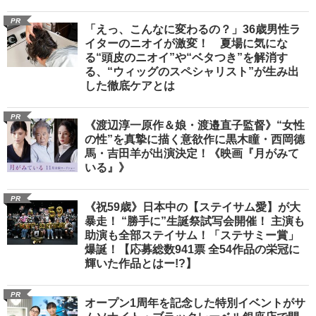
PR
「えっ、こんなに変わるの？」36歳男性ラ
イターのニオイが激変！ 夏場に気にな
る“頭皮のニオイ”や“ベタつき”を解消す
る、“ウィッグのスペシャリスト”が生み出
した徹底ケアとは
PR
《渡辺淳一原作＆娘・渡邉直子監督》“女性
の性”を真摯に描く意欲作に黒木瞳・西岡德
馬・吉田羊が出演決定！《映画『月がみて
いる』》
PR
《祝59歳》日本中の【ステイサム愛】が大
暴走！ “勝手に”生誕祭試写会開催！ 主演も
助演も全部ステイサム！「ステサミー賞」
爆誕！【応募総数941票 全54作品の栄冠に
輝いた作品とはー!?】
PR
オープン1周年を記念した特別イベントがサ