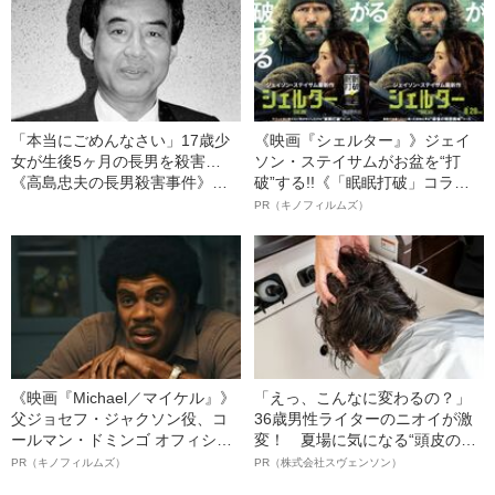
「本当にごめんなさい」17歳少
《映画『シェルター』》ジェイ
女が生後5ヶ月の長男を殺害…
ソン・ステイサムがお盆を“打
《高島忠夫の長男殺害事件》夫
破”する!!《「眠眠打破」コラ
婦が背負った“消えない傷”（昭和
ボ》
PR（キノフィルムズ）
39年の事件）
《映画『Michael／マイケル』》
「えっ、こんなに変わるの？」
父ジョセフ・ジャクソン役、コ
36歳男性ライターのニオイが激
ールマン・ドミンゴ オフィシャ
変！ 夏場に気になる“頭皮のニ
ルインタビュー“観客を魅了した
オイ”や“ベタつき”を解消す
PR（キノフィルムズ）
PR（株式会社スヴェンソン）
名優、複雑な父親像への想いを
る、“ウィッグのスペシャリス