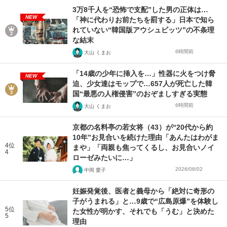
3万8千人を“恐怖で支配”した男の正体は…
NEW
「神に代わりお前たちを罰する」日本で知ら
れていない“韓国版アウシュビッツ”の不条理
な結末
6時間前
大山 くまお
「14歳の少年に挿入を…」性器に火をつけ脅
NEW
迫、少女達はモップで…657人が死亡した韓
国“最悪の人権侵害”のおぞましすぎる実態
6時間前
大山 くまお
京都の名料亭の若女将（43）が“20代から約
10年”お見合いを続けた理由「あんたはわがま
4位
まや」「両親も焦ってくるし、お見合いノイ
4
ローゼみたいに…」
2026/08/02
中岡 愛子
妊娠発覚後、医者と義母から「絶対に奇形の
子がうまれる」と…9歳で“広島原爆”を体験し
5位
た女性が明かす、それでも「うむ」と決めた
5
理由