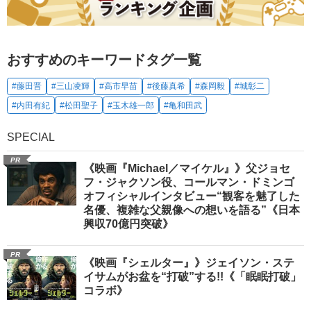
おすすめのキーワードタグ一覧
#藤田晋
#三山凌輝
#高市早苗
#後藤真希
#森岡毅
#城彰二
#内田有紀
#松田聖子
#玉木雄一郎
#亀和田武
SPECIAL
PR
《映画『Michael／マイケル』》父ジョセ
フ・ジャクソン役、コールマン・ドミンゴ
オフィシャルインタビュー“観客を魅了した
名優、複雑な父親像への想いを語る”《日本
興収70億円突破》
PR
《映画『シェルター』》ジェイソン・ステ
イサムがお盆を“打破”する!!《「眠眠打破」
コラボ》