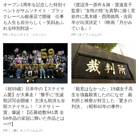
オープン1周年を記念した特別イ
《渡辺淳一原作＆娘・渡邉直子
ベントがサムソナイト・ブラッ
監督》“女性の性”を真摯に描く意
クレーベル銀座店で開催 仕事
欲作に黒木瞳・西岡德馬・吉田
も人生も自分らしく～笑顔あふ
羊が出演決定！《映画『月がみ
れる特別対談～
ている』》
PR（サムソナイト・ジャパン）
PR（キノフィルムズ）
《祝59歳》日本中の【ステイサ
「殺意はなかった」19歳女子高
ム愛】が大暴走！ “勝手に”生誕
生を強姦殺害したのになぜ…裁
祭試写会開催！ 主演も助演も全
判所と検察が対立した「驚きの
部ステイサム！「ステサミー
判決」（昭和42年の事件）
賞」爆誕！【応募総数941票 全
54作品の栄冠に輝いた作品とは
ー!?】
PR（（株）キノフィルムズ）