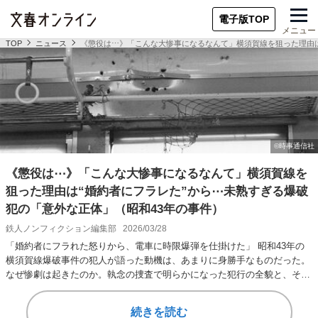
電子版TOP
メニュー
TOP
ニュース
《懲役は⋯》「こんな大惨事になるなんて」横須賀線を狙った理由は
《懲役は⋯》「こんな大惨事になるなんて」横須賀線を
狙った理由は“婚約者にフラレた”から⋯未熟すぎる爆破
犯の「意外な正体」（昭和43年の事件）
鉄人ノンフィクション編集部
2026/03/28
「婚約者にフラれた怒りから、電車に時限爆弾を仕掛けた」 昭和43年の
横須賀線爆破事件の犯人が語った動機は、あまりに身勝手なものだった。
なぜ惨劇は起きたのか。執念の捜査で明らかになった犯行の全貌と、そ
の“意外な正体”を…
続きを読む