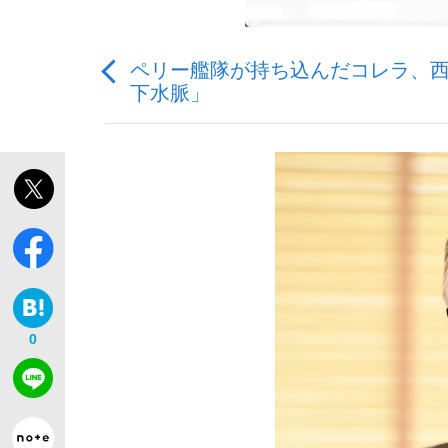
ペリー艦隊が持ち込んだコレラ、
下水脈」
「敗因分析は一切聞かれなかった」侍ジャパン選
キングの誕生を、目撃せよ。
the Style
0
「目標達成できなかったからと言って…」サッ