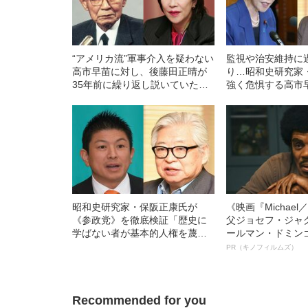
“アメリカ流”軍事介入を疑わない
監視や治安維持に
高市早苗に対し、後藤田正晴が
り…昭和史研究家
35年前に繰り返し説いていた言
強く危惧する高市
葉【保阪正康氏が解説】
心”
昭和史研究家・保阪正康氏が
《映画『Michae
《参政党》を徹底検証「歴史に
父ジョセフ・ジャ
学ばない者が基本的人権を蔑ろ
ールマン・ドミン
に」
ルインタビュー“
PR（キノフィルムズ）
名優、複雑な父親
語る”《日本興収7
Recommended for you