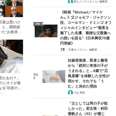
鉄人ノンフィクション編集部
《映画『Michael／マイケ
ル』》父ジョセフ・ジャクソン
言葉は悪いけ
役、コールマン・ドミンゴ オフ
PR
」と…開戦前
ィシャルインタビュー“観客を
いた“お粗末な
魅了した名優、複雑な父親像へ
【保阪正康・新
の想いを語る”《日本興収70億
が徹底討論】
円突破》
「文春オンライン」編集部
妊娠発覚後、医者と義母
から「絶対に奇形の子が
うまれる」と…9歳で“広
9位
島原爆”を体験した女性が
変わるの？」
9
明かす、それでも「う
ーのニオイが激
む」と決めた理由
なる“頭皮のニ
”を解消す
小山 美砂
ン）
スペシャリス
徹底ケアとは
「父としては男の子が欲
しかった」若女将・村田
紫帆さん（43）が感じ