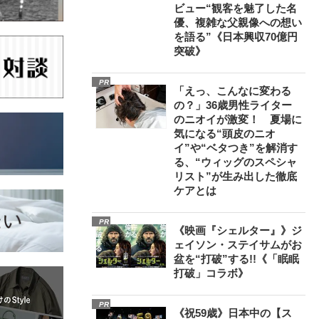
ビュー“観客を魅了した名
優、複雑な父親像への想い
を語る”《日本興収70億円
突破》
PR
「えっ、こんなに変わる
の？」36歳男性ライター
のニオイが激変！ 夏場に
気になる“頭皮のニオ
イ”や“ベタつき”を解消す
る、“ウィッグのスペシャ
リスト”が生み出した徹底
ケアとは
PR
《映画『シェルター』》ジ
ェイソン・ステイサムがお
盆を“打破”する!!《「眠眠
打破」コラボ》
PR
《祝59歳》日本中の【ス