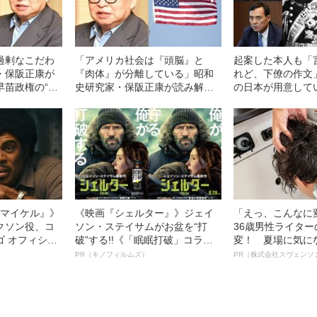
過剰なこだわ
「アメリカ社会は『頭脳』と
起案した本人も「
・保阪正康が
『肉体』が分離している」昭和
れど、下僚の作文
早苗政権の“核
史研究家・保阪正康が読み解
の日本が用意して
く“戦後のアメリカ像”の本質
終戦構想”の中身
浪剛史・楠木建ら
l／マイケル』》
《映画『シェルター』》ジェイ
「えっ、こんなに
クソン役、コ
ソン・ステイサムがお盆を“打
36歳男性ライタ
ゴ オフィシャ
破”する!!《「眠眠打破」コラ
変！ 夏場に気に
観客を魅了した
ボ》
オイ”や“ベタつき
PR（キノフィルムズ）
PR（株式会社スヴェンソ
像への想いを
る、“ウィッグの
0億円突破》
ト”が生み出した