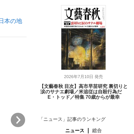
日本の地
ない資産運用のすべて
が悲しい」『北の国から』倉本聰氏（91...
2026年7月10日 発売
【文藝春秋 目次】高市早苗研究 裏切りと
涙のサナエ劇場／米追従は自殺行為だ
E・トッド／特集 70歳からが最幸
次
「ニュース」記事のランキング
ニュース
総合