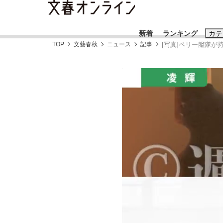
新着
ランキング
カテ
TOP
文藝春秋
ニュース
記事
[写真]ペリー艦隊
スクープ
ニュー
おすすめのキ
#藤田晋
#三
#玉木雄一郎
「90%は失敗する。でも…」本田圭佑が初め
終戦から81年