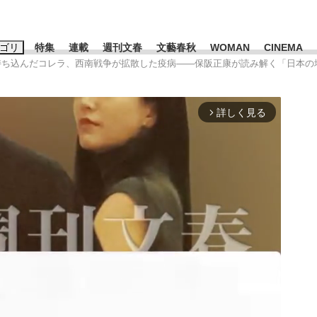
ゴリ
特集
連載
週刊文春
文藝春秋
WOMAN
CINEMA
が持ち込んだコレラ、西南戦争が拡散した疫病——保阪正康が読み解く「日本の
キーワード入力
ス
エンタメ
ライフ
ビジネス
詳しく見る
arrow_forward_ios
ーワードタグ一覧
山凌輝
#高市早苗
#後藤真希
#森岡毅
#城彰二
#内田有紀
観る将棋、読
#亀和田武
て明かした日本代表監督に...
「最悪の空気のまま解散」W