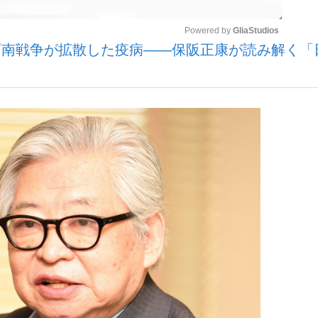
Powered by 
GliaStudios
西南戦争が拡散した疫病——保阪正康が読み解く「
いまさら聞け
Mute
手が証言した“NPB聞...
「クマが悪者扱いされているの
もっと見る
カー日本代表・森保一監督...