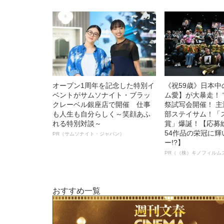
オープン1周年を記念した特別イ
《祝59歳》日本
ベントがサムソナイト・ブラッ
ム愛】が大暴走！ 
クレーベル銀座店で開催 仕事
祭試写会開催！ 
も人生も自分らしく～笑顔あふ
部ステイサム！「
れる特別対談～
賞」爆誕！【応募総
54作品の栄冠に
PR（サムソナイト・ジャパン）
ー!?】
PR（（株）キノフィルム
おすすめ一覧