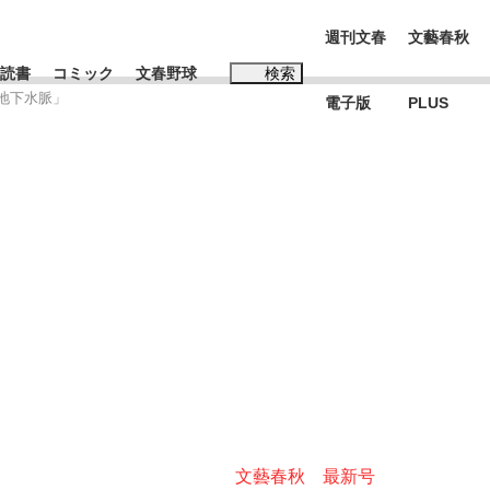
週刊文春
文藝春秋
読書
コミック
文春野球
検索
地下水脈」
電子版
PLUS
インタビュー
読書
#松田聖子
む将棋
BC日本代表“敗戦”の真実 選手が明かす...
文藝春秋 最新号