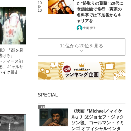
10
た“跡取りの葛藤” 20代に
位
老舗旅館で修行→実家の
10
名料亭では下足番からキ
ャリアを…
中岡 愛子
11位から20位を見る
無敗》「顔を見
逃げろ』
レディース初
語る、ギャルサ
バイク暴走
SPECIAL
PR
《映画『Michael／マイケ
ル』》父ジョセフ・ジャク
ソン役、コールマン・ドミ
ンゴ オフィシャルインタ