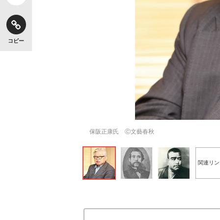
コピー
保阪正康氏 Ⓒ文藝春秋
関連リン