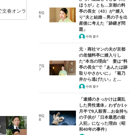
ほうが」とも…京都の料
で文春オンラ
亭の長女（43）が“婿入
6位
6
り”夫と結婚→男の子を出
産後に考えた「跡継ぎ問
題」
中岡 愛子
元・商社マンの夫が京都
の老舗料亭に婿入りし
た“本当の理由” 妻は“料
7位
亭の長女”で「あんたは跡
7
取りやさかいに」「菊乃
井から逃げたい」と…
中岡 愛子
「逮捕のきっかけは腐乱
した男性遺体」わずか1ヶ
月半で8人殺害…お金持ち
8位
の子供が「日本最悪の殺
8
人犯」になった理由（昭
和40年の事件）