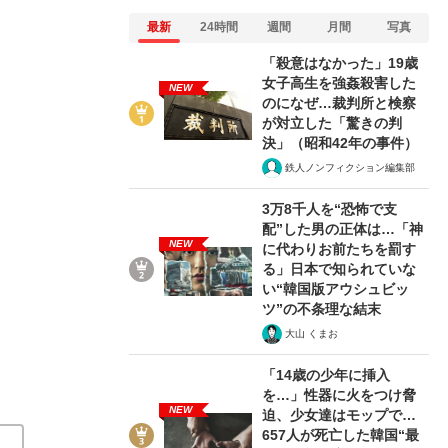
最新
24時間
週間
月間
写真
「殺意はなかった」19歳
女子高生を強姦殺害した
NEW
のになぜ…裁判所と検察
が対立した「驚きの判
2/4
決」（昭和42年の事件）
鉄人ノンフィクション編集部
3万8千人を“恐怖で支
配”した男の正体は…「神
NEW
に代わりお前たちを罰す
る」日本で知られていな
い“韓国版アウシュビッ
ツ”の不条理な結末
大山 くまお
「14歳の少年に挿入
を…」性器に火をつけ脅
NEW
迫、少女達はモップで…
657人が死亡した韓国“最