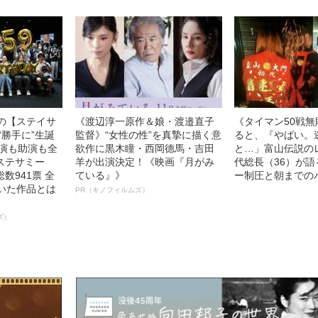
中の【ステイサ
《渡辺淳一原作＆娘・渡邉直子
《タイマン50戦
“勝手に”生誕
監督》“女性の性”を真摯に描く意
ると、『やばい。
主演も助演も全
欲作に黒木瞳・西岡德馬・吉田
と…」富山伝説の
ステサミー
羊が出演決定！《映画『月がみ
代総長（36）が
数941票 全
ている』》
ー制圧と朝までの
輝いた作品とは
PR（キノフィルムズ）
ズ）