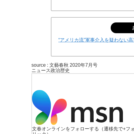
“アメリカ流”軍事介入を疑わない
source :
文藝春秋 2020年7月号
ニュース
政治
歴史
文春オンラインをフォローする
（遷移先で+フ