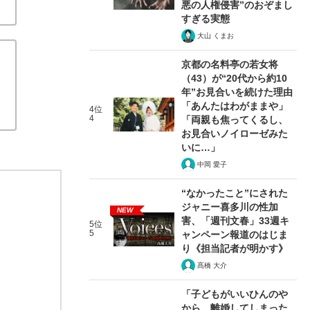
悪の人権侵害”のおぞまし
すぎる実態
大山 くまお
京都の名料亭の若女将
（43）が“20代から約10
年”お見合いを続けた理由
「あんたはわがままや」
4位
4
「両親も焦ってくるし、
お見合いノイローゼみた
いに…」
中岡 愛子
“なかったこと”にされた
ジャニー喜多川の性加
NEW
害、「週刊文春」33週キ
5位
5
ャンペーン報道のはじま
り《担当記者が明かす》
髙橋 大介
「子どもがいいひんのや
から、離婚してしまった