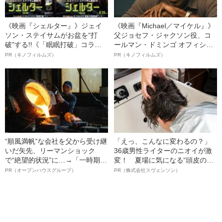
《映画『シェルター』》ジェイ
《映画『Michael／マイケル』》
ソン・ステイサムがお盆を“打
父ジョセフ・ジャクソン役、コ
破”する!!《「眠眠打破」コラ
ールマン・ドミンゴ オフィシャ
ボ》
ルインタビュー“観客を魅了した
PR（キノフィルムズ）
PR（キノフィルムズ）
名優、複雑な父親像への想いを
語る”《日本興収70億円突破》
“順風満帆”な会社を父から受け継
「えっ、こんなに変わるの？」
いだ矢先、リーマンショック
36歳男性ライターのニオイが激
で“絶望的状況”に…→「一時期は
変！ 夏場に気になる“頭皮のニ
納品3年待ち」のヒット商品を生
オイ”や“ベタつき”を解消す
PR（オープンハウスグループ）
PR（株式会社スヴェンソン）
んで危機を脱した四代目社長が
る、“ウィッグのスペシャリス
明かす、“逆転の戦術”
ト”が生み出した徹底ケアとは