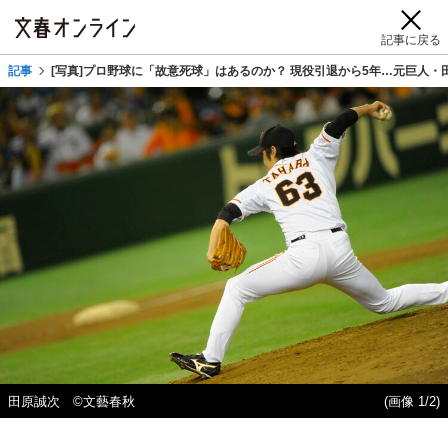
記事に戻る
記事
[写真]プロ野球に「故意死球」はあるのか？ 現役引退から5年…元巨人
田原誠次 ©文藝春秋
(画像 1/2)