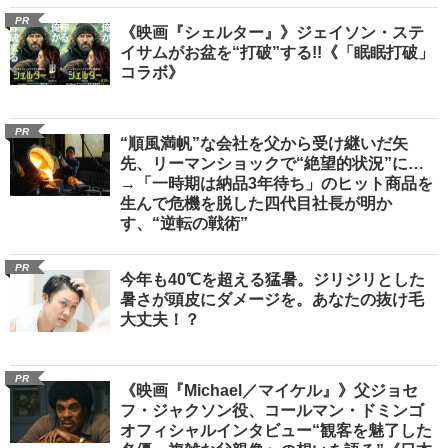
PR
《映画『シェルター』》ジェイソン・ステ
イサムがお盆を“打破”する!!《「眠眠打破」
コラボ》
PR
“順風満帆”な会社を父から受け継いだ矢
先、リーマンショックで“絶望的状況”に…
→「一時期は納品3年待ち」のヒット商品を
生んで危機を脱した四代目社長が明か
す、“逆転の戦術”
PR
今年も40℃を超える猛暑。ジリジリとした
暑さが頭皮にダメージを。あなたの抜け毛
大丈夫！？
PR
《映画『Michael／マイケル』》父ジョセ
フ・ジャクソン役、コールマン・ドミンゴ
オフィシャルインタビュー“観客を魅了した