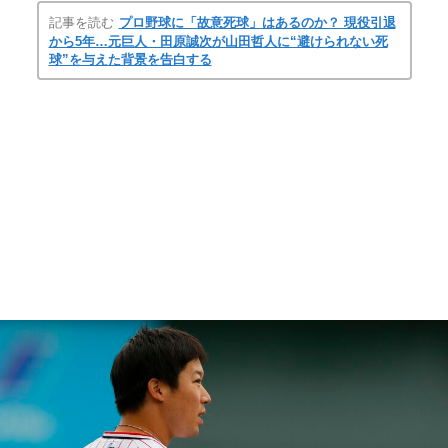
記事を読む
プロ野球に「故意死球」はあるのか？ 現役引退
から5年…元巨人・田原誠次が山田哲人に“避けられない死
球”を与えた背景を告白する