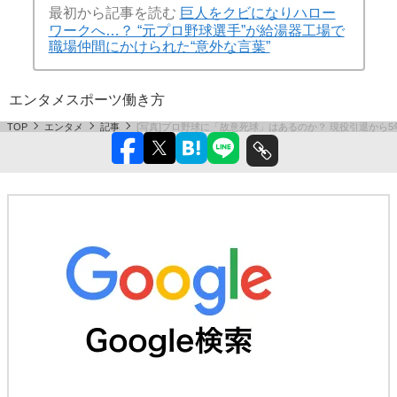
最初から記事を読む
巨人をクビになりハロー
ワークへ…？ “元プロ野球選手”が給湯器工場で
職場仲間にかけられた“意外な言葉”
エンタメ
スポーツ
働き方
TOP
エンタメ
記事
[写真]プロ野球に「故意死球」はあるのか？ 現役引退から