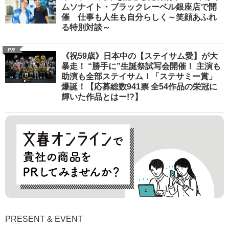
ムソナイト・ブラックレーベル銀座店で開
催 仕事も人生も自分らしく～笑顔あふれ
る特別対談～
PR
《祝59歳》日本中の【ステイサム愛】が大
暴走！ “勝手に”生誕祭試写会開催！ 主演も
助演も全部ステイサム！「ステサミー賞」
爆誕！【応募総数941票 全54作品の栄冠に
輝いた作品とはー!?】
PRESENT & EVENT