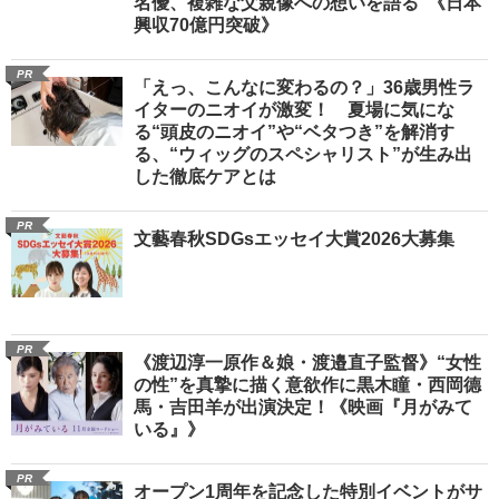
名優、複雑な父親像への想いを語る”《日本
興収70億円突破》
PR
「えっ、こんなに変わるの？」36歳男性ラ
イターのニオイが激変！ 夏場に気にな
る“頭皮のニオイ”や“ベタつき”を解消す
る、“ウィッグのスペシャリスト”が生み出
した徹底ケアとは
PR
文藝春秋SDGsエッセイ大賞2026大募集
PR
《渡辺淳一原作＆娘・渡邉直子監督》“女性
の性”を真摯に描く意欲作に黒木瞳・西岡德
馬・吉田羊が出演決定！《映画『月がみて
いる』》
PR
オープン1周年を記念した特別イベントがサ