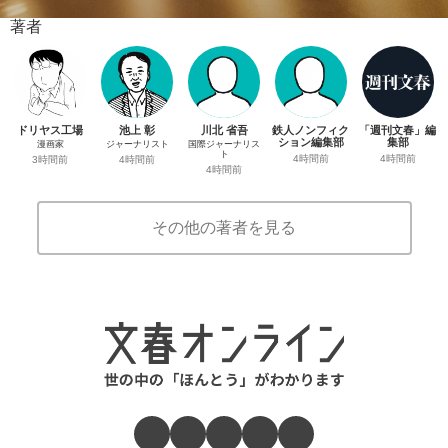
著者
ドリヤス工場
池上 彰
川北 省吾
鉄人ノンフィク
「週刊文春」編
ション編集部
集部
漫画家
ジャーナリスト
国際ジャーナリス
ト
4時間前
4時間前
3時間前
4時間前
4時間前
その他の著者を見る