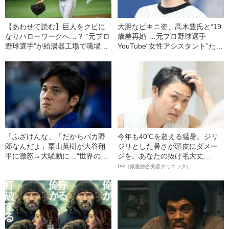
【あわせて読む】巨人をクビに
大胆なビキニ姿、高木豊氏と“19
なりハローワークへ…？ “元プロ
歳差再婚”…元プロ野球選手
野球選手”が給湯器工場で職場仲
YouTube“女性アシスタント”たち
間にかけられた“意外な言葉”とは
の人気とギャラ
「ふざけんな」「だからバカ野
今年も40℃を超える猛暑。ジリ
郎なんだよ」栗山英樹が大谷翔
ジリとした暑さが頭皮にダメー
平に激怒→大騒動に…“世界のオ
ジを。あなたの抜け毛大丈
オタニ”が監督から厳しく𠮟責さ
夫！？
PR（銀座総合美容クリニック）
れた“本当の理由”