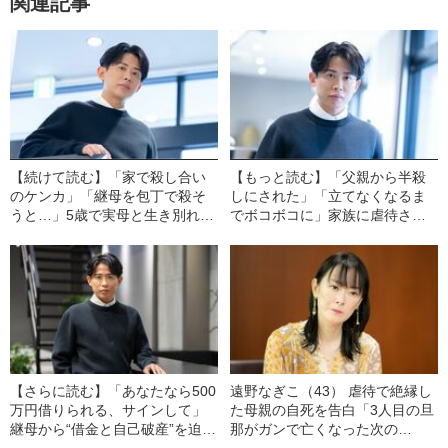
関連記事
【続けて読む】「家で殺し合い
【もっと読む】「父親から半殺
のケンカ」「継母を包丁で殺そ
しにされた」「立てなくなるま
うと…」5歳で実母と生き別れ→
でボコボコに」家族に虐待され
継母から“洗脳と虐待”を受けた小
中2で精神崩壊…小田切ヒロ
田切ヒロ（44）の壮絶な子ども
（44）が、過酷な環境から逃げ
時代
出せた“きっかけ”
【さらに読む】「あなたなら500
遠野なぎこ（43） 虐待で絶縁し
万円借りられる、サインして」
た母親の自死を告白「3人目の旦
継母から“借金と自己破産”を迫ら
那がガンで亡くなった次の