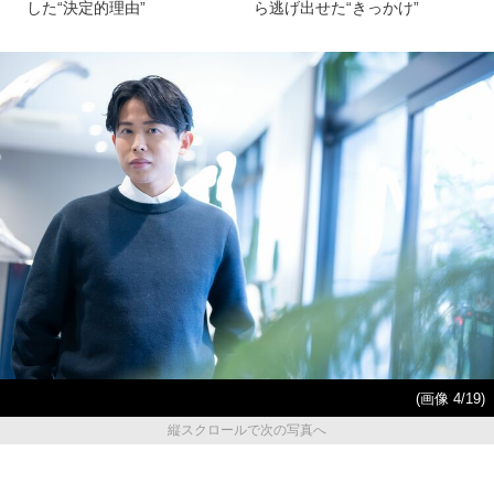
した“決定的理由”
ら逃げ出せた“きっかけ”
(画像 4/19)
縦スクロールで次の写真へ