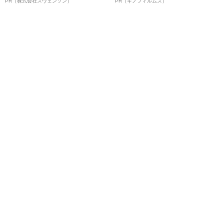
PR（株式会社スヴェンソン）
PR（キノフィルムズ）
る、“ウィッグのスペシャリス
名優、複雑な父親像への想いを
ト”が生み出した徹底ケアとは
語る”《日本興収70億円突破》