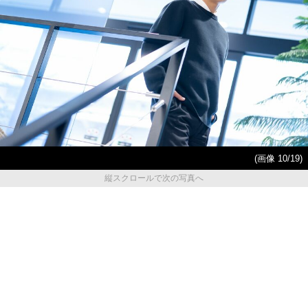
(画像 10/19)
縦スクロールで次の写真へ