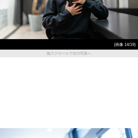
(画像 14/19)
縦スクロールで次の写真へ