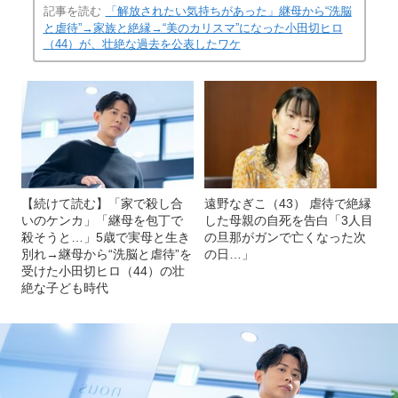
記事を読む
「解放されたい気持ちがあった」継母から“洗脳
と虐待”→家族と絶縁→“美のカリスマ”になった小田切ヒロ
（44）が、壮絶な過去を公表したワケ
【続けて読む】「家で殺し合
遠野なぎこ（43） 虐待で絶縁
いのケンカ」「継母を包丁で
した母親の自死を告白「3人目
殺そうと…」5歳で実母と生き
の旦那がガンで亡くなった次
別れ→継母から“洗脳と虐待”を
の日…」
受けた小田切ヒロ（44）の壮
絶な子ども時代