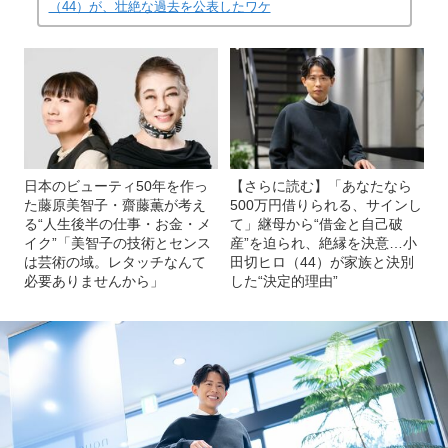
（44）が、壮絶な過去を公表したワケ
日本のビューティ50年を作っ
【さらに読む】「あなたなら
た藤原美智子・齋藤薫が考え
500万円借りられる、サインし
る“人生後半の仕事・お金・メ
て」継母から“借金と自己破
イク”「美智子の技術とセンス
産”を迫られ、絶縁を決意…小
は芸術の域。レタッチなんて
田切ヒロ（44）が家族と決別
必要ありませんから」
した“決定的理由”