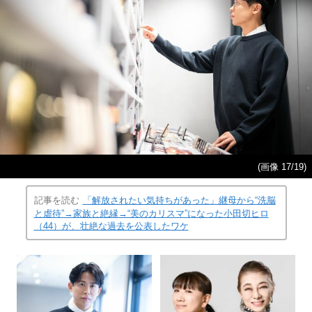
(画像 17/19)
記事を読む
「解放されたい気持ちがあった」継母から“洗脳
と虐待”→家族と絶縁→“美のカリスマ”になった小田切ヒロ
（44）が、壮絶な過去を公表したワケ