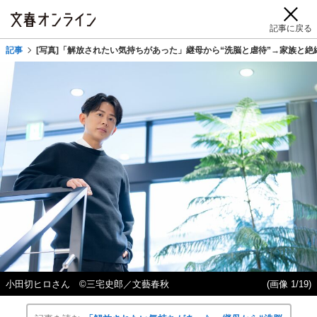
記事に戻る
記事
[写真]「解放されたい気持ちがあった」継母から“洗脳と虐待”→家族と絶
小田切ヒロさん ©三宅史郎／文藝春秋
(画像 1/19)