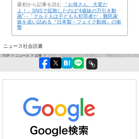
最初から記事を読む
「お母さん、大変だ
よ！」SNSで拡散したのは“4歳妹の万引き動
画”⋯「クルド人は子どもも犯罪者だ」難民家
族を追い詰める『日本製・フェイク動画』の衝
撃
ニュース
社会
読書
TOP
ニュース
記事
[写真]「4歳の妹が万引き常習犯に」「警察は何もしてく