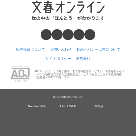
広告掲載について
お問い合わせ
動画・バナー広告について
サイトポリシー
運営会社
ABJマークは、この電子書店・電子書籍配信サービスが、著作権者からコ
ンテンツ使用許諾を得た正規版配信サービスであることを示す登録商標
（登録番号6091713号）です。
(c) Bungeishunju Ltd.
Number Web
CREA WEB
本の話