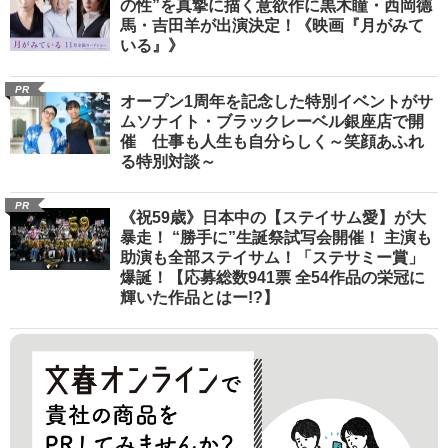
の性”を真摯に描く意欲作に黒木瞳・西岡德
馬・吉田羊が出演決定！《映画『月がみて
いる』》
PR
オープン1周年を記念した特別イベントがサ
ムソナイト・ブラックレーベル銀座店で開
催 仕事も人生も自分らしく～笑顔あふれ
る特別対談～
PR
《祝59歳》日本中の【ステイサム愛】が大
暴走！ “勝手に”生誕祭試写会開催！ 主演も
助演も全部ステイサム！「ステサミー賞」
爆誕！【応募総数941票 全54作品の栄冠に
輝いた作品とはー!?】