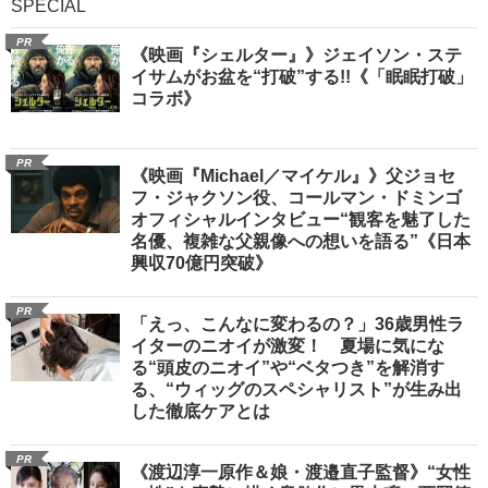
SPECIAL
PR
《映画『シェルター』》ジェイソン・ステ
イサムがお盆を“打破”する!!《「眠眠打破」
コラボ》
PR
《映画『Michael／マイケル』》父ジョセ
フ・ジャクソン役、コールマン・ドミンゴ
オフィシャルインタビュー“観客を魅了した
名優、複雑な父親像への想いを語る”《日本
興収70億円突破》
PR
「えっ、こんなに変わるの？」36歳男性ラ
イターのニオイが激変！ 夏場に気にな
る“頭皮のニオイ”や“ベタつき”を解消す
る、“ウィッグのスペシャリスト”が生み出
した徹底ケアとは
PR
《渡辺淳一原作＆娘・渡邉直子監督》“女性