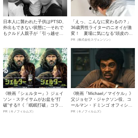
日本人に襲われた子供はPTSD、
「えっ、こんなに変わるの？」
外出もできない状態に⋯それで
36歳男性ライターのニオイが激
もクルド人親子が「引っ越せな
変！ 夏場に気になる“頭皮のニ
い」残酷な理由「世界のどこな
オイ”や“ベタつき”を解消す
PR（株式会社スヴェンソン）
ら安心して暮らせるのでしょう
る、“ウィッグのスペシャリス
か」
ト”が生み出した徹底ケアとは
《映画『シェルター』》ジェイ
《映画『Michael／マイケル』》
ソン・ステイサムがお盆を“打
父ジョセフ・ジャクソン役、コ
破”する!!《「眠眠打破」コラ
ールマン・ドミンゴ オフィシャ
ボ》
ルインタビュー“観客を魅了した
PR（キノフィルムズ）
PR（キノフィルムズ）
名優、複雑な父親像への想いを
語る”《日本興収70億円突破》