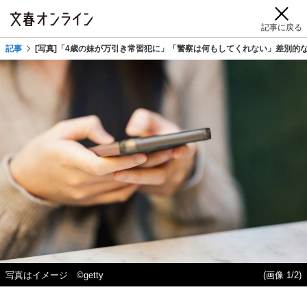
記事に戻る
記事
[写真]「4歳の妹が万引き常習犯に」「警察は何もしてくれない」差別
写真はイメージ ©getty
(画像 1/2)