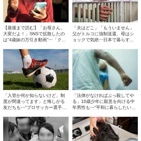
【最後まで読む】「お母さん、
「夫はどこ」「もういません」
大変だよ！」SNSで拡散したの
父がトルコに強制送還、母はシ
は“4歳妹の万引き動画”⋯「クル
ョックで気絶⋯日本で暮らすク
ド人は子どもも犯罪者だ」難民
ルド人少年（15）の青春を壊し
家族を追い詰める『日本製・フ
た『入管の残酷』
ェイク動画』の衝撃
「入管か何か知らないけど、制
「法律がなければぶっ殺してや
度が間違ってます」と悔しがる
る」10歳少年に殺意を向ける中
友だちも⋯“プロサッカー選手に
年男性も⋯“平和に暮らしたいだ
なる夢”を奪われた15歳クルド人
け”のクルド人親子を襲った『邪
少年のその後
悪な日本人』