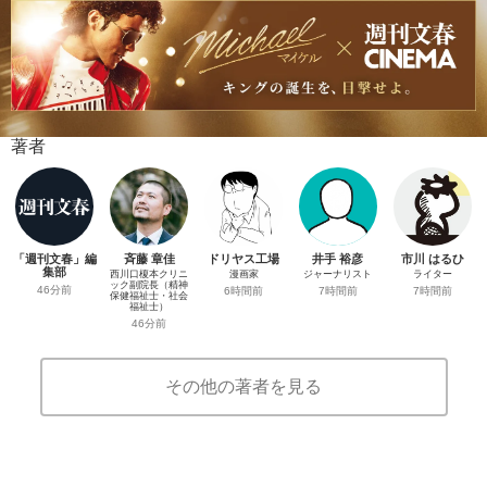
著者
「週刊文春」編
斉藤 章佳
ドリヤス工場
井手 裕彦
市川 はるひ
集部
西川口榎本クリニ
漫画家
ジャーナリスト
ライター
ック副院長（精神
46分前
6時間前
7時間前
7時間前
保健福祉士・社会
福祉士）
46分前
その他の著者を見る