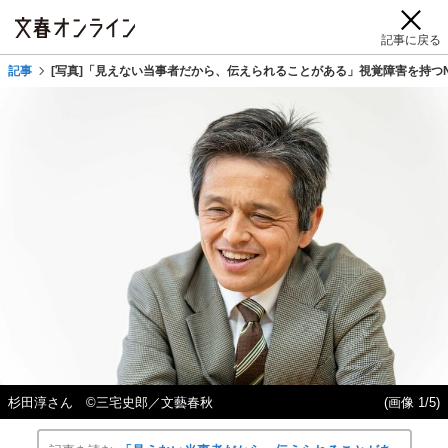
記事に戻る
記事
[写真]「見えない当事者だから、伝えられることがある」視覚障害を持つ
杉田淳さん ©三宅史郎／文藝春秋
(画像 1/5)