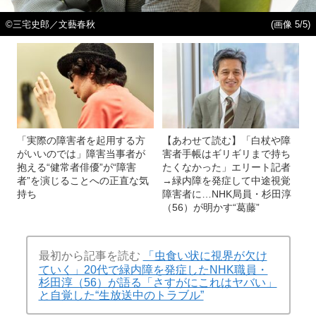
©三宅史郎／文藝春秋
(画像 5/5)
「実際の障害者を起用する方
【あわせて読む】「白杖や障
がいいのでは」障害当事者が
害者手帳はギリギリまで持ち
抱える“健常者俳優”が“障害
たくなかった」エリート記者
者”を演じることへの正直な気
→緑内障を発症して中途視覚
持ち
障害者に…NHK局員・杉田淳
（56）が明かす“葛藤”
最初から記事を読む
「虫食い状に視界が欠け
ていく」20代で緑内障を発症したNHK職員・
杉田淳（56）が語る「さすがにこれはヤバい」
と自覚した“生放送中のトラブル”