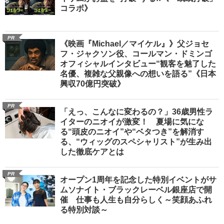
コラボ》
PR
《映画『Michael／マイケル』》父ジョセ
フ・ジャクソン役、コールマン・ドミンゴ
オフィシャルインタビュー“観客を魅了した
名優、複雑な父親像への想いを語る”《日本
興収70億円突破》
PR
「えっ、こんなに変わるの？」36歳男性ラ
イターのニオイが激変！ 夏場に気にな
る“頭皮のニオイ”や“ベタつき”を解消す
る、“ウィッグのスペシャリスト”が生み出
した徹底ケアとは
PR
オープン1周年を記念した特別イベントがサ
ムソナイト・ブラックレーベル銀座店で開
催 仕事も人生も自分らしく～笑顔あふれ
る特別対談～