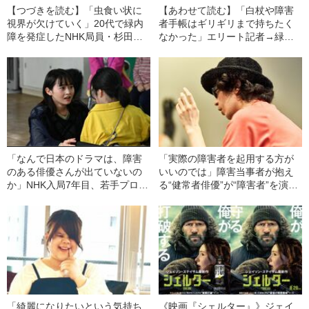
【つづきを読む】「虫食い状に
【あわせて読む】「白杖や障害
視界が欠けていく」20代で緑内
者手帳はギリギリまで持ちたく
障を発症したNHK局員・杉田淳
なかった」エリート記者→緑内
（56）が語る「さすがにこれは
障を発症して中途視覚障害者
ヤバい」と自覚した“生放送中の
に…NHK局員・杉田淳（56）が
トラブル”
明かす“葛藤”
「なんで日本のドラマは、障害
「実際の障害者を起用する方が
のある俳優さんが出ていないの
いいのでは」障害当事者が抱え
か」NHK入局7年目、若手プロデ
る“健常者俳優”が“障害者”を演じ
ューサーが話題作『パーセン
ることへの正直な気持ち
ト』を作った理由
「綺麗になりたいという気持ち
《映画『シェルター』》ジェイ