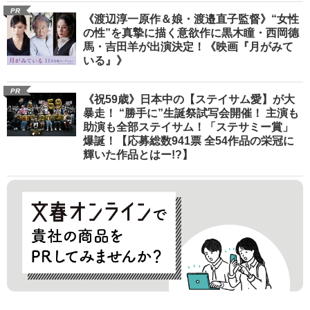
PR
《渡辺淳一原作＆娘・渡邉直子監督》“女性
の性”を真摯に描く意欲作に黒木瞳・西岡德
馬・吉田羊が出演決定！《映画『月がみて
いる』》
PR
《祝59歳》日本中の【ステイサム愛】が大
暴走！ “勝手に”生誕祭試写会開催！ 主演も
助演も全部ステイサム！「ステサミー賞」
爆誕！【応募総数941票 全54作品の栄冠に
輝いた作品とはー!?】