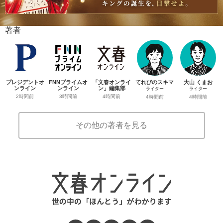
著者
プレジデントオ
FNNプライムオ
「文春オンライ
てれびのスキマ
大山 くまお
ンライン
ンライン
ン」編集部
ライター
ライター
2時間前
3時間前
4時間前
4時間前
4時間前
その他の著者を見る