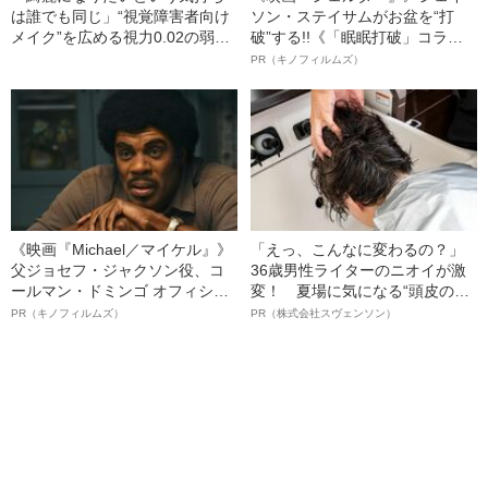
は誰でも同じ」“視覚障害者向け
ソン・ステイサムがお盆を“打
メイク”を広める視力0.02の弱視
破”する!!《「眠眠打破」コラ
女性（32）がもらった「嬉しい
ボ》
PR（キノフィルムズ）
感想」とは
《映画『Michael／マイケル』》
「えっ、こんなに変わるの？」
父ジョセフ・ジャクソン役、コ
36歳男性ライターのニオイが激
ールマン・ドミンゴ オフィシャ
変！ 夏場に気になる“頭皮のニ
ルインタビュー“観客を魅了した
オイ”や“ベタつき”を解消す
PR（キノフィルムズ）
PR（株式会社スヴェンソン）
名優、複雑な父親像への想いを
る、“ウィッグのスペシャリス
語る”《日本興収70億円突破》
ト”が生み出した徹底ケアとは