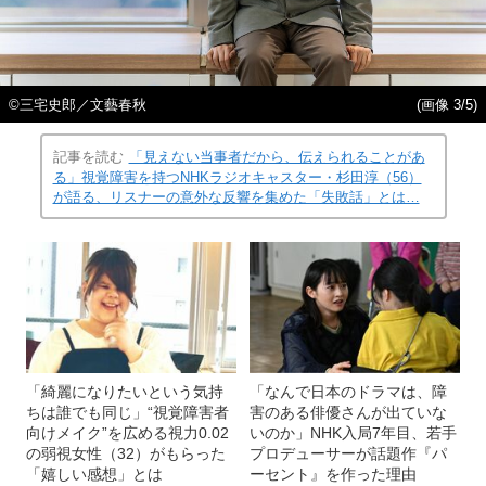
©三宅史郎／文藝春秋
(画像 3/5)
記事を読む
「見えない当事者だから、伝えられることがあ
る」視覚障害を持つNHKラジオキャスター・杉田淳（56）
が語る、リスナーの意外な反響を集めた「失敗話」とは…
「綺麗になりたいという気持
「なんで日本のドラマは、障
ちは誰でも同じ」“視覚障害者
害のある俳優さんが出ていな
向けメイク”を広める視力0.02
いのか」NHK入局7年目、若手
の弱視女性（32）がもらった
プロデューサーが話題作『パ
「嬉しい感想」とは
ーセント』を作った理由