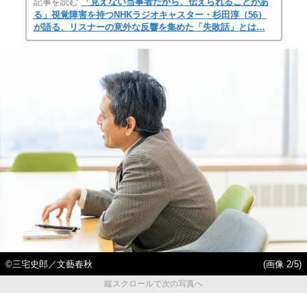
記事を読む
「見えない当事者だから、伝えられることがあ
る」視覚障害を持つNHKラジオキャスター・杉田淳（56）
が語る、リスナーの意外な反響を集めた「失敗話」とは…
©三宅史郎／文藝春秋
(画像 2/5)
縦スクロールで次の写真へ