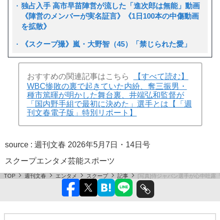
独占入手 高市早苗陣営が流した「進次郎は無能」動画
《陣営のメンバーが実名証言》《1日100本の中傷動画
を拡散》
《スクープ撮》嵐・大野智（45）「禁じられた愛」
おすすめの関連記事はこちら
【すべて読む】
WBC惨敗の裏で起きていた内紛、奪三振男・
種市篤暉が明かした舞台裏、井端弘和監督が
「国内野手組で最初に決めた」選手とは【「週
刊文春電子版」特別リポート】
source :
週刊文春 2026年5月7日・14日号
スクープ
エンタメ
芸能
スポーツ
TOP
週刊文春
エンタメ
スクープ
記事
[写真]侍ジャパン選手が心中吐露