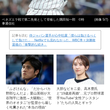
ベネズエラ戦で第二先発として登板した隅田知一郎 ©時
(画像 5/7)
事通信社
記事を読む
侍ジャパン選手が心中吐露「僕らは負けるべく
して負けた」 Netflixでも流れなかった、WBC準々決勝敗
退後の「衝撃的な続き」
「ふざけんな」「だからバカ
大胆なビキニ姿、高木豊氏
野郎なんだよ」栗山英樹が大
と“19歳差再婚”…元プロ野球選
谷翔平に激怒→大騒動に…“世
手YouTube“女性アシスタン
界のオオタニ”が監督から厳し
ト”たちの人気とギャラ
く𠮟責された“本当の理由”