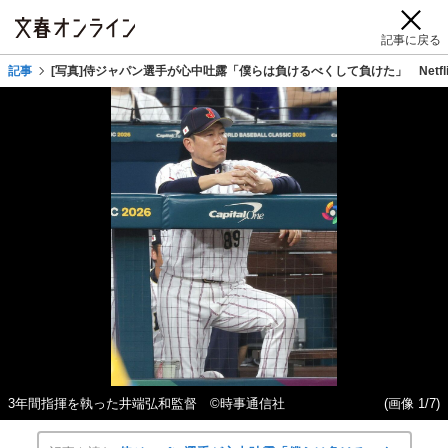
記事に戻る
記事
[写真]侍ジャパン選手が心中吐露「僕らは負けるべくして負けた」 Netf
3年間指揮を執った井端弘和監督 ©時事通信社
(画像 1/7)