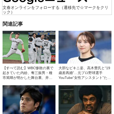
文春オンラインをフォローする
（遷移先で☆マークをクリ
ック）
関連記事
【すべて読む】WBC惨敗の裏で
大胆なビキニ姿、高木豊氏と“19
起きていた内紛、奪三振男・種
歳差再婚”…元プロ野球選手
市篤暉が明かした舞台裏、井端
YouTube“女性アシスタント”たち
弘和監督が「国内野手組で最初
の人気とギャラ
に決めた」選手とは【「週刊文
春電子版」特別リポート】