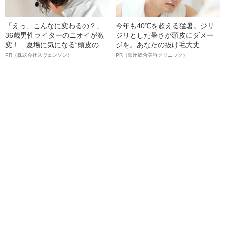
「えっ、こんなに変わるの？」
今年も40℃を超える猛暑。ジリ
36歳男性ライターのニオイが激
ジリとした暑さが頭皮にダメー
変！ 夏場に気になる“頭皮のニ
ジを。あなたの抜け毛大丈
オイ”や“ベタつき”を解消す
夫！？
PR（株式会社スヴェンソン）
PR（銀座総合美容クリニック）
る、“ウィッグのスペシャリス
ト”が生み出した徹底ケアとは