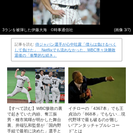
3ランを被弾した伊藤大海 ©時事通信社
(画像 3/7)
記事を読む
侍ジャパン選手が心中吐露「僕らは負けるべく
して負けた」 Netflixでも流れなかった、WBC準々決勝敗
退後の「衝撃的な続き」
【すべて読む】WBC惨敗の裏
イチローの「4367本」でも王
で起きていた内紛、奪三振
貞治の「868本」でもない…現
男・種市篤暉が明かした舞台
代野球で最も破るのが難し
裏、井端弘和監督が「国内野
い“アンタッチャブルレコー
手組で最初に決めた」選手と
ド”とは