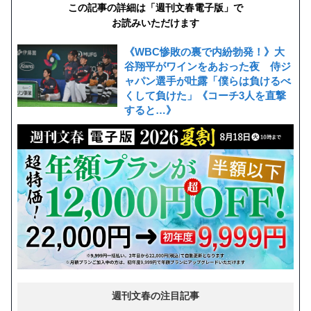
この記事の詳細は「週刊文春電子版」で
お読みいただけます
《WBC惨敗の裏で内紛勃発！》大
谷翔平がワインをあおった夜 侍ジ
ャパン選手が吐露「僕らは負けるべ
くして負けた」《コーチ3人を直撃
すると…》
週刊文春の注目記事