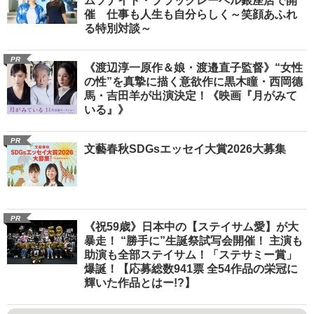
ムソナイト・ブラックレーベル銀座店で開
催 仕事も人生も自分らしく～笑顔あふれ
る特別対談～
PR
《渡辺淳一原作＆娘・渡邉直子監督》“女性
の性”を真摯に描く意欲作に黒木瞳・西岡德
馬・吉田羊が出演決定！《映画『月がみて
いる』》
PR
文藝春秋SDGsエッセイ大賞2026大募集
PR
《祝59歳》日本中の【ステイサム愛】が大
暴走！ “勝手に”生誕祭試写会開催！ 主演も
助演も全部ステイサム！「ステサミー賞」
爆誕！【応募総数941票 全54作品の栄冠に
輝いた作品とはー!?】