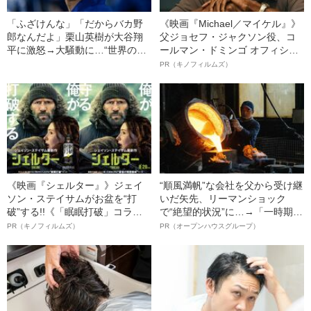
「ふざけんな」「だからバカ野
《映画『Michael／マイケル』》
郎なんだよ」栗山英樹が大谷翔
父ジョセフ・ジャクソン役、コ
平に激怒→大騒動に…“世界のオ
ールマン・ドミンゴ オフィシャ
オタニ”が監督から厳しく𠮟責さ
ルインタビュー“観客を魅了した
PR（キノフィルムズ）
れた“本当の理由”
名優、複雑な父親像への想いを
語る”《日本興収70億円突破》
《映画『シェルター』》ジェイ
“順風満帆”な会社を父から受け継
ソン・ステイサムがお盆を“打
いだ矢先、リーマンショック
破”する!!《「眠眠打破」コラ
で“絶望的状況”に…→「一時期は
ボ》
納品3年待ち」のヒット商品を生
PR（キノフィルムズ）
PR（オープンハウスグループ）
んで危機を脱した四代目社長が
明かす、“逆転の戦術”