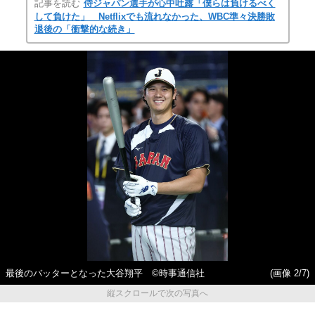
記事を読む
侍ジャパン選手が心中吐露「僕らは負けるべく
して負けた」 Netflixでも流れなかった、WBC準々決勝敗
退後の「衝撃的な続き」
最後のバッターとなった大谷翔平 ©時事通信社
(画像 2/7)
縦スクロールで次の写真へ