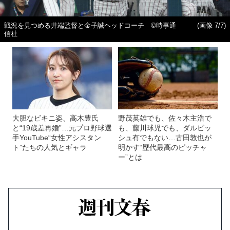
戦況を見つめる井端監督と金子誠ヘッドコーチ ©時事通
(画像 7/7)
信社
大胆なビキニ姿、高木豊氏
野茂英雄でも、佐々木主浩で
と“19歳差再婚”…元プロ野球選
も、藤川球児でも、ダルビッ
手YouTube“女性アシスタン
シュ有でもない…古田敦也が
ト”たちの人気とギャラ
明かす“歴代最高のピッチャ
ー”とは