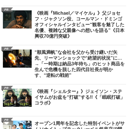
PR
《映画『Michael／マイケル』》父ジョセ
フ・ジャクソン役、コールマン・ドミンゴ
オフィシャルインタビュー“観客を魅了した
名優、複雑な父親像への想いを語る”《日本
興収70億円突破》
PR
“順風満帆”な会社を父から受け継いだ矢
先、リーマンショックで“絶望的状況”に…
→「一時期は納品3年待ち」のヒット商品を
生んで危機を脱した四代目社長が明か
す、“逆転の戦術”
PR
《映画『シェルター』》ジェイソン・ステ
イサムがお盆を“打破”する!!《「眠眠打破」
コラボ》
PR
オープン1周年を記念した特別イベントがサ