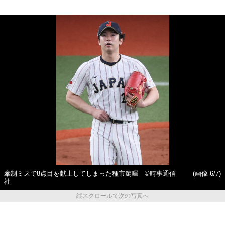
牽制ミスで8点目を献上してしまった種市篤暉 ©時事通信
(画像 6/7)
社
縦スクロールで次の写真へ