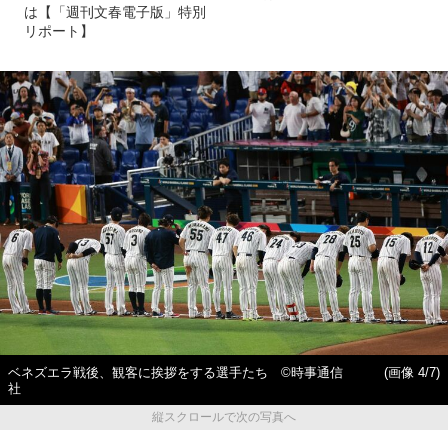
は【「週刊文春電子版」特別
リポート】
ベネズエラ戦後、観客に挨拶をする選手たち ©時事通信
(画像 4/7)
社
縦スクロールで次の写真へ