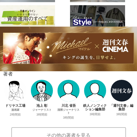
著者
ドリヤス工場
池上 彰
川北 省吾
鉄人ノンフィク
「週刊文春」編
ション編集部
集部
漫画家
ジャーナリスト
国際ジャーナリス
ト
3時間前
3時間前
2時間前
3時間前
3時間前
その他の著者を見る