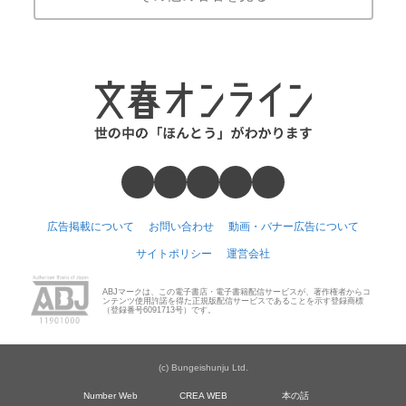
広告掲載について
お問い合わせ
動画・バナー広告について
サイトポリシー
運営会社
ABJマークは、この電子書店・電子書籍配信サービスが、著作権者からコ
ンテンツ使用許諾を得た正規版配信サービスであることを示す登録商標
（登録番号6091713号）です。
(c) Bungeishunju Ltd.
Number Web
CREA WEB
本の話