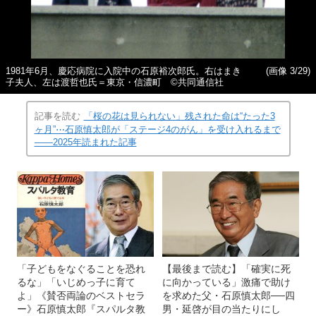
1981年6月、慶応病院に入院中の石原裕次郎氏。右はまき
(画像 3/29)
子夫人、左は渡哲也氏＝東京・信濃町 ©共同通信社
記事を読む
「桜の花は見られない」残された命は“たった3
ヶ月”⋯石原慎太郎が「ステージ4のがん」を受け入れるまで
――2025年読まれた記事
「子どもをなぐることを恐れ
【最後まで読む】「確実に死
るな」「いじめっ子に育て
に向かっている」激痛で助け
よ」《賛否両論のベストセラ
を求めた父・石原慎太郎──四
ー》石原慎太郎『スパルタ教
男・延啓が目の当たりにし