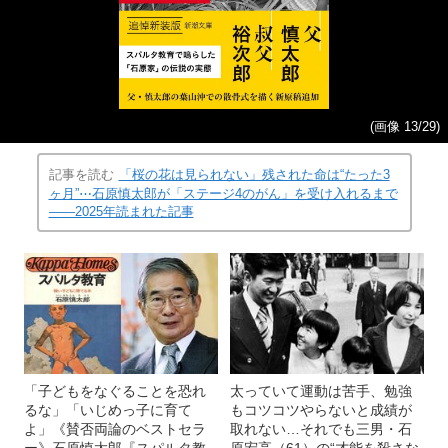
(画像 13/29)
記事を読む
「桜の花は見られない」残された命は“たった3
ヶ月”⋯石原慎太郎が「ステージ4のがん」を受け入れるまで
――2025年読まれた記事
「子どもをなぐることを恐れ
太っていて運動は苦手、勉強
るな」「いじめっ子に育て
もコツコツやらないと成績が
よ」《賛否両論のベストセラ
取れない…それでも三男・石