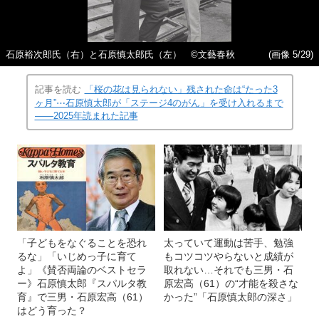
石原裕次郎氏（右）と石原慎太郎氏（左） ©文藝春秋
(画像 5/29)
記事を読む
「桜の花は見られない」残された命は“たった3
ヶ月”⋯石原慎太郎が「ステージ4のがん」を受け入れるまで
――2025年読まれた記事
「子どもをなぐることを恐れ
太っていて運動は苦手、勉強
るな」「いじめっ子に育て
もコツコツやらないと成績が
よ」《賛否両論のベストセラ
取れない…それでも三男・石
ー》石原慎太郎『スパルタ教
原宏高（61）の“才能を殺さな
育』で三男・石原宏高（61）
かった”「石原慎太郎の深さ」
はどう育った？