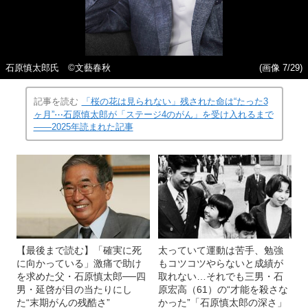
石原慎太郎氏 ©文藝春秋
(画像 7/29)
記事を読む
「桜の花は見られない」残された命は“たった3
ヶ月”⋯石原慎太郎が「ステージ4のがん」を受け入れるまで
――2025年読まれた記事
【最後まで読む】「確実に死
太っていて運動は苦手、勉強
に向かっている」激痛で助け
もコツコツやらないと成績が
を求めた父・石原慎太郎──四
取れない…それでも三男・石
男・延啓が目の当たりにし
原宏高（61）の“才能を殺さな
た“末期がんの残酷さ”
かった”「石原慎太郎の深さ」