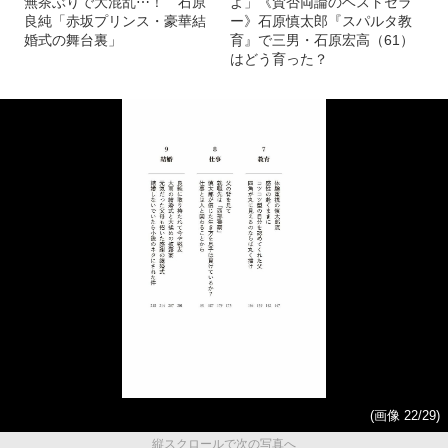
無茶ぶりで大混乱⋯！ 石原
よ」《賛否両論のベストセラ
良純「赤坂プリンス・豪華結
ー》石原慎太郎『スパルタ教
婚式の舞台裏」
育』で三男・石原宏高（61）
はどう育った？
(画像 22/29)
縦スクロールで次の写真へ