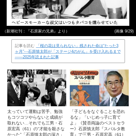
（新潮社刊：『石原家の兄弟』より）
(画像 9/29)
記事を読む
「桜の花は見られない」残された命は“たった3
ヶ月”⋯石原慎太郎が「ステージ4のがん」を受け入れるまで
――2025年読まれた記事
太っていて運動は苦手、勉強
「子どもをなぐることを恐れ
もコツコツやらないと成績が
るな」「いじめっ子に育て
取れない…それでも三男・石
よ」《賛否両論のベストセラ
原宏高（61）の“才能を殺さな
ー》石原慎太郎『スパルタ教
かった”「石原慎太郎の深さ」
育』で三男・石原宏高（61）