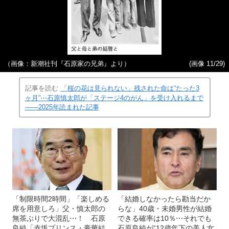
（画像：新潮社刊『石原家の兄弟』より）
(画像 11/29)
記事を読む
「桜の花は見られない」残された命は“たった3
ヶ月”⋯石原慎太郎が「ステージ4のがん」を受け入れるまで
――2025年読まれた記事
「制限時間2時間」「楽しめる
「結婚しなかったら勘当だか
席を用意しろ」父・慎太郎の
らな」40歳・未婚男性が結婚
無茶ぶりで大混乱⋯！ 石原
できる確率は10％⋯それでも
良純「赤坂プリンス・豪華結
石原良純が“12歳年下の美人女