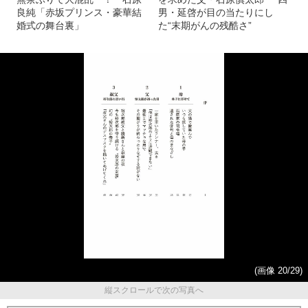
良純「赤坂プリンス・豪華結
男・延啓が目の当たりにし
婚式の舞台裏」
た“末期がんの残酷さ”
(画像 20/29)
縦スクロールで次の写真へ