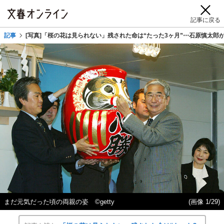
記事に戻る
記事
[写真]「桜の花は見られない」残された命は“たった3ヶ月”⋯石原慎太郎
まだ元気だった頃の両親の姿 ©getty
(画像 1/29)