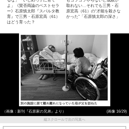
るな」「いじめっ子に育て
もコツコツやらないと成績が
よ」《賛否両論のベストセラ
取れない…それでも三男・石
ー》石原慎太郎『スパルタ教
原宏高（61）の“才能を殺さな
育』で三男・石原宏高（61）
かった”「石原慎太郎の深さ」
はどう育った？
（画像：新刊『石原家の兄弟』より）
(画像 16/29)
縦スクロールで次の写真へ