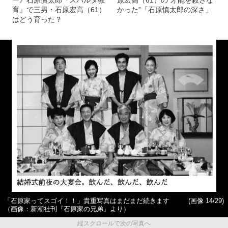
ー》石原慎太郎『スパルタ教
原宏高（61）の“才能を殺さな
育』で三男・石原宏高（61）
かった”「石原慎太郎の深さ」
はどう育った？
「石原家ってスゴイ！！」貴重写真はまだまだ続きます
(画像 14/29)
（画像：新潮社刊『石原家の兄弟』より）
縦スクロールで次の写真へ