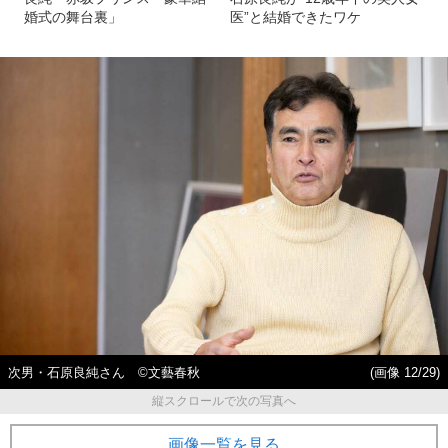
婚式の舞台裏」
医”と結婚できたワケ
次男・石原良純さん ©文藝春秋
(画像 12/29)
縦スクロールで次の写真へ
画像一覧を見る