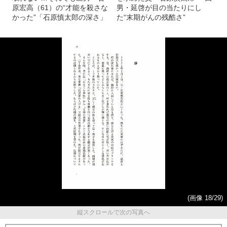
原宏高（61）の“才能を殺さな
男・延啓が目の当たりにし
かった”「石原慎太郎の深さ」
た“末期がんの残酷さ”
(画像 18/29)
縦スクロールで次の写真へ