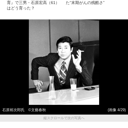
育』で三男・石原宏高（61）
た“末期がんの残酷さ”
はどう育った？
石原裕次郎氏 ©文藝春秋
(画像 4/29)
縦スクロールで次の写真へ