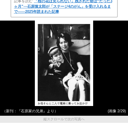
記事を読む
「桜の花は見られない」残された命は“たった3
ヶ月”⋯石原慎太郎が「ステージ4のがん」を受け入れるま
で――2025年読まれた記事
（新刊：『石原家の兄弟』より）
(画像 2/29)
縦スクロールで次の写真へ