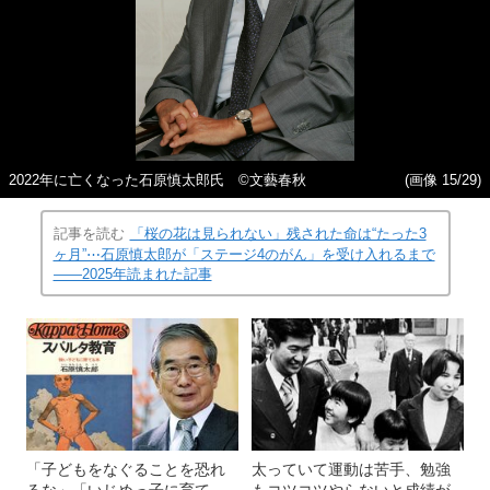
2022年に亡くなった石原慎太郎氏 ©文藝春秋
(画像 15/29)
記事を読む
「桜の花は見られない」残された命は“たった3
ヶ月”⋯石原慎太郎が「ステージ4のがん」を受け入れるまで
――2025年読まれた記事
「子どもをなぐることを恐れ
太っていて運動は苦手、勉強