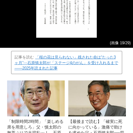
(画像 19/29)
記事を読む
「桜の花は見られない」残された命は“たった3
ヶ月”⋯石原慎太郎が「ステージ4のがん」を受け入れるまで
――2025年読まれた記事
「制限時間2時間」「楽しめる
【最後まで読む】「確実に死
席を用意しろ」父・慎太郎の
に向かっている」激痛で助け
無茶ぶりで大混乱⋯！ 石原
を求めた父・石原慎太郎──四