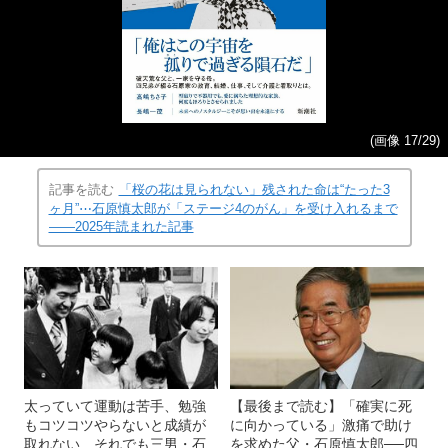
(画像 17/29)
記事を読む
「桜の花は見られない」残された命は“たった3
ヶ月”⋯石原慎太郎が「ステージ4のがん」を受け入れるまで
――2025年読まれた記事
太っていて運動は苦手、勉強
【最後まで読む】「確実に死
もコツコツやらないと成績が
に向かっている」激痛で助け
取れない…それでも三男・石
を求めた父・石原慎太郎──四