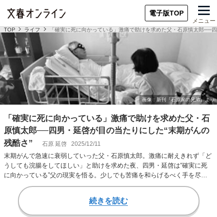
電子版TOP
メニュー
TOP
ライフ
「確実に死に向かっている」激痛で助けを求めた父・石原慎太郎──四
「確実に死に向かっている」激痛で助けを求めた父・石
原慎太郎──四男・延啓が目の当たりにした“末期がんの
残酷さ”
石原 延啓
2025/12/11
末期がんで急速に衰弱していった父・石原慎太郎。激痛に耐えきれず「ど
うしても浣腸をしてほしい」と助けを求めた夜、四男・延啓は“確実に死
に向かっている”父の現実を悟る。少しでも苦痛を和らげるべく手を尽く
す中で見えてきた…
続きを読む