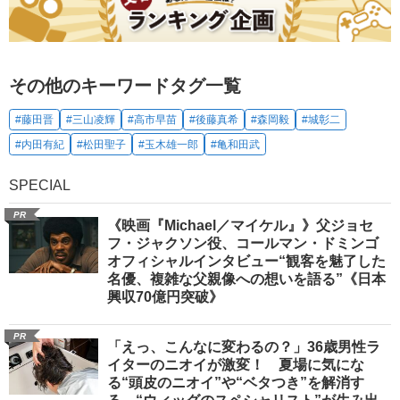
その他のキーワードタグ一覧
#藤田晋
#三山凌輝
#高市早苗
#後藤真希
#森岡毅
#城彰二
#内田有紀
#松田聖子
#玉木雄一郎
#亀和田武
SPECIAL
PR
《映画『Michael／マイケル』》父ジョセ
フ・ジャクソン役、コールマン・ドミンゴ
オフィシャルインタビュー“観客を魅了した
名優、複雑な父親像への想いを語る”《日本
興収70億円突破》
PR
「えっ、こんなに変わるの？」36歳男性ラ
イターのニオイが激変！ 夏場に気にな
る“頭皮のニオイ”や“ベタつき”を解消す