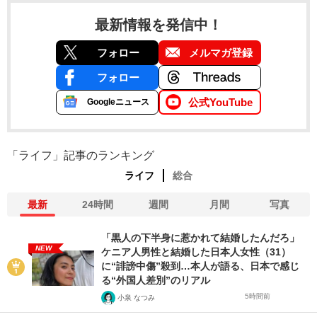
最新情報を発信中！
フォロー
メルマガ登録
フォロー
公式YouTube
Googleニュース
「ライフ」記事のランキング
ライフ
総合
最新
24時間
週間
月間
写真
「黒人の下半身に惹かれて結婚したんだろ」
NEW
ケニア人男性と結婚した日本人女性（31）
に“誹謗中傷”殺到…本人が語る、日本で感じ
る“外国人差別”のリアル
5時間前
小泉 なつみ