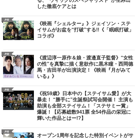
る、“ウィッグのスペシャリスト”が生み出
した徹底ケアとは
PR
《映画『シェルター』》ジェイソン・ステ
イサムがお盆を“打破”する!!《「眠眠打破」
コラボ》
PR
《渡辺淳一原作＆娘・渡邉直子監督》“女性
の性”を真摯に描く意欲作に黒木瞳・西岡德
馬・吉田羊が出演決定！《映画『月がみて
いる』》
PR
《祝59歳》日本中の【ステイサム愛】が大
暴走！ “勝手に”生誕祭試写会開催！ 主演も
助演も全部ステイサム！「ステサミー賞」
爆誕！【応募総数941票 全54作品の栄冠に
輝いた作品とはー!?】
PR
オープン1周年を記念した特別イベントがサ