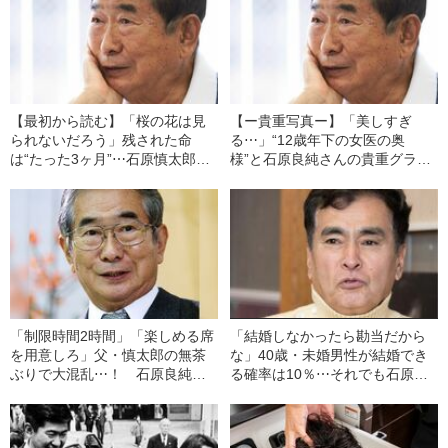
【最初から読む】「桜の花は見
【ー貴重写真ー】「美しすぎ
られないだろう」残された命
る⋯」“12歳年下の女医の奥
は“たった3ヶ月”⋯石原慎太郎が
様”と石原良純さんの貴重グラビ
「ステージ4のがん」を受け入れ
ア【まさに女神】
るまで
「制限時間2時間」「楽しめる席
「結婚しなかったら勘当だから
を用意しろ」父・慎太郎の無茶
な」40歳・未婚男性が結婚でき
ぶりで大混乱⋯！ 石原良純
る確率は10％⋯それでも石原良
「赤坂プリンス・豪華結婚式の
純が“12歳年下の美人女医”と結
舞台裏」
婚できたワケ