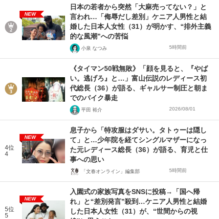
日本の若者から突然「大麻売ってない？」と
NEW
言われ…「侮辱だし差別」ケニア人男性と結
婚した日本人女性（31）が明かす、“排外主義
的な風潮”への苦悩
5時間前
小泉 なつみ
《タイマン50戦無敗》「顔を見ると、『やば
い。逃げろ』と…」富山伝説のレディース初
代総長（36）が語る、ギャルサー制圧と朝ま
でのバイク暴走
2026/08/01
平田 裕介
息子から「特攻服はダサい。タトゥーは隠し
NEW
て」と…少年院を経てシングルマザーになっ
4位
た元レディース総長（36）が語る、育児と仕
4
事への思い
5時間前
「文春オンライン」編集部
入園式の家族写真をSNSに投稿→「国へ帰
NEW
れ」と“差別発言”殺到…ケニア人男性と結婚
5位
した日本人女性（31）が、“世間からの視
5