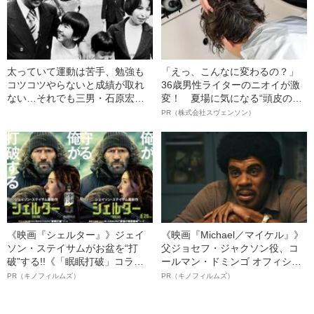
太っていて運動は苦手、勉強も
「えっ、こんなに変わるの？」
コツコツやらないと成績が取れ
36歳男性ライターのニオイが激
ない…それでも三男・石原宏高
変！ 夏場に気になる“頭皮のニ
（61）の“才能を殺さなかっ
オイ”や“ベタつき”を解消す
PR（株式会社スヴェンソン）
た”「石原慎太郎の深さ」
る、“ウィッグのスペシャリス
ト”が生み出した徹底ケアとは
《映画『シェルター』》ジェイ
《映画『Michael／マイケル』》
ソン・ステイサムがお盆を“打
父ジョセフ・ジャクソン役、コ
破”する!!《「眠眠打破」コラ
ールマン・ドミンゴ オフィシャ
ボ》
ルインタビュー“観客を魅了した
PR（キノフィルムズ）
PR（キノフィルムズ）
名優、複雑な父親像への想いを
語る”《日本興収70億円突破》