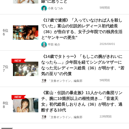
線”に思うこと
5時間前
小泉 なつみ
《17歳で逮捕》「入っていなければ人を殺し
ていた」富山の伝説的レディース初代総長
6位
（36）が告白する、女子少年院での独房生活
6
と“ヤンキーの更生”
2026/08/01
平田 裕介
《14歳でタトゥー》「もしこの腕がきれいに
NEW
なったら…」少年院を経てシングルマザーに
7位
なった元レディース総長（36）が明かす、“若
7
気の至り”の代償
5時間前
「文春オンライン」編集部
《富山・伝説の暴走族》11人からの集団リン
NEW
チ、腕に10箇所以上の根性焼き…「音速天
8位
女」初代総長しおりさん（36）が明かす、過
8
酷すぎる10代
22時間前
「文春オンライン」編集部