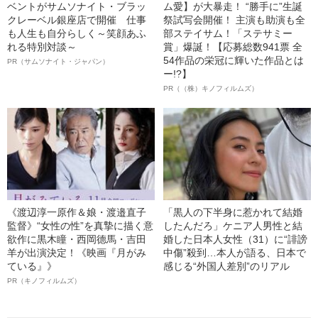
ベントがサムソナイト・ブラッ
ム愛】が大暴走！ “勝手に”生誕
クレーベル銀座店で開催 仕事
祭試写会開催！ 主演も助演も全
も人生も自分らしく～笑顔あふ
部ステイサム！「ステサミー
れる特別対談～
賞」爆誕！【応募総数941票 全
54作品の栄冠に輝いた作品とは
PR（サムソナイト・ジャパン）
ー!?】
PR（（株）キノフィルムズ）
《渡辺淳一原作＆娘・渡邉直子
「黒人の下半身に惹かれて結婚
監督》“女性の性”を真摯に描く意
したんだろ」ケニア人男性と結
欲作に黒木瞳・西岡德馬・吉田
婚した日本人女性（31）に“誹謗
羊が出演決定！《映画『月がみ
中傷”殺到…本人が語る、日本で
ている』》
感じる“外国人差別”のリアル
PR（キノフィルムズ）