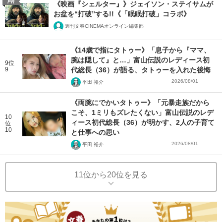
PR
《映画『シェルター』》ジェイソン・ステイサムが
お盆を“打破”する!!《「眠眠打破」コラボ》
週刊文春CINEMAオンライン編集部
《14歳で指にタトゥー》「息子から『ママ、
腕は隠して』と…」富山伝説のレディース初
9位
9
代総長（36）が語る、タトゥーを入れた後悔
2026/08/01
平田 裕介
《両腕にでかいタトゥー》「元暴走族だから
こそ、1ミリもズレたくない」富山伝説のレデ
10
ィース初代総長（36）が明かす、2人の子育て
位
10
と仕事への思い
2026/08/01
平田 裕介
11位から20位を見る