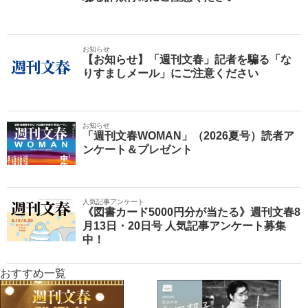
お知らせ
【お知らせ】「週刊文春」記者を騙る「な
りすましメール」にご注意ください
お知らせ
「週刊文春WOMAN」（2026夏号）読者ア
ンケート＆プレゼント
人気記事アンケート
《図書カード5000円分が当たる》週刊文春8
月13日・20日号 人気記事アンケート募集
中！
おすすめ一覧