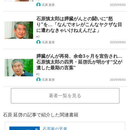
石原 延啓
2025/05/03
石原慎太郎は膵臓がんとの闘いに“怒
り”を…「なんでオレがこんなヤクザな目
に遭わなきゃいけねえんだよ」
#2
石原 延啓
2025/05/03
膵臓がんが再発、余命3ヶ月を宣告され…
石原慎太郎の四男・延啓氏が明かす“父が
遺した最期の言葉”
#1
石原 延啓
2025/05/03
著者一覧を見る
石原 延啓の記事で紹介した関連書籍
石原家の兄弟