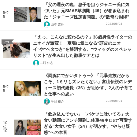
「父の通夜の晩、息子を狙うジャニー氏に気
づいた」元SMAP草彅剛（49）が巻き込まれ
8位
8
た「ジャニーズ性加害問題」の“数奇な因縁”
2023/08/04
山本 雲丹
「えっ、こんなに変わるの？」36歳男性ライターの
PR
ニオイが激変！ 夏場に気になる“頭皮のニオ
イ”や“ベタつき”を解消する、“ウィッグのスペシャ
リスト”が生み出した徹底ケアとは
二瓶 仁志
《両腕にでかいタトゥー》「元暴走族だから
こそ、1ミリもズレたくない」富山伝説のレデ
9位
ィース初代総長（36）が明かす、2人の子育て
9
と仕事への思い
2026/08/01
平田 裕介
「飲み込んでない」「バケツに吐いてる」大
食い動画にアンチ殺到…体重46キロの“可愛す
10
ぎる”大食い女子（24）が明かす、“やらせ疑
位
10
惑”への本音