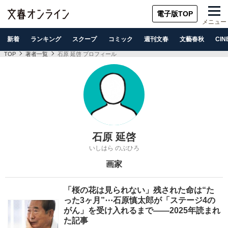
電子版TOP
メニュー
新着
ランキング
スクープ
コミック
週刊文春
文藝春秋
CIN
TOP
著者一覧
石原 延啓 プロフィール
石原 延啓
いしはら のぶひろ
画家
「桜の花は見られない」残された命は“た
った3ヶ月”⋯石原慎太郎が「ステージ4の
がん」を受け入れるまで――2025年読まれ
た記事