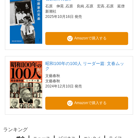
石原 伸晃
,石原 良純
,石原 宏高
,石原 延啓
新潮社
2025年10月16日 発売
Amazonで購入する
昭和100年の100人 リーダー篇: 文春ムッ
ク
文藝春秋
文藝春秋
2024年12月10日 発売
Amazonで購入する
ランキング