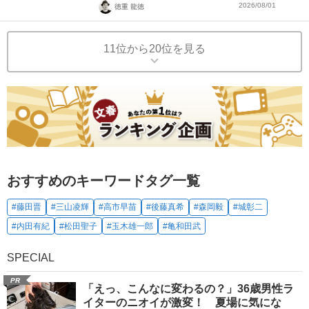
2026/08/01
徳重 龍徳
11位から20位を見る
おすすめのキーワードタグ一覧
#藤田晋
#三山凌輝
#高市早苗
#後藤真希
#森岡毅
#城彰二
#内田有紀
#松田聖子
#玉木雄一郎
#亀和田武
SPECIAL
PR
「えっ、こんなに変わるの？」36歳男性ラ
イターのニオイが激変！ 夏場に気にな