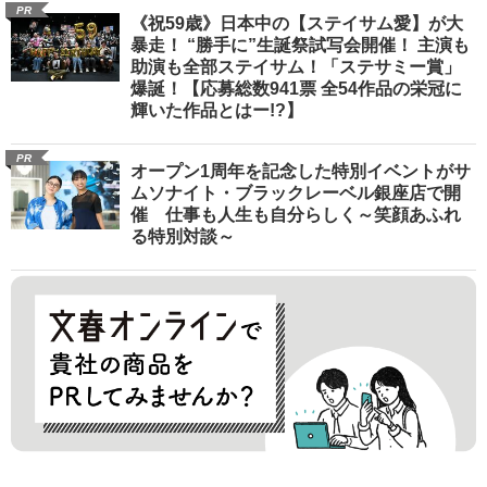
PR
《祝59歳》日本中の【ステイサム愛】が大
暴走！ “勝手に”生誕祭試写会開催！ 主演も
助演も全部ステイサム！「ステサミー賞」
爆誕！【応募総数941票 全54作品の栄冠に
輝いた作品とはー!?】
PR
オープン1周年を記念した特別イベントがサ
ムソナイト・ブラックレーベル銀座店で開
催 仕事も人生も自分らしく～笑顔あふれ
る特別対談～