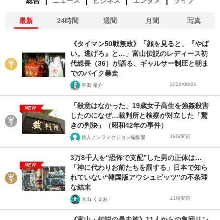
総合
ニュース
ビジネス
エンタメ
ライフ
最新
24時間
週間
月間
写真
《タイマン50戦無敗》「顔を見ると、『やば
い。逃げろ』と…」富山伝説のレディース初
代総長（36）が語る、ギャルサー制圧と朝ま
でのバイク暴走
2026/08/01
平田 裕介
「殺意はなかった」19歳女子高生を強姦殺害
NEW
したのになぜ…裁判所と検察が対立した「驚
きの判決」（昭和42年の事件）
18時間前
鉄人ノンフィクション編集部
3万8千人を“恐怖で支配”した男の正体は…
NEW
「神に代わりお前たちを罰する」日本で知ら
れていない“韓国版アウシュビッツ”の不条理
な結末
11時間前
大山 くまお
《富山・伝説の暴走族》11人からの集団リン