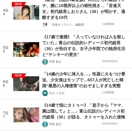
NEW
チ、腕に10箇所以上の根性焼き…「音速天
4位
女」初代総長しおりさん（36）が明かす、過
4
酷すぎる10代
11時間前
「文春オンライン」編集部
《17歳で逮捕》「入っていなければ人を殺し
ていた」富山の伝説的レディース初代総長
5位
（36）が告白する、女子少年院での独房生活
5
と“ヤンキーの更生”
2026/08/01
平田 裕介
「14歳の少年に挿入を…」性器に火をつけ脅
NEW
迫、少女達はモップで…657人が死亡した韓
6位
6
国“最悪の人権侵害”のおぞましすぎる実態
11時間前
大山 くまお
《14歳で指にタトゥー》「息子から『ママ、
腕は隠して』と…」富山伝説のレディース初
7位
7
代総長（36）が語る、タトゥーを入れた後悔
2026/08/01
平田 裕介