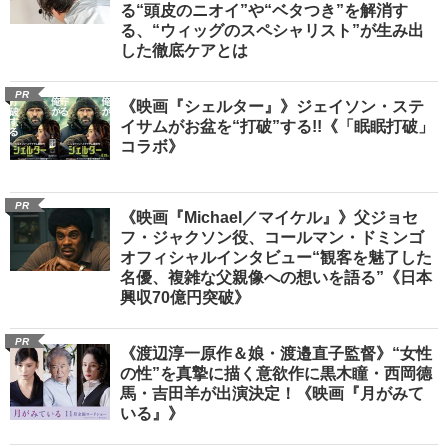
る“頭皮のニオイ”や“ベタつき”を解消す
る、“ウィッグのスペシャリスト”が生み出
した徹底ケアとは
PR
《映画『シェルター』》ジェイソン・ステ
イサムがお盆を“打破”する!!《「眠眠打破」
コラボ》
PR
《映画『Michael／マイケル』》父ジョセ
フ・ジャクソン役、コールマン・ドミンゴ
オフィシャルインタビュー“観客を魅了した
名優、複雑な父親像への想いを語る”《日本
興収70億円突破》
PR
《渡辺淳一原作＆娘・渡邉直子監督》“女性
の性”を真摯に描く意欲作に黒木瞳・西岡德
馬・吉田羊が出演決定！《映画『月がみて
いる』》