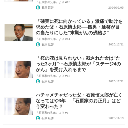
『石原家の兄弟』より #13
石原 延啓
2026/05/05
「確実に死に向かっている」激痛で助けを
求めた父・石原慎太郎──四男・延啓が目
の当たりにした“末期がんの残酷さ”
『石原家の兄弟』より #14
石原 延啓
2025/12/11
「桜の花は見られない」残された命は“た
った3ヶ月”⋯石原慎太郎が「ステージ4の
がん」を受け入れるまで
『石原家の兄弟』より #13
石原 延啓
2025/12/11
ハチャメチャだった父・石原慎太郎が亡く
なってはや3年…「石原家のお正月」はど
う変わった？
『石原家の兄弟』より #8
石原 延啓
2025/11/13