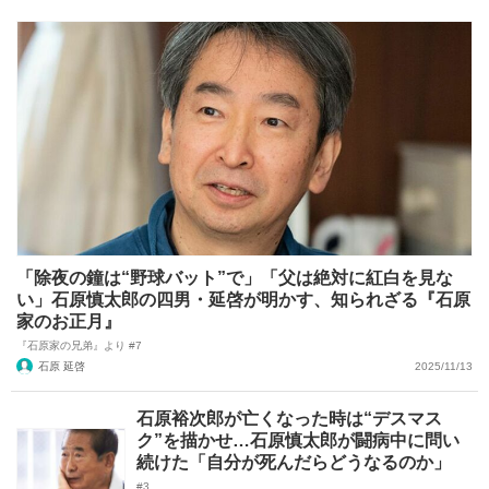
「除夜の鐘は“野球バット”で」「父は絶対に紅白を見な
い」石原慎太郎の四男・延啓が明かす、知られざる『石原
家のお正月』
『石原家の兄弟』より #7
石原 延啓
2025/11/13
石原裕次郎が亡くなった時は“デスマス
ク”を描かせ…石原慎太郎が闘病中に問い
続けた「自分が死んだらどうなるのか」
#3