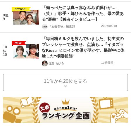
「頬っぺたには真っ赤なみみず腫れが…
SCOOP!
（笑）」歌手・郷ひろみを作った、母の愛あ
9位
9
る“裏拳”【独占インタビュー】
2026/06/10
「文藝春秋」編集部
「毎日粉ミルクを飲んでいました」初主演の
NEW
プレッシャーで激痩せ、点滴も…『イタズラ
10
なKiss』ヒロイン女優が明かす、撮影中に体
位
10
験した“極限状態”
10時間前
佐藤 ちひろ
11位から20位を見る