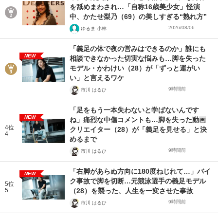
を舐めまわされ…「自称16歳美少女」怪演
中、かたせ梨乃（69）の美しすぎる“熟れ方”
2026/08/06
ゆるま 小林
「義足の体で夜の営みはできるのか」誰にも
NEW
相談できなかった切実な悩みも…脚を失った
モデル・かわけい（28）が「ずっと運がい
い」と言えるワケ
9時間前
市川 はるひ
「足をもう一本失わないと学ばないんです
NEW
ね」痛烈な中傷コメントも…脚を失った動画
4位
クリエイター（28）が「義足を見せる」と決
4
めるまで
9時間前
市川 はるひ
「右脚があらぬ方向に180度ねじれて…」バイ
NEW
ク事故で脚を切断…元競泳選手の義足モデル
5位
5
（28）を襲った、人生を一変させた事故
9時間前
市川 はるひ