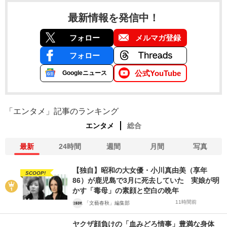
最新情報を発信中！
フォロー
メルマガ登録
フォロー
公式YouTube
Googleニュース
「エンタメ」記事のランキング
エンタメ
総合
最新
24時間
週間
月間
写真
【独自】昭和の大女優・小川真由美（享年
SCOOP!
86）が鹿児島で3月に死去していた 実娘が明
かす「毒母」の素顔と空白の晩年
11時間前
「文藝春秋」編集部
ヤクザ顔負けの「血みどろ情事」豊満な身体