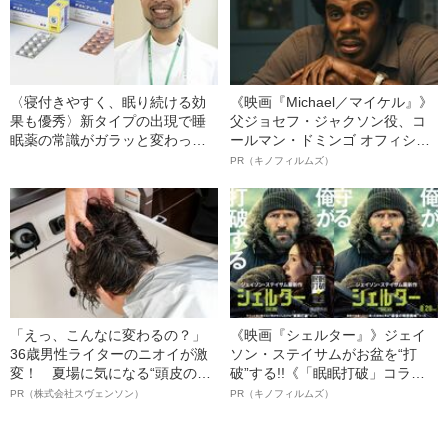
〈寝付きやすく、眠り続ける効
《映画『Michael／マイケル』》
果も優秀〉新タイプの出現で睡
父ジョセフ・ジャクソン役、コ
眠薬の常識がガラッと変わっ
ールマン・ドミンゴ オフィシャ
た！《睡眠専門医が解説》
ルインタビュー“観客を魅了した
PR（キノフィルムズ）
名優、複雑な父親像への想いを
語る”《日本興収70億円突破》
「えっ、こんなに変わるの？」
《映画『シェルター』》ジェイ
36歳男性ライターのニオイが激
ソン・ステイサムがお盆を“打
変！ 夏場に気になる“頭皮のニ
破”する!!《「眠眠打破」コラ
オイ”や“ベタつき”を解消す
ボ》
PR（株式会社スヴェンソン）
PR（キノフィルムズ）
る、“ウィッグのスペシャリス
ト”が生み出した徹底ケアとは