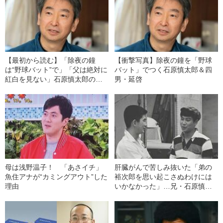
【最初から読む】「除夜の鐘
【衝撃写真】除夜の鐘を「野球
は“野球バット”で」「父は絶対に
バット」でつく石原慎太郎＆四
紅白を見ない」石原慎太郎の四
男・延啓
男・延啓が明かす、知られざる
『石原家のお正月』
母は浅野温子！ 「あさイチ」
肝臓がんで苦しみ抜いた「弟の
魚住アナが“カミングアウト”した
裕次郎を思い起こさぬわけには
理由
いかなかった」…兄・石原慎太
郎が闘病中に明かしていた“本音”