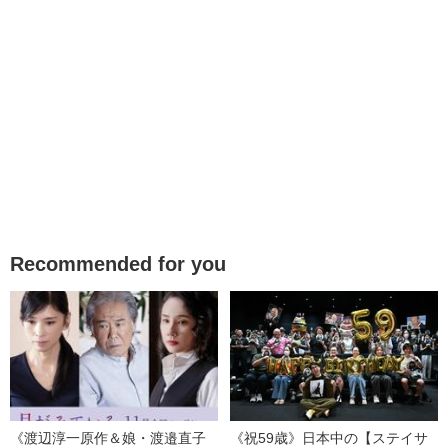
Recommended for you
《渡辺淳一原作＆娘・渡邉直子
《祝59歳》日本中の【ステイサ