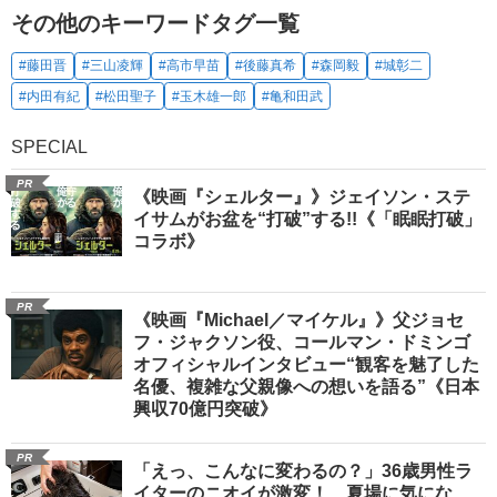
その他のキーワードタグ一覧
#藤田晋
#三山凌輝
#高市早苗
#後藤真希
#森岡毅
#城彰二
#内田有紀
#松田聖子
#玉木雄一郎
#亀和田武
SPECIAL
PR
《映画『シェルター』》ジェイソン・ステ
イサムがお盆を“打破”する!!《「眠眠打破」
コラボ》
PR
《映画『Michael／マイケル』》父ジョセ
フ・ジャクソン役、コールマン・ドミンゴ
オフィシャルインタビュー“観客を魅了した
名優、複雑な父親像への想いを語る”《日本
興収70億円突破》
PR
「えっ、こんなに変わるの？」36歳男性ラ
イターのニオイが激変！ 夏場に気にな