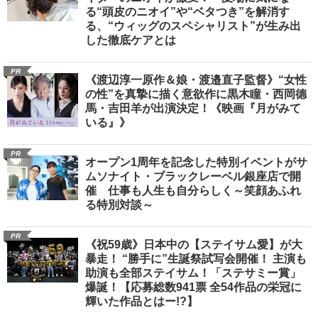
る“頭皮のニオイ”や“ベタつき”を解消す
る、“ウィッグのスペシャリスト”が生み出
した徹底ケアとは
PR
《渡辺淳一原作＆娘・渡邉直子監督》“女性
の性”を真摯に描く意欲作に黒木瞳・西岡德
馬・吉田羊が出演決定！《映画『月がみて
いる』》
PR
オープン1周年を記念した特別イベントがサ
ムソナイト・ブラックレーベル銀座店で開
催 仕事も人生も自分らしく～笑顔あふれ
る特別対談～
PR
《祝59歳》日本中の【ステイサム愛】が大
暴走！ “勝手に”生誕祭試写会開催！ 主演も
助演も全部ステイサム！「ステサミー賞」
爆誕！【応募総数941票 全54作品の栄冠に
輝いた作品とはー!?】