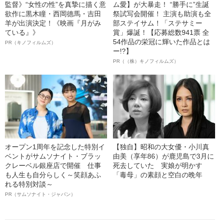
監督》“女性の性”を真摯に描く意
ム愛】が大暴走！ “勝手に”生誕
欲作に黒木瞳・西岡德馬・吉田
祭試写会開催！ 主演も助演も全
羊が出演決定！《映画『月がみ
部ステイサム！「ステサミー
ている』》
賞」爆誕！【応募総数941票 全
54作品の栄冠に輝いた作品とは
PR（キノフィルムズ）
ー!?】
PR（（株）キノフィルムズ）
オープン1周年を記念した特別イ
【独自】昭和の大女優・小川真
ベントがサムソナイト・ブラッ
由美（享年86）が鹿児島で3月に
クレーベル銀座店で開催 仕事
死去していた 実娘が明かす
も人生も自分らしく～笑顔あふ
「毒母」の素顔と空白の晩年
れる特別対談～
PR（サムソナイト・ジャパン）