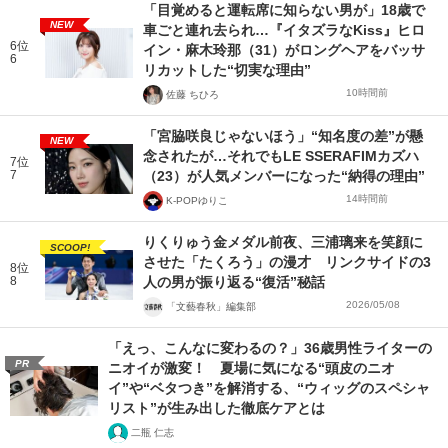
「目覚めると運転席に知らない男が」18歳で
NEW
車ごと連れ去られ…『イタズラなKiss』ヒロ
6位
イン・麻木玲那（31）がロングヘアをバッサ
6
リカットした“切実な理由”
10時間前
佐藤 ちひろ
「宮脇咲良じゃないほう」“知名度の差”が懸
NEW
念されたが…それでもLE SSERAFIMカズハ
7位
7
（23）が人気メンバーになった“納得の理由”
14時間前
K-POPゆりこ
りくりゅう金メダル前夜、三浦璃来を笑顔に
SCOOP!
させた「たくろう」の漫才 リンクサイドの3
8位
8
人の男が振り返る“復活”秘話
2026/05/08
「文藝春秋」編集部
「えっ、こんなに変わるの？」36歳男性ライターの
PR
ニオイが激変！ 夏場に気になる“頭皮のニオ
イ”や“ベタつき”を解消する、“ウィッグのスペシャ
リスト”が生み出した徹底ケアとは
二瓶 仁志