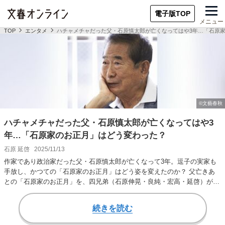
電子版TOP
メニュー
TOP
エンタメ
ハチャメチャだった父・石原慎太郎が亡くなってはや3年…「石原
ハチャメチャだった父・石原慎太郎が亡くなってはや3
年…「石原家のお正月」はどう変わった？
石原 延啓
2025/11/13
作家であり政治家だった父・石原慎太郎が亡くなって3年。逗子の実家も
手放し、かつての「石原家のお正月」はどう姿を変えたのか？ 父亡きあ
との「石原家のお正月」を、四兄弟（石原伸晃・良純・宏高・延啓）が、
それぞれの視点か…
続きを読む