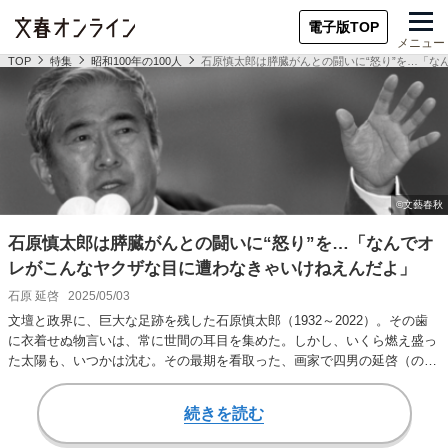
電子版TOP
メニュー
TOP
特集
昭和100年の100人
石原慎太郎は膵臓がんとの闘いに“怒り”を…「な
石原慎太郎は膵臓がんとの闘いに“怒り”を…「なんでオ
レがこんなヤクザな目に遭わなきゃいけねえんだよ」
石原 延啓
2025/05/03
文壇と政界に、巨大な足跡を残した石原慎太郎（1932～2022）。その歯
に衣着せぬ物言いは、常に世間の耳目を集めた。しかし、いくら燃え盛っ
た太陽も、いつかは沈む。その最期を看取った、画家で四男の延啓（のぶ
ひろ）氏が…
続きを読む