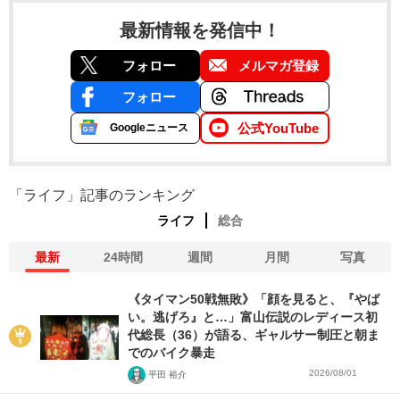
最新情報を発信中！
フォロー
メルマガ登録
フォロー
公式YouTube
Googleニュース
「ライフ」記事のランキング
ライフ
総合
最新
24時間
週間
月間
写真
《タイマン50戦無敗》「顔を見ると、『やば
い。逃げろ』と…」富山伝説のレディース初
代総長（36）が語る、ギャルサー制圧と朝ま
でのバイク暴走
2026/08/01
平田 裕介