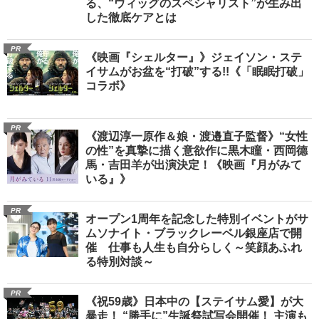
る、“ウィッグのスペシャリスト”が生み出
した徹底ケアとは
PR
《映画『シェルター』》ジェイソン・ステ
イサムがお盆を“打破”する!!《「眠眠打破」
コラボ》
PR
《渡辺淳一原作＆娘・渡邉直子監督》“女性
の性”を真摯に描く意欲作に黒木瞳・西岡德
馬・吉田羊が出演決定！《映画『月がみて
いる』》
PR
オープン1周年を記念した特別イベントがサ
ムソナイト・ブラックレーベル銀座店で開
催 仕事も人生も自分らしく～笑顔あふれ
る特別対談～
PR
《祝59歳》日本中の【ステイサム愛】が大
暴走！ “勝手に”生誕祭試写会開催！ 主演も