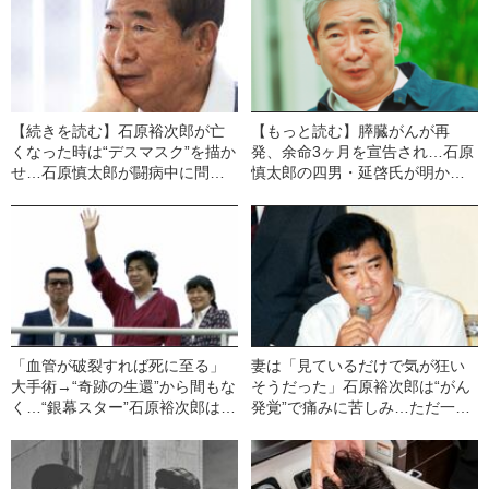
【続きを読む】石原裕次郎が亡
【もっと読む】膵臓がんが再
くなった時は“デスマスク”を描か
発、余命3ヶ月を宣告され…石原
せ…石原慎太郎が闘病中に問い
慎太郎の四男・延啓氏が明か
続けた「自分が死んだらどうな
す“父が遺した最期の言葉”
るのか」
「血管が破裂すれば死に至る」
妻は「見ているだけで気が狂い
大手術→“奇跡の生還”から間もな
そうだった」石原裕次郎は“がん
く…“銀幕スター”石原裕次郎はな
発覚”で痛みに苦しみ…ただ一人
ぜ病院の屋上に姿を現した？
告知を考えた“ある人物”