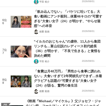
2026/08/01
平田 裕介
「飲み込んでない」「バケツに吐いてる」大
食い動画にアンチ殺到…体重46キロの“可愛す
6位
ぎる”大食い女子（24）が明かす、“やらせ疑
6
惑”への本音
2026/08/01
徳重 龍徳
“イルカのおじちゃん”の虐待、11人から集団
リンチも…富山伝説のレディース初代総長
7位
（36）が明かす、「不良で生きる」と覚悟を
7
決めた瞬間
2026/08/01
平田 裕介
「食費は月40万円」「男性から食事に誘われ
ない」大食いすぎて2年間彼氏ができず…水着
8位
グラビアも話題の“可愛すぎる”大食い女子
8
（24）が語る、驚愕の食生活
2026/08/01
徳重 龍徳
《映画『Michael／マイケル』》父ジョセフ・ジャ
PR
クソン役、コールマン・ドミンゴ オフィシャルイ