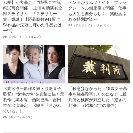
ム愛】が大暴走！ “勝手に”生誕
ベントがサムソナイト・ブラッ
祭試写会開催！ 主演も助演も全
クレーベル銀座店で開催 仕事
部ステイサム！「ステサミー
も人生も自分らしく～笑顔あふ
賞」爆誕！【応募総数941票 全
れる特別対談～
54作品の栄冠に輝いた作品とは
PR（サムソナイト・ジャパン）
ー!?】
PR（（株）キノフィルムズ）
《渡辺淳一原作＆娘・渡邉直子
「殺意はなかった」19歳女子高
監督》“女性の性”を真摯に描く意
生を強姦殺害したのになぜ…裁
欲作に黒木瞳・西岡德馬・吉田
判所と検察が対立した「驚きの
羊が出演決定！《映画『月がみ
判決」（昭和42年の事件）
ている』》
PR（キノフィルムズ）