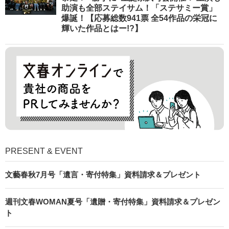
助演も全部ステイサム！「ステサミー賞」
爆誕！【応募総数941票 全54作品の栄冠に
輝いた作品とはー!?】
PRESENT & EVENT
文藝春秋7月号「遺言・寄付特集」資料請求＆プレゼント
週刊文春WOMAN夏号「遺贈・寄付特集」資料請求＆プレゼン
ト