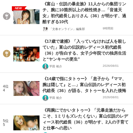
《富山・伝説の暴走族》11人からの集団リン
NEW
チ、腕に10箇所以上の根性焼き…「音速天
女」初代総長しおりさん（36）が明かす、過
酷すぎる10代
9時間前
「文春オンライン」編集部
《17歳で逮捕》「入っていなければ人を殺し
ていた」富山の伝説的レディース初代総長
（36）が告白する、女子少年院での独房生活
と“ヤンキーの更生”
2026/08/01
平田 裕介
《14歳で指にタトゥー》「息子から『ママ、
腕は隠して』と…」富山伝説のレディース初
4位
4
代総長（36）が語る、タトゥーを入れた後悔
2026/08/01
平田 裕介
《両腕にでかいタトゥー》「元暴走族だから
こそ、1ミリもズレたくない」富山伝説のレデ
5位
ィース初代総長（36）が明かす、2人の子育て
5
と仕事への思い