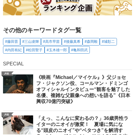
その他のキーワードタグ一覧
#藤田晋
#三山凌輝
#高市早苗
#後藤真希
#森岡毅
#城彰二
#内田有紀
#松田聖子
#玉木雄一郎
#亀和田武
SPECIAL
PR
《映画『Michael／マイケル』》父ジョセ
フ・ジャクソン役、コールマン・ドミンゴ
オフィシャルインタビュー“観客を魅了した
名優、複雑な父親像への想いを語る”《日本
興収70億円突破》
PR
「えっ、こんなに変わるの？」36歳男性ラ
イターのニオイが激変！ 夏場に気にな
る“頭皮のニオイ”や“ベタつき”を解消す