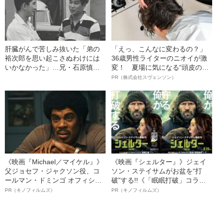
肝臓がんで苦しみ抜いた「弟の
「えっ、こんなに変わるの？」
裕次郎を思い起こさぬわけには
36歳男性ライターのニオイが激
いかなかった」…兄・石原慎太
変！ 夏場に気になる“頭皮のニ
郎が闘病中に明かしていた“本音”
オイ”や“ベタつき”を解消す
PR（株式会社スヴェンソン）
る、“ウィッグのスペシャリス
ト”が生み出した徹底ケアとは
《映画『Michael／マイケル』》
《映画『シェルター』》ジェイ
父ジョセフ・ジャクソン役、コ
ソン・ステイサムがお盆を“打
ールマン・ドミンゴ オフィシャ
破”する!!《「眠眠打破」コラ
ルインタビュー“観客を魅了した
ボ》
PR（キノフィルムズ）
PR（キノフィルムズ）
名優、複雑な父親像への想いを
語る”《日本興収70億円突破》