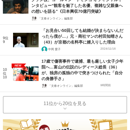
ンタビュー“観客を魅了した名優、複雑な父親像へ
の想いを語る”《日本興収70億円突破》
「文春オンライン」編集部
「お見合い50回しても結婚が決まらないんだ
ったら僕が…」元・商社マンの村田知晴さん
9位
9
（43）が京都の名料亭に婿入りした理由
2024/11/16
中岡 愛子
17歳で傷害事件で逮捕、最も厳しい女子少年
NEW
院へ…富山の伝説のレディース総長（36）
10
が、独房の孤独の中で突きつけられた「自分
位
10
の身勝手さ」
9時間前
「文春オンライン」編集部
11位から20位を見る