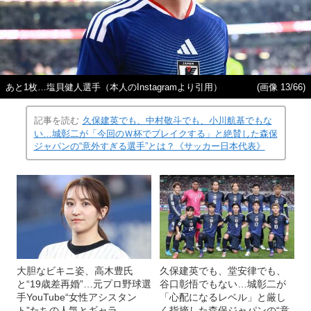
あと1枚…塩貝健人選手（本人のInstagramより引用）
(画像 13/66)
記事を読む
久保建英でも、中村敬斗でも、小川航基でもな
い…城彰二が「今回のＷ杯でブレイクする」と絶賛した森保
ジャパンの“意外すぎる選手”とは？《サッカー日本代表》
大胆なビキニ姿、高木豊氏
久保建英でも、堂安律でも、
と“19歳差再婚”…元プロ野球選
谷口彰悟でもない…城彰二が
手YouTube“女性アシスタン
「心配になるレベル」と厳し
ト”たちの人気とギャラ
く指摘した森保ジャパンの“意