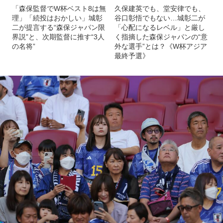
「森保監督でW杯ベスト8は無
久保建英でも、堂安律でも、
理」「続投はおかしい」城彰
谷口彰悟でもない…城彰二が
二が提言する“森保ジャパン限
「心配になるレベル」と厳し
界説”と、次期監督に推す“3人
く指摘した森保ジャパンの“意
の名将”
外な選手”とは？《W杯アジア
最終予選》