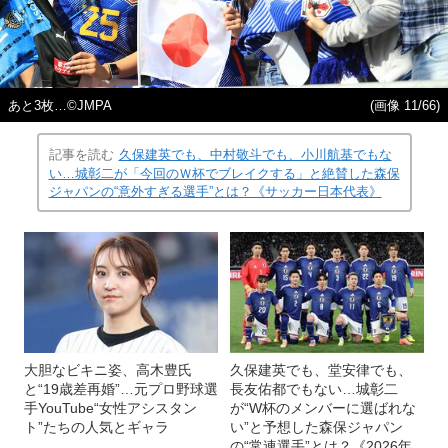
あと3枚…©JMPA
(画像 11/66)
記事を読む
久保建英でも、中村敬斗でも、小川航基でもな
い…城彰二が「今回のＷ杯でブレイクする」と絶賛した森保
ジャパンの“意外すぎる選手”とは？《サッカー日本代表》
大胆なビキニ姿、高木豊氏
久保建英でも、堂安律でも、
と“19歳差再婚”…元プロ野球選
長友佑都でもない…城彰二
手YouTube“女性アシスタン
が“W杯のメンバーに選ばれな
ト”たちの人気とギャラ
い”と予想した森保ジャパン
の“常連選手”とは？《2026年