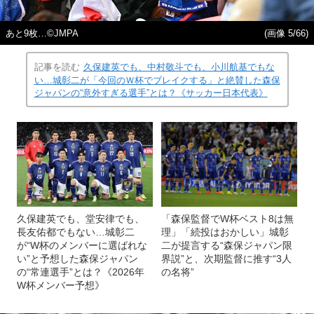
あと9枚…©JMPA
(画像 5/66)
記事を読む
久保建英でも、中村敬斗でも、小川航基でもな
い…城彰二が「今回のＷ杯でブレイクする」と絶賛した森保
ジャパンの“意外すぎる選手”とは？《サッカー日本代表》
久保建英でも、堂安律でも、
「森保監督でW杯ベスト8は無
長友佑都でもない…城彰二
理」「続投はおかしい」城彰
が“W杯のメンバーに選ばれな
二が提言する“森保ジャパン限
い”と予想した森保ジャパン
界説”と、次期監督に推す“3人
の“常連選手”とは？《2026年
の名将”
W杯メンバー予想》