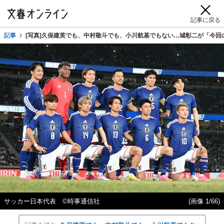
記事に戻る
記事
[写真]久保建英でも、中村敬斗でも、小川航基でもない…城彰二が「今回
サッカー日本代表 ©時事通信社
(画像 1/66)