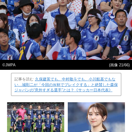
©JMPA
(画像 21/66)
記事を読む
久保建英でも、中村敬斗でも、小川航基でもな
い…城彰二が「今回のＷ杯でブレイクする」と絶賛した森保
ジャパンの“意外すぎる選手”とは？《サッカー日本代表》