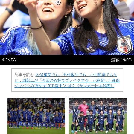
©JMPA
(画像 19/66)
記事を読む
久保建英でも、中村敬斗でも、小川航基でもな
い…城彰二が「今回のＷ杯でブレイクする」と絶賛した森保
ジャパンの“意外すぎる選手”とは？《サッカー日本代表》