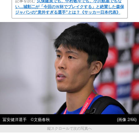
記事を読む
久保建英でも、中村敬斗でも、小川航基でもな
い…城彰二が「今回のＷ杯でブレイクする」と絶賛した森保
ジャパンの“意外すぎる選手”とは？《サッカー日本代表》
冨安健洋選手 ©文藝春秋
(画像 2/66)
縦スクロールで次の写真へ