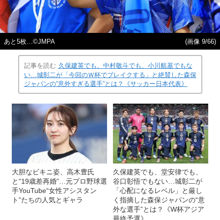
あと5枚…©JMPA
(画像 9/66)
記事を読む
久保建英でも、中村敬斗でも、小川航基でもな
い…城彰二が「今回のＷ杯でブレイクする」と絶賛した森保
ジャパンの“意外すぎる選手”とは？《サッカー日本代表》
大胆なビキニ姿、高木豊氏
久保建英でも、堂安律でも、
と“19歳差再婚”…元プロ野球選
谷口彰悟でもない…城彰二が
手YouTube“女性アシスタン
「心配になるレベル」と厳し
ト”たちの人気とギャラ
く指摘した森保ジャパンの“意
外な選手”とは？《W杯アジア
最終予選》