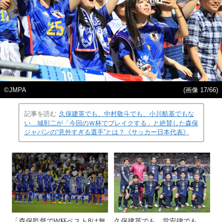
©JMPA
(画像 17/66)
記事を読む
久保建英でも、中村敬斗でも、小川航基でもな
い…城彰二が「今回のＷ杯でブレイクする」と絶賛した森保
ジャパンの“意外すぎる選手”とは？《サッカー日本代表》
「森保監督でW杯ベスト8は無
久保建英でも、堂安律でも、