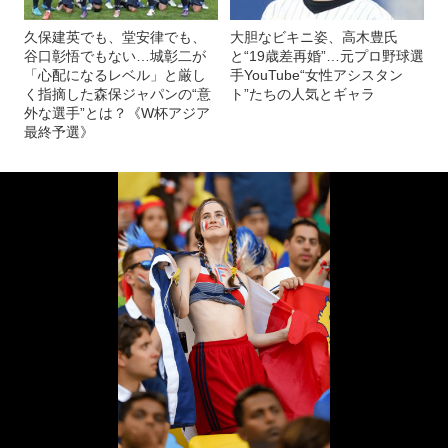
久保建英でも、堂安律でも、
大胆なビキニ姿、高木豊氏
谷口彰悟でもない…城彰二が
と“19歳差再婚”…元プロ野球選
「心配になるレベル」と厳し
手YouTube“女性アシスタン
く指摘した森保ジャパンの“意
ト”たちの人気とギャラ
外な選手”とは？《W杯アジア
最終予選》