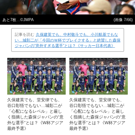
あと7枚…©JMPA
(画像 7/66)
記事を読む
久保建英でも、中村敬斗でも、小川航基でもな
い…城彰二が「今回のＷ杯でブレイクする」と絶賛した森保
ジャパンの“意外すぎる選手”とは？《サッカー日本代表》
久保建英でも、堂安律でも、
久保建英でも、堂安律でも、
谷口彰悟でもない…城彰二が
谷口彰悟でもない…城彰二が
「心配になるレベル」と厳し
「心配になるレベル」と厳し
く指摘した森保ジャパンの“意
く指摘した森保ジャパンの“意
外な選手”とは？《W杯アジア
外な選手”とは？《W杯アジア
最終予選》
最終予選》