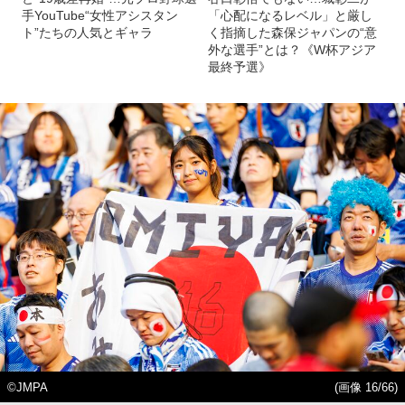
手YouTube“女性アシスタン
「心配になるレベル」と厳し
ト”たちの人気とギャラ
く指摘した森保ジャパンの“意
外な選手”とは？《W杯アジア
最終予選》
©JMPA
(画像 16/66)