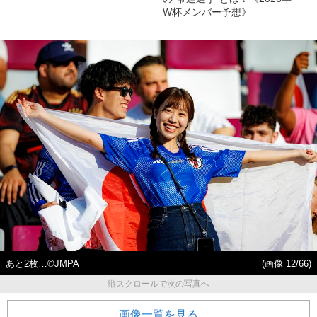
W杯メンバー予想》
あと2枚…©JMPA
(画像 12/66)
縦スクロールで次の写真へ
画像一覧を見る