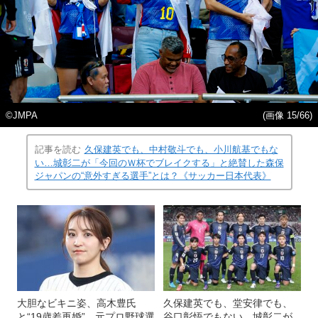
©JMPA
(画像 15/66)
記事を読む
久保建英でも、中村敬斗でも、小川航基でもな
い…城彰二が「今回のＷ杯でブレイクする」と絶賛した森保
ジャパンの“意外すぎる選手”とは？《サッカー日本代表》
大胆なビキニ姿、高木豊氏
久保建英でも、堂安律でも、
と“19歳差再婚”…元プロ野球選
谷口彰悟でもない…城彰二が