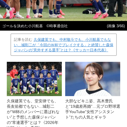
ゴールを決めた小川航基 ©時事通信社
(画像 3/66)
記事を読む
久保建英でも、中村敬斗でも、小川航基でもな
い…城彰二が「今回のＷ杯でブレイクする」と絶賛した森保
ジャパンの“意外すぎる選手”とは？《サッカー日本代表》
久保建英でも、堂安律でも、
大胆なビキニ姿、高木豊氏
長友佑都でもない…城彰二
と“19歳差再婚”…元プロ野球選
が“W杯のメンバーに選ばれな
手YouTube“女性アシスタン
い”と予想した森保ジャパン
ト”たちの人気とギャラ
の“常連選手”とは？《2026年