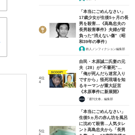
「本当にごめんなさい」
17歳少女が生後5ヶ月の長
男を殺害…《高島忠夫の
長男殺害事件》夫婦が背
負った“消えない傷”（昭
巨
和39年の事件）
鉄人ノンフィクション編集部
自民・木原誠二氏妻の元
夫（28）が“不審死”…
SCOOP!
「俺が死んだら迷宮入り
4位
ですから」怪死現場を知
4
るキーマンが重大証言
《木原事件に新展開》
「週刊文春」編集部
「本当にごめんなさい」
生後5ヵ月の赤ん坊を風呂
に沈めて殺害…人気タレ
ント高島忠夫から「長男
5位