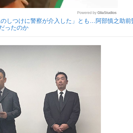
Powered by 
GliaStudios
親のしつけに警察が介入した」とも…阿部慎之助前
いまさら聞け
”だったのか
Mute
手が証言した“NPB聞...
「クマが悪者扱いされているの
もっと見る
カー日本代表・森保一監督...