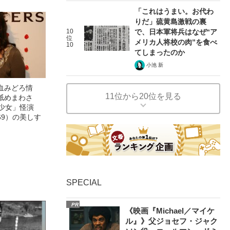
「これはうまい。お代わ
りだ」硫黄島激戦の裏
10
で、日本軍将兵はなぜ“ア
位
メリカ人将校の肉”を食べ
10
てしまったのか
小池 新
血みどろ情
11位から20位を見る
舐めまわさ
美少女」怪演
69）の美しす
SPECIAL
PR
《映画『Michael／マイケ
ル』》父ジョセフ・ジャク