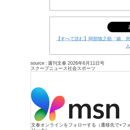
【すべて読む】阿部慎之助「娘、
source :
週刊文春 2026年6月11日号
スクープ
ニュース
社会
スポーツ
文春オンラインをフォローする
（遷移先で+フ