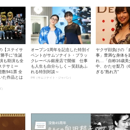
中の【ステイサ
オープン1周年を記念した特別イ
ヤクザ顔負けの「
“勝手に”生誕
ベントがサムソナイト・ブラッ
事」豊満な身体を
主演も助演も全
クレーベル銀座店で開催 仕事
れ…「自称16歳
ステサミー
も人生も自分らしく～笑顔あふ
中、かたせ梨乃（
数941票 全
れる特別対談～
ぎる“熟れ方”
輝いた作品とは
PR（サムソナイト・ジャパン）
ズ）