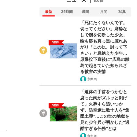
最新
24時間
週間
月間
写真
「死にたくないんです。
切ってください」麻酔な
しで腕を切断した少女、
瞼も唇も真っ黒に腫れあ
3/5
NEW
がり「この仇、討って下
さい」と息絶えた少年…
原爆投下直後に“広島の離
島で起きていた知られざ
る被害の実情
永井 均
「遺体の手首をつかむと
腐った肉がズルッと剥げ
て」火葬すら追いつか
NEW
ず、防空壕に数十人を“集
団土葬”…この世の地獄を
見た少年兵が明かした“過
酷すぎる任務”とは
永井 均