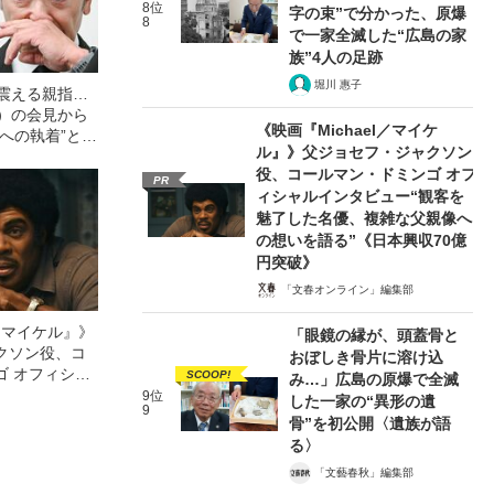
8位
字の束”で分かった、原爆
8
で一家全滅した“広島の家
族”4人の足跡
堀川 惠子
と震える親指…
7）の会見から
《映画『Michael／マイケ
への執着”と、
ル』》父ジョセフ・ジャクソン
外な本音”《逮
役、コールマン・ドミンゴ オフ
任》
PR
ィシャルインタビュー“観客を
魅了した名優、複雑な父親像へ
の想いを語る”《日本興収70億
円突破》
「文春オンライン」編集部
l／マイケル』》
「眼鏡の縁が、頭蓋骨と
クソン役、コ
おぼしき骨片に溶け込
ゴ オフィシャ
SCOOP!
み…」広島の原爆で全滅
観客を魅了した
9位
した一家の“異形の遺
9
像への想いを
骨”を初公開〈遺族が語
0億円突破》
る〉
「文藝春秋」編集部