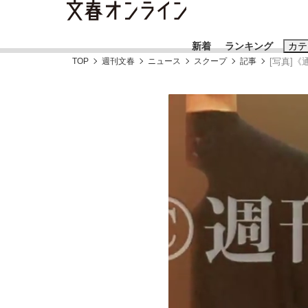
新着
ランキング
カテ
TOP
週刊文春
ニュース
スクープ
記事
[写真]
スクープ
ニュー
おすすめのキ
#藤田晋
#三
#玉木雄一郎
「90%は失敗する。でも…」本田圭佑が初め
終戦から81年