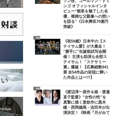
ソン役、コールマン・ドミ
ンゴ オフィシャルインタ
ビュー“観客を魅了した名
優、複雑な父親像への想い
を語る”《日本興収70億円
突破》
PR
《祝59歳》日本中の【ス
テイサム愛】が大暴走！
“勝手に”生誕祭試写会開
催！ 主演も助演も全部ス
テイサム！「ステサミー
賞」爆誕！【応募総数941
票 全54作品の栄冠に輝い
た作品とはー!?】
PR
《渡辺淳一原作＆娘・渡邉
直子監督》“女性の性”を
真摯に描く意欲作に黒木
瞳・西岡德馬・吉田羊が出
演決定！《映画『月がみて