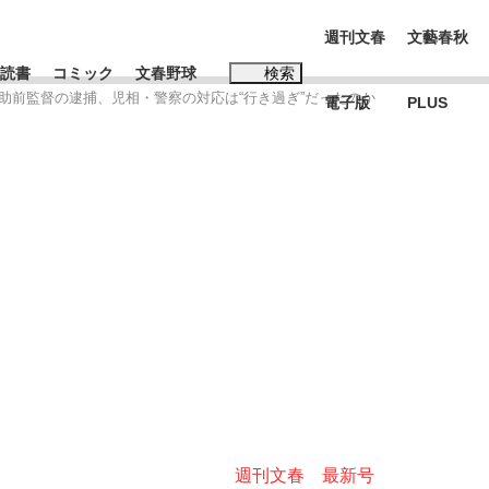
週刊文春
文藝春秋
読書
コミック
文春野球
検索
助前監督の逮捕、児相・警察の対応は“行き過ぎ”だったのか
電子版
PLUS
インタビュー
読書
#松田聖子
む将棋
BC日本代表“敗戦”の真実 選手が明かす...
週刊文春 最新号