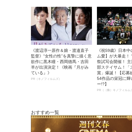
《渡辺淳一原作＆娘・渡邉直子
《祝59歳》日本
監督》“女性の性”を真摯に描く意
ム愛】が大暴走！ 
欲作に黒木瞳・西岡德馬・吉田
祭試写会開催！ 
羊が出演決定！《映画『月がみ
部ステイサム！「
ている』》
賞」爆誕！【応募総
54作品の栄冠に
PR（キノフィルムズ）
ー!?】
PR（（株）キノフィルム
おすすめ一覧