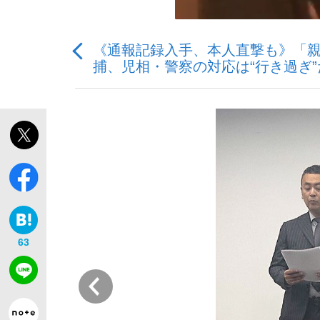
《通報記録入手、本人直撃も》「
捕、児相・警察の対応は“行き過ぎ
「敗因分析は一切聞かれなかった」侍ジャパン選
キングの誕生を、目撃せよ。
the Style
63
前
「目標達成できなかったからと言って…」サッ