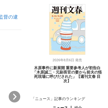
監督の逮
ない資産運用のすべて
が悲しい」『北の国から』倉本聰氏（91...
2026年8月6日 発売
木原事件に新展開 重要参考人が初告白
「木原誠二・元副長官の妻から前夫の怪
死現場に呼びだされた」【週刊文春 目
次】
次
「ニュース」記事のランキング
ニュース
総合