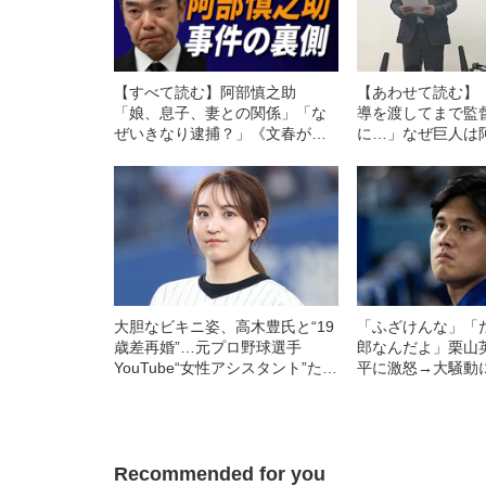
【すべて読む】阿部慎之助
【あわせて読む】
「娘、息子、妻との関係」「な
導を渡してまで監
ぜいきなり逮捕？」《文春が報
に…」なぜ巨人は
じた「巨人軍監督 逮捕事件の
（47）をスッパリ
裏側」》
前とは決定的に違う
大胆なビキニ姿、高木豊氏と“19
「ふざけんな」「
歳差再婚”…元プロ野球選手
郎なんだよ」栗山
YouTube“女性アシスタント”たち
平に激怒→大騒動
の人気とギャラ
オタニ”が監督から
れた“本当の理由”
Recommended for you