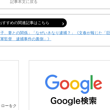
記事本文に戻る
おすすめの関連記事はこちら
息子、妻との関係」「なぜいきなり逮捕？」《文春が報じた「
人軍監督 逮捕事件の裏側」》
ォローをク