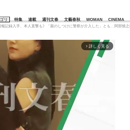
ゴリ
特集
連載
週刊文春
文藝春秋
WOMAN
CINEMA
《通報記録入手、本人直撃も》「親のしつけに警察が介入した」とも…阿部慎之
キーワード入力
ス
エンタメ
ライフ
ビジネス
詳しく見る
arrow_forward_ios
ーワードタグ一覧
山凌輝
#高市早苗
#後藤真希
#森岡毅
#城彰二
#内田有紀
観る将棋、読
#亀和田武
て明かした日本代表監督に...
「最悪の空気のまま解散」W