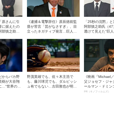
「原さんに引
《逮捕＆電撃辞任》原辰徳前監
「25秒の沈黙」
督に据えたの
督が苦言「芸がなさすぎ」、目
阿部慎之助氏（4
阿部慎之助
立ったネガティブ発言…巨人監
透けて見えた“巨人
切れた？ 3年
督・阿部慎之助“3年目の苦悩”
18歳長女への“意
“冷酷な事情”
捕翌日に監督を辞
だからバカ野
野茂英雄でも、佐々木主浩で
《映画『Michae
英樹が大谷翔
も、藤川球児でも、ダルビッシ
父ジョセフ・ジャ
に…“世界のオ
ュ有でもない…古田敦也が明か
ールマン・ドミン
厳しく𠮟責さ
す“歴代最高のピッチャー”とは
ルインタビュー“
PR（キノフィルムズ）
名優、複雑な父親
語る”《日本興収7