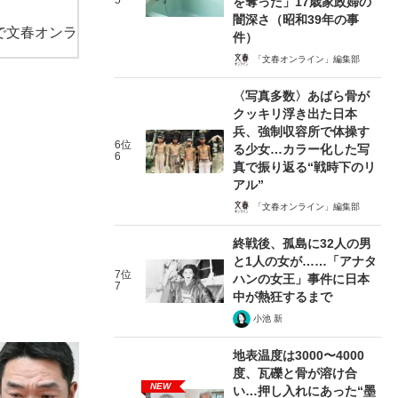
5
を奪った」17歳家政婦の
闇深さ（昭和39年の事
で文春オンラ
件）
「文春オンライン」編集部
〈写真多数〉あばら骨が
クッキリ浮き出た日本
兵、強制収容所で体操す
6位
る少女…カラー化した写
6
真で振り返る“戦時下のリ
アル”
「文春オンライン」編集部
終戦後、孤島に32人の男
と1人の女が……「アナタ
7位
ハンの女王」事件に日本
7
中が熱狂するまで
小池 新
地表温度は3000〜4000
度、瓦礫と骨が溶け合
NEW
い…押し入れにあった“墨