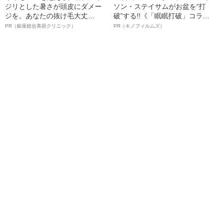
ジリとした暑さが頭皮にダメー
ソン・ステイサムがお盆を“打
ジを。あなたの抜け毛大丈
破”する!!《「眠眠打破」コラ
夫！？
ボ》
PR（銀座総合美容クリニック）
PR（キノフィルムズ）