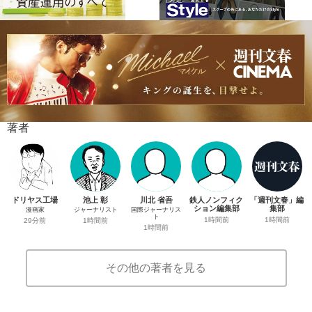
著者
ドリヤス工場
池上 彰
川北 省吾
鉄人ノンフィク
「週刊文春」編
ション編集部
集部
漫画家
ジャーナリスト
国際ジャーナリス
ト
1時間前
1時間前
29分前
1時間前
1時間前
その他の著者を見る