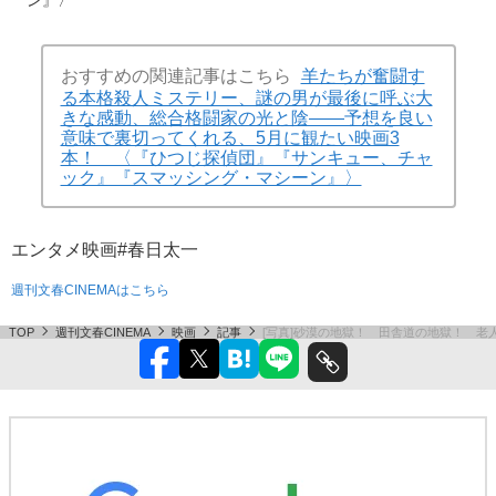
おすすめの関連記事はこちら
羊たちが奮闘す
る本格殺人ミステリー、謎の男が最後に呼ぶ大
きな感動、総合格闘家の光と陰——予想を良い
意味で裏切ってくれる、5月に観たい映画3
本！ 〈『ひつじ探偵団』『サンキュー、チャ
ック』『スマッシング・マシーン』〉
エンタメ
映画
#春日太一
週刊文春CINEMAはこちら
TOP
週刊文春CINEMA
映画
記事
[写真]砂漠の地獄！ 田舎道の地獄！ 