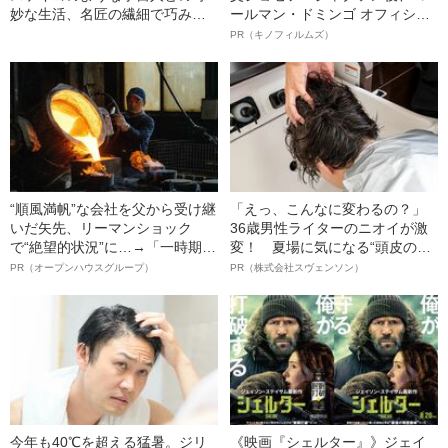
妙な生活、名匠の繊細で巧みな
ールマン・ドミンゴ オフィシャ
演出に感動ーー３月に観たい映
ルインタビュー“観客を魅了した
PR（キノフィルムズ）
画はこれだ！〈『ウィキッド 永
名優、複雑な父親像への想いを
遠の約束』『カミング・ホー
語る”《日本興収70億円突破》
ム』『そして彼女たちは』〉
“順風満帆”な会社を父から受け継
「えっ、こんなに変わるの？」
いだ矢先、リーマンショック
36歳男性ライターのニオイが激
で“絶望的状況”に…→「一時期は
変！ 夏場に気になる“頭皮のニ
納品3年待ち」のヒット商品を生
オイ”や“ベタつき”を解消す
PR（オープンハウスグループ）
PR（株式会社スヴェンソン）
んで危機を脱した四代目社長が
る、“ウィッグのスペシャリス
明かす、“逆転の戦術”
ト”が生み出した徹底ケアとは
今年も40℃を超える猛暑。ジリ
《映画『シェルター』》ジェイ