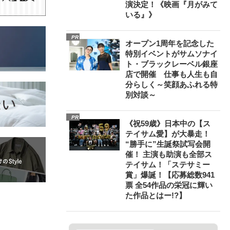
演決定！《映画『月がみて
いる』》
PR
オープン1周年を記念した
特別イベントがサムソナイ
ト・ブラックレーベル銀座
店で開催 仕事も人生も自
分らしく～笑顔あふれる特
別対談～
PR
《祝59歳》日本中の【ス
テイサム愛】が大暴走！
“勝手に”生誕祭試写会開
催！ 主演も助演も全部ス
テイサム！「ステサミー
賞」爆誕！【応募総数941
票 全54作品の栄冠に輝い
た作品とはー!?】