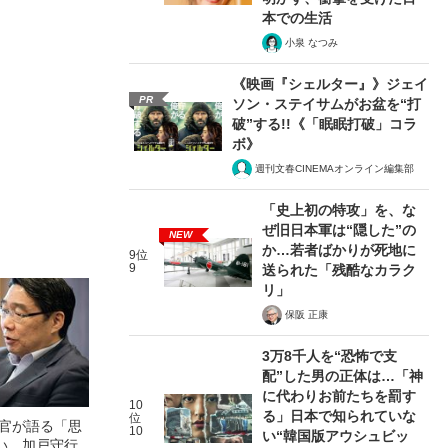
本での生活
小泉 なつみ
《映画『シェルター』》ジェイ
PR
ソン・ステイサムがお盆を“打
破”する!!《「眠眠打破」コラ
ボ》
週刊文春CINEMAオンライン編集部
「史上初の特攻」を、な
ぜ旧日本軍は“隠した”の
NEW
か…若者ばかりが死地に
9位
9
送られた「残酷なカラク
リ」
保阪 正康
3万8千人を“恐怖で支
配”した男の正体は…「神
に代わりお前たちを罰す
10
る」日本で知られていな
位
次官が語る「思
10
い“韓国版アウシュビッ
い、加戸守行