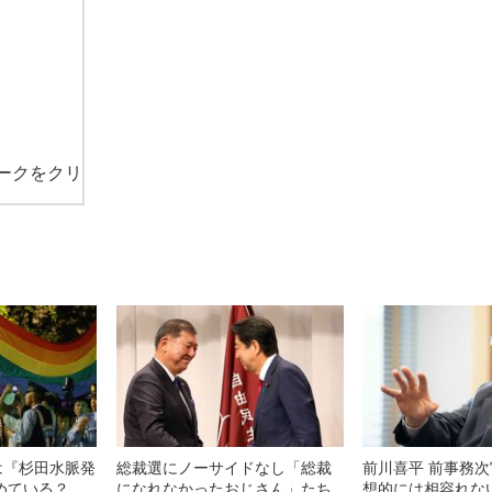
ークをクリ
は『杉田水脈発
総裁選にノーサイドなし「総裁
前川喜平 前事務
めている？
になれなかったおじさん」たち
想的には相容れな