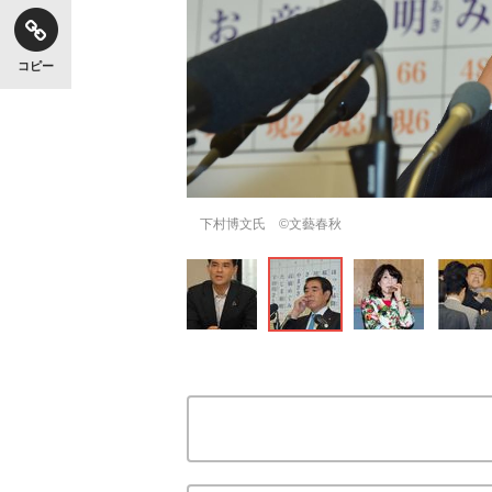
コピー
下村博文氏 ©文藝春秋