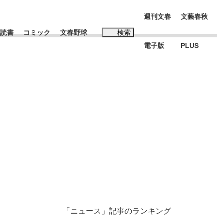
週刊文春
文藝春秋
読書
コミック
文春野球
検索
電子版
PLUS
インタビュー
読書
#松田聖子
本田圭佑が初めて明かした日本代表監督に...
K-POPアイドルたち
「ニュース」記事のランキング