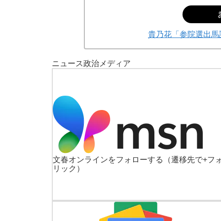
貴乃花「参院選出馬
ニュース
政治
メディア
文春オンラインをフォローする
（遷移先で+フ
リック）