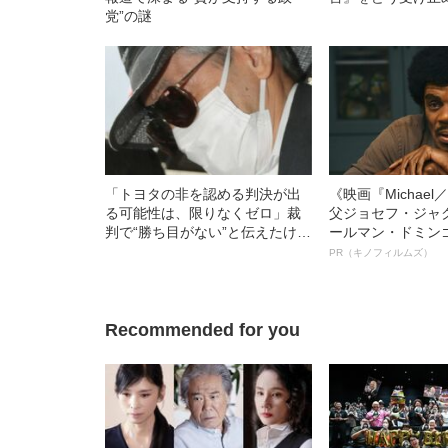
党”の謎
「トヨタの非を認める判決が出
《映画『Michae
る可能性は、限りなくゼロ」裁
父ジョセフ・ジャ
判で“勝ち目がない”と伝えたけれ
ールマン・ドミン
ど…《池袋暴走事故》父・飯塚
ルインタビュー“
PR（キノフィルムズ）
幸三を説得できなかった「長男
名優、複雑な父親
の葛藤」
語る”《日本興収7
Recommended for you