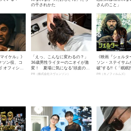
の干されかた
さんのこと」
l／マイケル』》
「えっ、こんなに変わるの？」
《映画『シェルタ
クソン役、コ
36歳男性ライターのニオイが激
ソン・ステイサム
ゴ オフィシャ
変！ 夏場に気になる“頭皮のニ
破”する!!《「眠
観客を魅了した
オイ”や“ベタつき”を解消す
ボ》
PR（株式会社スヴェンソン）
PR（キノフィルムズ）
像への想いを
る、“ウィッグのスペシャリス
0億円突破》
ト”が生み出した徹底ケアとは