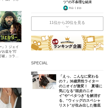
ツ”の不条理な結末
大山 くまお
11位から20位を見る
ー』》ジェイ
がお盆を“打
眠打破」コラ
SPECIAL
PR
「えっ、こんなに変わる
の？」36歳男性ライター
のニオイが激変！ 夏場に
気になる“頭皮のニオ
イ”や“ベタつき”を解消す
る、“ウィッグのスペシャ
リスト”が生み出した徹底