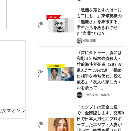
「敵機を落とすのは一に
も二にも…」東條英機の
NEW
「無能さ」を象徴する、
6位
6
学生たちをあきれさせ
た“言葉”とは？
保阪 正康
《首にタトゥー、腕には
和彫り》栃木強盗殺人・
竹前海斗容疑者（28）が
SCOOP!
進んだ“ワルの道”「揉め
7位
7
た相手を待ち伏せ、殴る
蹴る」「友人の家にカエ
ルを放って…」
「週刊文春」編集部
「エジプトは完全に逆
で文春オンラ
で、全部隠します」交際0
日で日本人男性にプロポ
8位
ーズしたエジプト人妻が
8
明かす、衝撃を受けた日