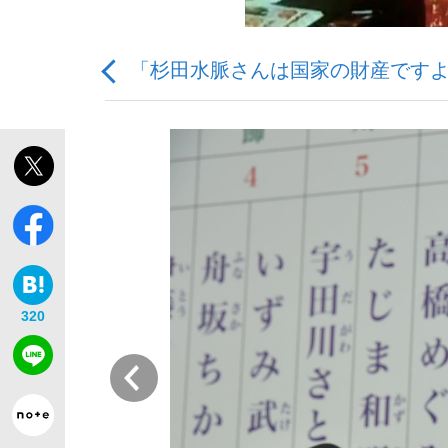
「杉田水脈さんは国家の財産ですよ
「最悪の空気のまま解散」WBC日本代表“敗戦
私のあのとき、私のいま
320
前
「クマが悪者扱いされているのが悲しい」『北
キングの誕生を、目撃せよ。