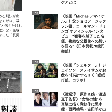
ケアとは
PR
める判決が出
《映画『Michael／マイケ
なくゼロ」裁
ル』》父ジョセフ・ジャク
”と伝えたけれ
ソン役、コールマン・ドミ
故》父・飯塚
ンゴ オフィシャルインタ
かった「長男
ビュー“観客を魅了した名
優、複雑な父親像への想い
を語る”《日本興収70億円
突破》
PR
《映画『シェルター』》ジ
ェイソン・ステイサムがお
盆を“打破”する!!《「眠眠
打破」コラボ》
PR
《渡辺淳一原作＆娘・渡邉
直子監督》“女性の性”を
真摯に描く意欲作に黒木
瞳・西岡德馬・吉田羊が出