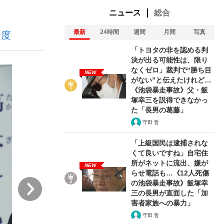
ニュース
総合
最新
24時間
週間
月間
写真
一度
む将棋
「トヨタの非を認める判
決が出る可能性は、限り
なくゼロ」裁判で“勝ち目
NEW
がない”と伝えたけれど…
った」侍ジャパン選手が証言した“NPB聞...
《池袋暴走事故》父・飯
塚幸三を説得できなかっ
た「長男の葛藤」
守田 哲
「上級国民は逮捕されな
くて良いですね」自宅住
所がネットに流出、嫌が
NEW
らせ電話も…《12人死傷
次
の池袋暴走事故》飯塚幸
三の長男が直面した「加
害者家族への暴力」
守田 哲