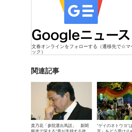
文春オンラインをフォローする
（遷移先で☆マ
ック）
関連記事
貴乃花「参院選出馬説」 新聞
“ゲイのネトウヨ”
報道で深まる“貴が支持する政
言』をどう受け止