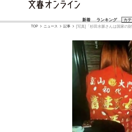
新着
ランキング
カテ
TOP
ニュース
記事
[写真]「杉田水脈さんは国家の財
スクープ
ニュー
おすすめのキ
#藤田晋
#三
#玉木雄一郎
《BTS厳戒トーキョー滞在記》RM→渋谷で飲
終戦から81年