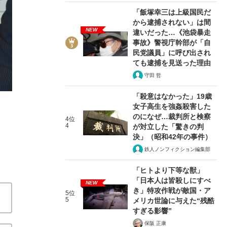
「飯塚幸三は上級国民だ
から逮捕されない」は間
NEW
違いだった…《池袋暴走
事故》警視庁幹部が「自
民党議員」に呼び出され
3/8
ても逮捕を見送った理由
守田 哲
「殺意はなかった」19歳
女子高生を強姦殺害した
のになぜ…裁判所と検察
4位
4
が対立した「驚きの判
決」（昭和42年の事件）
鉄人ノンフィクション編集部
「ヒトより下等な獣」
「日本人は皆殺しにすべ
NEW
き」特攻作戦が敵国・ア
5位
5
メリカ世論に与えた“残酷
すぎる影響”
保阪 正康