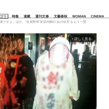
ゴリ
特集
連載
週刊文春
文藝春秋
WOMAN
CINEMA
産ですよ」ほか、“全員野球”安倍内閣の“あの珍言”をもう一度
キーワード入力
ス
エンタメ
ライフ
ビジネス
詳しく見る
arrow_forward_ios
ーワードタグ一覧
山凌輝
#高市早苗
#後藤真希
#森岡毅
#城彰二
#内田有紀
#亀和田武
み会、JIN→伊豆の...
「90%は失敗する。でも…」
日本生まれの