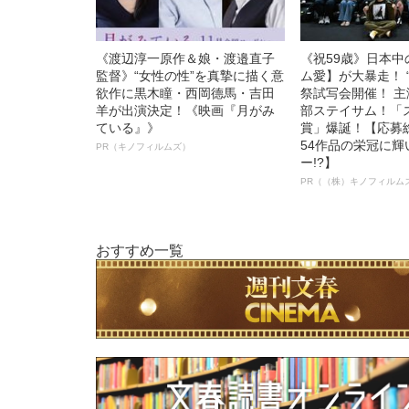
《渡辺淳一原作＆娘・渡邉直子
《祝59歳》日本
監督》“女性の性”を真摯に描く意
ム愛】が大暴走！ 
欲作に黒木瞳・西岡德馬・吉田
祭試写会開催！ 
羊が出演決定！《映画『月がみ
部ステイサム！「
ている』》
賞」爆誕！【応募総
54作品の栄冠に
PR（キノフィルムズ）
ー!?】
PR（（株）キノフィルム
おすすめ一覧