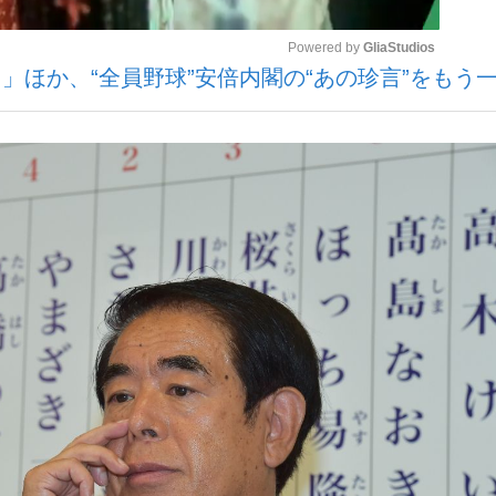
Powered by 
GliaStudios
」ほか、“全員野球”安倍内閣の“あの珍言”をもう
観る将棋、読
Mute
”の真実 選手が明かす...
「敗因分析は一切聞かれなか
の国から』倉本聰氏（91...