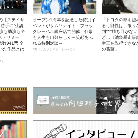
中の【ステイサ
オープン1周年を記念した特別イ
「トヨタの非を認
“勝手に”生誕
ベントがサムソナイト・ブラッ
る可能性は、限り
主演も助演も全
クレーベル銀座店で開催 仕事
判で“勝ち目がない
ステサミー
も人生も自分らしく～笑顔あふ
ど…《池袋暴走事
数941票 全
れる特別対談～
幸三を説得できな
輝いた作品とは
の葛藤」
PR（サムソナイト・ジャパン）
ズ）