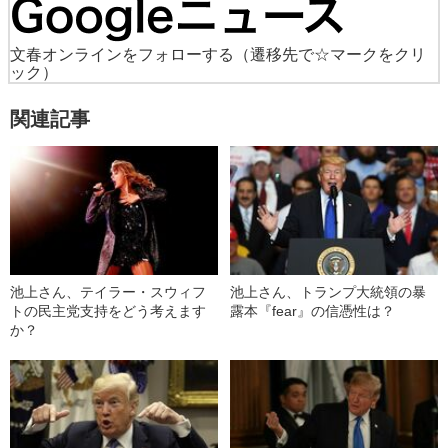
文春オンラインをフォローする
（遷移先で☆マークをクリ
ック）
関連記事
池上さん、テイラー・スウィフ
池上さん、トランプ大統領の暴
トの民主党支持をどう考えます
露本『fear』の信憑性は？
か？