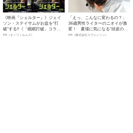
《映画『シェルター』》ジェイ
「えっ、こんなに変わるの？」
ソン・ステイサムがお盆を“打
36歳男性ライターのニオイが激
破”する!!《「眠眠打破」コラ
変！ 夏場に気になる“頭皮のニ
ボ》
オイ”や“ベタつき”を解消す
PR（キノフィルムズ）
PR（株式会社スヴェンソン）
る、“ウィッグのスペシャリス
ト”が生み出した徹底ケアとは