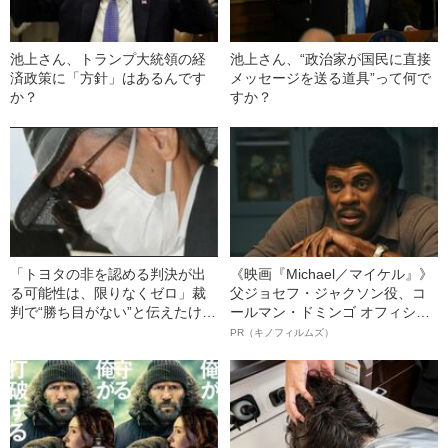
池上さん、トランプ大統領の経
池上さん、“政治家が国民に直接
済政策に「方針」はあるんです
メッセージを送る道具”って何で
か？
すか？
「トヨタの非を認める判決が出
《映画『Michael／マイケル』》
る可能性は、限りなくゼロ」裁
父ジョセフ・ジャクソン役、コ
判で“勝ち目がない”と伝えたけれ
ールマン・ドミンゴ オフィシャ
ど…《池袋暴走事故》父・飯塚
ルインタビュー“観客を魅了した
PR（キノフィルムズ）
幸三を説得できなかった「長男
名優、複雑な父親像への想いを
の葛藤」
語る”《日本興収70億円突破》