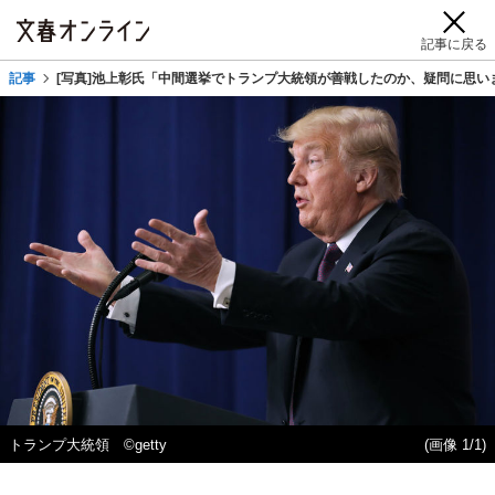
記事に戻る
記事
[写真]池上彰氏「中間選挙でトランプ大統領が善戦したのか、疑問に思い
トランプ大統領 ©getty
(画像 1/1)