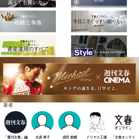
著者
「週刊文春」編
水原 希子
成田 悠輔
ドリヤス工場
「文春オンライ