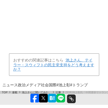
おすすめの関連記事はこちら
池上さん、テイ
ラー・スウィフトの民主党支持をどう考えます
か？
ニュース
政治
メディア
社会
国際
#池上彰
#トランプ
TOP
連載
池上さんに聞いてみた。
記事
[写真]池上彰氏「中間選挙でトラ