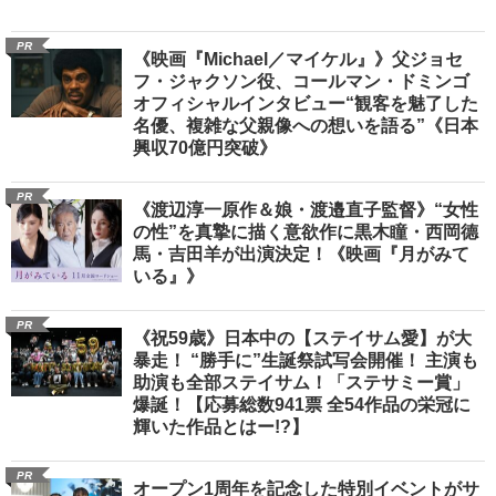
PR
《映画『Michael／マイケル』》父ジョセ
フ・ジャクソン役、コールマン・ドミンゴ
オフィシャルインタビュー“観客を魅了した
名優、複雑な父親像への想いを語る”《日本
興収70億円突破》
PR
《渡辺淳一原作＆娘・渡邉直子監督》“女性
の性”を真摯に描く意欲作に黒木瞳・西岡德
馬・吉田羊が出演決定！《映画『月がみて
いる』》
PR
《祝59歳》日本中の【ステイサム愛】が大
暴走！ “勝手に”生誕祭試写会開催！ 主演も
助演も全部ステイサム！「ステサミー賞」
爆誕！【応募総数941票 全54作品の栄冠に
輝いた作品とはー!?】
PR
オープン1周年を記念した特別イベントがサ