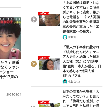
「上級国民は逮捕されな
くて良いですね」自宅住
所がネットに流出、嫌が
NEW
らせ電話も…《12人死傷
む将棋
の池袋暴走事故》飯塚幸
三の長男が直面した「加
害者家族への暴力」
守田 哲
った」侍ジャパン選手が証言した“NPB聞...
「黒人の下半身に惹かれ
て結婚したんだろ」ケニ
ア人男性と結婚した日本
NEW
人女性（31）に“誹謗中
った？」歌番
傷”殺到…本人が語る、日
てなくファン
本で感じる“外国人差
ーショー
別”のリアル
日子17歳の
小泉 なつみ
日本の若者から突然「大
2024/08/24
麻売ってない？」と言わ
れ…「侮辱だし差別」ケ
NEW
ニア人男性と結婚した日