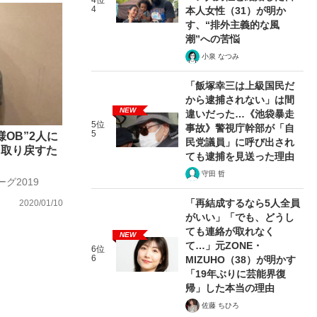
4位
4
本人女性（31）が明か
す、“排外主義的な風
潮”への苦悩
小泉 なつみ
「飯塚幸三は上級国民だ
から逮捕されない」は間
NEW
違いだった…《池袋暴走
5位
事故》警視庁幹部が「自
5
OB”2人に
民党議員」に呼び出され
を取り戻すた
ても逮捕を見送った理由
守田 哲
グ2019
「再結成するなら5人全員
2020/01/10
がいい」「でも、どうし
ても連絡が取れなく
NEW
て…」元ZONE・
6位
6
MIZUHO（38）が明かす
「19年ぶりに芸能界復
帰」した本当の理由
佐藤 ちひろ