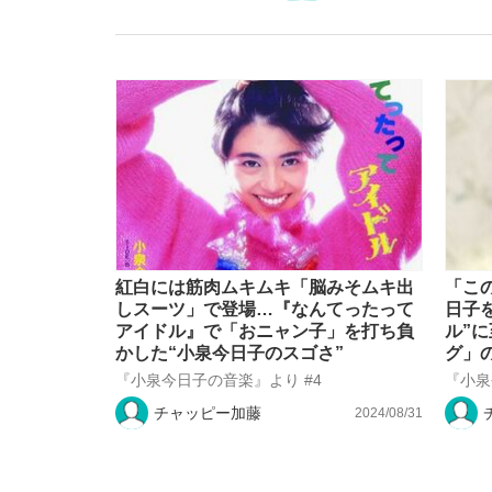
「最悪の空気のまま解散」WBC日本代表“敗戦
私のあのとき、私のいま
紅白には筋肉ムキムキ「脳みそムキ出
「こ
しスーツ」で登場…『なんてったって
日子
アイドル』で「おニャン子」を打ち負
ル”
かした“小泉今日子のスゴさ”
グ」
『小泉今日子の音楽』より #4
『小泉
チャッピー加藤
2024/08/31
「クマが悪者扱いされているのが悲しい」『北
キングの誕生を、目撃せよ。