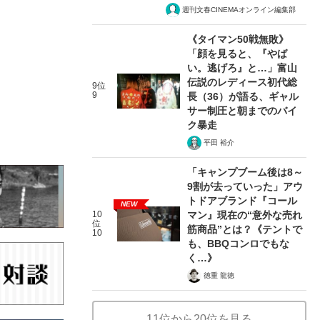
週刊文春CINEMAオンライン編集部
《タイマン50戦無敗》
「顔を見ると、『やば
い。逃げろ』と…」富山
伝説のレディース初代総
9位
9
長（36）が語る、ギャル
サー制圧と朝までのバイ
ク暴走
平田 裕介
「キャンプブーム後は8～
9割が去っていった」アウ
トドアブランド『コール
NEW
10
マン』現在の“意外な売れ
位
筋商品”とは？《テントで
10
も、BBQコンロでもな
く…》
徳重 龍徳
11位から20位を見る