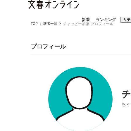
新着
ランキング
カテ
TOP
著者一覧
チャッピー加藤 プロフィール
スクープ
ニュー
プロフィール
おすすめのキ
#藤田晋
#三
#玉木雄一郎
チ
ちゃ
《BTS厳戒トーキョー滞在記》RM→渋谷で飲
終戦から81年