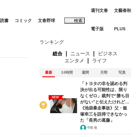
週刊文春
文藝春秋
読書
コミック
文春野球
検索
電子版
PLUS
インタビュー
読書
ランキング
総合
ニュース
ビジネス
エンタメ
ライフ
最新
24時間
週間
月間
写真
#松田聖子
「トヨタの非を認める判
決が出る可能性は、限り
なくゼロ」裁判で“勝ち目
NEW
がない”と伝えたけれど…
《池袋暴走事故》父・飯
塚幸三を説得できなかっ
本田圭佑が初めて明かした日本代表監督に...
K-POPアイドルたち
た「長男の葛藤」
守田 哲