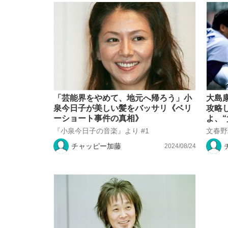
「芸能界をやめて、地元へ帰ろう」小
大島
泉今日子が美しい髪をバッサリ《ベリ
攻略
ーショート事件の真相》
よ、
『小泉今日子の音楽』より #1
文春野
チャッピー加藤
2024/08/24