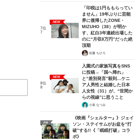
「印税は1円ももらってい
ません」19年ぶりに芸能
界に復帰したZONE・
NEW
MIZUHO（38）が明か
7位
7
す、紅白3年連続出場した
のに“月収8万円”だった絶
頂期
佐藤 ちひろ
入園式の家族写真をSNS
に投稿→「国へ帰れ」
NEW
と“差別発言”殺到…ケニ
8位
ア人男性と結婚した日本
8
人女性（31）が、“世間か
らの視線”に思うこと
小泉 なつみ
《映画『シェルター』》ジェイ
PR
ソン・ステイサムがお盆を“打
破”する!!《「眠眠打破」コラ
ボ》