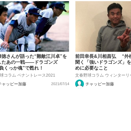
もっと見る
もっと見る
康徳さんが語った“難敵江川卓”を
前田幸長&川相昌弘 “外様
したあの一戦――ドラゴンズ
聞く「強いドラゴンズ」
“負くっか魂”で甦れ！
めに必要なこと
球コラム ペナントレース2021
文春野球コラム ウィンターリー
チャッピー加藤
チャッピー加藤
2021/07/14