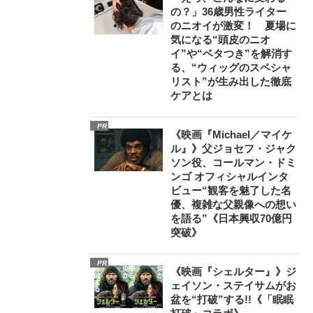
の？」36歳男性ライター
のニオイが激変！ 夏場に
気になる“頭皮のニオ
イ”や“ベタつき”を解消す
る、“ウィッグのスペシャ
リスト”が生み出した徹底
ケアとは
PR
《映画『Michael／マイケ
ル』》父ジョセフ・ジャク
ソン役、コールマン・ドミ
ンゴ オフィシャルインタ
ビュー“観客を魅了した名
優、複雑な父親像への想い
を語る”《日本興収70億円
突破》
PR
《映画『シェルター』》ジ
ェイソン・ステイサムがお
盆を“打破”する!!《「眠眠