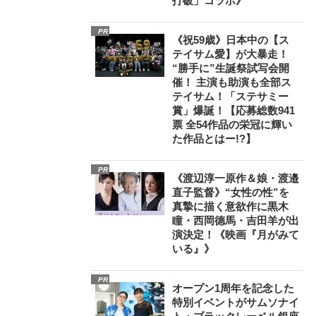
打破」コラボ》
PR
《祝59歳》日本中の【ス
テイサム愛】が大暴走！
“勝手に”生誕祭試写会開
催！ 主演も助演も全部ス
テイサム！「ステサミー
賞」爆誕！【応募総数941
票 全54作品の栄冠に輝い
た作品とはー!?】
PR
《渡辺淳一原作＆娘・渡邉
直子監督》“女性の性”を
真摯に描く意欲作に黒木
瞳・西岡德馬・吉田羊が出
演決定！《映画『月がみて
いる』》
PR
オープン1周年を記念した
特別イベントがサムソナイ