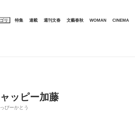
ゴリ
特集
連載
週刊文春
文藝春秋
WOMAN
CINEMA
キーワード入力
ス
エンタメ
ライフ
ビジネス
ーワードタグ一覧
山凌輝
#高市早苗
#後藤真希
#森岡毅
#城彰二
#内田有紀
#亀和田武
ャッピー加藤
っぴーかとう
み会、JIN→伊豆の...
「90%は失敗する。でも…」
日本生まれの