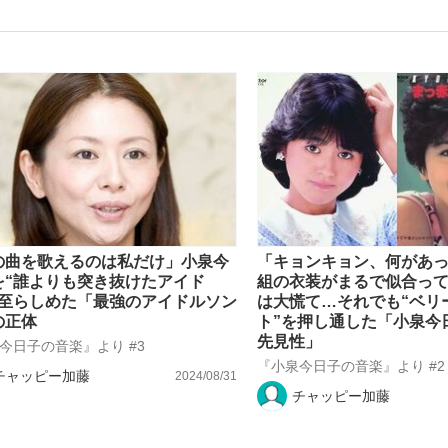
観る将棋、読
”の真実 選手が明かす...
「敗因分析は一切聞かれなか
の曲を歌えるのは私だけ」小泉今
「キョンキョン、何があ
を“誰よりも突き抜けたアイド
組の衣装がまるで似合っ
に至らしめた「最強のアイドルソン
は大慌て…それでも“ベリ
の正体
ト”を押し通した「小泉今
先見性」
今日子の音楽』より #3
『小泉今日子の音楽』より #2
チャッピー加藤
2024/08/31
チャッピー加藤
の国から』倉本聰氏（91...