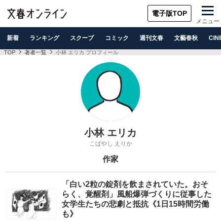
電子版TOP
メニュー
新着
ランキング
スクープ
コミック
週刊文春
文藝春秋
CIN
TOP
著者一覧
小林 エリカ プロフィール
小林 エリカ
こばやし えりか
作家
「白い2粒の錠剤を飲まされていた。おそ
らく、覚醒剤」風船爆弾づくりに従事した
女学生たちの悲劇と抵抗《1日15時間労働
も》