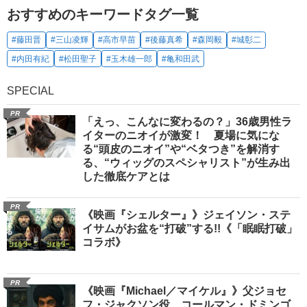
おすすめのキーワードタグ一覧
#藤田晋
#三山凌輝
#高市早苗
#後藤真希
#森岡毅
#城彰二
#内田有紀
#松田聖子
#玉木雄一郎
#亀和田武
SPECIAL
PR
「えっ、こんなに変わるの？」36歳男性ラ
イターのニオイが激変！ 夏場に気にな
る“頭皮のニオイ”や“ベタつき”を解消す
る、“ウィッグのスペシャリスト”が生み出
した徹底ケアとは
PR
《映画『シェルター』》ジェイソン・ステ
イサムがお盆を“打破”する!!《「眠眠打破」
コラボ》
PR
《映画『Michael／マイケル』》父ジョセ
フ・ジャクソン役、コールマン・ドミンゴ