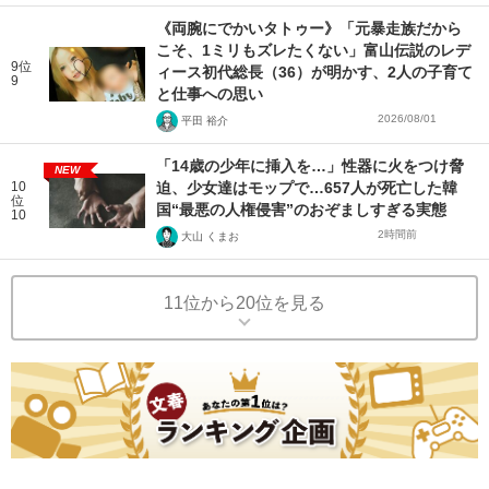
《両腕にでかいタトゥー》「元暴走族だから
こそ、1ミリもズレたくない」富山伝説のレデ
9位
ィース初代総長（36）が明かす、2人の子育て
9
と仕事への思い
2026/08/01
平田 裕介
「14歳の少年に挿入を…」性器に火をつけ脅
NEW
10
迫、少女達はモップで…657人が死亡した韓
位
国“最悪の人権侵害”のおぞましすぎる実態
10
2時間前
大山 くまお
11位から20位を見る