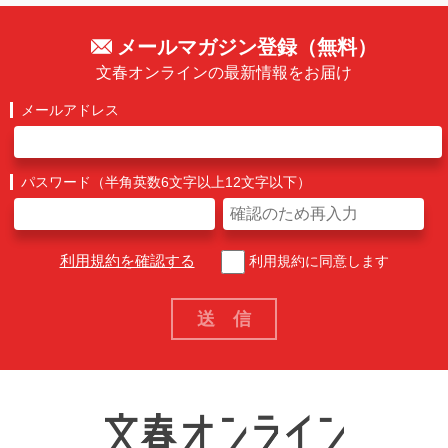
メールマガジン登録（無料）
文春オンラインの最新情報をお届け
メールアドレス
パスワード（半角英数6文字以上12文字以下）
利用規約を確認する
利用規約に同意します