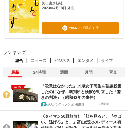
河出書房新社
2023年4月18日 発売
Amazonで購入する
ランキング
総合
ニュース
ビジネス
エンタメ
ライフ
最新
24時間
週間
月間
写真
「殺意はなかった」19歳女子高生を強姦殺害
NEW
したのになぜ…裁判所と検察が対立した「驚
きの判決」（昭和42年の事件）
9時間前
鉄人ノンフィクション編集部
《タイマン50戦無敗》「顔を見ると、『やば
い。逃げろ』と…」富山伝説のレディース初
代総長（36）が語る、ギャルサー制圧と朝ま