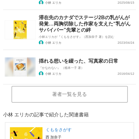
小林 エリカ
2025/08/15
滞在先のカナダでステージ2Bの乳がんが
発覚…両胸切除した作家を支えた“乳がん
サバイバー”先輩との絆
小林エリカが『くもをさがす』（西加奈子 著）を読む
小林 エリカ
2023/04/24
揺れる想いを綴った、写真家の日常
『かなわない』 （植本一子 著）
小林 エリカ
2016/04/12
著者一覧を見る
小林 エリカの記事で紹介した関連書籍
くもをさがす
西 加奈子