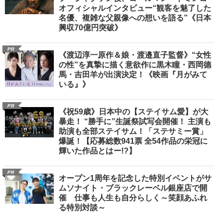
オフィシャルインタビュー“観客を魅了した
名優、複雑な父親像への想いを語る”《日本
興収70億円突破》
PR
《渡辺淳一原作＆娘・渡邉直子監督》“女性
の性”を真摯に描く意欲作に黒木瞳・西岡德
馬・吉田羊が出演決定！《映画『月がみて
いる』》
PR
《祝59歳》日本中の【ステイサム愛】が大
暴走！ “勝手に”生誕祭試写会開催！ 主演も
助演も全部ステイサム！「ステサミー賞」
爆誕！【応募総数941票 全54作品の栄冠に
輝いた作品とはー!?】
PR
オープン1周年を記念した特別イベントがサ
ムソナイト・ブラックレーベル銀座店で開
催 仕事も人生も自分らしく～笑顔あふれ
る特別対談～