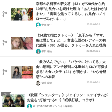
京都の名料亭の若女将（43）が“20代から約
10年”お見合いを続けた理由「あんたはわがま
6位
まや」「両親も焦ってくるし、お見合いノイ
6
ローゼみたいに…」
2026/08/02
中岡 愛子
《14歳で指にタトゥー》「息子から『ママ、
腕は隠して』と…」富山伝説のレディース初
7位
7
代総長（36）が語る、タトゥーを入れた後悔
2026/08/01
平田 裕介
「飲み込んでない」「バケツに吐いてる」大
食い動画にアンチ殺到…体重46キロの“可愛す
8位
ぎる”大食い女子（24）が明かす、“やらせ疑
8
惑”への本音
2026/08/01
徳重 龍徳
PR
《映画『シェルター』》ジェイソン・ステイサムが
お盆を“打破”する!!《「眠眠打破」コラボ》
週刊文春CINEMAオンライン編集部