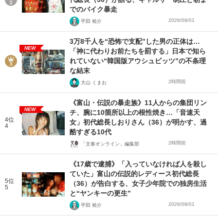
でのバイク暴走
2026/08/01
平田 裕介
3万8千人を“恐怖で支配”した男の正体は…
NEW
「神に代わりお前たちを罰する」日本で知ら
れていない“韓国版アウシュビッツ”の不条理
な結末
2時間前
大山 くまお
《富山・伝説の暴走族》11人からの集団リン
NEW
チ、腕に10箇所以上の根性焼き…「音速天
4位
女」初代総長しおりさん（36）が明かす、過
4
酷すぎる10代
2時間前
「文春オンライン」編集部
《17歳で逮捕》「入っていなければ人を殺し
ていた」富山の伝説的レディース初代総長
5位
（36）が告白する、女子少年院での独房生活
5
と“ヤンキーの更生”
2026/08/01
平田 裕介