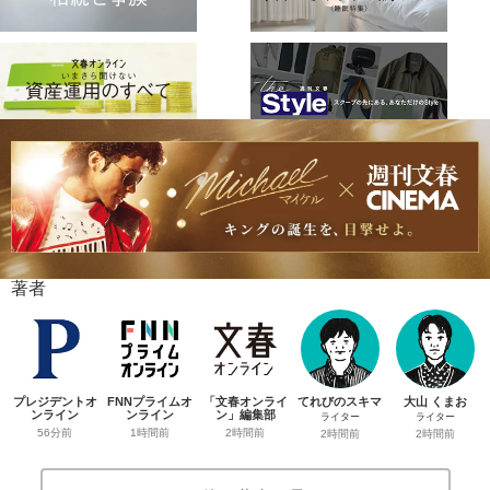
著者
プレジデントオ
FNNプライムオ
「文春オンライ
てれびのスキマ
大山 くまお
ンライン
ンライン
ン」編集部
ライター
ライター
56分前
1時間前
2時間前
2時間前
2時間前