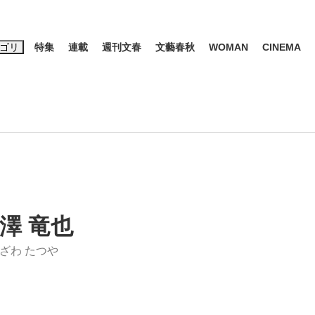
ゴリ
特集
連載
週刊文春
文藝春秋
WOMAN
CINEMA
キーワード入力
ス
エンタメ
ライフ
ビジネス
ーワードタグ一覧
山凌輝
#高市早苗
#後藤真希
#森岡毅
#城彰二
#内田有紀
観る将棋、読
#亀和田武
澤 竜也
ざわ たつや
て明かした日本代表監督に...
「最悪の空気のまま解散」W