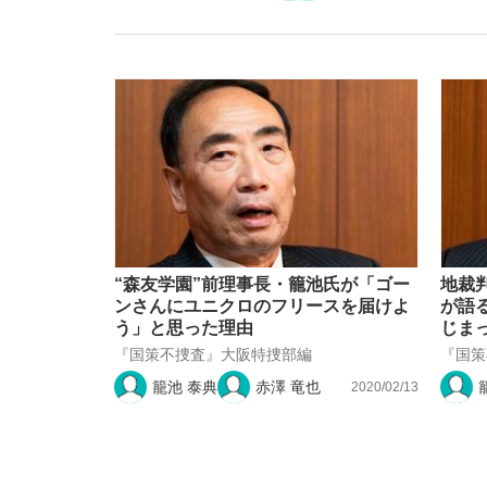
「敗因分析は一切聞かれなかった」侍ジャパン選
キングの誕生を、目撃せよ。
“森友学園”前理事長・籠池氏が「ゴー
地裁
ンさんにユニクロのフリースを届けよ
が語
う」と思った理由
じま
『国策不捜査』大阪特捜部編
『国策
the Style
籠池 泰典
赤澤 竜也
2020/02/13
「目標達成できなかったからと言って…」サッ