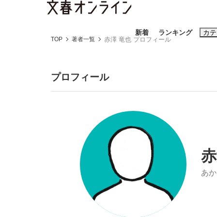
新着
ランキング
カテ
TOP
著者一覧
赤澤 竜也 プロフィール
スクープ
ニュー
プロフィール
おすすめのキ
#藤田晋
#三
#玉木雄一郎
赤
あか
「90%は失敗する。でも…」本田圭佑が初め
終戦から81年