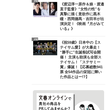
PR
《渡辺淳一原作＆娘・渡邉
直子監督》“女性の性”を
真摯に描く意欲作に黒木
瞳・西岡德馬・吉田羊が出
演決定！《映画『月がみて
いる』》
PR
《祝59歳》日本中の【ス
テイサム愛】が大暴走！
“勝手に”生誕祭試写会開
催！ 主演も助演も全部ス
テイサム！「ステサミー
賞」爆誕！【応募総数941
票 全54作品の栄冠に輝い
た作品とはー!?】