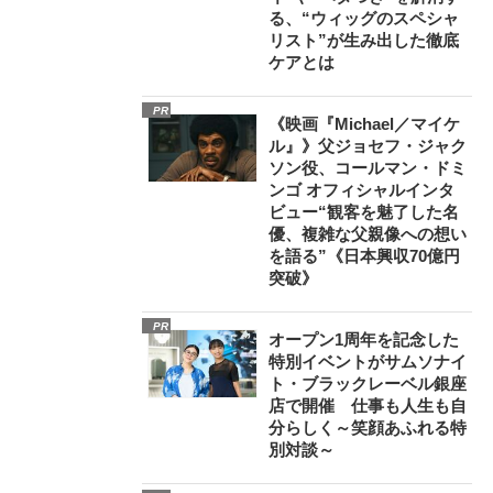
る、“ウィッグのスペシャ
リスト”が生み出した徹底
ケアとは
PR
《映画『Michael／マイケ
ル』》父ジョセフ・ジャク
ソン役、コールマン・ドミ
ンゴ オフィシャルインタ
ビュー“観客を魅了した名
優、複雑な父親像への想い
を語る”《日本興収70億円
突破》
PR
オープン1周年を記念した
特別イベントがサムソナイ
ト・ブラックレーベル銀座
店で開催 仕事も人生も自
分らしく～笑顔あふれる特
別対談～