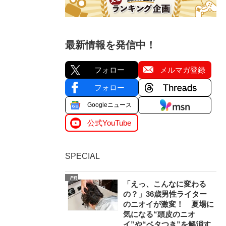
最新情報を発信中！
フォロー
メルマガ登録
フォロー
Googleニュース
公式YouTube
SPECIAL
PR
「えっ、こんなに変わる
の？」36歳男性ライター
のニオイが激変！ 夏場に
気になる“頭皮のニオ
イ”や“ベタつき”を解消す