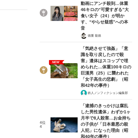
動画にアンチ殺到…体重
46キロの“可愛すぎる”大
食い女子（24）が明か
す、“やらせ疑惑”への本
ない資産運用のすべて
音
徳重 龍徳
「気絶させて強姦」「意
識を取り戻したので殺
が悲しい」『北の国から』倉本聰氏（91...
害」遺体はスコップで埋
NEW
められた…体重100キロの
巨漢男（25）に襲われた
「女子高生の悲劇」（昭
和42年の事件）
鉄人ノンフィクション編集部
「逮捕のきっかけは腐乱
した男性遺体」わずか1ヶ
月半で8人殺害…お金持ち
4位
の子供が「日本最悪の殺
4
人犯」になった理由（昭
和40年の事件）