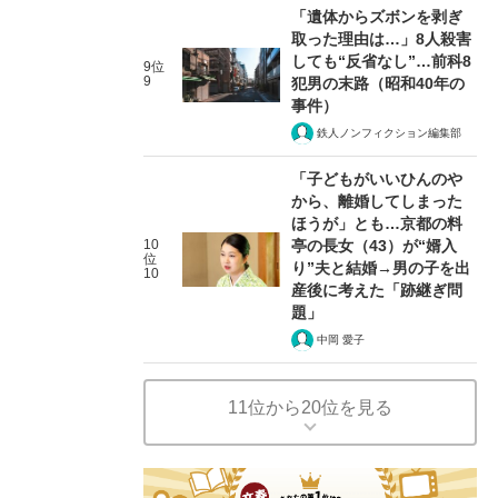
「遺体からズボンを剥ぎ
取った理由は…」8人殺害
しても“反省なし”…前科8
9位
9
犯男の末路（昭和40年の
事件）
鉄人ノンフィクション編集部
「子どもがいいひんのや
から、離婚してしまった
ほうが」とも…京都の料
10
亭の長女（43）が“婿入
位
り”夫と結婚→男の子を出
10
産後に考えた「跡継ぎ問
題」
中岡 愛子
11位から20位を見る