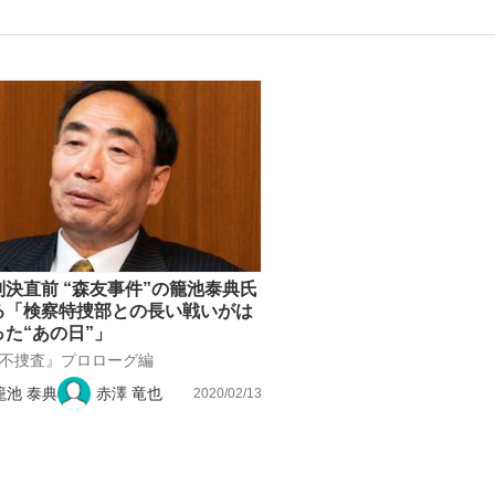
いまさら聞け
手が証言した“NPB聞...
「クマが悪者扱いされているの
判決直前 “森友事件”の籠池泰典氏
る「検察特捜部との長い戦いがは
った“あの日”」
不捜査』プロローグ編
籠池 泰典
赤澤 竜也
2020/02/13
もっと見る
カー日本代表・森保一監督...