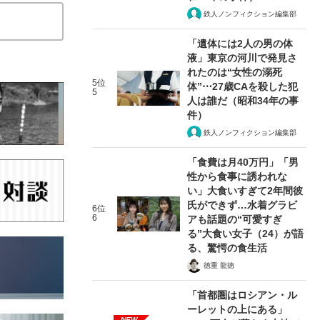
鉄人ノンフィクション編集部
「遺体には2人の男の体
液」東京の河川で発見さ
れたのは“女性の溺死
5位
体”⋯27歳CAを殺した犯
5
人は誰だ（昭和34年の事
件）
鉄人ノンフィクション編集部
「食費は月40万円」「男
性から食事に誘われな
い」大食いすぎて2年間彼
氏ができず…水着グラビ
6位
6
アも話題の“可愛すぎ
る”大食い女子（24）が語
る、驚愕の食生活
徳重 龍徳
「首都圏はロシアン・ル
ーレットの上にある」
NEW