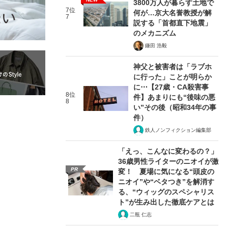
3800万人が暮らす土地で
7位
何が…京大名誉教授が解
7
説する「首都直下地震」
のメカニズム
鎌田 浩毅
神父と被害者は「ラブホ
に行った」ことが明らか
に⋯【27歳・CA殺害事
8位
件】あまりにも“後味の悪
8
い”その後（昭和34年の事
件）
鉄人ノンフィクション編集部
「えっ、こんなに変わるの？」
36歳男性ライターのニオイが激
PR
変！ 夏場に気になる“頭皮の
ニオイ”や“ベタつき”を解消す
る、“ウィッグのスペシャリス
ト”が生み出した徹底ケアとは
二瓶 仁志