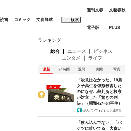
週刊文春
文藝春秋
読書
コミック
文春野球
検索
電子版
PLUS
インタビュー
読書
ランキング
総合
ニュース
ビジネス
エンタメ
ライフ
最新
24時間
週間
月間
写真
#松田聖子
「殺意はなかった」19歳
む将棋
女子高生を強姦殺害した
NEW
のになぜ…裁判所と検察
が対立した「驚きの判
決」（昭和42年の事件）
鉄人ノンフィクション編集部
BC日本代表“敗戦”の真実 選手が明かす...
「飲み込んでない」「バ
ケツに吐いてる」大食い