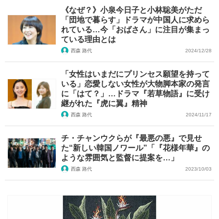
《なぜ？》小泉今日子と小林聡美がただ
「団地で暮らす」ドラマが中国人に求めら
れている…今「おばさん」に注目が集まっ
ている理由とは
西森 路代
2024/12/28
「女性はいまだにプリンセス願望を持って
いる」恋愛しない女性が大物脚本家の発言
に「はて？」…ドラマ『若草物語』に受け
継がれた『虎に翼』精神
西森 路代
2024/11/17
チ・チャンウクらが『最悪の悪』で見せ
た“新しい韓国ノワール”「『花様年華』の
ような雰囲気と監督に提案を…」
西森 路代
2023/10/03