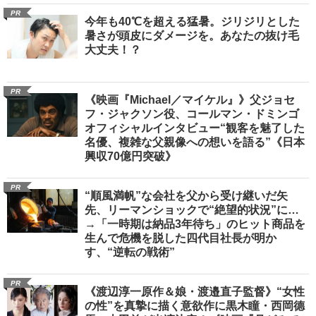
PR
今年も40℃を超える猛暑。ジリジリとした
暑さが頭皮にダメージを。あなたの抜け毛
大丈夫！？
PR
《映画『Michael／マイケル』》父ジョセ
フ・ジャクソン役、コールマン・ドミンゴ
オフィシャルインタビュー“観客を魅了した
名優、複雑な父親像への想いを語る”《日本
興収70億円突破》
PR
“順風満帆”な会社を父から受け継いだ矢
先、リーマンショックで“絶望的状況”に…
→「一時期は納品3年待ち」のヒット商品を
生んで危機を脱した四代目社長が明か
す、“逆転の戦術”
PR
《渡辺淳一原作＆娘・渡邉直子監督》“女性
の性”を真摯に描く意欲作に黒木瞳・西岡德