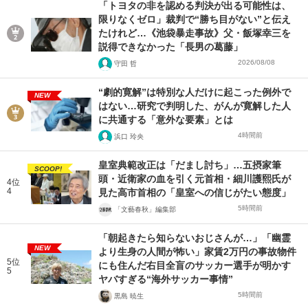
「トヨタの非を認める判決が出る可能性は、
限りなくゼロ」裁判で“勝ち目がない”と伝え
たけれど…《池袋暴走事故》父・飯塚幸三を
説得できなかった「長男の葛藤」
2026/08/08
守田 哲
“劇的寛解”は特別な人だけに起こった例外で
NEW
はない…研究で判明した、がんが寛解した人
に共通する「意外な要素」とは
4時間前
浜口 玲央
皇室典範改正は「だまし討ち」…五摂家筆
SCOOP!
頭・近衛家の血を引く元首相・細川護熙氏が
4位
4
見た高市首相の「皇室への信じがたい態度」
5時間前
「文藝春秋」編集部
「朝起きたら知らないおじさんが…」「幽霊
NEW
より生身の人間が怖い」家賃2万円の事故物件
5位
にも住んだ右目全盲のサッカー選手が明かす
5
ヤバすぎる“海外サッカー事情”
5時間前
黒島 暁生