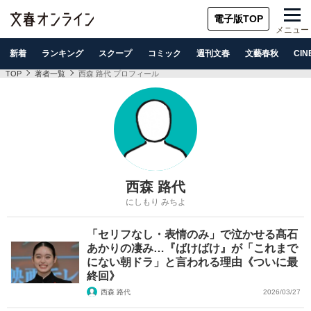
電子版TOP
メニュー
新着
ランキング
スクープ
コミック
週刊文春
文藝春秋
CIN
TOP
著者一覧
西森 路代 プロフィール
西森 路代
にしもり みちよ
「セリフなし・表情のみ」で泣かせる髙石
あかりの凄み…『ばけばけ』が「これまで
にない朝ドラ」と言われる理由《ついに最
終回》
西森 路代
2026/03/27