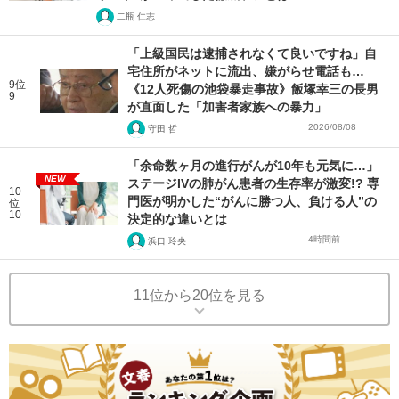
二瓶 仁志
「上級国民は逮捕されなくて良いですね」自
宅住所がネットに流出、嫌がらせ電話も…
9位
《12人死傷の池袋暴走事故》飯塚幸三の長男
9
が直面した「加害者家族への暴力」
2026/08/08
守田 哲
「余命数ヶ月の進行がんが10年も元気に…」
NEW
ステージIVの肺がん患者の生存率が激変!? 専
10
門医が明かした“がんに勝つ人、負ける人”の
位
10
決定的な違いとは
4時間前
浜口 玲央
11位から20位を見る