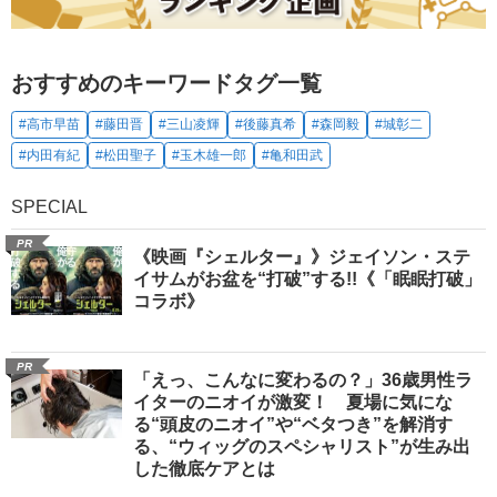
おすすめのキーワードタグ一覧
#高市早苗
#藤田晋
#三山凌輝
#後藤真希
#森岡毅
#城彰二
#内田有紀
#松田聖子
#玉木雄一郎
#亀和田武
SPECIAL
PR
《映画『シェルター』》ジェイソン・ステ
イサムがお盆を“打破”する!!《「眠眠打破」
コラボ》
PR
「えっ、こんなに変わるの？」36歳男性ラ
イターのニオイが激変！ 夏場に気にな
る“頭皮のニオイ”や“ベタつき”を解消す
る、“ウィッグのスペシャリスト”が生み出
した徹底ケアとは