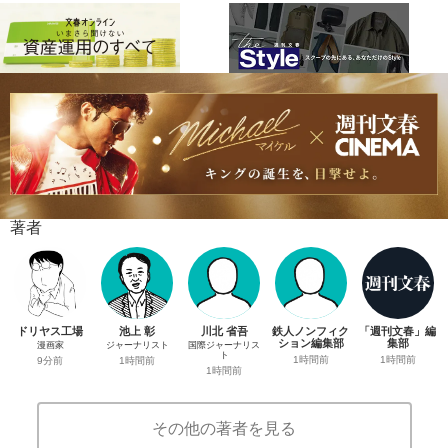
著者
ドリヤス工場
池上 彰
川北 省吾
鉄人ノンフィク
「週刊文春」編
ション編集部
集部
漫画家
ジャーナリスト
国際ジャーナリス
ト
1時間前
1時間前
9分前
1時間前
1時間前
その他の著者を見る