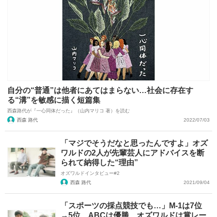
自分の“普通”は他者にあてはまらない…社会に存在す
る“溝”を敏感に描く短篇集
西森路代が『一心同体だった』（山内マリコ 著）を読む
西森 路代
2022/07/03
「マジでそうだなと思ったんですよ」オズ
ワルドの2人が先輩芸人にアドバイスを断
られて納得した“理由”
オズワルドインタビュー#2
西森 路代
2021/09/04
「スポーツの採点競技でも…」M-1は7位
→5位、ABCは優勝 オズワルドは賞レー