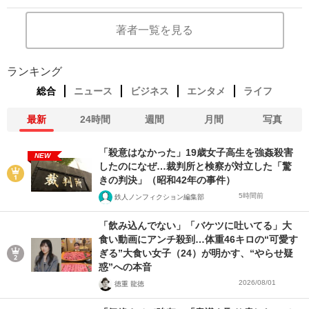
著者一覧を見る
ランキング
総合
ニュース
ビジネス
エンタメ
ライフ
最新
24時間
週間
月間
写真
「殺意はなかった」19歳女子高生を強姦殺害
NEW
したのになぜ…裁判所と検察が対立した「驚
きの判決」（昭和42年の事件）
5時間前
鉄人ノンフィクション編集部
「飲み込んでない」「バケツに吐いてる」大
食い動画にアンチ殺到…体重46キロの“可愛す
ぎる”大食い女子（24）が明かす、“やらせ疑
惑”への本音
2026/08/01
徳重 龍徳