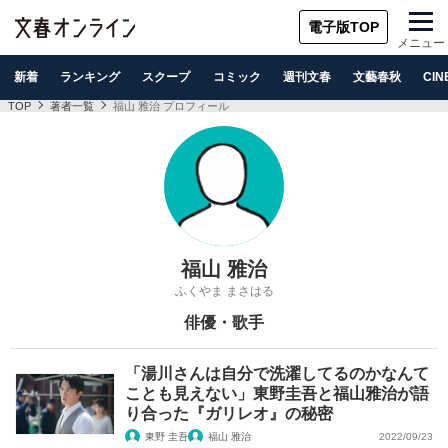
電子版TOP
メニュー
新着
ランキング
スクープ
コミック
週刊文春
文藝春秋
CIN
TOP
著者一覧
福山 雅治 プロフィール
福山 雅治
ふくやま まさはる
俳優・歌手
「湯川さんは自分で洗濯してるのかなんて
ことも見えない」東野圭吾と福山雅治が語
り合った『ガリレオ』の秘密
東野 圭吾
福山 雅治
2022/09/23