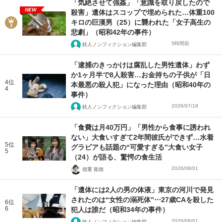
「気絶させて強姦」「意識を取り戻したので
NEW
殺害」遺体はスコップで埋められた…体重100
キロの巨漢男（25）に襲われた「女子高生の
悲劇」（昭和42年の事件）
5時間前
鉄人ノンフィクション編集部
「逮捕のきっかけは腐乱した男性遺体」わず
か1ヶ月半で8人殺害…お金持ちの子供が「日
4位
本最悪の殺人犯」になった理由（昭和40年の
4
事件）
2026/07/18
鉄人ノンフィクション編集部
「食費は月40万円」「男性から食事に誘われ
ない」大食いすぎて2年間彼氏ができず…水着
5位
グラビアも話題の“可愛すぎる”大食い女子
5
（24）が語る、驚愕の食生活
2026/08/01
徳重 龍徳
「遺体には2人の男の体液」東京の河川で発見
されたのは“女性の溺死体”⋯27歳CAを殺した
6位
6
犯人は誰だ（昭和34年の事件）
2026/06/01
鉄人ノンフィクション編集部