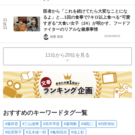
医者から「これを続けてたら大変なことにな
るよ」と…1回の食事で7キロ以上食べる“可愛
11
すぎる”大食い女子（24）が明かす、フードフ
位
11
ァイターのリアルな健康事情
2026/08/01
徳重 龍徳
11位から20位を見る
おすすめのキーワードタグ一覧
#藤田晋
#三山凌輝
#高市早苗
#森岡毅
#城彰二
#内田有紀
#松田聖子
#玉木雄一郎
#亀和田武
#池上彰