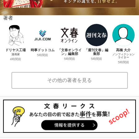
著者
ドリヤス工場
時事ドットコム
「文春オンライ
「週刊文春」編
髙橋 大介
ン」編集部
集部
漫画家
ノンフィクション
5時間前
ライター
5時間前
5時間前
4時間前
5時間前
その他の著者を見る