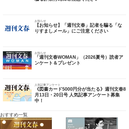
お知らせ
【お知らせ】「週刊文春」記者を騙る「な
りすましメール」にご注意ください
お知らせ
「週刊文春WOMAN」（2026夏号）読者ア
ンケート＆プレゼント
人気記事アンケート
《図書カード5000円分が当たる》週刊文春8
月13日・20日号 人気記事アンケート募集
中！
おすすめ一覧