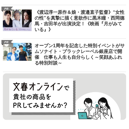
PR
《渡辺淳一原作＆娘・渡邉直子監督》“女性
の性”を真摯に描く意欲作に黒木瞳・西岡德
馬・吉田羊が出演決定！《映画『月がみて
いる』》
PR
オープン1周年を記念した特別イベントがサ
ムソナイト・ブラックレーベル銀座店で開
催 仕事も人生も自分らしく～笑顔あふれ
る特別対談～