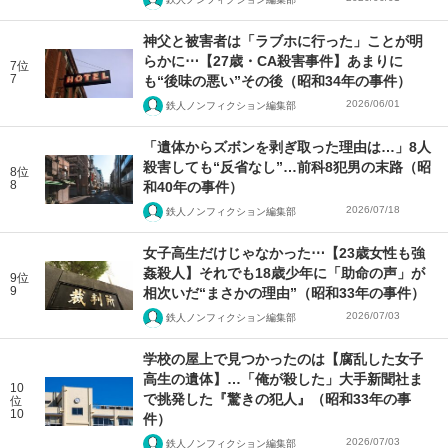
神父と被害者は「ラブホに行った」ことが明
らかに⋯【27歳・CA殺害事件】あまりに
7位
7
も“後味の悪い”その後（昭和34年の事件）
2026/06/01
鉄人ノンフィクション編集部
「遺体からズボンを剥ぎ取った理由は…」8人
殺害しても“反省なし”…前科8犯男の末路（昭
8位
8
和40年の事件）
2026/07/18
鉄人ノンフィクション編集部
女子高生だけじゃなかった⋯【23歳女性も強
姦殺人】それでも18歳少年に「助命の声」が
9位
9
相次いだ“まさかの理由”（昭和33年の事件）
2026/07/03
鉄人ノンフィクション編集部
学校の屋上で見つかったのは【腐乱した女子
高生の遺体】…「俺が殺した」大手新聞社ま
10
で挑発した『驚きの犯人』（昭和33年の事
位
10
件）
2026/07/03
鉄人ノンフィクション編集部