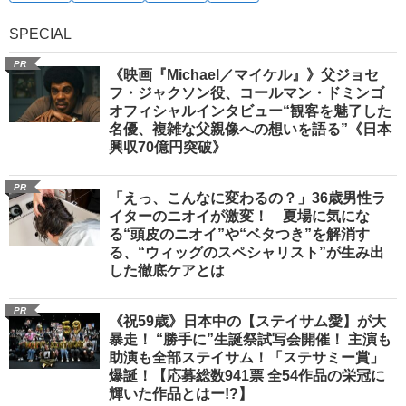
SPECIAL
PR
《映画『Michael／マイケル』》父ジョセ
フ・ジャクソン役、コールマン・ドミンゴ
オフィシャルインタビュー“観客を魅了した
名優、複雑な父親像への想いを語る”《日本
興収70億円突破》
PR
「えっ、こんなに変わるの？」36歳男性ラ
イターのニオイが激変！ 夏場に気にな
る“頭皮のニオイ”や“ベタつき”を解消す
る、“ウィッグのスペシャリスト”が生み出
した徹底ケアとは
PR
《祝59歳》日本中の【ステイサム愛】が大
暴走！ “勝手に”生誕祭試写会開催！ 主演も
助演も全部ステイサム！「ステサミー賞」
爆誕！【応募総数941票 全54作品の栄冠に
輝いた作品とはー!?】