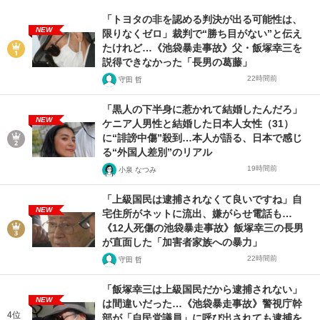
「トヨタの非を認める判決が出る可能性は、
NEW
限りなくゼロ」裁判で“勝ち目がない”と伝え
たけれど…《池袋暴走事故》父・飯塚幸三を
説得できなかった「長男の葛藤」
22時間前
守田 哲
「黒人の下半身に惹かれて結婚したんだろ」
NEW
ケニア人男性と結婚した日本人女性（31）
に“誹謗中傷”殺到…本人が語る、日本で感じ
る“外国人差別”のリアル
19時間前
小泉 なつみ
「上級国民は逮捕されなくて良いですね」自
NEW
宅住所がネットに流出、嫌がらせ電話も…
《12人死傷の池袋暴走事故》飯塚幸三の長男
が直面した「加害者家族への暴力」
22時間前
守田 哲
「飯塚幸三は上級国民だから逮捕されない」
NEW
は間違いだった…《池袋暴走事故》警視庁幹
4位
部が「自民党議員」に呼び出されても逮捕を