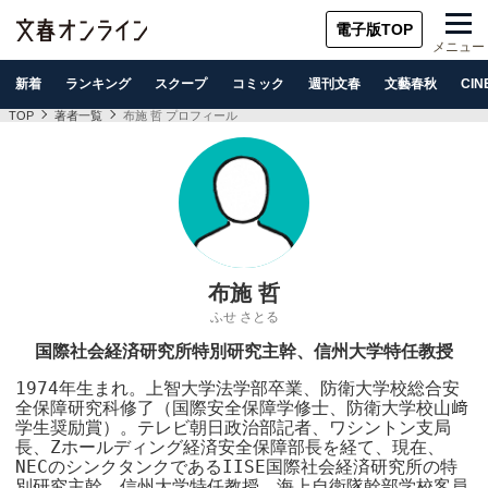
電子版TOP
メニュー
新着
ランキング
スクープ
コミック
週刊文春
文藝春秋
CIN
TOP
著者一覧
布施 哲 プロフィール
布施 哲
ふせ さとる
国際社会経済研究所特別研究主幹、信州大学特任教授
1974年生まれ。上智大学法学部卒業、防衛大学校総合安
全保障研究科修了（国際安全保障学修士、防衛大学校山﨑
学生奨励賞）。テレビ朝日政治部記者、ワシントン支局
長、Zホールディング経済安全保障部長を経て、現在、
NECのシンクタンクであるIISE国際社会経済研究所の特
別研究主幹、信州大学特任教授、海上自衛隊幹部学校客員