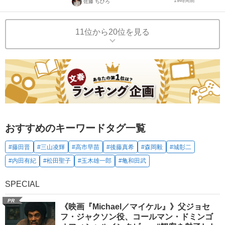
19時間前
佐藤 ちひろ
11位から20位を見る
おすすめのキーワードタグ一覧
#藤田晋
#三山凌輝
#高市早苗
#後藤真希
#森岡毅
#城彰二
#内田有紀
#松田聖子
#玉木雄一郎
#亀和田武
SPECIAL
PR
《映画『Michael／マイケル』》父ジョセ
フ・ジャクソン役、コールマン・ドミンゴ