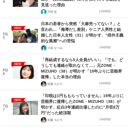
4
見送った理由
22時間前
守田 哲
日本の若者から突然「大麻売ってない？」と
NEW
言われ…「侮辱だし差別」ケニア人男性と結
5位
婚した日本人女性（31）が明かす、“排外主義
5
的な風潮”への苦悩
19時間前
小泉 なつみ
「再結成するなら5人全員がいい」「でも、ど
NEW
うしても連絡が取れなくて…」元ZONE・
6位
MIZUHO（38）が明かす「19年ぶりに芸能界
6
復帰」した本当の理由
19時間前
佐藤 ちひろ
「印税は1円ももらっていません」19年ぶりに
NEW
芸能界に復帰したZONE・MIZUHO（38）が
7位
明かす、紅白3年連続出場したのに“月収8万
7
円”だった絶頂期
19時間前
佐藤 ちひろ