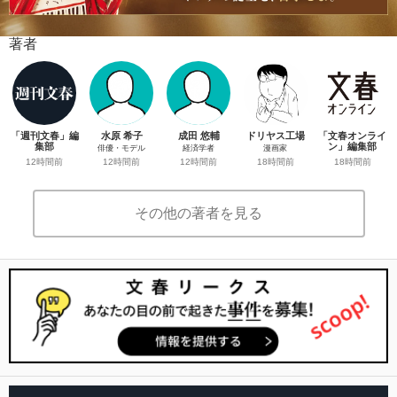
著者
「週刊文春」編
水原 希子
成田 悠輔
ドリヤス工場
「文春オンライ
集部
ン」編集部
俳優・モデル
経済学者
漫画家
12時間前
18時間前
12時間前
12時間前
18時間前
その他の著者を見る