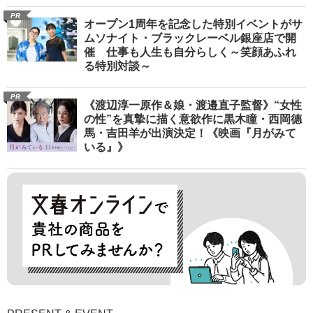
PR
オープン1周年を記念した特別イベントがサ
ムソナイト・ブラックレーベル銀座店で開
催 仕事も人生も自分らしく～笑顔あふれ
る特別対談～
PR
《渡辺淳一原作＆娘・渡邉直子監督》“女性
の性”を真摯に描く意欲作に黒木瞳・西岡德
馬・吉田羊が出演決定！《映画『月がみて
いる』》