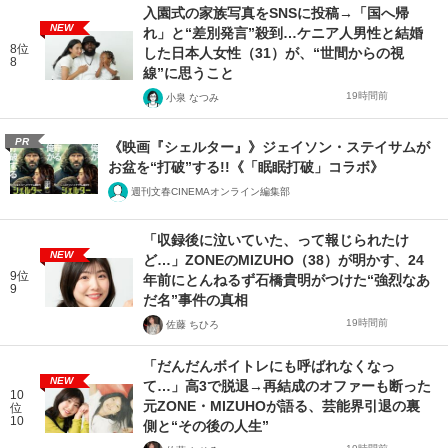
入園式の家族写真をSNSに投稿→「国へ帰
NEW
れ」と“差別発言”殺到…ケニア人男性と結婚
8位
した日本人女性（31）が、“世間からの視
8
線”に思うこと
19時間前
小泉 なつみ
PR
《映画『シェルター』》ジェイソン・ステイサムが
お盆を“打破”する!!《「眠眠打破」コラボ》
週刊文春CINEMAオンライン編集部
「収録後に泣いていた、って報じられたけ
NEW
ど…」ZONEのMIZUHO（38）が明かす、24
9位
年前にとんねるず石橋貴明がつけた“強烈なあ
9
だ名”事件の真相
19時間前
佐藤 ちひろ
「だんだんボイトレにも呼ばれなくなっ
NEW
て…」高3で脱退→再結成のオファーも断った
10
元ZONE・MIZUHOが語る、芸能界引退の裏
位
10
側と“その後の人生”