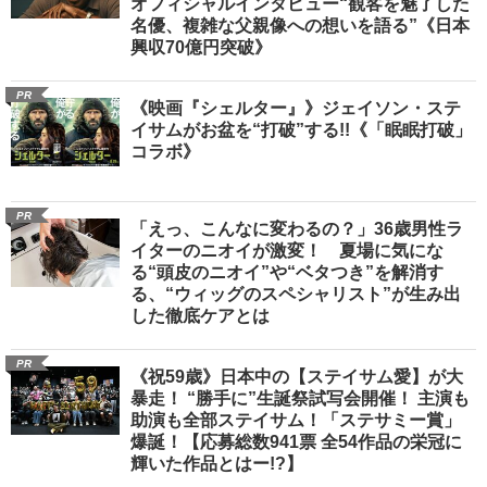
オフィシャルインタビュー“観客を魅了した
名優、複雑な父親像への想いを語る”《日本
興収70億円突破》
PR
《映画『シェルター』》ジェイソン・ステ
イサムがお盆を“打破”する!!《「眠眠打破」
コラボ》
PR
「えっ、こんなに変わるの？」36歳男性ラ
イターのニオイが激変！ 夏場に気にな
る“頭皮のニオイ”や“ベタつき”を解消す
る、“ウィッグのスペシャリスト”が生み出
した徹底ケアとは
PR
《祝59歳》日本中の【ステイサム愛】が大
暴走！ “勝手に”生誕祭試写会開催！ 主演も
助演も全部ステイサム！「ステサミー賞」
爆誕！【応募総数941票 全54作品の栄冠に
輝いた作品とはー!?】