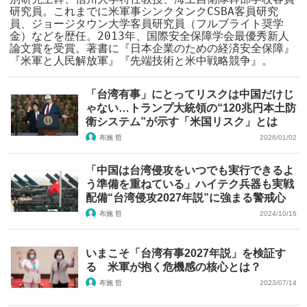
研究員。これまでに米軍事シンクタンクCSBA客員研究
員、ジョージタウン大学客員研究員（フルブライト奨学
金）などを歴任。2013年、国際安全保障学会最優秀新人
論文賞を受賞。著書に『日本企業のための経済安全保障』
『米軍と人民解放軍』『先端技術と米中戦略競争』。
「台湾有事」にとってリスクは中国だけじ
ゃない…トランプ大統領の“120兆円本土防
衛システム”が示す「米国リスク」とは
布施 哲
2026/01/02
「中国は台湾侵攻をいつでも実行できるよ
う準備を重ねている」ハイテク兵器も実戦
配備“台湾侵攻2027年説”に強まる警戒心
布施 哲
2024/10/16
いまこそ「台湾有事2027年説」を検証す
る 米軍が抱く危機感の核心とは？
布施 哲
2023/07/14