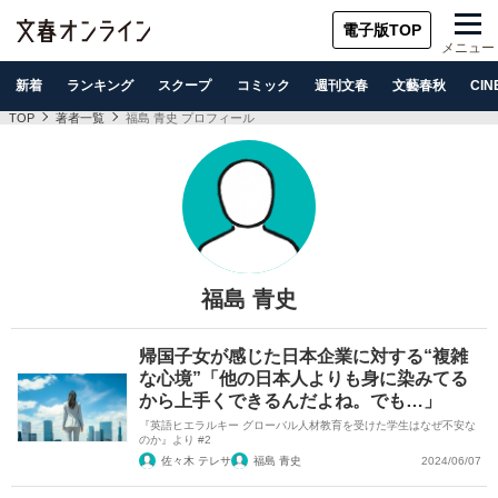
電子版TOP
メニュー
新着
ランキング
スクープ
コミック
週刊文春
文藝春秋
CIN
TOP
著者一覧
福島 青史 プロフィール
福島 青史
帰国子女が感じた日本企業に対する“複雑
な心境”「他の日本人よりも身に染みてる
から上手くできるんだよね。でも…」
『英語ヒエラルキー グローバル人材教育を受けた学生はなぜ不安な
のか』より #2
佐々木 テレサ
福島 青史
2024/06/07