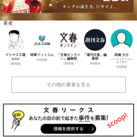
著者
ドリヤス工場
時事ドットコム
「文春オンライ
「週刊文春」編
髙橋 大介
ン」編集部
集部
漫画家
ノンフィクション
2時間前
ライター
2時間前
3時間前
2時間前
3時間前
その他の著者を見る