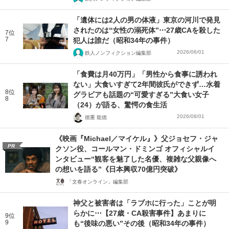
「遺体には2人の男の体液」東京の河川で発見
されたのは“女性の溺死体”⋯27歳CAを殺した
7位
7
犯人は誰だ（昭和34年の事件）
2026/06/01
鉄人ノンフィクション編集部
「食費は月40万円」「男性から食事に誘われ
ない」大食いすぎて2年間彼氏ができず…水着
8位
グラビアも話題の“可愛すぎる”大食い女子
8
（24）が語る、驚愕の食生活
2026/08/01
徳重 龍徳
《映画『Michael／マイケル』》父ジョセフ・ジャ
PR
クソン役、コールマン・ドミンゴ オフィシャルイ
ンタビュー“観客を魅了した名優、複雑な父親像へ
の想いを語る”《日本興収70億円突破》
「文春オンライン」編集部
神父と被害者は「ラブホに行った」ことが明
らかに⋯【27歳・CA殺害事件】あまりに
9位
9
も“後味の悪い”その後（昭和34年の事件）