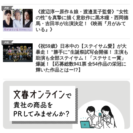
PR
《渡辺淳一原作＆娘・渡邉直子監督》“女性
の性”を真摯に描く意欲作に黒木瞳・西岡德
馬・吉田羊が出演決定！《映画『月がみて
いる』》
PR
《祝59歳》日本中の【ステイサム愛】が大
暴走！ “勝手に”生誕祭試写会開催！ 主演も
助演も全部ステイサム！「ステサミー賞」
爆誕！【応募総数941票 全54作品の栄冠に
輝いた作品とはー!?】