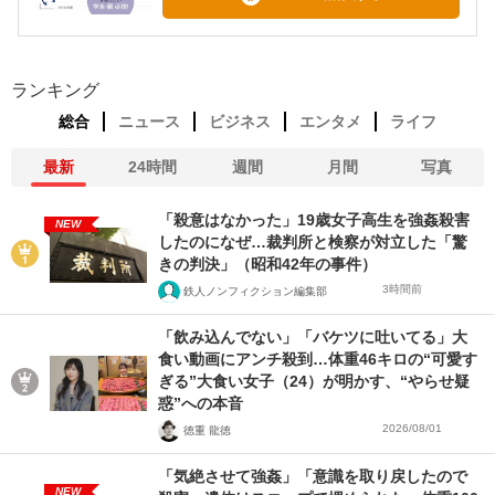
ランキング
総合
ニュース
ビジネス
エンタメ
ライフ
最新
24時間
週間
月間
写真
「殺意はなかった」19歳女子高生を強姦殺害
NEW
したのになぜ…裁判所と検察が対立した「驚
きの判決」（昭和42年の事件）
3時間前
鉄人ノンフィクション編集部
「飲み込んでない」「バケツに吐いてる」大
食い動画にアンチ殺到…体重46キロの“可愛す
ぎる”大食い女子（24）が明かす、“やらせ疑
惑”への本音
2026/08/01
徳重 龍徳
「気絶させて強姦」「意識を取り戻したので
NEW