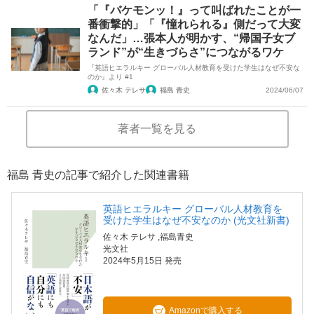
「『バケモンッ！』って叫ばれたことが一
番衝撃的」「『憧れられる』側だって大変
なんだ」…張本人が明かす、“帰国子女ブ
ランド”が“生きづらさ”につながるワケ
『英語ヒエラルキー グローバル人材教育を受けた学生はなぜ不安な
のか』より #1
佐々木 テレサ
福島 青史
2024/06/07
著者一覧を見る
福島 青史の記事で紹介した関連書籍
英語ヒエラルキー グローバル人材教育を
受けた学生はなぜ不安なのか (光文社新書)
佐々木 テレサ
,福島青史
光文社
2024年5月15日 発売
Amazonで購入する