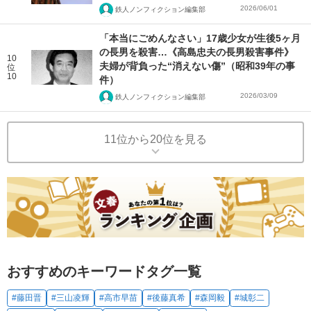
2026/06/01
鉄人ノンフィクション編集部
「本当にごめんなさい」17歳少女が生後5ヶ月
の長男を殺害…《高島忠夫の長男殺害事件》
10
夫婦が背負った“消えない傷”（昭和39年の事
位
10
件）
2026/03/09
鉄人ノンフィクション編集部
11位から20位を見る
おすすめのキーワードタグ一覧
#藤田晋
#三山凌輝
#高市早苗
#後藤真希
#森岡毅
#城彰二