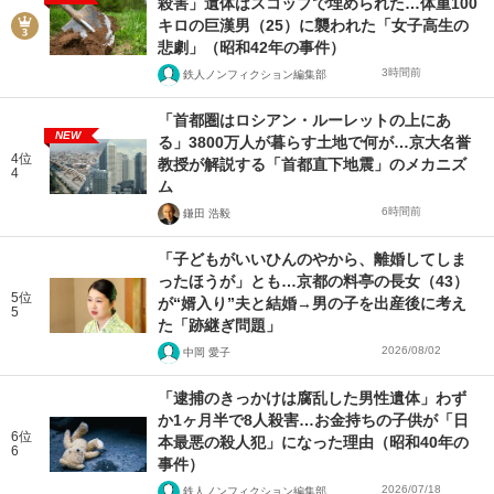
殺害」遺体はスコップで埋められた…体重100
キロの巨漢男（25）に襲われた「女子高生の
悲劇」（昭和42年の事件）
3時間前
鉄人ノンフィクション編集部
「首都圏はロシアン・ルーレットの上にあ
NEW
る」3800万人が暮らす土地で何が…京大名誉
4位
教授が解説する「首都直下地震」のメカニズ
4
ム
6時間前
鎌田 浩毅
「子どもがいいひんのやから、離婚してしま
ったほうが」とも…京都の料亭の長女（43）
5位
が“婿入り”夫と結婚→男の子を出産後に考え
5
た「跡継ぎ問題」
2026/08/02
中岡 愛子
「逮捕のきっかけは腐乱した男性遺体」わず
か1ヶ月半で8人殺害…お金持ちの子供が「日
6位
本最悪の殺人犯」になった理由（昭和40年の
6
事件）
2026/07/18
鉄人ノンフィクション編集部