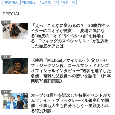
#内田有紀
#松田聖子
#玉木雄一郎
#亀和田武
SPECIAL
PR
「えっ、こんなに変わるの？」36歳男性ラ
イターのニオイが激変！ 夏場に気にな
る“頭皮のニオイ”や“ベタつき”を解消す
る、“ウィッグのスペシャリスト”が生み出
した徹底ケアとは
PR
《映画『Michael／マイケル』》父ジョセ
フ・ジャクソン役、コールマン・ドミンゴ
オフィシャルインタビュー“観客を魅了した
名優、複雑な父親像への想いを語る”《日本
興収70億円突破》
PR
オープン1周年を記念した特別イベントがサ
ムソナイト・ブラックレーベル銀座店で開
催 仕事も人生も自分らしく～笑顔あふれ
る特別対談～