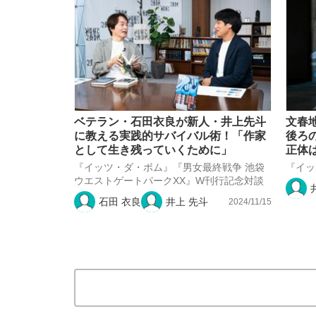
ベテラン・石田衣良が新人・井上先斗
文春
に教える実践的サバイバル術！「作家
後ろ
として生き残っていくために」
正体は
『イッツ・ダ・ボム』『男女最終戦争 池袋
『イッ
ウエストゲートパークXX』W刊行記念対談
石田 衣良
井上 先斗
2024/11/15