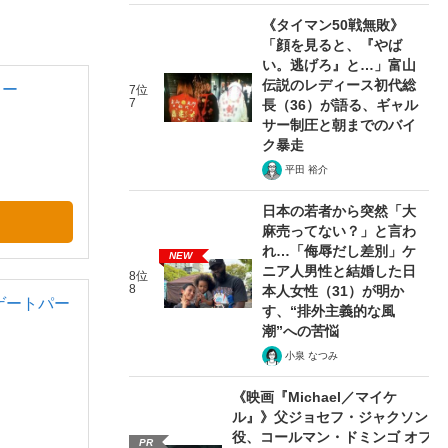
《タイマン50戦無敗》
「顔を見ると、『やば
い。逃げろ』と…」富山
伝説のレディース初代総
ミー
7位
7
長（36）が語る、ギャル
サー制圧と朝までのバイ
ク暴走
平田 裕介
日本の若者から突然「大
麻売ってない？」と言わ
れ…「侮辱だし差別」ケ
NEW
ニア人男性と結婚した日
8位
8
本人女性（31）が明か
ゲートパー
す、“排外主義的な風
潮”への苦悩
小泉 なつみ
《映画『Michael／マイケ
ル』》父ジョセフ・ジャクソン
役、コールマン・ドミンゴ オフ
PR