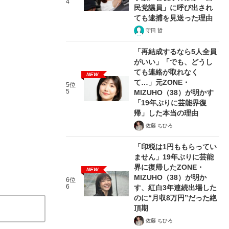
4
民党議員」に呼び出され
ても逮捕を見送った理由
守田 哲
「再結成するなら5人全員
がいい」「でも、どうし
ても連絡が取れなく
NEW
て…」元ZONE・
5位
5
MIZUHO（38）が明かす
「19年ぶりに芸能界復
帰」した本当の理由
佐藤 ちひろ
「印税は1円ももらってい
ません」19年ぶりに芸能
界に復帰したZONE・
NEW
MIZUHO（38）が明か
6位
6
す、紅白3年連続出場した
のに“月収8万円”だった絶
頂期
佐藤 ちひろ