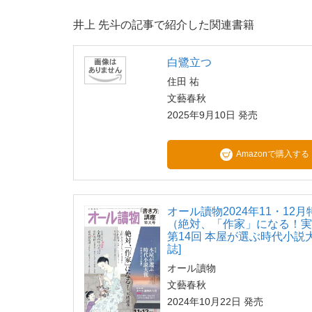
井上 先斗の記事で紹介した関連書籍
白鷺立つ
住田 祐
文藝春秋
2025年9月10日 発売
Amazonで購入する
オール讀物2024年11・12
（絶対、「作家」になる！
第14回 本屋が選ぶ時代小説大
誌]
オール讀物
文藝春秋
2024年10月22日 発売