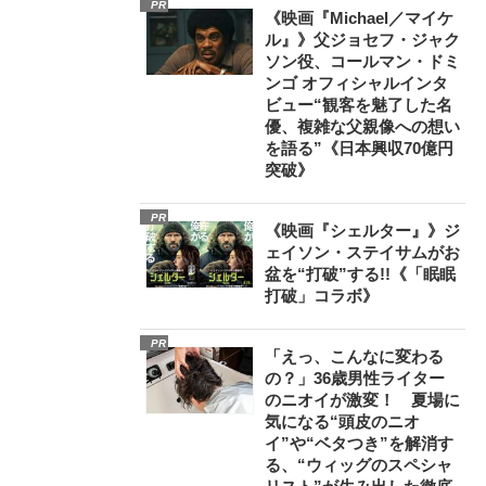
PR
《映画『Michael／マイケ
ル』》父ジョセフ・ジャク
ソン役、コールマン・ドミ
ンゴ オフィシャルインタ
ビュー“観客を魅了した名
優、複雑な父親像への想い
を語る”《日本興収70億円
突破》
PR
《映画『シェルター』》ジ
ェイソン・ステイサムがお
盆を“打破”する!!《「眠眠
打破」コラボ》
PR
「えっ、こんなに変わる
の？」36歳男性ライター
のニオイが激変！ 夏場に
気になる“頭皮のニオ
イ”や“ベタつき”を解消す
る、“ウィッグのスペシャ