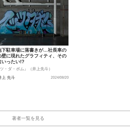
もっと見る
もっと見る
地下駐車場に落書きが…社長車の
の壁に現れたグラフィティ、その
いったい!?
ツ・ダ・ボム』（井上先斗）
井上 先斗
2024/08/20
著者一覧を見る