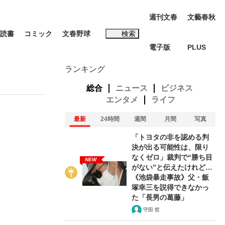
週刊文春
文藝春秋
読書
コミック
文春野球
検索
電子版
PLUS
インタビュー
読書
ランキング
総合
ニュース
ビジネス
エンタメ
ライフ
最新
24時間
週間
月間
写真
#松田聖子
「トヨタの非を認める判
決が出る可能性は、限り
なくゼロ」裁判で“勝ち目
NEW
がない”と伝えたけれど…
《池袋暴走事故》父・飯
塚幸三を説得できなかっ
本田圭佑が初めて明かした日本代表監督に...
K-POPアイドルたち
た「長男の葛藤」
守田 哲