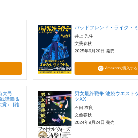
バッドフレンド・ライク・
井上 先斗
文藝春秋
2025年6月20日 発売
Amazonで購入する
月特大号
男女最終戦争 池袋ウエスト
実践講義＆
クXX
賞） [雑
石田 衣良
文藝春秋
2024年9月24日 発売