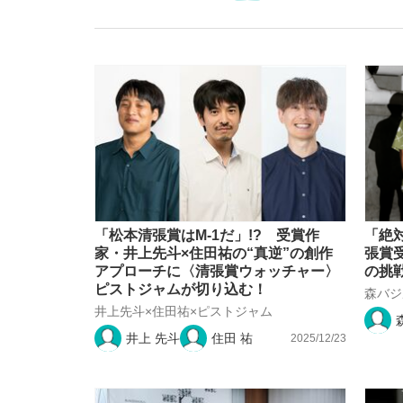
「最悪の空気のまま解散」WBC日本代表“敗戦
私のあのとき、私のいま
「松本清張賞はM-1だ」!? 受賞作
「絶
家・井上先斗×住田祐の“真逆”の創作
張賞
アプローチに〈清張賞ウォッチャー〉
の挑
ピストジャムが切り込む！
森バジ
井上先斗×住田祐×ピストジャム
井上 先斗
住田 祐
2025/12/23
「クマが悪者扱いされているのが悲しい」『北
キングの誕生を、目撃せよ。