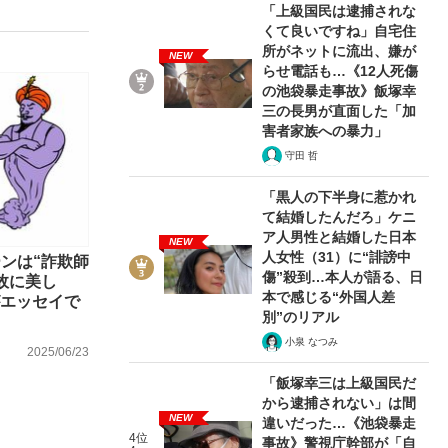
「上級国民は逮捕されな
くて良いですね」自宅住
所がネットに流出、嫌が
NEW
らせ電話も…《12人死傷
む将棋
の池袋暴走事故》飯塚幸
三の長男が直面した「加
害者家族への暴力」
守田 哲
った」侍ジャパン選手が証言した“NPB聞...
「黒人の下半身に惹かれ
て結婚したんだろ」ケニ
ア人男性と結婚した日本
NEW
人女性（31）に“誹謗中
ンは“詐欺師
傷”殺到…本人が語る、日
故に美し
本で感じる“外国人差
がエッセイで
別”のリアル
小泉 なつみ
2025/06/23
「飯塚幸三は上級国民だ
から逮捕されない」は間
NEW
違いだった…《池袋暴走
4位
事故》警視庁幹部が「自