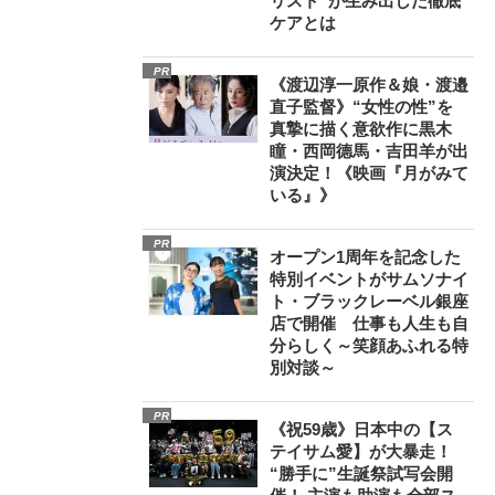
リスト”が生み出した徹底
ケアとは
PR
《渡辺淳一原作＆娘・渡邉
直子監督》“女性の性”を
真摯に描く意欲作に黒木
瞳・西岡德馬・吉田羊が出
演決定！《映画『月がみて
いる』》
PR
オープン1周年を記念した
特別イベントがサムソナイ
ト・ブラックレーベル銀座
店で開催 仕事も人生も自
分らしく～笑顔あふれる特
別対談～
PR
《祝59歳》日本中の【ス
テイサム愛】が大暴走！
“勝手に”生誕祭試写会開