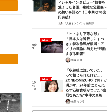
ィシャルインタビュー“観客を
魅了した名優、複雑な父親像へ
の想いを語る”《日本興収70億
円突破》
「文春オンライン」編集部
「ヒトより下等な獣」
「日本人は皆殺しにすべ
NEW
き」特攻作戦が敵国・ア
9位
9
メリカ世論に与えた“残酷
すぎる影響”
保阪 正康
「収録後に泣いていた、
って報じられたけど…」
NEW
ZONEのMIZUHO（38）が
10
明かす、24年前にとんね
位
10
るず石橋貴明がつけた“強
烈なあだ名”事件の真相
佐藤 ちひろ