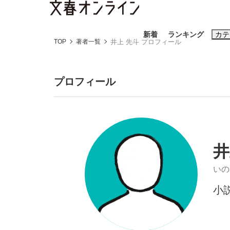
新着
ランキング
カテ
TOP
著者一覧
井上 先斗 プロフィール
スクープ
ニュー
プロフィール
おすすめのキ
#藤田晋
#三
#玉木雄一郎
井
いの
小
《BTS厳戒トーキョー滞在記》RM→渋谷で飲
終戦から81年