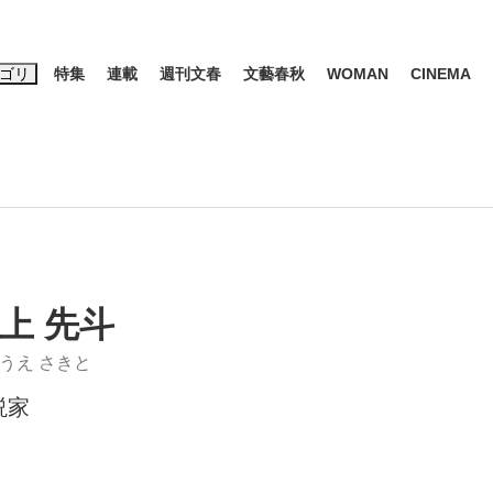
ゴリ
特集
連載
週刊文春
文藝春秋
WOMAN
CINEMA
キーワード入力
ス
エンタメ
ライフ
ビジネス
ーワードタグ一覧
山凌輝
#高市早苗
#後藤真希
#森岡毅
#城彰二
#内田有紀
#亀和田武
上 先斗
うえ さきと
説家
み会、JIN→伊豆の...
「90%は失敗する。でも…」
日本生まれの