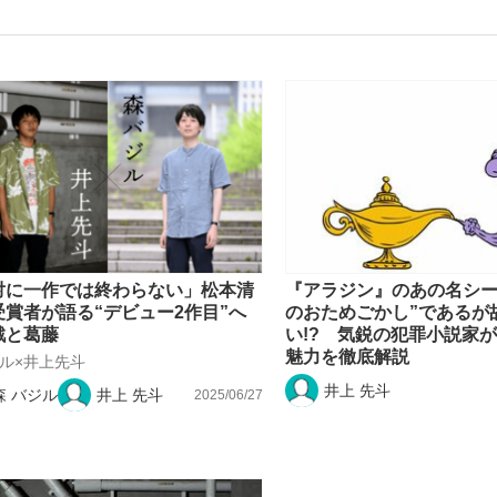
観る将棋、読
”の真実 選手が明かす...
「敗因分析は一切聞かれなか
対に一作では終わらない」松本清
『アラジン』のあの名シー
受賞者が語る“デビュー2作目”へ
のおためごかし”であるが
戦と葛藤
い!? 気鋭の犯罪小説家
魅力を徹底解説
ル×井上先斗
井上 先斗
森 バジル
井上 先斗
2025/06/27
の国から』倉本聰氏（91...