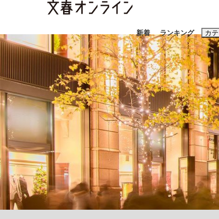
新着
ランキング
カテ
スクープ
ニュー
おすすめのキ
#藤田晋
#三
#玉木雄一郎
「90%は失敗する。でも…」本田圭佑が初め
終戦から81年