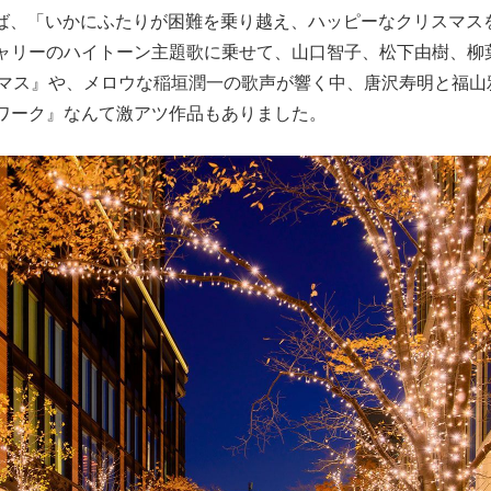
えば、「いかにふたりが困難を乗り越え、ハッピーなクリスマス
もっと見る
ャリーのハイトーン主題歌に乗せて、山口智子、松下由樹、柳
スマス』や、メロウな稲垣潤一の歌声が響く中、唐沢寿明と福山
ワーク』なんて激アツ作品もありました。