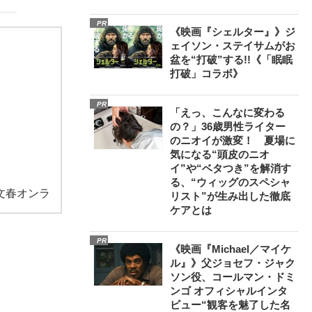
PR
《映画『シェルター』》ジ
ェイソン・ステイサムがお
盆を“打破”する!!《「眠眠
打破」コラボ》
PR
「えっ、こんなに変わる
の？」36歳男性ライター
のニオイが激変！ 夏場に
気になる“頭皮のニオ
イ”や“ベタつき”を解消す
る、“ウィッグのスペシャ
文春オンラ
リスト”が生み出した徹底
ケアとは
PR
《映画『Michael／マイケ
ル』》父ジョセフ・ジャク
ソン役、コールマン・ドミ
ンゴ オフィシャルインタ
ビュー“観客を魅了した名