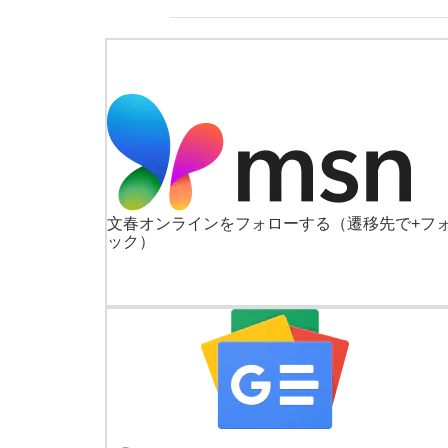
文春オンラインをフォローする
（遷移先で+フ
ック）