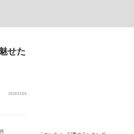
ない資産運用のすべて
魅せた
が悲しい」『北の国から』倉本聰氏（91...
2018/12/16
月