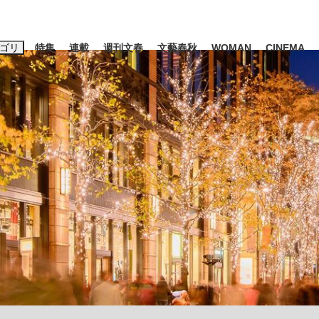
ゴリ
特集
連載
週刊文春
文藝春秋
WOMAN
CINEMA
キーワード入力
ス
エンタメ
ライフ
ビジネス
ーワードタグ一覧
山凌輝
#高市早苗
#後藤真希
#森岡毅
#城彰二
#内田有紀
観る将棋、読
#亀和田武
て明かした日本代表監督に...
「最悪の空気のまま解散」W