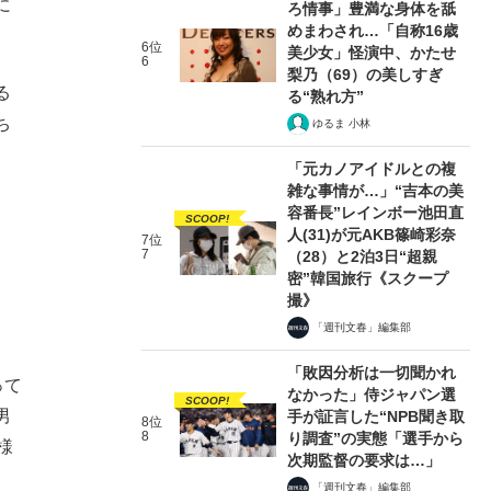
に
ろ情事」豊満な身体を舐
めまわされ…「自称16歳
6位
美少女」怪演中、かたせ
6
梨乃（69）の美しすぎ
る
る“熟れ方”
ち
ゆるま 小林
「元カノアイドルとの複
雑な事情が…」“吉本の美
容番長”レインボー池田直
SCOOP!
人(31)が元AKB篠崎彩奈
7位
7
（28）と2泊3日“超親
密”韓国旅行《スクープ
撮》
「週刊文春」編集部
「敗因分析は一切聞かれ
って
なかった」侍ジャパン選
SCOOP!
男
手が証言した“NPB聞き取
8位
8
り調査”の実態「選手から
様
次期監督の要求は…」
「週刊文春」編集部