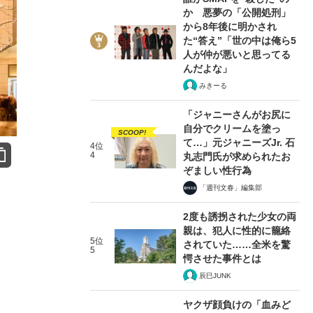
か 悪夢の「公開処刑」
から8年後に明かされ
た“答え”「世の中は俺ら5
人が仲が悪いと思ってる
んだよな」
みきーる
「ジャニーさんがお尻に
自分でクリームを塗っ
SCOOP!
て…」元ジャニーズJr. 石
4位
4
丸志門氏が求められたお
ぞましい性行為
「週刊文春」編集部
2度も誘拐された少女の両
親は、犯人に性的に籠絡
5位
されていた……全米を驚
5
愕させた事件とは
辰巳JUNK
ヤクザ顔負けの「血みど