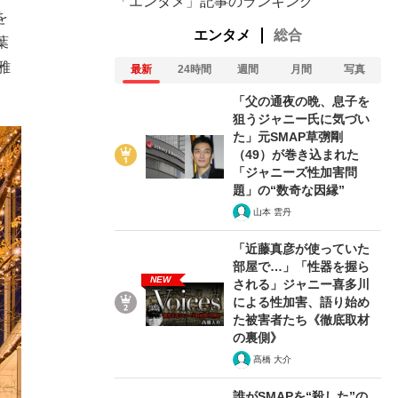
「エンタメ」記事のランキング
を
エンタメ
総合
葉
雅
最新
24時間
週間
月間
写真
「父の通夜の晩、息子を
狙うジャニー氏に気づい
た」元SMAP草彅剛
（49）が巻き込まれた
「ジャニーズ性加害問
題」の“数奇な因縁”
山本 雲丹
「近藤真彦が使っていた
部屋で…」「性器を握ら
NEW
される」ジャニー喜多川
による性加害、語り始め
た被害者たち《徹底取材
の裏側》
髙橋 大介
誰がSMAPを“殺した”の