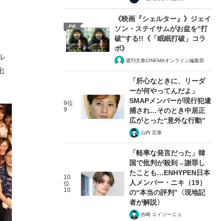
《映画『シェルター』》ジェイ
PR
ソン・ステイサムがお盆を“打
破”する!!《「眠眠打破」コラ
ボ》
ル
週刊文春CINEMAオンライン編集部
出
「肝心なときに、リーダ
ーが何やってんだよ」
SMAPメンバーが現行犯逮
9位
9
捕され…そのとき中居正
広がとった“意外な行動”
山内 宏泰
「軽率な発言だった」韓
国で批判が殺到→謝罪し
たことも…ENHYPEN日本
10
人メンバー・ニキ（19）
位
10
の“本当の評判”〈現地記
者が解説〉
吉崎 エイジーニョ