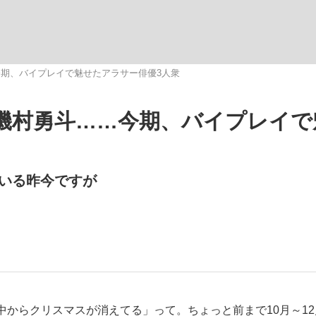
いまさら聞け
期、バイプレイで魅せたアラサー俳優3人衆
磯村勇斗……今期、バイプレイで
手が証言した“NPB聞...
「クマが悪者扱いされているの
ている昨今ですが
もっと見る
カー日本代表・森保一監督...
からクリスマスが消えてる」って。ちょっと前まで10月～12