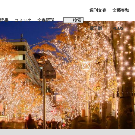
週刊文春
文藝春秋
読書
コミック
文春野球
検索
電子版
PLUS
インタビュー
読書
#松田聖子
む将棋
BC日本代表“敗戦”の真実 選手が明かす...