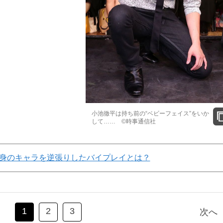
小池徹平は持ち前の“ベビーフェイス”をいか
して…… ©時事通信社
身のキャラを逆張りしたバイプレイとは？
1
2
3
次へ