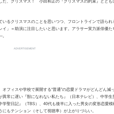
した、クリスマス！ 小田和正の『クリスマスの約束』ととも
ているクリスマスのことを思いつつ、フロントラインで語られ
レイ」＝助演に注目したいと思います。アラサー実力派俳優た
―。
ADVERTISEMENT
オフィスや学校で展開する“普通”の恋愛ドラマがどんどん減
が異常に遅い『獣になれない私たち』（日本テレビ）、中学生
学聖日記』（TBS）、40代も後半に入った男女の変形恋愛模
うにもテンション（そして視聴率）が上がりづらい。