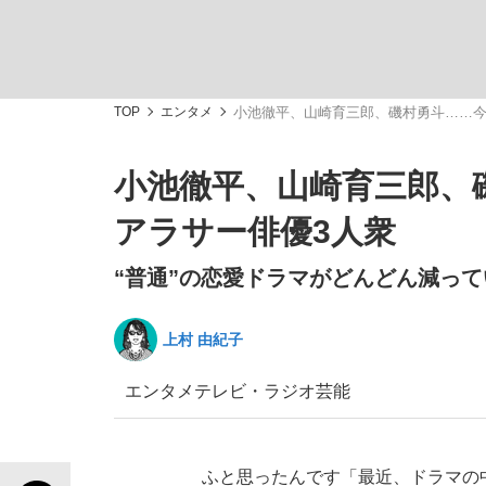
TOP
エンタメ
小池徹平、山崎育三郎、磯村勇斗……今
小池徹平、山崎育三郎、
「敗因分析は一切聞かれなかった」侍ジャパン選
キングの誕生を、目撃せよ。
アラサー俳優3人衆
“普通”の恋愛ドラマがどんどん減っ
上村 由紀子
the Style
エンタメ
テレビ・ラジオ
芸能
「目標達成できなかったからと言って…」サッ
ふと思ったんです「最近、ドラマの中