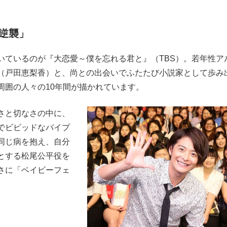
逆襲」
ているのが『大恋愛～僕を忘れる君と』（TBS）。若年性ア
（戸田恵梨香）と、尚との出会いでふたたび小説家として歩み
周囲の人々の10年間が描かれています。
さと切なさの中に、
でビビッドなバイプ
同じ病を抱え、自分
とする松尾公平役を
さに「ベイビーフェ