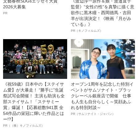
文藝春秋SDGsエッセイ大賞
《渡辺淳一原作＆娘・渡邉直子
2026大募集
監督》“女性の性”を真摯に描く意
欲作に黒木瞳・西岡德馬・吉田
PR
羊が出演決定！《映画『月がみ
ている』》
PR（キノフィルムズ）
《祝59歳》日本中の【ステイサ
オープン1周年を記念した特別イ
ム愛】が大暴走！ “勝手に”生誕
ベントがサムソナイト・ブラッ
祭試写会開催！ 主演も助演も全
クレーベル銀座店で開催 仕事
部ステイサム！「ステサミー
も人生も自分らしく～笑顔あふ
賞」爆誕！【応募総数941票 全
れる特別対談～
54作品の栄冠に輝いた作品とは
PR（サムソナイト・ジャパン）
ー!?】
PR（（株）キノフィルムズ）