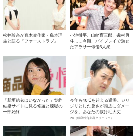
松井玲奈が直木賞作家・島本理
小池徹平、山崎育三郎、磯村勇
生と語る『ファーストラブ』
斗……今期、バイプレイで魅せ
たアラサー俳優3人衆
「新垣結衣はいなかった」契約
今年も40℃を超える猛暑。ジリ
結婚サイトに見る修羅と煉獄の
ジリとした暑さが頭皮にダメー
一部始終
ジを。あなたの抜け毛大丈
夫！？
PR（銀座総合美容クリニック）