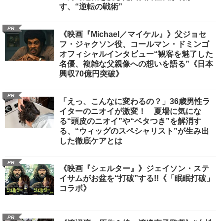
す、“逆転の戦術”
PR
《映画『Michael／マイケル』》父ジョセ
フ・ジャクソン役、コールマン・ドミンゴ
オフィシャルインタビュー“観客を魅了した
名優、複雑な父親像への想いを語る”《日本
興収70億円突破》
PR
「えっ、こんなに変わるの？」36歳男性ラ
イターのニオイが激変！ 夏場に気にな
る“頭皮のニオイ”や“ベタつき”を解消す
る、“ウィッグのスペシャリスト”が生み出
した徹底ケアとは
PR
《映画『シェルター』》ジェイソン・ステ
イサムがお盆を“打破”する!!《「眠眠打破」
コラボ》
PR