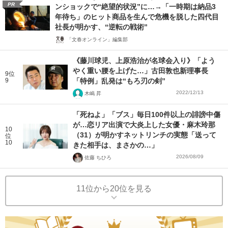
PR
ンショックで“絶望的状況”に…→「一時期は納品3
年待ち」のヒット商品を生んで危機を脱した四代目
社長が明かす、“逆転の戦術”
「文春オンライン」編集部
《藤川球児、上原浩治が名球会入り》「よう
やく重い腰を上げた…」古田敦也新理事長
9位
9
「特例」乱発は“もろ刃の剣”
2022/12/13
木嶋 昇
「死ねよ」「ブス」毎日100件以上の誹謗中傷
が…恋リア出演で大炎上した女優・麻木玲那
10
（31）が明かすネットリンチの実態「送って
位
10
きた相手は、まさかの…」
2026/08/09
佐藤 ちひろ
11位から20位を見る