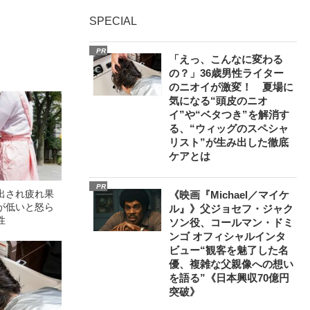
SPECIAL
PR
「えっ、こんなに変わる
の？」36歳男性ライター
のニオイが激変！ 夏場に
気になる“頭皮のニオ
イ”や“ベタつき”を解消す
る、“ウィッグのスペシャ
リスト”が生み出した徹底
ケアとは
PR
出され疲れ果
《映画『Michael／マイケ
が低いと怒ら
ル』》父ジョセフ・ジャク
性
ソン役、コールマン・ドミ
ンゴ オフィシャルインタ
ビュー“観客を魅了した名
優、複雑な父親像への想い
を語る”《日本興収70億円
突破》