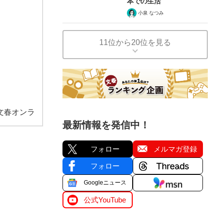
本での生活
小泉 なつみ
11位から20位を見る
文春オンラ
最新情報を発信中！
フォロー
メルマガ登録
フォロー
Googleニュース
公式YouTube