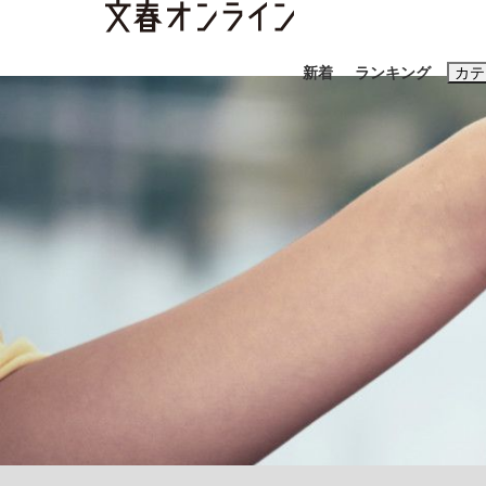
新着
ランキング
カテ
スクープ
ニュー
おすすめのキ
#藤田晋
#三
#玉木雄一郎
《BTS厳戒トーキョー滞在記》RM→渋谷で飲
終戦から81年