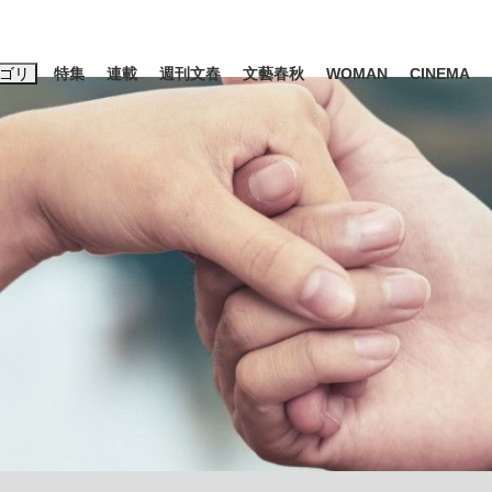
ゴリ
特集
連載
週刊文春
文藝春秋
WOMAN
CINEMA
キーワード入力
ス
エンタメ
ライフ
ビジネス
ーワードタグ一覧
山凌輝
#高市早苗
#後藤真希
#森岡毅
#城彰二
#内田有紀
#亀和田武
み会、JIN→伊豆の...
「90%は失敗する。でも…」
私のあのとき