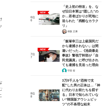
「史上初の特攻」を、な
ぜ旧日本軍は“隠した”の
NEW
か…若者ばかりが死地に
6位
け
6
送られた「残酷なカラク
ッ
リ」
保阪 正康
「飯塚幸三は上級国民だ
から逮捕されない」は間
NEW
違いだった…《池袋暴走
7位
事故》警視庁幹部が「自
7
民党議員」に呼び出され
ても逮捕を見送った理由
守田 哲
3万8千人を“恐怖で支
な
配”した男の正体は…「神
む
に代わりお前たちを罰す
8位
る」日本で知られていな
こ
8
い“韓国版アウシュビッ
ツ”の不条理な結末