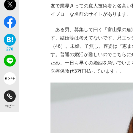
友で業界きっての変人技術者と名高い
イブローな名前のサイトがあります。
ある男、募集して曰く「富山県の魚津
す、結婚等は考えてないです、只エッ
（46）。未婚、子無し。容姿は『恵
270
す。普通の婚活が難しいのでこちらに
ため、一日も早くの婚姻を急いでいます
医療保険代3万円払っています」。
コピー