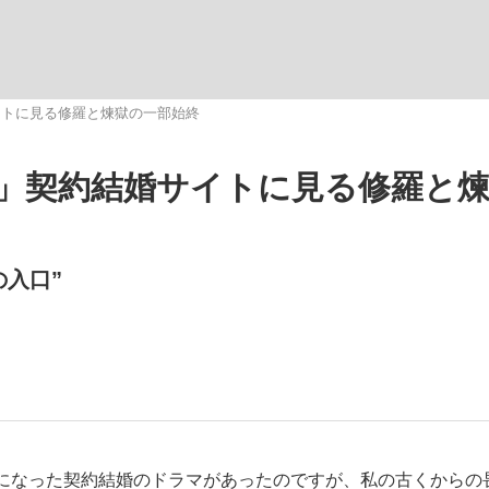
イトに見る修羅と煉獄の一部始終
」契約結婚サイトに見る修羅と
”の真実 選手が明かす...
「敗因分析は一切聞かれなか
キングの誕生
入口”
もっと見る
の国から』倉本聰氏（91...
になった契約結婚のドラマがあったのですが、私の古くからの