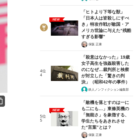
「ヒトより下等な獣」
「日本人は皆殺しにすべ
NEW
き」特攻作戦が敵国・ア
メリカ世論に与えた“残酷
すぎる影響”
保阪 正康
「殺意はなかった」19歳
女子高生を強姦殺害した
のになぜ…裁判所と検察
4位
4
が対立した「驚きの判
決」（昭和42年の事件）
鉄人ノンフィクション編集部
「敵機を落とすのは一に
も二にも…」東條英機の
NEW
「無能さ」を象徴する、
5位
5
学生たちをあきれさせ
た“言葉”とは？
保阪 正康