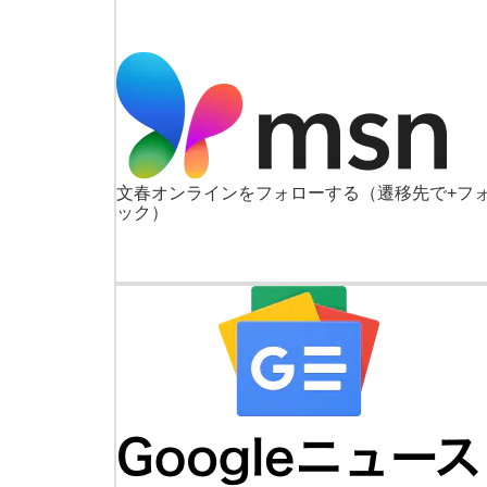
文春オンラインをフォローする
（遷移先で+フ
ック）