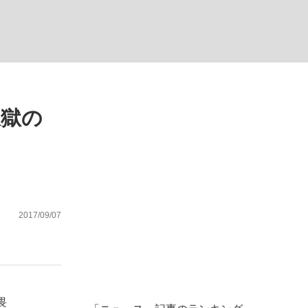
煉獄の
った」侍ジャパン選手が証言した“NPB聞...
を、目撃せよ。
2017/09/07
畏