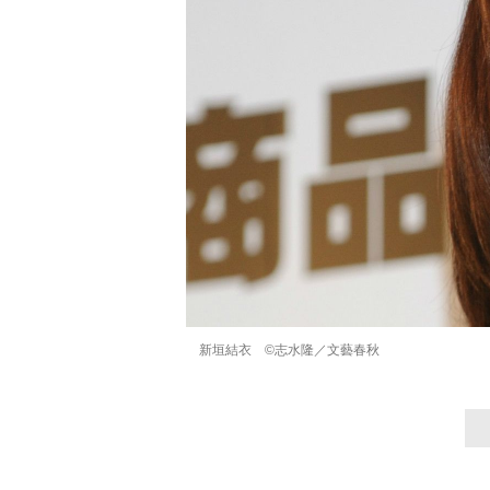
新垣結衣 ©志水隆／文藝春秋