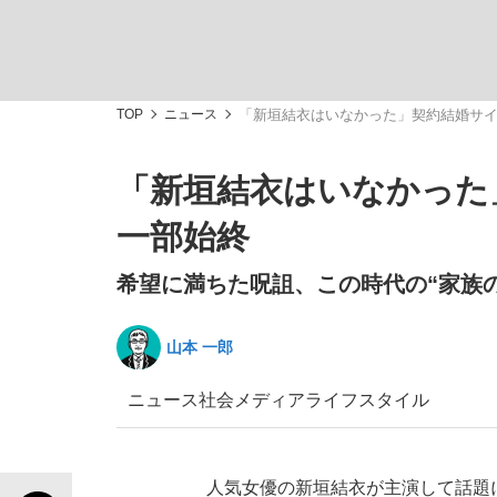
観る将棋、読む将棋
TOP
ニュース
「新垣結衣はいなかった」契約結婚サ
「新垣結衣はいなかった
「最悪の空気のまま解散」WBC日本代表“敗戦
一部始終
希望に満ちた呪詛、この時代の“家族の
山本 一郎
いまさら聞けない資産運用のすべて
ニュース
社会
メディア
ライフスタイル
「クマが悪者扱いされているのが悲しい」『北
人気女優の新垣結衣が主演して話題