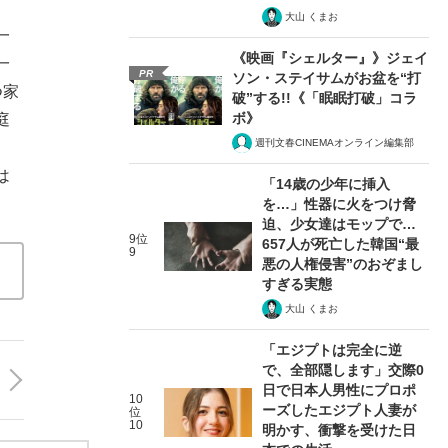
大山 くまお
一
《映画『シェルター』》ジェイ
一
PR
ソン・ステイサムがお盆を“打
つ家
破”する!!《「眠眠打破」コラ
ボ》
庭
週刊文春CINEMAオンライン編集部
は
「14歳の少年に挿入
を…」性器に火をつけ脅
迫、少女達はモップで…
9位
657人が死亡した韓国“最
9
悪の人権侵害”のおぞまし
すぎる実態
大山 くまお
「エジプトは完全に逆
で、全部隠します」交際0
日で日本人男性にプロポ
10
ーズしたエジプト人妻が
位
10
明かす、衝撃を受けた日