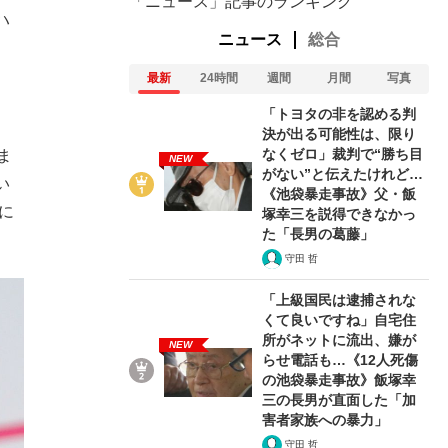
「ニュース」記事のランキング
ハ
ニュース
総合
最新
24時間
週間
月間
写真
「トヨタの非を認める判
決が出る可能性は、限り
なくゼロ」裁判で“勝ち目
ま
NEW
がない”と伝えたけれど…
い
《池袋暴走事故》父・飯
に
塚幸三を説得できなかっ
た「長男の葛藤」
守田 哲
「上級国民は逮捕されな
くて良いですね」自宅住
所がネットに流出、嫌が
NEW
らせ電話も…《12人死傷
の池袋暴走事故》飯塚幸
三の長男が直面した「加
害者家族への暴力」
守田 哲