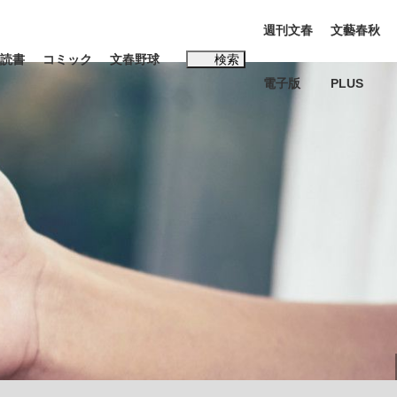
週刊文春
文藝春秋
読書
コミック
文春野球
検索
電子版
PLUS
インタビュー
読書
#松田聖子
本田圭佑が初めて明かした日本代表監督に...
、私のいま