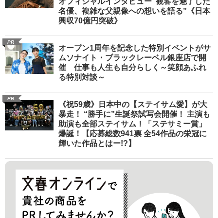
オフィシャルインタビュー“観客を魅了した
名優、複雑な父親像への想いを語る”《日本
興収70億円突破》
PR
オープン1周年を記念した特別イベントがサ
ムソナイト・ブラックレーベル銀座店で開
催 仕事も人生も自分らしく～笑顔あふれ
る特別対談～
PR
《祝59歳》日本中の【ステイサム愛】が大
暴走！ “勝手に”生誕祭試写会開催！ 主演も
助演も全部ステイサム！「ステサミー賞」
爆誕！【応募総数941票 全54作品の栄冠に
輝いた作品とはー!?】