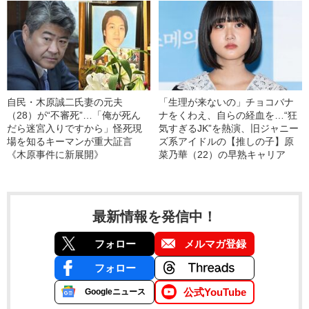
自民・木原誠二氏妻の元夫
「生理が来ないの」チョコバナ
（28）が“不審死”…「俺が死ん
ナをくわえ、自らの経血を…“狂
だら迷宮入りですから」怪死現
気すぎるJK”を熱演、旧ジャニー
場を知るキーマンが重大証言
ズ系アイドルの【推しの子】原
《木原事件に新展開》
菜乃華（22）の早熟キャリア
最新情報を発信中！
フォロー
メルマガ登録
フォロー
公式YouTube
Googleニュース