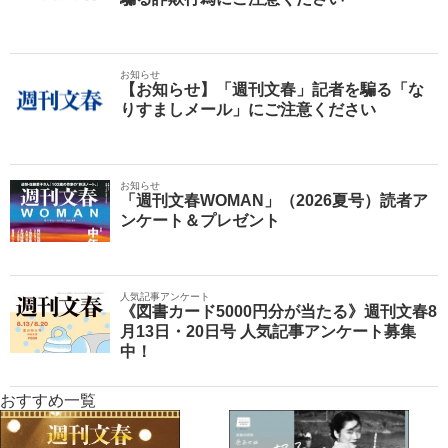
お知らせ
【お知らせ】「週刊文春」記者を騙る「な
りすましメール」にご注意ください
お知らせ
「週刊文春WOMAN」（2026夏号）読者ア
ンケート＆プレゼント
人気記事アンケート
《図書カード5000円分が当たる》週刊文春8
月13日・20日号 人気記事アンケート募集
中！
おすすめ一覧