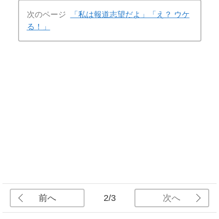
次のページ
「私は報道志望だよ」「え？ ウケ
る！」
前へ
次へ
2/3