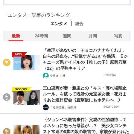
「エンタメ」記事のランキング
エンタメ
総合
最新
24時間
週間
月間
写真
「生理が来ないの」チョコバナナをくわえ、
NEW
自らの経血を…“狂気すぎるJK”を熱演、旧ジ
ャニーズ系アイドルの【推しの子】原菜乃華
（22）の早熟キャリア
22時間前
ゆるま 小林
三山凌輝が妻・趣里との「キス・濡れ場禁止
SCOOP!
ルール」を破って既婚の元宝塚女優・花乃ま
りあと連日密会《直撃後にもホテルへ…》
2026/08/04
「週刊文春」編集部
〈ジョンベネ殺害事件〉父親の性的虐待…？
オネショに怒った母親が…？ 美少女コンテ
スト常連の6歳の娘の殺害で、家族が疑われた