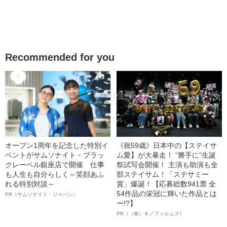
Recommended for you
オープン1周年を記念した特別イ
《祝59歳》日本中の【ステイサ
ベントがサムソナイト・ブラッ
ム愛】が大暴走！ “勝手に”生誕
クレーベル銀座店で開催 仕事
祭試写会開催！ 主演も助演も全
も人生も自分らしく～笑顔あふ
部ステイサム！「ステサミー
れる特別対談～
賞」爆誕！【応募総数941票 全
54作品の栄冠に輝いた作品とは
PR（サムソナイト・ジャパン）
ー!?】
PR（（株）キノフィルムズ）