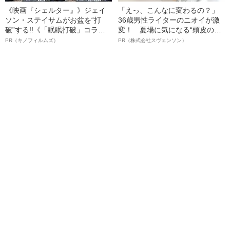
《映画『シェルター』》ジェイ
「えっ、こんなに変わるの？」
ソン・ステイサムがお盆を“打
36歳男性ライターのニオイが激
破”する!!《「眠眠打破」コラ
変！ 夏場に気になる“頭皮のニ
ボ》
オイ”や“ベタつき”を解消す
PR（キノフィルムズ）
PR（株式会社スヴェンソン）
る、“ウィッグのスペシャリス
ト”が生み出した徹底ケアとは