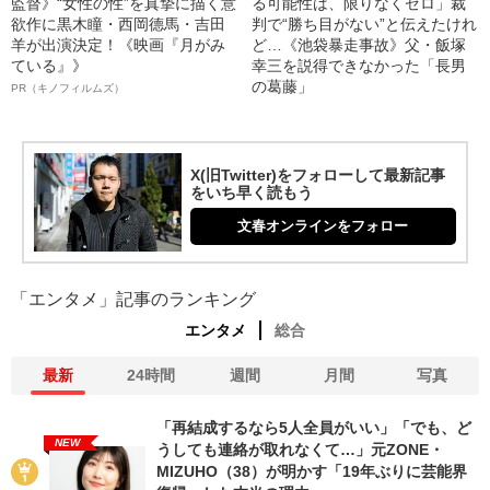
監督》“女性の性”を真摯に描く意
る可能性は、限りなくゼロ」裁
欲作に黒木瞳・西岡德馬・吉田
判で“勝ち目がない”と伝えたけれ
羊が出演決定！《映画『月がみ
ど…《池袋暴走事故》父・飯塚
ている』》
幸三を説得できなかった「長男
の葛藤」
PR（キノフィルムズ）
X(旧Twitter)をフォローして最新記事
をいち早く読もう
文春オンラインをフォロー
「エンタメ」記事のランキング
エンタメ
総合
最新
24時間
週間
月間
写真
「再結成するなら5人全員がいい」「でも、ど
NEW
うしても連絡が取れなくて…」元ZONE・
MIZUHO（38）が明かす「19年ぶりに芸能界