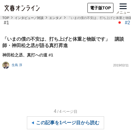
電子版TOP
メニュー
TOP
インタビュー／対談
エンタメ
「いまの僕の不安は、打ち上げと体重と物
#1
#2
「いまの僕の不安は、打ち上げと体重と物販です」 講談
師・神田松之丞が語る真打昇進
神田松之丞、真打への道 #1
生島 淳
2019/02/11
4
/4
ページ目
この記事を1ページ目から読む