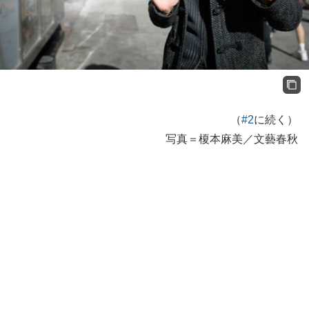
（
#2
に続く）
写真＝榎本麻美／文藝春秋