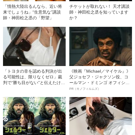
「情熱大陸出るんなら、近い将
チケットが取れない！ 天才講談
来でしょうね」“生意気な”講談
師・神田松之丞を知っています
師・神田松之丞の「野望」
か？
「トヨタの非を認める判決が出
《映画『Michael／マイケル』》
る可能性は、限りなくゼロ」裁
父ジョセフ・ジャクソン役、コ
判で“勝ち目がない”と伝えたけれ
ールマン・ドミンゴ オフィシャ
ど…《池袋暴走事故》父・飯塚
ルインタビュー“観客を魅了した
PR（キノフィルムズ）
幸三を説得できなかった「長男
名優、複雑な父親像への想いを
の葛藤」
語る”《日本興収70億円突破》