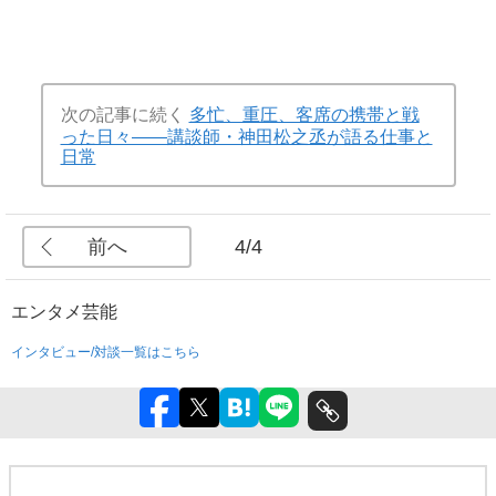
次の記事に続く
多忙、重圧、客席の携帯と戦
った日々――講談師・神田松之丞が語る仕事と
日常
前へ
4/4
エンタメ
芸能
インタビュー/対談一覧はこちら