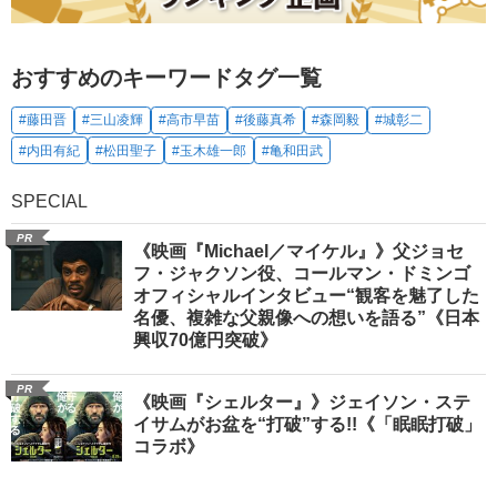
おすすめのキーワードタグ一覧
#藤田晋
#三山凌輝
#高市早苗
#後藤真希
#森岡毅
#城彰二
#内田有紀
#松田聖子
#玉木雄一郎
#亀和田武
SPECIAL
PR
《映画『Michael／マイケル』》父ジョセ
フ・ジャクソン役、コールマン・ドミンゴ
オフィシャルインタビュー“観客を魅了した
名優、複雑な父親像への想いを語る”《日本
興収70億円突破》
PR
《映画『シェルター』》ジェイソン・ステ
イサムがお盆を“打破”する!!《「眠眠打破」
コラボ》