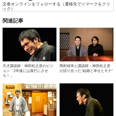
文春オンラインをフォローする
（遷移先で☆マークをクリ
ック）
関連記事
天才講談師・神田松之丞のビジ
岡村靖幸と講談師・神田松之丞
ョン「2年後には真打にさせ
が語り合った“結婚と幸せとモテ”
ろ！」