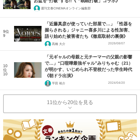
お盆を“打破”する!!《「眠眠打破」コラボ》
週刊文春CINEMAオンライン編集部
「近藤真彦が使っていた部屋で…」「性器を
握らされる」ジャニー喜多川による性加害、
9位
9
語り始めた被害者たち《徹底取材の裏側》
2026/08/07
髙橋 大介
「元ギャルの母親と元チーマーの父親の影響
で…」“口喧嘩最強ギャル”みりちゃむ（21）
10
が明かす、いじめられ不登校だった学生時代
位
10
《朝ドラ出演》
2024/04/20
平田 裕介
11位から20位を見る