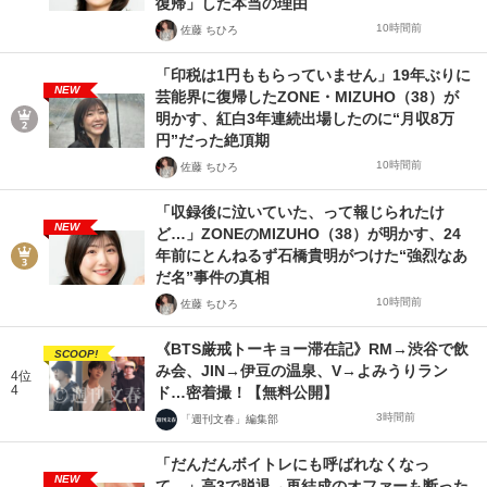
復帰」した本当の理由
10時間前
佐藤 ちひろ
「印税は1円ももらっていません」19年ぶりに
NEW
芸能界に復帰したZONE・MIZUHO（38）が
明かす、紅白3年連続出場したのに“月収8万
円”だった絶頂期
10時間前
佐藤 ちひろ
「収録後に泣いていた、って報じられたけ
NEW
ど…」ZONEのMIZUHO（38）が明かす、24
年前にとんねるず石橋貴明がつけた“強烈なあ
だ名”事件の真相
10時間前
佐藤 ちひろ
《BTS厳戒トーキョー滞在記》RM→渋谷で飲
SCOOP!
み会、JIN→伊豆の温泉、V→よみうりラン
4位
4
ド…密着撮！【無料公開】
3時間前
「週刊文春」編集部
「だんだんボイトレにも呼ばれなくなっ
NEW
て…」高3で脱退→再結成のオファーも断った