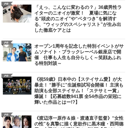
PR
「えっ、こんなに変わるの？」36歳男性ラ
イターのニオイが激変！ 夏場に気にな
る“頭皮のニオイ”や“ベタつき”を解消す
る、“ウィッグのスペシャリスト”が生み出
した徹底ケアとは
PR
オープン1周年を記念した特別イベントがサ
ムソナイト・ブラックレーベル銀座店で開
催 仕事も人生も自分らしく～笑顔あふれ
る特別対談～
PR
《祝59歳》日本中の【ステイサム愛】が大
暴走！ “勝手に”生誕祭試写会開催！ 主演も
助演も全部ステイサム！「ステサミー賞」
爆誕！【応募総数941票 全54作品の栄冠に
輝いた作品とはー!?】
PR
《渡辺淳一原作＆娘・渡邉直子監督》“女性
の性”を真摯に描く意欲作に黒木瞳・西岡德