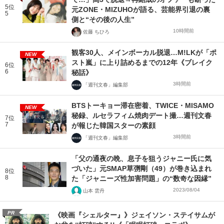
5位
元ZONE・MIZUHOが語る、芸能界引退の裏
5
側と“その後の人生”
10時間前
佐藤 ちひろ
観客30人、メインボーカル脱退…M!LKが「ポ
NEW
スト嵐」に上り詰めるまでの12年《ブレイク
6位
6
秘話》
3時間前
「週刊文春」編集部
BTSトーキョー滞在密着、TWICE・MISAMO
NEW
秘録、ルセラフィム焼肉デート撮…週刊文春
7位
7
が報じた韓国スターの素顔
3時間前
「週刊文春」編集部
「父の通夜の晩、息子を狙うジャニー氏に気
づいた」元SMAP草彅剛（49）が巻き込まれ
8位
8
た「ジャニーズ性加害問題」の“数奇な因縁”
2023/08/04
山本 雲丹
PR
《映画『シェルター』》ジェイソン・ステイサムが