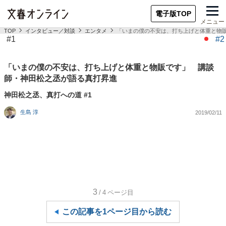
電子版TOP
メニュー
TOP
インタビュー／対談
エンタメ
「いまの僕の不安は、打ち上げと体重と物
#1
#2
「いまの僕の不安は、打ち上げと体重と物販です」 講談
師・神田松之丞が語る真打昇進
神田松之丞、真打への道 #1
生島 淳
2019/02/11
3
/4
ページ目
この記事を1ページ目から読む