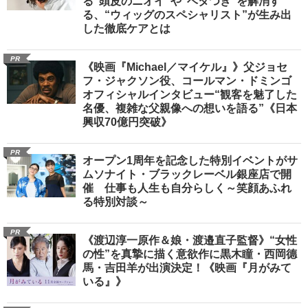
る“頭皮のニオイ”や“ベタつき”を解消す
る、“ウィッグのスペシャリスト”が生み出
した徹底ケアとは
PR
《映画『Michael／マイケル』》父ジョセ
フ・ジャクソン役、コールマン・ドミンゴ
オフィシャルインタビュー“観客を魅了した
名優、複雑な父親像への想いを語る”《日本
興収70億円突破》
PR
オープン1周年を記念した特別イベントがサ
ムソナイト・ブラックレーベル銀座店で開
催 仕事も人生も自分らしく～笑顔あふれ
る特別対談～
PR
《渡辺淳一原作＆娘・渡邉直子監督》“女性
の性”を真摯に描く意欲作に黒木瞳・西岡德
馬・吉田羊が出演決定！《映画『月がみて
いる』》