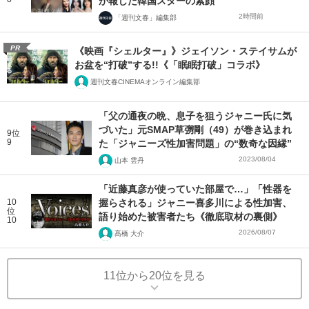
が報じた韓国スターの素顔
2時間前
「週刊文春」編集部
PR
《映画『シェルター』》ジェイソン・ステイサムが
お盆を“打破”する!!《「眠眠打破」コラボ》
週刊文春CINEMAオンライン編集部
「父の通夜の晩、息子を狙うジャニー氏に気
づいた」元SMAP草彅剛（49）が巻き込まれ
9位
9
た「ジャニーズ性加害問題」の“数奇な因縁”
2023/08/04
山本 雲丹
「近藤真彦が使っていた部屋で…」「性器を
10
握らされる」ジャニー喜多川による性加害、
位
語り始めた被害者たち《徹底取材の裏側》
10
2026/08/07
髙橋 大介
11位から20位を見る