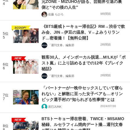
4位
元ZONE・MIZUHOが語る、芸能界引退の裏
4
側と“その後の人生”
9時間前
佐藤 ちひろ
《BTS厳戒トーキョー滞在記》RM→渋谷で飲
SCOOP!
み会、JIN→伊豆の温泉、V→よみうりラン
5位
5
ド…密着撮！【無料公開】
2時間前
「週刊文春」編集部
観客30人、メインボーカル脱退…M!LKが「ポ
NEW
スト嵐」に上り詰めるまでの12年《ブレイク
6位
6
秘話》
2時間前
「週刊文春」編集部
「パートナーが一晩中セックスしていて寝ら
れない」と解散に至った女子ペアも…オリン
7位
7
ピック選手村の“知られざる性事情”とは
2024/07/30
辰巳JUNK
BTSトーキョー滞在密着、TWICE・MISAMO
NEW
秘録、ルセラフィム焼肉デート撮…週刊文春
8位
8