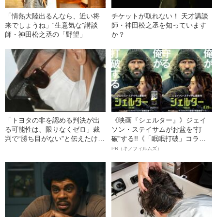
「情熱大陸出るんなら、近い将
チケットが取れない！ 天才講談
来でしょうね」“生意気な”講談
師・神田松之丞を知っています
師・神田松之丞の「野望」
か？
「トヨタの非を認める判決が出
《映画『シェルター』》ジェイ
る可能性は、限りなくゼロ」裁
ソン・ステイサムがお盆を“打
判で“勝ち目がない”と伝えたけれ
破”する!!《「眠眠打破」コラ
ど…《池袋暴走事故》父・飯塚
ボ》
PR（キノフィルムズ）
幸三を説得できなかった「長男
の葛藤」