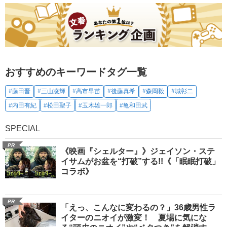
おすすめのキーワードタグ一覧
#藤田晋
#三山凌輝
#高市早苗
#後藤真希
#森岡毅
#城彰二
#内田有紀
#松田聖子
#玉木雄一郎
#亀和田武
SPECIAL
PR
《映画『シェルター』》ジェイソン・ステ
イサムがお盆を“打破”する!!《「眠眠打破」
コラボ》
PR
「えっ、こんなに変わるの？」36歳男性ラ
イターのニオイが激変！ 夏場に気にな