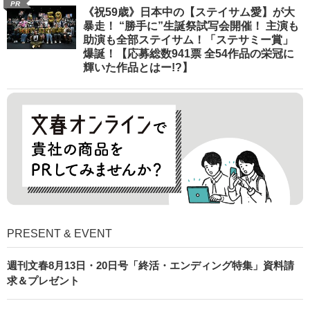
PR
《祝59歳》日本中の【ステイサム愛】が大
暴走！ “勝手に”生誕祭試写会開催！ 主演も
助演も全部ステイサム！「ステサミー賞」
爆誕！【応募総数941票 全54作品の栄冠に
輝いた作品とはー!?】
PRESENT & EVENT
週刊文春8月13日・20日号「終活・エンディング特集」資料請
求＆プレゼント