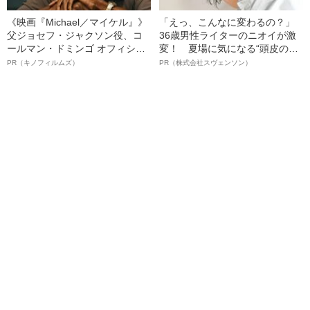
《映画『Michael／マイケル』》
「えっ、こんなに変わるの？」
父ジョセフ・ジャクソン役、コ
36歳男性ライターのニオイが激
ールマン・ドミンゴ オフィシャ
変！ 夏場に気になる“頭皮のニ
ルインタビュー“観客を魅了した
オイ”や“ベタつき”を解消す
PR（キノフィルムズ）
PR（株式会社スヴェンソン）
名優、複雑な父親像への想いを
る、“ウィッグのスペシャリス
語る”《日本興収70億円突破》
ト”が生み出した徹底ケアとは