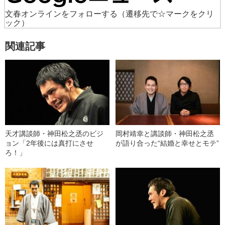
文春オンラインをフォローする
（遷移先で☆マークをクリ
ック）
関連記事
天才講談師・神田松之丞のビジ
岡村靖幸と講談師・神田松之丞
ョン「2年後には真打にさせ
が語り合った“結婚と幸せとモテ”
ろ！」