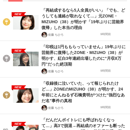
「再結成するなら5人全員がいい」「でも、ど
NEW
うしても連絡が取れなくて…」元ZONE・
MIZUHO（38）が明かす「19年ぶりに芸能界
復帰」した本当の理由
9時間前
佐藤 ちひろ
「印税は1円ももらっていません」19年ぶりに
NEW
芸能界に復帰したZONE・MIZUHO（38）が
明かす、紅白3年連続出場したのに“月収8万
円”だった絶頂期
9時間前
佐藤 ちひろ
「収録後に泣いていた、って報じられたけ
NEW
ど…」ZONEのMIZUHO（38）が明かす、24
年前にとんねるず石橋貴明がつけた“強烈なあ
だ名”事件の真相
9時間前
佐藤 ちひろ
「だんだんボイトレにも呼ばれなくなっ
NEW
て…」高3で脱退→再結成のオファーも断った