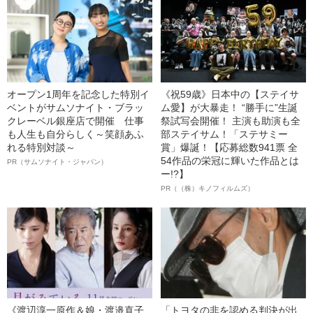
オープン1周年を記念した特別イ
《祝59歳》日本中の【ステイサ
ベントがサムソナイト・ブラッ
ム愛】が大暴走！ “勝手に”生誕
クレーベル銀座店で開催 仕事
祭試写会開催！ 主演も助演も全
も人生も自分らしく～笑顔あふ
部ステイサム！「ステサミー
れる特別対談～
賞」爆誕！【応募総数941票 全
54作品の栄冠に輝いた作品とは
PR（サムソナイト・ジャパン）
ー!?】
PR（（株）キノフィルムズ）
《渡辺淳一原作＆娘・渡邉直子
「トヨタの非を認める判決が出