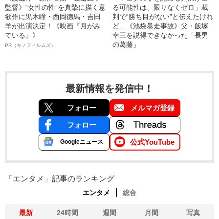
監督》“女性の性”を真摯に描く意
る可能性は、限りなくゼロ」裁
欲作に黒木瞳・西岡德馬・吉田
判で“勝ち目がない”と伝えたけれ
羊が出演決定！《映画『月がみ
ど…《池袋暴走事故》父・飯塚
ている』》
幸三を説得できなかった「長男
の葛藤」
PR（キノフィルムズ）
最新情報を発信中！
フォロー
メルマガ登録
フォロー
公式YouTube
Googleニュース
「エンタメ」記事のランキング
エンタメ
総合
最新
24時間
週間
月間
写真