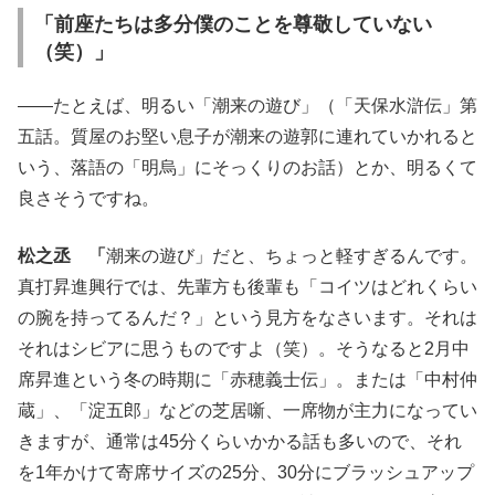
「前座たちは多分僕のことを尊敬していない
（笑）」
――たとえば、明るい「潮来の遊び」（「天保水滸伝」第
五話。質屋のお堅い息子が潮来の遊郭に連れていかれると
いう、落語の「明烏」にそっくりのお話）とか、明るくて
良さそうですね。
松之丞 「
潮来の遊び」だと、ちょっと軽すぎるんです。
真打昇進興行では、先輩方も後輩も「コイツはどれくらい
の腕を持ってるんだ？」という見方をなさいます。それは
それはシビアに思うものですよ（笑）。そうなると2月中
席昇進という冬の時期に「赤穂義士伝」。または「中村仲
蔵」、「淀五郎」などの芝居噺、一席物が主力になってい
きますが、通常は45分くらいかかる話も多いので、それ
を1年かけて寄席サイズの25分、30分にブラッシュアップ