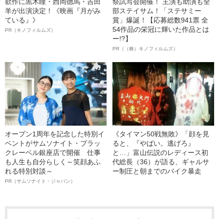
欲作に黒木瞳・西岡德馬・吉田
祭試写会開催！ 主演も助演も全
羊が出演決定！《映画『月がみ
部ステイサム！「ステサミー
ている』》
賞」爆誕！【応募総数941票 全
54作品の栄冠に輝いた作品とは
PR（キノフィルムズ）
ー!?】
PR（（株）キノフィルムズ）
オープン1周年を記念した特別イ
《タイマン50戦無敗》「顔を見
ベントがサムソナイト・ブラッ
ると、『やばい。逃げろ』
クレーベル銀座店で開催 仕事
と…」富山伝説のレディース初
も人生も自分らしく～笑顔あふ
代総長（36）が語る、ギャルサ
れる特別対談～
ー制圧と朝までのバイク暴走
PR（サムソナイト・ジャパン）