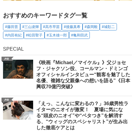
おすすめのキーワードタグ一覧
#藤田晋
#三山凌輝
#高市早苗
#後藤真希
#森岡毅
#城彰二
#内田有紀
#松田聖子
#玉木雄一郎
#亀和田武
SPECIAL
PR
《映画『Michael／マイケル』》父ジョセ
フ・ジャクソン役、コールマン・ドミンゴ
オフィシャルインタビュー“観客を魅了した
名優、複雑な父親像への想いを語る”《日本
興収70億円突破》
PR
「えっ、こんなに変わるの？」36歳男性ラ
イターのニオイが激変！ 夏場に気にな
る“頭皮のニオイ”や“ベタつき”を解消す
る、“ウィッグのスペシャリスト”が生み出
した徹底ケアとは