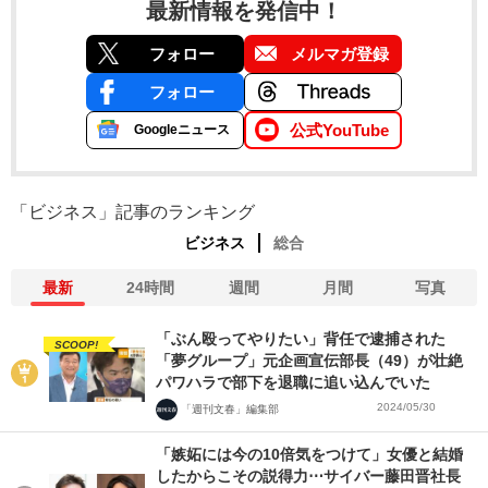
最新情報を発信中！
フォロー
メルマガ登録
フォロー
公式YouTube
Googleニュース
「ビジネス」記事のランキング
ビジネス
総合
最新
24時間
週間
月間
写真
「ぶん殴ってやりたい」背任で逮捕された
SCOOP!
「夢グループ」元企画宣伝部長（49）が壮絶
パワハラで部下を退職に追い込んでいた
2024/05/30
「週刊文春」編集部
「嫉妬には今の10倍気をつけて」女優と結婚
したからこその説得力⋯サイバー藤田晋社長