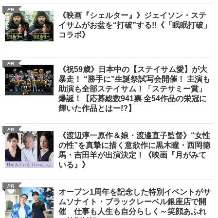
PR
《映画『シェルター』》ジェイソン・ステ
イサムがお盆を“打破”する!!《「眠眠打破」
コラボ》
PR
《祝59歳》日本中の【ステイサム愛】が大
暴走！ “勝手に”生誕祭試写会開催！ 主演も
助演も全部ステイサム！「ステサミー賞」
爆誕！【応募総数941票 全54作品の栄冠に
輝いた作品とはー!?】
PR
《渡辺淳一原作＆娘・渡邉直子監督》“女性
の性”を真摯に描く意欲作に黒木瞳・西岡德
馬・吉田羊が出演決定！《映画『月がみて
いる』》
PR
オープン1周年を記念した特別イベントがサ
ムソナイト・ブラックレーベル銀座店で開
催 仕事も人生も自分らしく～笑顔あふれ