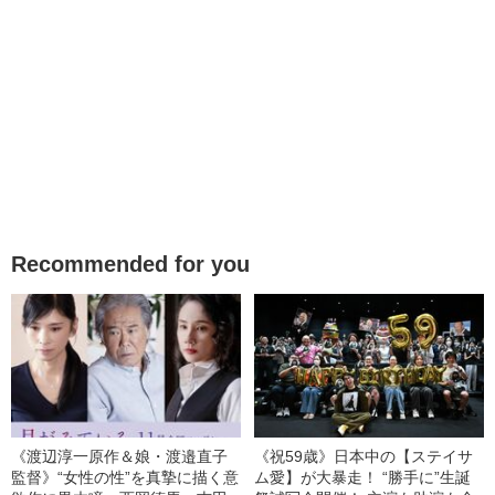
Recommended for you
《渡辺淳一原作＆娘・渡邉直子
《祝59歳》日本中の【ステイサ
監督》“女性の性”を真摯に描く意
ム愛】が大暴走！ “勝手に”生誕