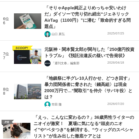
「そりゃApple純正よりめっちゃ安いわけ
だ」ダイソーで売り切れ続出“ジェネリック
6位
AirTag（1100円）”に潜む「致命的すぎる問
6
題点」
2025/07/25
山口 真弘
SCOOP!
元阪神・関本賢太郎が関与した「250億円投資
7位
トラブル」《預託法違反の疑いで告発状》
7
2026/04/18
「週刊文春」編集部
「地鎮祭に半グレ10人行かせ、どつき回す」
暴力団関係者に脅された〈錢髙組〉は現金
8位
2000万円で…“闇取引”を仲介〈サバキ役〉と
8
は？
2026/07/20
市田 隆
「えっ、こんなに変わるの？」36歳男性ライターの
PR
ニオイが激変！ 夏場に気になる“頭皮のニオ
イ”や“ベタつき”を解消する、“ウィッグのスペシャ
リスト”が生み出した徹底ケアとは