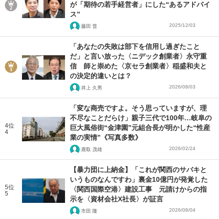
が「期待の若手経営者」にした“あるアドバイ
ス”
2025/12/03
藤田 晋
「あなたの失敗は部下を信用し過ぎたこと
だ」と言い放った〈ニデック創業者〉永守重
信 師と崇めた〈京セラ創業者〉稲盛和夫と
の決定的違いとは？
2026/08/03
井上 久男
「変な商売ですよ。そう思っていますが、理
不尽なことだらけ」親子三代で100年…岐阜の
4位
巨大風俗街“金津園”元組合長が明かした“性産
4
業の実情”《写真多数》
2026/02/24
鹿取 茂雄
【暴力団に上納金】「これが関西のサバキと
いうものなんですわ」裏金10億円が発覚した
5位
〈関西国際空港〉建設工事 元請けからの指
5
示を〈資材会社X社長〉が証言
2026/08/04
市田 隆