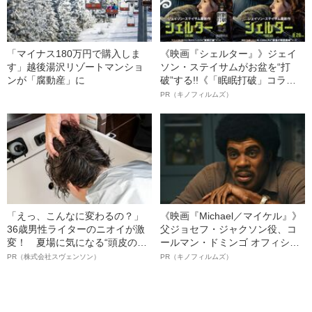
「マイナス180万円で購入しま
《映画『シェルター』》ジェイ
す」越後湯沢リゾートマンショ
ソン・ステイサムがお盆を“打
ンが「腐動産」に
破”する!!《「眠眠打破」コラ
ボ》
PR（キノフィルムズ）
「えっ、こんなに変わるの？」
《映画『Michael／マイケル』》
36歳男性ライターのニオイが激
父ジョセフ・ジャクソン役、コ
変！ 夏場に気になる“頭皮のニ
ールマン・ドミンゴ オフィシャ
オイ”や“ベタつき”を解消す
ルインタビュー“観客を魅了した
PR（株式会社スヴェンソン）
PR（キノフィルムズ）
る、“ウィッグのスペシャリス
名優、複雑な父親像への想いを
ト”が生み出した徹底ケアとは
語る”《日本興収70億円突破》