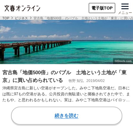
電子版TOP
メニュー
TOP
ビジネス
宮古島「地価500倍」のバブル 土地という土地が「東京」に買い
宮古島「地価500倍」のバブル 土地という土地が「東
京」に買い占められている
牧野 知弘
2019/04/02
沖縄県宮古島に新しい空港がオープンした。みやこ下地島空港だ。日本に
は既に97もの空港がある。公共投資の無駄遣いと揶揄されてきた中で、ま
たもや、と思われるかもしれない。実は、みやこ下地島空港はパイロット
の訓練用の飛行…
続きを読む