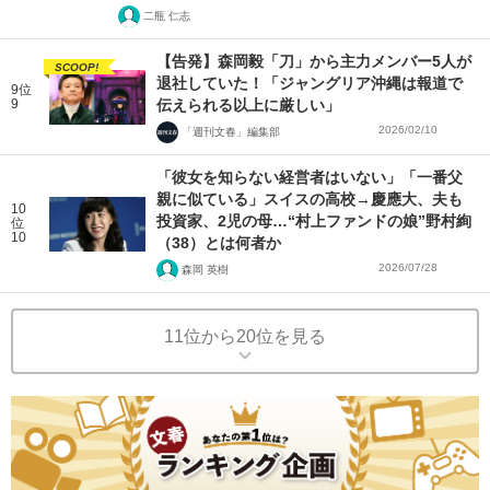
二瓶 仁志
【告発】森岡毅「刀」から主力メンバー5人が
SCOOP!
退社していた！「ジャングリア沖縄は報道で
9位
9
伝えられる以上に厳しい」
2026/02/10
「週刊文春」編集部
「彼女を知らない経営者はいない」「一番父
親に似ている」スイスの高校→慶應大、夫も
10
投資家、2児の母…“村上ファンドの娘”野村絢
位
10
（38）とは何者か
2026/07/28
森岡 英樹
11位から20位を見る