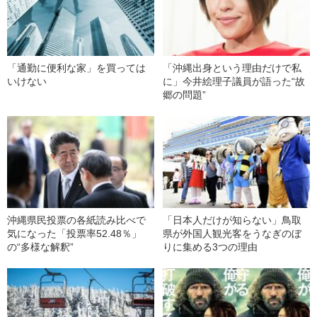
「通勤に便利な家」を買っては
「沖縄出身という理由だけで私
いけない
に」今井絵理子議員が語った“故
郷の問題”
沖縄県民投票の各紙読み比べで
「日本人だけが知らない」鳥取
気になった「投票率52.48％」
県が外国人観光客をうなぎのぼ
の“多様な解釈”
りに集める3つの理由