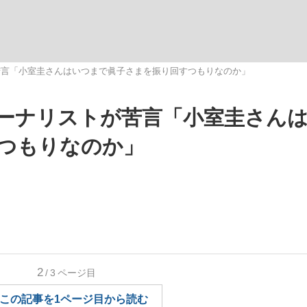
観る将棋、読
苦言「小室圭さんはいつまで眞子さまを振り回すつもりなのか」
ーナリストが苦言「小室圭さん
”の真実 選手が明かす...
「敗因分析は一切聞かれなか
つもりなのか」
2
/3
ページ目
の国から』倉本聰氏（91...
この記事を1ページ目から読む