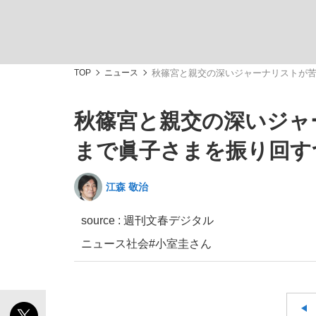
TOP
ニュース
秋篠宮と親交の深いジャーナリストが
秋篠宮と親交の深いジャ
「最悪の空気のまま解散」WBC日本代表“敗戦
私のあのとき、私のいま
まで眞子さまを振り回す
江森 敬治
source : 週刊文春デジタル
ニュース
社会
#小室圭さん
「クマが悪者扱いされているのが悲しい」『北
キングの誕生を、目撃せよ。