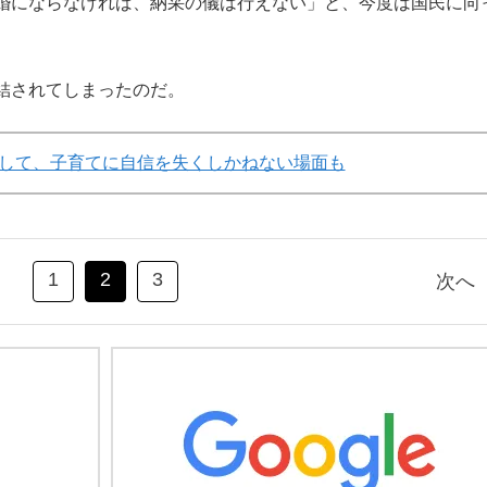
婚にならなければ、納采の儀は行えない」と、今度は国民に向
結されてしまったのだ。
して、子育てに自信を失くしかねない場面も
1
2
3
次へ