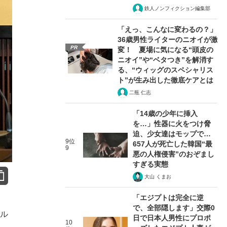
鉄人ノンフィクション編集部
「えっ、こんなに変わるの？」
36歳男性ライターのニオイが激
PR
変！ 夏場に気になる“頭皮の
ニオイ”や“ベタつき”を解消す
る、“ウィッグのスペシャリス
ト”が生み出した徹底ケアとは
二瓶 仁志
「14歳の少年に挿入
を…」性器に火をつけ脅
迫、少女達はモップで…
9位
657人が死亡した韓国“最
9
悪の人権侵害”のおぞまし
すぎる実態
大山 くまお
「エジプトは完全に逆
で、全部隠します」交際0
ブル
日で日本人男性にプロポ
10