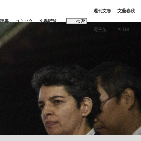
週刊文春
文藝春秋
読書
コミック
文春野球
検索
電子版
PLUS
インタビュー
読書
#松田聖子
本田圭佑が初めて明かした日本代表監督に...
K-POPアイドルたち