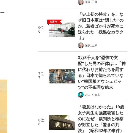
保阪 正康
ロー
「史上初の特攻」を、な
ぜ旧日本軍は“隠した”の
NEW
か…若者ばかりが死地に
6位
6
送られた「残酷なカラク
リ」
保阪 正康
3万8千人を“恐怖で支
配”した男の正体は…「神
に代わりお前たちを罰す
7位
る」日本で知られていな
7
い“韓国版アウシュビッ
ツ”の不条理な結末
大山 くまお
「殺意はなかった」19歳
女子高生を強姦殺害した
のになぜ…裁判所と検察
8位
8
が対立した「驚きの判
決」（昭和42年の事件）