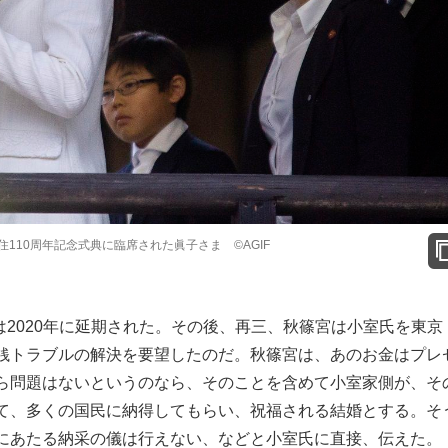
住110周年記念式典に臨席された眞子さま ©AGIF
は2020年に延期された。その後、再三、秋篠宮は小室氏を東京
銭トラブルの解決を要望したのだ。秋篠宮は、あのお金はプレ
ら問題はないというのなら、そのことを含めて小室家側が、そ
て、多くの国民に納得してもらい、祝福される結婚とする。そ
にあたる納采の儀は行えない、などと小室氏に直接、伝えた。