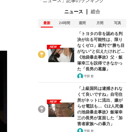
「ニュース」記事のランキング
ニュース
総合
最新
24時間
週間
月間
写真
。
「トヨタの非を認める判
決が出る可能性は、限り
なくゼロ」裁判で“勝ち目
NEW
がない”と伝えたけれど…
《池袋暴走事故》父・飯
塚幸三を説得できなかっ
た「長男の葛藤」
守田 哲
「上級国民は逮捕されな
くて良いですね」自宅住
所がネットに流出、嫌が
NEW
らせ電話も…《12人死傷
の池袋暴走事故》飯塚幸
三の長男が直面した「加
害者家族への暴力」
守田 哲