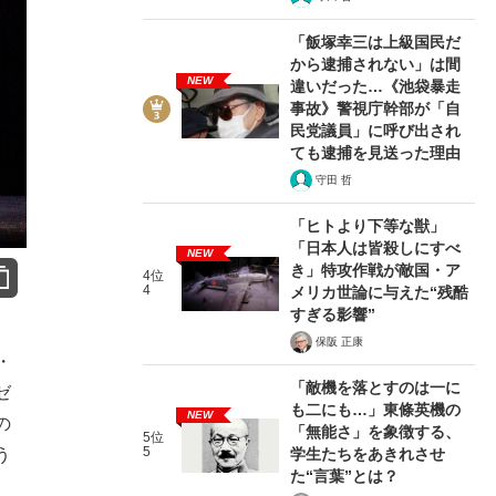
「飯塚幸三は上級国民だ
から逮捕されない」は間
NEW
違いだった…《池袋暴走
事故》警視庁幹部が「自
民党議員」に呼び出され
ても逮捕を見送った理由
守田 哲
「ヒトより下等な獣」
「日本人は皆殺しにすべ
NEW
き」特攻作戦が敵国・ア
4位
4
メリカ世論に与えた“残酷
すぎる影響”
保阪 正康
・
「敵機を落とすのは一に
ゼ
も二にも…」東條英機の
NEW
の
「無能さ」を象徴する、
5位
5
学生たちをあきれさせ
う
た“言葉”とは？