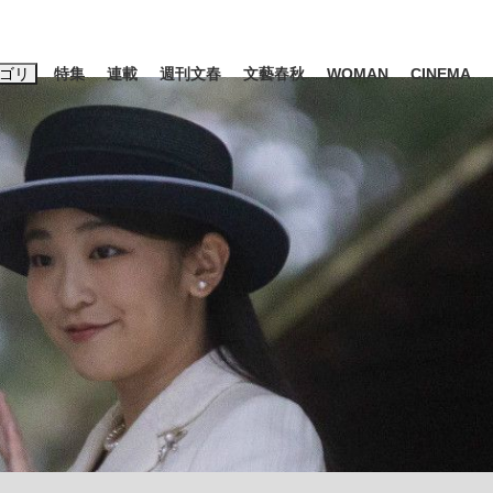
ゴリ
特集
連載
週刊文春
文藝春秋
WOMAN
CINEMA
キーワード入力
ス
エンタメ
ライフ
ビジネス
ーワードタグ一覧
山凌輝
#高市早苗
#後藤真希
#森岡毅
#城彰二
#内田有紀
#亀和田武
み会、JIN→伊豆の...
「90%は失敗する。でも…」
日本生まれの