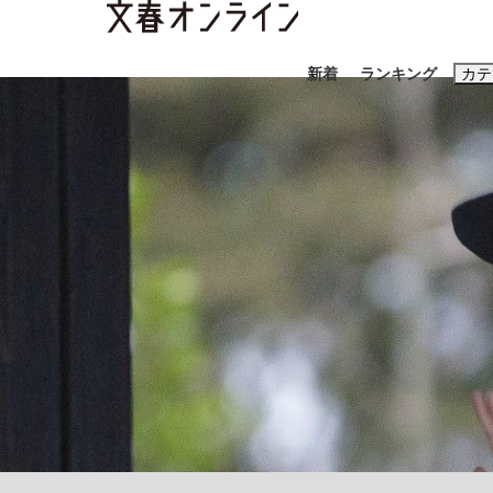
新着
ランキング
カテ
スクープ
ニュー
おすすめのキ
#藤田晋
#三
#玉木雄一郎
《BTS厳戒トーキョー滞在記》RM→渋谷で飲
終戦から81年