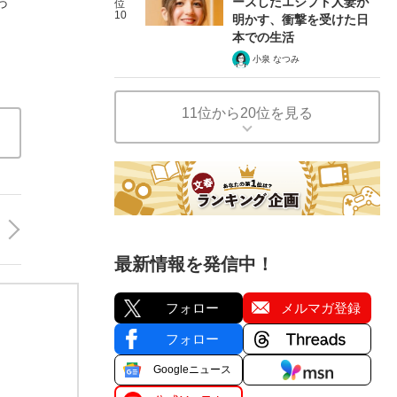
っ
ーズしたエジプト人妻が
位
10
明かす、衝撃を受けた日
本での生活
小泉 なつみ
11位から20位を見る
最新情報を発信中！
フォロー
メルマガ登録
フォロー
Googleニュース