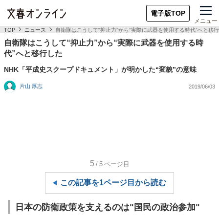
電子版TOP
メニュー
TOP
ニュース
自衛隊はこうして“抑止力”から“実際に武器を使用する時代”へと移
自衛隊はこうして“抑止力”から“実際に武器を使用する時
代”へと移行した
NHK「平成史スクープドキュメント」が明かした“変貌”の意味
片山 厚志
2019/06/03
5
/5
ページ目
この記事を1ページ目から読む
日本の防衛政策を支えるのは"国民の政治参加"