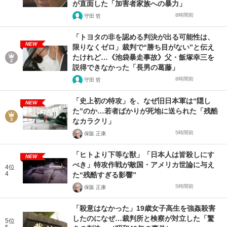
が直面した「加害者家族への暴力」
8時間前
守田 哲
「トヨタの非を認める判決が出る可能性は、
NEW
限りなくゼロ」裁判で“勝ち目がない”と伝え
たけれど…《池袋暴走事故》父・飯塚幸三を
説得できなかった「長男の葛藤」
8時間前
守田 哲
「史上初の特攻」を、なぜ旧日本軍は“隠し
NEW
た”のか…若者ばかりが死地に送られた「残酷
なカラクリ」
5時間前
保阪 正康
「ヒトより下等な獣」「日本人は皆殺しにす
NEW
べき」特攻作戦が敵国・アメリカ世論に与え
4位
4
た“残酷すぎる影響”
5時間前
保阪 正康
「殺意はなかった」19歳女子高生を強姦殺害
したのになぜ…裁判所と検察が対立した「驚
5位