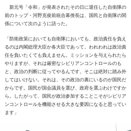
新元号「令和」が発表されたその日に退任した自衛隊の
前のトップ・河野克俊前統合幕僚長は、国民と自衛隊の関
係について次のように語った。
「防衛政策においても自衛隊においても、政治責任を負え
るのは内閣総理大臣か各大臣であって、われわれは政治責
任を負いたくても負えません。ミッションを与えられたら
やりますが、それは厳密なシビリアンコントロールのも
と、政治の判断に従ってやるんです。そこは絶対に踏み外
してはいけない。それは、その政治の裏にいるのが国民だ
からです。国民が国会議員を選び、政府を選ぶわけですか
ら。したがって、国民が政治参加することこそがシビリア
ンコントロールを機能させる大きな要因になると思ってい
ます」