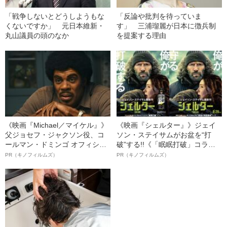
「戦争しないとどうしようもな
「反論や批判を待っていま
くないですか」 元日本維新・
す」 三浦瑠麗が日本に徴兵制
丸山議員の頭のなか
を提案する理由
《映画『Michael／マイケル』》
《映画『シェルター』》ジェイ
父ジョセフ・ジャクソン役、コ
ソン・ステイサムがお盆を“打
ールマン・ドミンゴ オフィシャ
破”する!!《「眠眠打破」コラ
ルインタビュー“観客を魅了した
ボ》
PR（キノフィルムズ）
PR（キノフィルムズ）
名優、複雑な父親像への想いを
語る”《日本興収70億円突破》