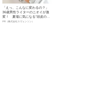
「えっ、こんなに変わるの？」
36歳男性ライターのニオイが激
変！ 夏場に気になる“頭皮のニ
オイ”や“ベタつき”を解消す
PR（株式会社スヴェンソン）
る、“ウィッグのスペシャリス
ト”が生み出した徹底ケアとは