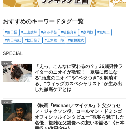
おすすめのキーワードタグ一覧
#藤田晋
#三山凌輝
#高市早苗
#後藤真希
#森岡毅
#城彰二
#内田有紀
#松田聖子
#玉木雄一郎
#亀和田武
SPECIAL
PR
「えっ、こんなに変わるの？」36歳男性ラ
イターのニオイが激変！ 夏場に気にな
る“頭皮のニオイ”や“ベタつき”を解消す
る、“ウィッグのスペシャリスト”が生み出
した徹底ケアとは
PR
《映画『Michael／マイケル』》父ジョセ
フ・ジャクソン役、コールマン・ドミンゴ
オフィシャルインタビュー“観客を魅了した
名優、複雑な父親像への想いを語る”《日本
興収70億円突破》