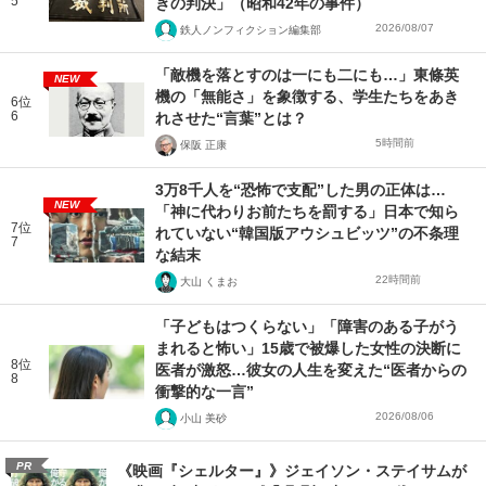
5
きの判決」（昭和42年の事件）
2026/08/07
鉄人ノンフィクション編集部
「敵機を落とすのは一にも二にも…」東條英
NEW
機の「無能さ」を象徴する、学生たちをあき
6位
6
れさせた“言葉”とは？
5時間前
保阪 正康
3万8千人を“恐怖で支配”した男の正体は…
NEW
「神に代わりお前たちを罰する」日本で知ら
7位
れていない“韓国版アウシュビッツ”の不条理
7
な結末
22時間前
大山 くまお
「子どもはつくらない」「障害のある子がう
まれると怖い」15歳で被爆した女性の決断に
8位
医者が激怒…彼女の人生を変えた“医者からの
8
衝撃的な一言”
2026/08/06
小山 美砂
PR
《映画『シェルター』》ジェイソン・ステイサムが