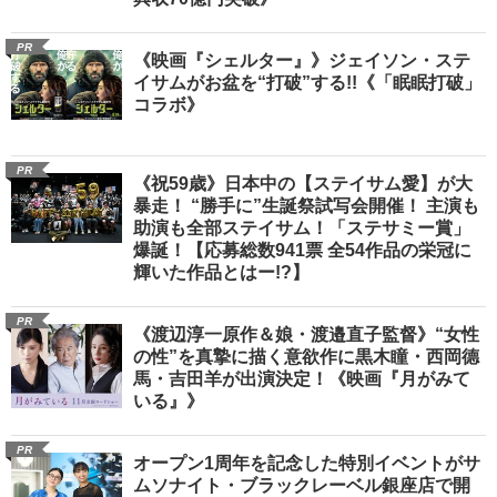
PR
《映画『シェルター』》ジェイソン・ステ
イサムがお盆を“打破”する!!《「眠眠打破」
コラボ》
PR
《祝59歳》日本中の【ステイサム愛】が大
暴走！ “勝手に”生誕祭試写会開催！ 主演も
助演も全部ステイサム！「ステサミー賞」
爆誕！【応募総数941票 全54作品の栄冠に
輝いた作品とはー!?】
PR
《渡辺淳一原作＆娘・渡邉直子監督》“女性
の性”を真摯に描く意欲作に黒木瞳・西岡德
馬・吉田羊が出演決定！《映画『月がみて
いる』》
PR
オープン1周年を記念した特別イベントがサ
ムソナイト・ブラックレーベル銀座店で開