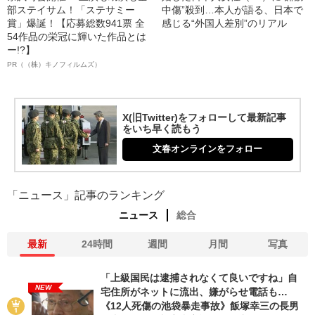
部ステイサム！「ステサミー
中傷”殺到…本人が語る、日本で
賞」爆誕！【応募総数941票 全
感じる“外国人差別”のリアル
54作品の栄冠に輝いた作品とは
ー!?】
PR（（株）キノフィルムズ）
X(旧Twitter)をフォローして最新記事
をいち早く読もう
文春オンラインをフォロー
「ニュース」記事のランキング
ニュース
総合
最新
24時間
週間
月間
写真
「上級国民は逮捕されなくて良いですね」自
NEW
宅住所がネットに流出、嫌がらせ電話も…
《12人死傷の池袋暴走事故》飯塚幸三の長男