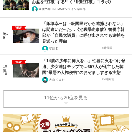
お盆を“打破”する!!《「眠眠打破」コラボ》
週刊文春CINEMAオンライン編集部
「飯塚幸三は上級国民だから逮捕されない」
NEW
は間違いだった…《池袋暴走事故》警視庁幹
9位
部が「自民党議員」に呼び出されても逮捕を
9
見送った理由
8時間前
守田 哲
「14歳の少年に挿入を…」性器に火をつけ脅
NEW
10
迫、少女達はモップで…657人が死亡した韓
位
国“最悪の人権侵害”のおぞましすぎる実態
10
22時間前
大山 くまお
11位から20位を見る