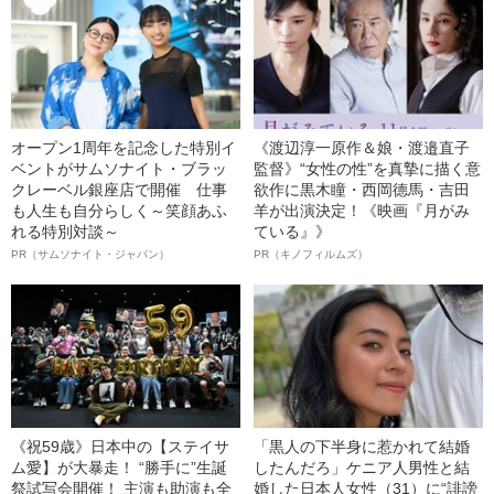
オープン1周年を記念した特別イ
《渡辺淳一原作＆娘・渡邉直子
ベントがサムソナイト・ブラッ
監督》“女性の性”を真摯に描く意
クレーベル銀座店で開催 仕事
欲作に黒木瞳・西岡德馬・吉田
も人生も自分らしく～笑顔あふ
羊が出演決定！《映画『月がみ
れる特別対談～
ている』》
PR（サムソナイト・ジャパン）
PR（キノフィルムズ）
《祝59歳》日本中の【ステイサ
「黒人の下半身に惹かれて結婚
ム愛】が大暴走！ “勝手に”生誕
したんだろ」ケニア人男性と結
祭試写会開催！ 主演も助演も全
婚した日本人女性（31）に“誹謗