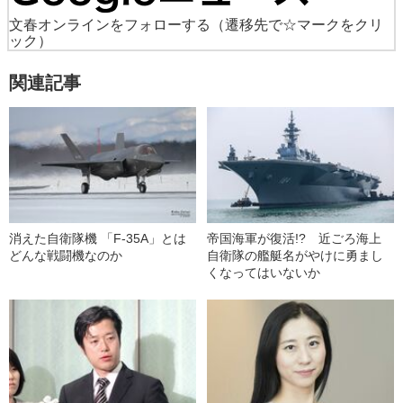
文春オンラインをフォローする
（遷移先で☆マークをクリ
ック）
関連記事
消えた自衛隊機 「F-35A」とは
帝国海軍が復活!? 近ごろ海上
どんな戦闘機なのか
自衛隊の艦艇名がやけに勇まし
くなってはいないか