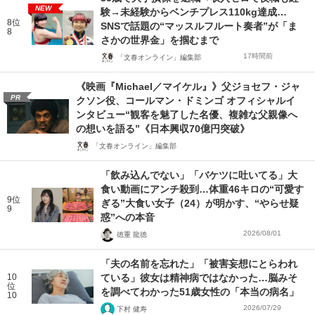
NEW
験→未経験からベンチプレス110kg達成…
8位
SNSで話題の“マッスルフルート奏者”が「ま
8
さかの世界金」を掴むまで
17時間前
「文春オンライン」編集部
《映画『Michael／マイケル』》父ジョセフ・ジャ
PR
クソン役、コールマン・ドミンゴ オフィシャルイ
ンタビュー“観客を魅了した名優、複雑な父親像へ
の想いを語る”《日本興収70億円突破》
「文春オンライン」編集部
「飲み込んでない」「バケツに吐いてる」大
食い動画にアンチ殺到…体重46キロの“可愛す
9位
ぎる”大食い女子（24）が明かす、“やらせ疑
9
惑”への本音
2026/08/01
徳重 龍徳
「夫の名前を忘れた」「被害妄想にとらわれ
10
ている」彼女は精神病ではなかった…脳みそ
位
を調べてわかった51歳女性の「本当の病名」
10
2026/07/29
下村 健寿