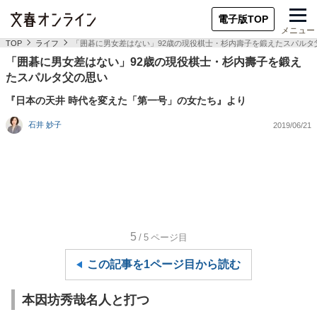
電子版TOP
メニュー
TOP
ライフ
「囲碁に男女差はない」92歳の現役棋士・杉内壽子を鍛えたスパルタ
「囲碁に男女差はない」92歳の現役棋士・杉内壽子を鍛え
たスパルタ父の思い
『日本の天井 時代を変えた「第一号」の女たち』より
石井 妙子
2019/06/21
5
/5
ページ目
この記事を1ページ目から読む
本因坊秀哉名人と打つ