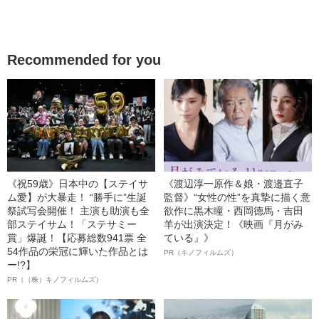
Recommended for you
《祝59歳》日本中の【ステイサ
《渡辺淳一原作＆娘・渡邉直子
ム愛】が大暴走！ “勝手に”生誕
監督》“女性の性”を真摯に描く意
祭試写会開催！ 主演も助演も全
欲作に黒木瞳・西岡德馬・吉田
部ステイサム！「ステサミー
羊が出演決定！《映画『月がみ
賞」爆誕！【応募総数941票 全
ている』》
54作品の栄冠に輝いた作品とは
PR（キノフィルムズ）
ー!?】
PR（（株）キノフィルムズ）