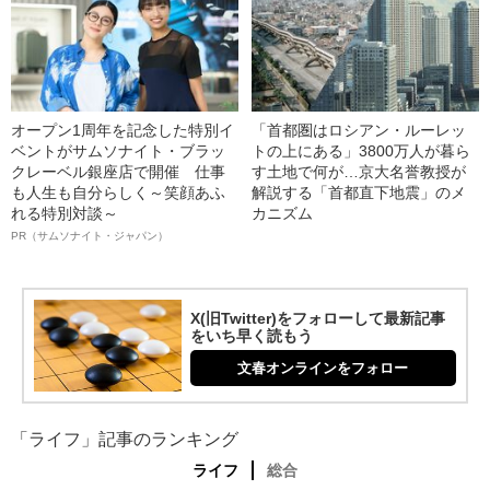
オープン1周年を記念した特別イ
「首都圏はロシアン・ルーレッ
ベントがサムソナイト・ブラッ
トの上にある」3800万人が暮ら
クレーベル銀座店で開催 仕事
す土地で何が…京大名誉教授が
も人生も自分らしく～笑顔あふ
解説する「首都直下地震」のメ
れる特別対談～
カニズム
PR（サムソナイト・ジャパン）
X(旧Twitter)をフォローして最新記事
をいち早く読もう
文春オンラインをフォロー
「ライフ」記事のランキング
ライフ
総合