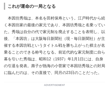
これが運命の一局となる
本因坊秀哉は、本名を田村保寿という。江戸時代から続
く本因坊家の最後の家元であり、本因坊秀哉と名乗ってい
た。秀哉は自分の代で家元制を廃止することを表明し、以
後、「本因坊」は大阪毎日新聞社（現・毎日新聞社）が主
催する本因坊戦というタイトル戦を勝ち上がった棋士が名
乗ることのできる称号となる。前近代的な家元制度に自ら
幕を引いた秀哉は、昭和12（1937）年1月1日には、自身
の引退を発表。壽子が熱海の小菅家で本因坊秀哉との対局
に臨んだのは、その直後で、同月の23日のことだった。
ADVERTISEMENT