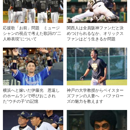
応援歌「お前」問題 ミュージ
関西人は全員阪神ファンだと決
シャンの視点で考えた歌詞の“二
めつけられるなか、オリックス
人称表現”について
ファンはどう生きるか問題
横浜へと嫁いだ伊藤光 恩返し
神戸の大学教授からベイスター
のホームランで呼びおこされ
ズファンの人妻へ バファロー
た“ウチの子”の記憶
ズの魅力を教えます