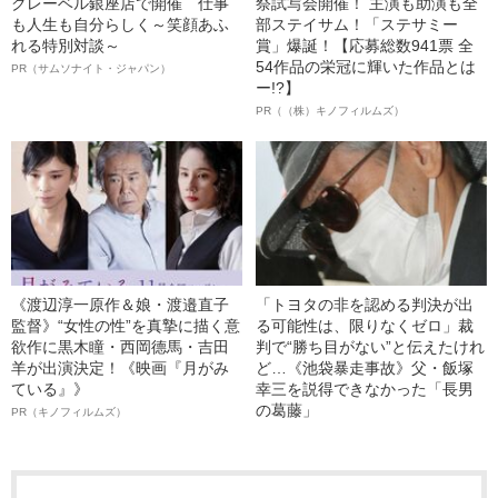
クレーベル銀座店で開催 仕事
祭試写会開催！ 主演も助演も全
も人生も自分らしく～笑顔あふ
部ステイサム！「ステサミー
れる特別対談～
賞」爆誕！【応募総数941票 全
54作品の栄冠に輝いた作品とは
PR（サムソナイト・ジャパン）
ー!?】
PR（（株）キノフィルムズ）
《渡辺淳一原作＆娘・渡邉直子
「トヨタの非を認める判決が出
監督》“女性の性”を真摯に描く意
る可能性は、限りなくゼロ」裁
欲作に黒木瞳・西岡德馬・吉田
判で“勝ち目がない”と伝えたけれ
羊が出演決定！《映画『月がみ
ど…《池袋暴走事故》父・飯塚
ている』》
幸三を説得できなかった「長男
の葛藤」
PR（キノフィルムズ）