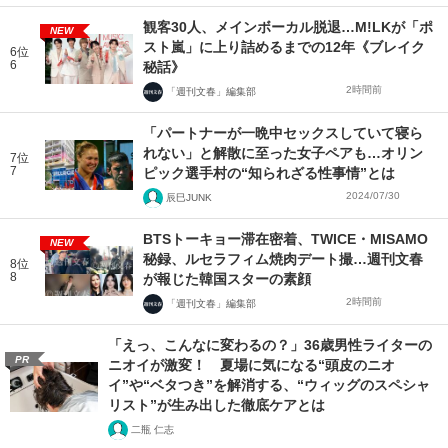
観客30人、メインボーカル脱退…M!LKが「ポ
NEW
スト嵐」に上り詰めるまでの12年《ブレイク
6位
6
秘話》
2時間前
「週刊文春」編集部
「パートナーが一晩中セックスしていて寝ら
れない」と解散に至った女子ペアも…オリン
7位
7
ピック選手村の“知られざる性事情”とは
2024/07/30
辰巳JUNK
BTSトーキョー滞在密着、TWICE・MISAMO
NEW
秘録、ルセラフィム焼肉デート撮…週刊文春
8位
8
が報じた韓国スターの素顔
2時間前
「週刊文春」編集部
「えっ、こんなに変わるの？」36歳男性ライターの
PR
ニオイが激変！ 夏場に気になる“頭皮のニオ
イ”や“ベタつき”を解消する、“ウィッグのスペシャ
リスト”が生み出した徹底ケアとは
二瓶 仁志