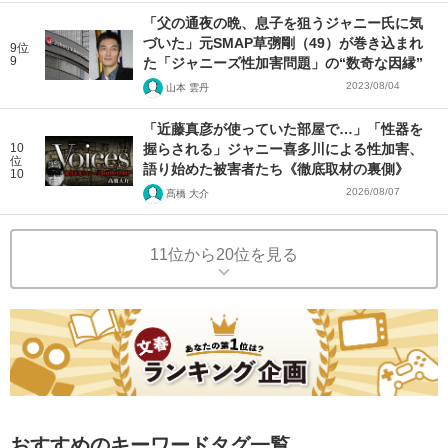
「父の通夜の晩、息子を狙うジャニー氏に気
づいた」元SMAP草彅剛（49）が巻き込まれ
9位
9
た「ジャニーズ性加害問題」の“数奇な因縁”
2023/08/04
山本 雲丹
「近藤真彦が使っていた部屋で…」「性器を
10
握らされる」ジャニー喜多川による性加害、
位
語り始めた被害者たち《徹底取材の裏側》
10
2026/08/07
髙橋 大介
11位から20位を見る
おすすめのキーワードタグ一覧