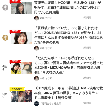
NEW
芸能界に復帰したZONE・MIZUHO（38）が
明かす、紅白3年連続出場したのに“月収8万
円”だった絶頂期
9時間前
佐藤 ちひろ
「収録後に泣いていた、って報じられたけ
NEW
ど…」ZONEのMIZUHO（38）が明かす、24
年前にとんねるず石橋貴明がつけた“強烈なあ
だ名”事件の真相
9時間前
佐藤 ちひろ
「だんだんボイトレにも呼ばれなくなっ
NEW
て…」高3で脱退→再結成のオファーも断った
4位
元ZONE・MIZUHOが語る、芸能界引退の裏
4
側と“その後の人生”
9時間前
佐藤 ちひろ
《BTS厳戒トーキョー滞在記》RM→渋谷で飲
SCOOP!
み会、JIN→伊豆の温泉、V→よみうりラン
5位
5
ド…密着撮！【無料公開】
2時間前
「週刊文春」編集部