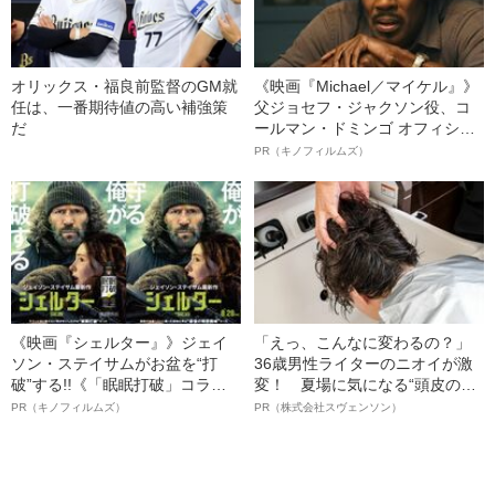
オリックス・福良前監督のGM就
《映画『Michael／マイケル』》
任は、一番期待値の高い補強策
父ジョセフ・ジャクソン役、コ
だ
ールマン・ドミンゴ オフィシャ
ルインタビュー“観客を魅了した
PR（キノフィルムズ）
名優、複雑な父親像への想いを
語る”《日本興収70億円突破》
《映画『シェルター』》ジェイ
「えっ、こんなに変わるの？」
ソン・ステイサムがお盆を“打
36歳男性ライターのニオイが激
破”する!!《「眠眠打破」コラ
変！ 夏場に気になる“頭皮のニ
ボ》
オイ”や“ベタつき”を解消す
PR（キノフィルムズ）
PR（株式会社スヴェンソン）
る、“ウィッグのスペシャリス
ト”が生み出した徹底ケアとは