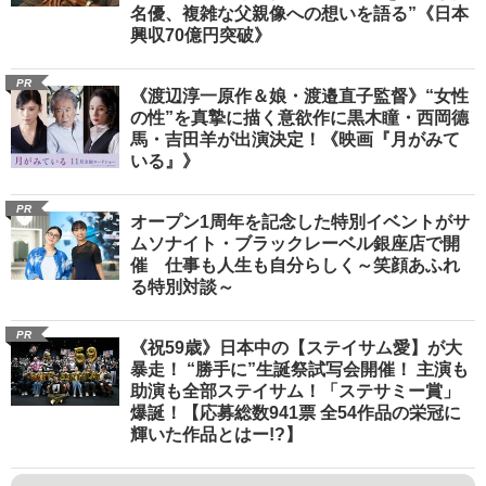
名優、複雑な父親像への想いを語る”《日本
興収70億円突破》
PR
《渡辺淳一原作＆娘・渡邉直子監督》“女性
の性”を真摯に描く意欲作に黒木瞳・西岡德
馬・吉田羊が出演決定！《映画『月がみて
いる』》
PR
オープン1周年を記念した特別イベントがサ
ムソナイト・ブラックレーベル銀座店で開
催 仕事も人生も自分らしく～笑顔あふれ
る特別対談～
PR
《祝59歳》日本中の【ステイサム愛】が大
暴走！ “勝手に”生誕祭試写会開催！ 主演も
助演も全部ステイサム！「ステサミー賞」
爆誕！【応募総数941票 全54作品の栄冠に
輝いた作品とはー!?】