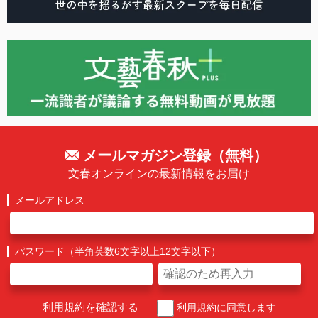
メールマガジン登録（無料）
文春オンラインの最新情報をお届け
メールアドレス
パスワード（半角英数6文字以上12文字以下）
利用規約を確認する
利用規約に同意します