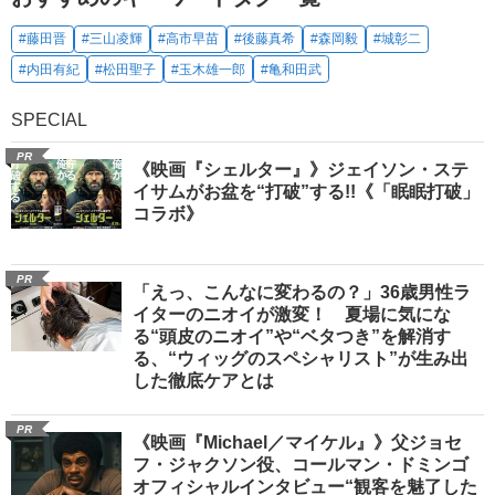
#藤田晋
#三山凌輝
#高市早苗
#後藤真希
#森岡毅
#城彰二
#内田有紀
#松田聖子
#玉木雄一郎
#亀和田武
SPECIAL
PR
《映画『シェルター』》ジェイソン・ステ
イサムがお盆を“打破”する!!《「眠眠打破」
コラボ》
PR
「えっ、こんなに変わるの？」36歳男性ラ
イターのニオイが激変！ 夏場に気にな
る“頭皮のニオイ”や“ベタつき”を解消す
る、“ウィッグのスペシャリスト”が生み出
した徹底ケアとは
PR
《映画『Michael／マイケル』》父ジョセ
フ・ジャクソン役、コールマン・ドミンゴ
オフィシャルインタビュー“観客を魅了した