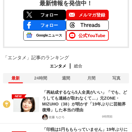
最新情報を発信中！
フォロー
メルマガ登録
フォロー
公式YouTube
Googleニュース
「エンタメ」記事のランキング
エンタメ
総合
最新
24時間
週間
月間
写真
「再結成するなら5人全員がいい」「でも、ど
NEW
うしても連絡が取れなくて…」元ZONE・
MIZUHO（38）が明かす「19年ぶりに芸能界
復帰」した本当の理由
9時間前
佐藤 ちひろ
「印税は1円ももらっていません」19年ぶりに