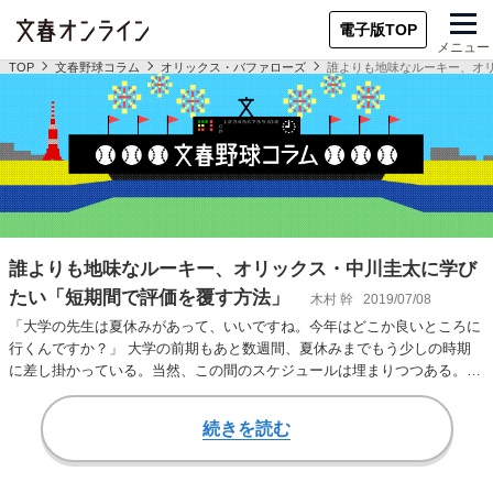
電子版TOP
メニュー
TOP
文春野球コラム
オリックス・バファローズ
誰よりも地味なルーキー、オ
誰よりも地味なルーキー、オリックス・中川圭太に学び
たい「短期間で評価を覆す方法」
木村 幹
2019/07/08
「大学の先生は夏休みがあって、いいですね。今年はどこか良いところに
行くんですか？」 大学の前期もあと数週間、夏休みまでもう少しの時期
に差し掛かっている。当然、この間のスケジュールは埋まりつつある。
「夏休み」といっても…
続きを読む