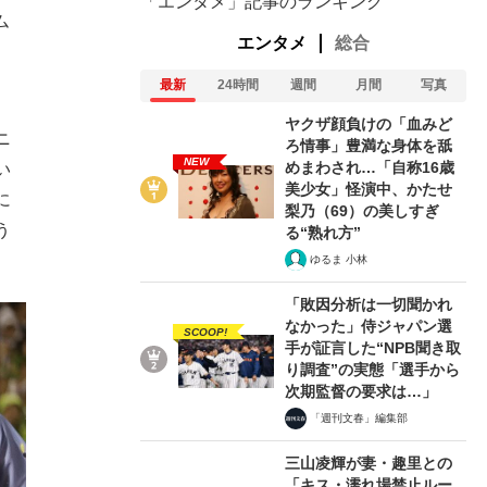
「エンタメ」記事のランキング
ム
エンタメ
総合
最新
24時間
週間
月間
写真
ヤクザ顔負けの「血みど
ニ
ろ情事」豊満な身体を舐
NEW
めまわされ…「自称16歳
い
美少女」怪演中、かたせ
に
梨乃（69）の美しすぎ
う
る“熟れ方”
ゆるま 小林
「敗因分析は一切聞かれ
なかった」侍ジャパン選
SCOOP!
手が証言した“NPB聞き取
り調査”の実態「選手から
次期監督の要求は…」
「週刊文春」編集部
三山凌輝が妻・趣里との
「キス・濡れ場禁止ルー