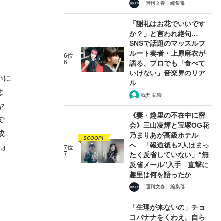
「週刊文春」編集部
「謝礼はお花でいいです
か？」と言われ絶句…
SNSで話題のマッスルフ
ルート奏者・上原麻衣が
6位
6
語る、プロでも「食べて
いけない」音楽界のリア
いに
ル
ま
我妻 弘崇
ヤ
《妻・趣里の不在中に密
で
会》三山凌輝と宝塚OG花
成
乃まりあが高級ホテル
SCOOP!
へ…「報道後も2人はまっ
フォ
7位
7
たく反省していない」“無
反省メール”入手 直撃に
趣里は何を語ったか
「週刊文春」編集部
「生理が来ないの」チョ
コバナナをくわえ、自ら