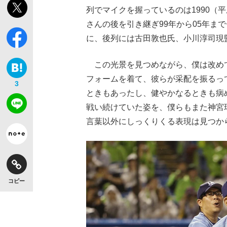
列でマイクを握っているのは1990（
さんの後を引き継ぎ99年から05年ま
に、後列には古田敦也氏、小川淳司現
この光景を見つめながら、僕は改め
フォームを着て、彼らが采配を振るっ
3
ときもあったし、健やかなるときも病
戦い続けていた姿を、僕らもまた神宮
言葉以外にしっくりくる表現は見つか
コピー