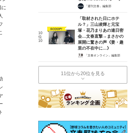
「週刊文春」編集部
場に
人
「取材された日にホテ
フ
ル？」三山凌輝と元宝
SCOOP!
塚・花乃まりあの連日密
こ
10
会…文春直撃→まさかの
位
10
展開に驚きの声《妻・趣
里の不在中に…》
「文春オンライン」編集部
11位から20位を見る
助
ン
ヤ
ー
ト