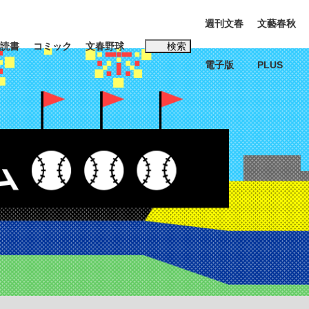
週刊文春
文藝春秋
読書
コミック
文春野球
検索
電子版
PLUS
インタビュー
読書
#松田聖子
む将棋
BC日本代表“敗戦”の真実 選手が明かす...