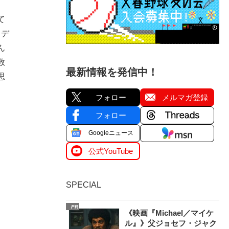
て
イデ
ん
数
最新情報を発信中！
思
フォロー
メルマガ登録
フォロー
Googleニュース
公式YouTube
SPECIAL
PR
《映画『Michael／マイケ
ル』》父ジョセフ・ジャク