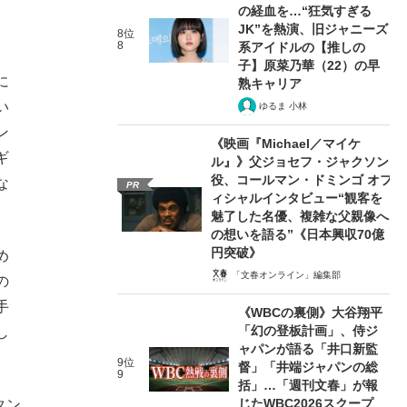
の経血を…“狂気すぎる
JK”を熱演、旧ジャニーズ
8位
8
系アイドルの【推しの
子】原菜乃華（22）の早
に
熟キャリア
い
ゆるま 小林
ン
《映画『Michael／マイケ
ギ
ル』》父ジョセフ・ジャクソン
役、コールマン・ドミンゴ オフ
な
PR
ィシャルインタビュー“観客を
魅了した名優、複雑な父親像へ
の想いを語る”《日本興収70億
円突破》
め
「文春オンライン」編集部
の
手
《WBCの裏側》大谷翔平
「幻の登板計画」、侍ジ
し
ャパンが語る「井口新監
9位
督」「井端ジャパンの総
9
括」…「週刊文春」が報
じたWBC2026スクープ
タン