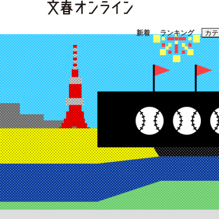
新着
ランキング
カテ
スクープ
ニュー
おすすめのキ
#藤田晋
#三
#玉木雄一郎
「90%は失敗する。でも…」本田圭佑が初め
終戦から81年