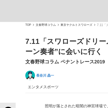
TOP
文春野球コラム
東京ヤクルトスワローズ
7.1
7.11「スワローズドリ
「敗因分析は一切聞かれなかった」侍ジャパン選
キングの誕生を、目撃せよ。
ーン奏者”に会いに行く
文春野球コラム ペナントレース2019
長谷川 晶一
the Style
エンタメ
スポーツ
「目標達成できなかったからと言って…」サッ
照明が落とされた暗闇の神宮球場で