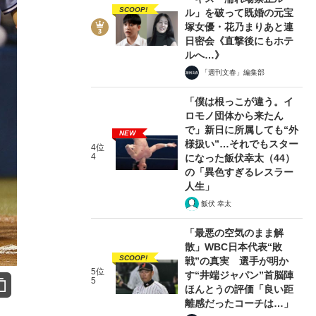
SCOOP!
ル」を破って既婚の元宝
塚女優・花乃まりあと連
日密会《直撃後にもホテ
ルへ…》
「週刊文春」編集部
「僕は根っこが違う。イ
ロモノ団体から来たん
で」新日に所属しても“外
NEW
様扱い”…それでもスター
4位
4
になった飯伏幸太（44）
の「異色すぎるレスラー
人生」
飯伏 幸太
「最悪の空気のまま解
散」WBC日本代表“敗
SCOOP!
戦”の真実 選手が明か
5位
す“井端ジャパン”首脳陣
5
ほんとうの評価「良い距
離感だったコーチは…」