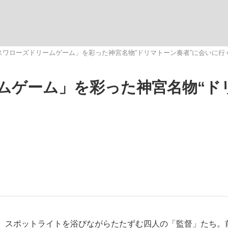
いまさら聞け
1「スワローズドリームゲーム」を彩った神宮名物“ドリマトーン奏者”に会いに行
ームゲーム」を彩った神宮名物“ド
手が証言した“NPB聞...
「クマが悪者扱いされているの
もっと見る
カー日本代表・森保一監督...
、スポットライトを浴びながらたたずむ四人の「監督」たち。