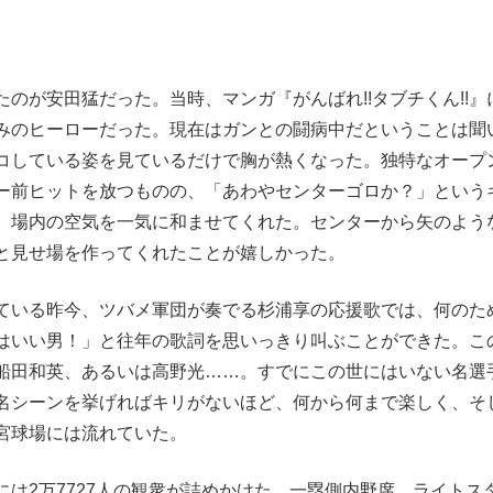
が安田猛だった。当時、マンガ『がんばれ!!タブチくん!!』
みのヒーローだった。現在はガンとの闘病中だということは聞
コしている姿を見ているだけで胸が熱くなった。独特なオープ
ー前ヒットを放つものの、「あわやセンターゴロか？」という
、場内の空気を一気に和ませてくれた。センターから矢のよう
と見せ場を作ってくれたことが嬉しかった。
ている昨今、ツバメ軍団が奏でる杉浦享の応援歌では、何のた
はいい男！」と往年の歌詞を思いっきり叫ぶことができた。こ
船田和英、あるいは高野光……。すでにこの世にはいない名選
名シーンを挙げればキリがないほど、何から何まで楽しく、そ
宮球場には流れていた。
は2万7727人の観衆が詰めかけた。一塁側内野席、ライトス