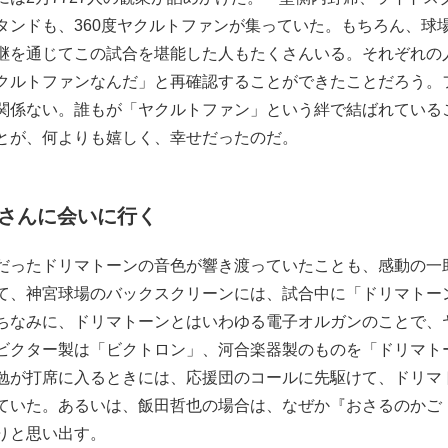
タンドも、360度ヤクルトファンが集っていた。もちろん、球
継を通じてこの試合を堪能した人もたくさんいる。それぞれの
クルトファンなんだ」と再確認することができたことだろう。
関係ない。誰もが「ヤクルトファン」という絆で結ばれている
とが、何よりも嬉しく、幸せだったのだ。
さんに会いに行く
だったドリマトーンの音色が響き渡っていたことも、感動の一
て、神宮球場のバックスクリーンには、試合中に「ドリマトー
ちなみに、ドリマトーンとはいわゆる電子オルガンのことで、
ビクター製は「ビクトロン」、河合楽器製のものを「ドリマト
勉が打席に入るときには、応援団のコールに先駆けて、ドリマ
ていた。あるいは、飯田哲也の場合は、なぜか『おさるのかご
りと思い出す。