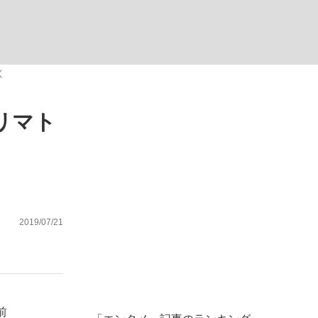
ない資産運用のすべて
く
リマト
が悲しい」『北の国から』倉本聰氏（91...
2019/07/21
前