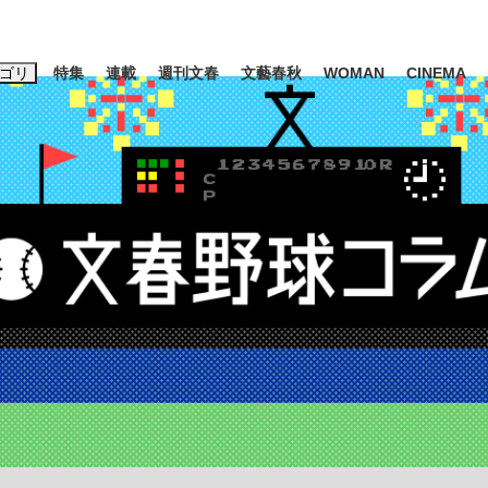
ゴリ
特集
連載
週刊文春
文藝春秋
WOMAN
CINEMA
キーワード入力
ス
エンタメ
ライフ
ビジネス
ーワードタグ一覧
山凌輝
#高市早苗
#後藤真希
#森岡毅
#城彰二
#内田有紀
観る将棋、読
#亀和田武
て明かした日本代表監督に...
「最悪の空気のまま解散」W