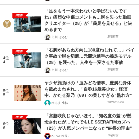
「足をもう一本失わないと学ばないんです
NEW
ね」痛烈な中傷コメントも…脚を失った動画
クリエイター（28）が「義足を見せる」と決
めるまで
2時間前
市川 はるひ
「右脚があらぬ方向に180度ねじれて…」バイ
NEW
ク事故で脚を切断…元競泳選手の義足モデル
4位
4
（28）を襲った、人生を一変させた事故
2時間前
市川 はるひ
ヤクザ顔負けの「血みどろ情事」豊満な身体
を舐めまわされ…「自称16歳美少女」怪演
5位
5
中、かたせ梨乃（69）の美しすぎる“熟れ方”
2026/08/06
ゆるま 小林
「宮脇咲良じゃないほう」“知名度の差”が懸
NEW
念されたが…それでもLE SSERAFIMカズハ
6位
6
（23）が人気メンバーになった“納得の理由”
7時間前
K-POPゆりこ