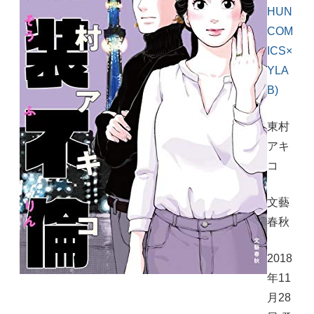
HUN
COM
ICS×
YLA
B)
東村
アキ
コ
文藝
春秋
2018
年11
月28