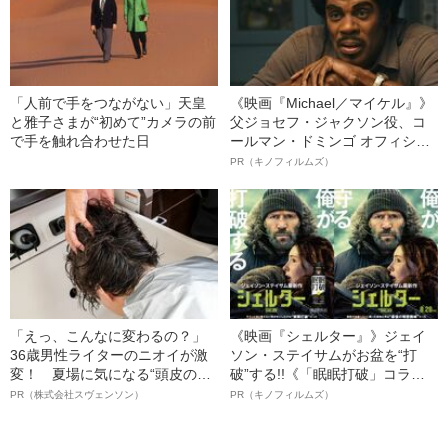
「人前で手をつながない」天皇
《映画『Michael／マイケル』》
と雅子さまが“初めて”カメラの前
父ジョセフ・ジャクソン役、コ
で手を触れ合わせた日
ールマン・ドミンゴ オフィシャ
ルインタビュー“観客を魅了した
PR（キノフィルムズ）
名優、複雑な父親像への想いを
語る”《日本興収70億円突破》
「えっ、こんなに変わるの？」
《映画『シェルター』》ジェイ
36歳男性ライターのニオイが激
ソン・ステイサムがお盆を“打
変！ 夏場に気になる“頭皮のニ
破”する!!《「眠眠打破」コラ
オイ”や“ベタつき”を解消す
ボ》
PR（株式会社スヴェンソン）
PR（キノフィルムズ）
る、“ウィッグのスペシャリス
ト”が生み出した徹底ケアとは