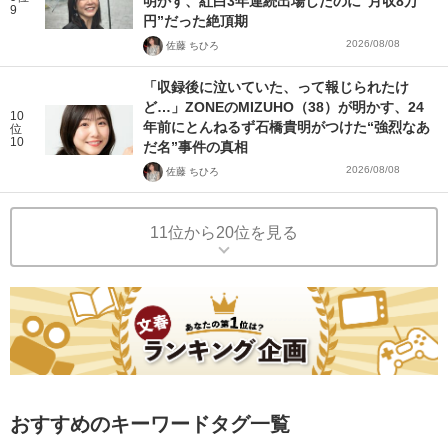
明かす、紅白3年連続出場したのに“月収8万
9
円”だった絶頂期
2026/08/08
佐藤 ちひろ
「収録後に泣いていた、って報じられたけ
ど…」ZONEのMIZUHO（38）が明かす、24
10
年前にとんねるず石橋貴明がつけた“強烈なあ
位
10
だ名”事件の真相
2026/08/08
佐藤 ちひろ
11位から20位を見る
おすすめのキーワードタグ一覧