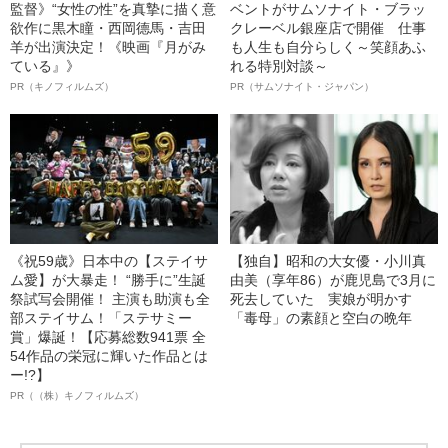
監督》“女性の性”を真摯に描く意
ベントがサムソナイト・ブラッ
欲作に黒木瞳・西岡德馬・吉田
クレーベル銀座店で開催 仕事
羊が出演決定！《映画『月がみ
も人生も自分らしく～笑顔あふ
ている』》
れる特別対談～
PR（キノフィルムズ）
PR（サムソナイト・ジャパン）
《祝59歳》日本中の【ステイサ
【独自】昭和の大女優・小川真
ム愛】が大暴走！ “勝手に”生誕
由美（享年86）が鹿児島で3月に
祭試写会開催！ 主演も助演も全
死去していた 実娘が明かす
部ステイサム！「ステサミー
「毒母」の素顔と空白の晩年
賞」爆誕！【応募総数941票 全
54作品の栄冠に輝いた作品とは
ー!?】
PR（（株）キノフィルムズ）