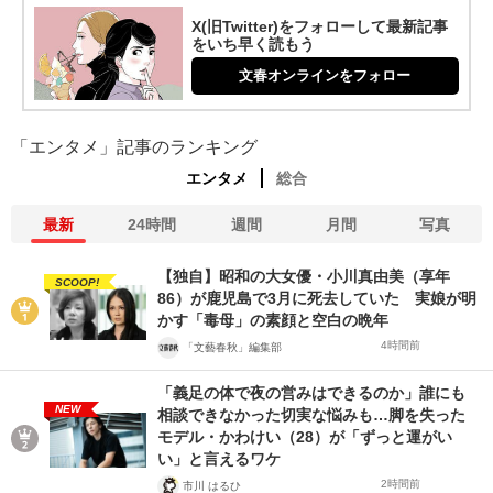
X(旧Twitter)をフォローして最新記事
をいち早く読もう
文春オンラインをフォロー
「エンタメ」記事のランキング
エンタメ
総合
最新
24時間
週間
月間
写真
【独自】昭和の大女優・小川真由美（享年
SCOOP!
86）が鹿児島で3月に死去していた 実娘が明
かす「毒母」の素顔と空白の晩年
4時間前
「文藝春秋」編集部
「義足の体で夜の営みはできるのか」誰にも
NEW
相談できなかった切実な悩みも…脚を失った
モデル・かわけい（28）が「ずっと運がい
い」と言えるワケ
2時間前
市川 はるひ