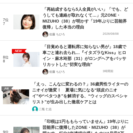
「再結成するなら5人全員がいい」「でも、ど
うしても連絡が取れなくて…」元ZONE・
7位
MIZUHO（38）が明かす「19年ぶりに芸能界
7
復帰」した本当の理由
2026/08/08
佐藤 ちひろ
「目覚めると運転席に知らない男が」18歳で
NEW
車ごと連れ去られ…『イタズラなKiss』ヒロ
8位
イン・麻木玲那（31）がロングヘアをバッサ
8
リカットした“切実な理由”
3時間前
佐藤 ちひろ
「えっ、こんなに変わるの？」36歳男性ライターの
PR
ニオイが激変！ 夏場に気になる“頭皮のニオ
イ”や“ベタつき”を解消する、“ウィッグのスペシャ
リスト”が生み出した徹底ケアとは
二瓶 仁志
「印税は1円ももらっていません」19年ぶりに
芸能界に復帰したZONE・MIZUHO（38）が
9位