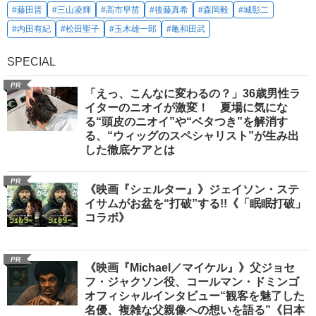
#藤田晋
#三山凌輝
#高市早苗
#後藤真希
#森岡毅
#城彰二
#内田有紀
#松田聖子
#玉木雄一郎
#亀和田武
SPECIAL
PR
「えっ、こんなに変わるの？」36歳男性ラ
イターのニオイが激変！ 夏場に気にな
る“頭皮のニオイ”や“ベタつき”を解消す
る、“ウィッグのスペシャリスト”が生み出
した徹底ケアとは
PR
《映画『シェルター』》ジェイソン・ステ
イサムがお盆を“打破”する!!《「眠眠打破」
コラボ》
PR
《映画『Michael／マイケル』》父ジョセ
フ・ジャクソン役、コールマン・ドミンゴ
オフィシャルインタビュー“観客を魅了した
名優、複雑な父親像への想いを語る”《日本