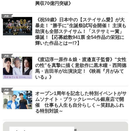
興収70億円突破》
PR
《祝59歳》日本中の【ステイサム愛】が大
暴走！ “勝手に”生誕祭試写会開催！ 主演も
助演も全部ステイサム！「ステサミー賞」
爆誕！【応募総数941票 全54作品の栄冠に
輝いた作品とはー!?】
PR
《渡辺淳一原作＆娘・渡邉直子監督》“女性
の性”を真摯に描く意欲作に黒木瞳・西岡德
馬・吉田羊が出演決定！《映画『月がみて
いる』》
PR
オープン1周年を記念した特別イベントがサ
ムソナイト・ブラックレーベル銀座店で開
催 仕事も人生も自分らしく～笑顔あふれ
る特別対談～