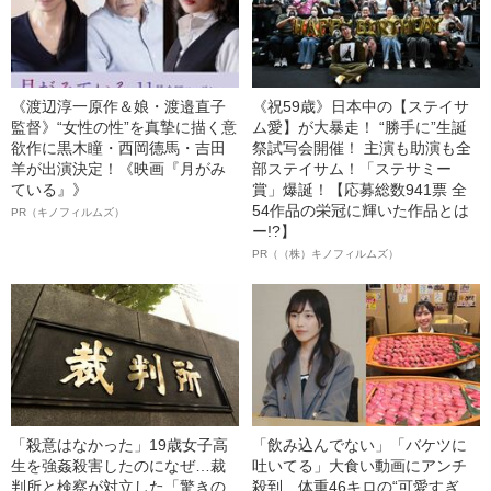
《渡辺淳一原作＆娘・渡邉直子
《祝59歳》日本中の【ステイサ
監督》“女性の性”を真摯に描く意
ム愛】が大暴走！ “勝手に”生誕
欲作に黒木瞳・西岡德馬・吉田
祭試写会開催！ 主演も助演も全
羊が出演決定！《映画『月がみ
部ステイサム！「ステサミー
ている』》
賞」爆誕！【応募総数941票 全
54作品の栄冠に輝いた作品とは
PR（キノフィルムズ）
ー!?】
PR（（株）キノフィルムズ）
「殺意はなかった」19歳女子高
「飲み込んでない」「バケツに
生を強姦殺害したのになぜ…裁
吐いてる」大食い動画にアンチ
判所と検察が対立した「驚きの
殺到…体重46キロの“可愛すぎ