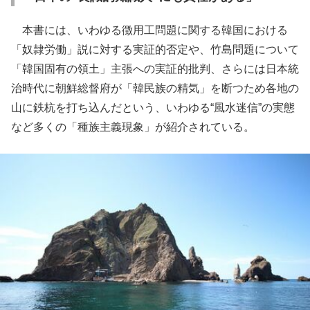
本書には、いわゆる徴用工問題に関する韓国における
「奴隷労働」説に対する実証的否定や、竹島問題について
「韓国固有の領土」主張への実証的批判、さらには日本統
治時代に朝鮮総督府が「韓民族の精気」を断つため各地の
山に鉄杭を打ち込んだという、いわゆる“風水迷信”の実態
など多くの「種族主義現象」が紹介されている。