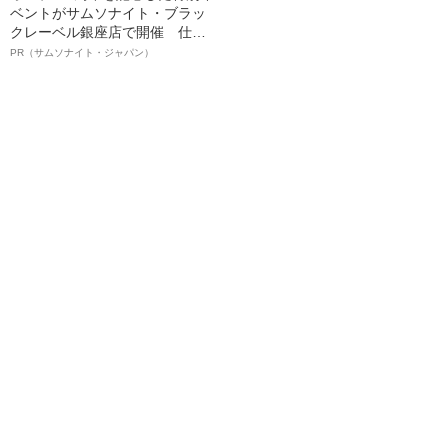
ベントがサムソナイト・ブラッ
クレーベル銀座店で開催 仕事
も人生も自分らしく～笑顔あふ
PR（サムソナイト・ジャパン）
れる特別対談～