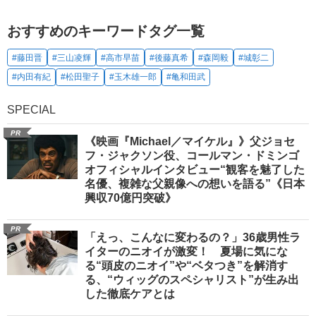
おすすめのキーワードタグ一覧
#藤田晋
#三山凌輝
#高市早苗
#後藤真希
#森岡毅
#城彰二
#内田有紀
#松田聖子
#玉木雄一郎
#亀和田武
SPECIAL
PR
《映画『Michael／マイケル』》父ジョセ
フ・ジャクソン役、コールマン・ドミンゴ
オフィシャルインタビュー“観客を魅了した
名優、複雑な父親像への想いを語る”《日本
興収70億円突破》
PR
「えっ、こんなに変わるの？」36歳男性ラ
イターのニオイが激変！ 夏場に気にな
る“頭皮のニオイ”や“ベタつき”を解消す
る、“ウィッグのスペシャリスト”が生み出
した徹底ケアとは