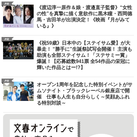
PR
《渡辺淳一原作＆娘・渡邉直子監督》“女性
の性”を真摯に描く意欲作に黒木瞳・西岡德
馬・吉田羊が出演決定！《映画『月がみて
いる』》
PR
《祝59歳》日本中の【ステイサム愛】が大
暴走！ “勝手に”生誕祭試写会開催！ 主演も
助演も全部ステイサム！「ステサミー賞」
爆誕！【応募総数941票 全54作品の栄冠に
輝いた作品とはー!?】
PR
オープン1周年を記念した特別イベントがサ
ムソナイト・ブラックレーベル銀座店で開
催 仕事も人生も自分らしく～笑顔あふれ
る特別対談～