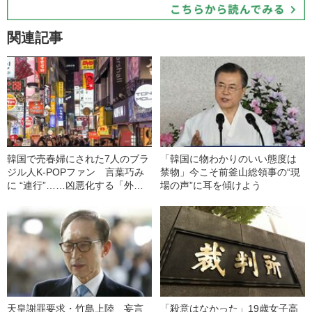
関連記事
韓国で売春婦にされた7人のブラ
「韓国に物わかりのいい態度は
ジル人K-POPファン 言葉巧み
禁物」今こそ前釜山総領事の“現
に “連行”……凶悪化する「外国
場の声”に耳を傾けよう
人売春」事情
天皇謝罪要求・竹島上陸 妄言
「殺意はなかった」19歳女子高