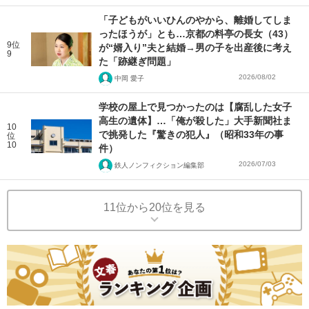
「子どもがいいひんのやから、離婚してしま
ったほうが」とも…京都の料亭の長女（43）
9位
が“婿入り”夫と結婚→男の子を出産後に考え
9
た「跡継ぎ問題」
2026/08/02
中岡 愛子
学校の屋上で見つかったのは【腐乱した女子
高生の遺体】…「俺が殺した」大手新聞社ま
10
で挑発した『驚きの犯人』（昭和33年の事
位
10
件）
2026/07/03
鉄人ノンフィクション編集部
11位から20位を見る