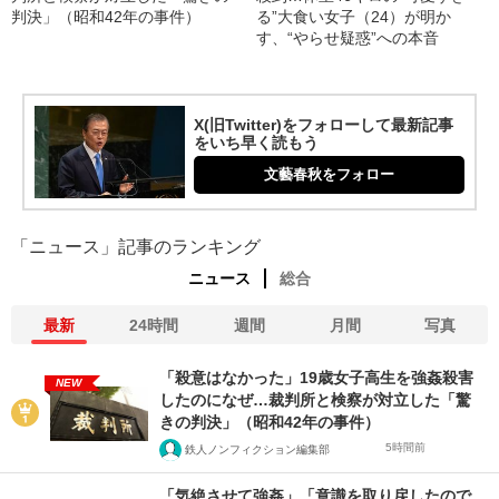
判決」（昭和42年の事件）
る”大食い女子（24）が明か
す、“やらせ疑惑”への本音
X(旧Twitter)をフォローして最新記事
をいち早く読もう
文藝春秋をフォロー
「ニュース」記事のランキング
ニュース
総合
最新
24時間
週間
月間
写真
「殺意はなかった」19歳女子高生を強姦殺害
NEW
したのになぜ…裁判所と検察が対立した「驚
きの判決」（昭和42年の事件）
5時間前
鉄人ノンフィクション編集部
「気絶させて強姦」「意識を取り戻したので