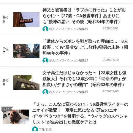
神父と被害者は「ラブホに行った」ことが明
らかに⋯【27歳・CA殺害事件】あまりに
6位
6
も“後味の悪い”その後（昭和34年の事件）
2026/06/01
鉄人ノンフィクション編集部
「遺体からズボンを剥ぎ取った理由は…」8人
殺害しても“反省なし”…前科8犯男の末路（昭
7位
7
和40年の事件）
2026/07/18
鉄人ノンフィクション編集部
女子高生だけじゃなかった⋯【23歳女性も強
姦殺人】それでも18歳少年に「助命の声」が
8位
8
相次いだ“まさかの理由”（昭和33年の事件）
2026/07/03
鉄人ノンフィクション編集部
「えっ、こんなに変わるの？」36歳男性ライターの
PR
ニオイが激変！ 夏場に気になる“頭皮のニオ
イ”や“ベタつき”を解消する、“ウィッグのスペシャ
リスト”が生み出した徹底ケアとは
二瓶 仁志