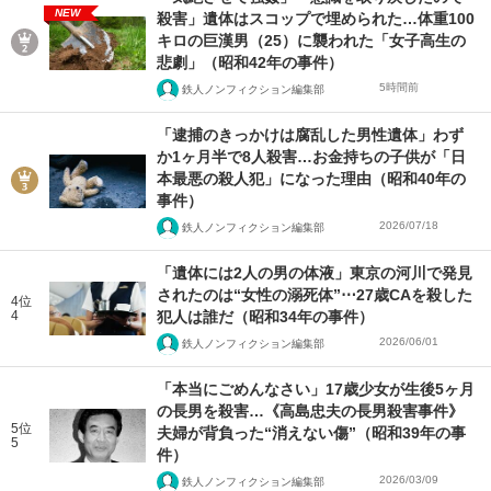
NEW
殺害」遺体はスコップで埋められた…体重100
キロの巨漢男（25）に襲われた「女子高生の
悲劇」（昭和42年の事件）
5時間前
鉄人ノンフィクション編集部
「逮捕のきっかけは腐乱した男性遺体」わず
か1ヶ月半で8人殺害…お金持ちの子供が「日
本最悪の殺人犯」になった理由（昭和40年の
事件）
2026/07/18
鉄人ノンフィクション編集部
「遺体には2人の男の体液」東京の河川で発見
されたのは“女性の溺死体”⋯27歳CAを殺した
4位
4
犯人は誰だ（昭和34年の事件）
2026/06/01
鉄人ノンフィクション編集部
「本当にごめんなさい」17歳少女が生後5ヶ月
の長男を殺害…《高島忠夫の長男殺害事件》
5位
夫婦が背負った“消えない傷”（昭和39年の事
5
件）
2026/03/09
鉄人ノンフィクション編集部