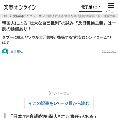
電子版TOP
メニュー
TOP
文藝春秋
ニュース
韓国人による“壮大な自己批判”の試み『反日種族主義
韓国人による“壮大な自己批判”の試み『反日種族主義』は一
読の価値あり！
タブーに挑んだソウル大元教授が指摘する“慰安婦シンドローム”と
は？
黒田 勝弘
2019/10/11
3
/3
ページ目
この記事を1ページ目から読む
「日本の“良識的知識人”にも責任がある」