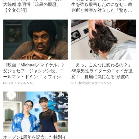
大統領 李明博「暗黒の履歴」
生を強姦殺害したのになぜ…裁
【全文公開】
判所と検察が対立した「驚きの
判決」（昭和42年の事件）
《映画『Michael／マイケル』》
「えっ、こんなに変わるの？」
父ジョセフ・ジャクソン役、コ
36歳男性ライターのニオイが激
ールマン・ドミンゴ オフィシャ
変！ 夏場に気になる“頭皮のニ
ルインタビュー“観客を魅了した
オイ”や“ベタつき”を解消す
PR（キノフィルムズ）
PR（株式会社スヴェンソン）
名優、複雑な父親像への想いを
る、“ウィッグのスペシャリス
語る”《日本興収70億円突破》
ト”が生み出した徹底ケアとは
オープン1周年を記念した特別イ