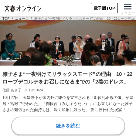
電子版TOP
メニュー
TOP
ニュース
雅子さま“一夜明けてリラックスモード”の理由 10・22ローブデ
雅子さま“一夜明けてリラックスモード”の理由 10・22
ローブデコルテをお召しになるまでの「2着のドレス」
佐藤 あさ子
2019/10/24
10月22日、天皇陛下が国内外に即位を宣言される「即位礼正殿の儀」が皇
居・宮殿で行われた。「御帳台（みちょうだい）」にお立ちになった雅子
さまの緊張された面持ちは、深く印象に残った。 夜に行われた祝宴「饗
宴（きょうえ…
続きを読む