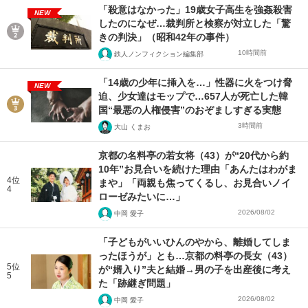
「殺意はなかった」19歳女子高生を強姦殺害
NEW
したのになぜ…裁判所と検察が対立した「驚
きの判決」（昭和42年の事件）
10時間前
鉄人ノンフィクション編集部
「14歳の少年に挿入を…」性器に火をつけ脅
NEW
迫、少女達はモップで…657人が死亡した韓
国“最悪の人権侵害”のおぞましすぎる実態
3時間前
大山 くまお
京都の名料亭の若女将（43）が“20代から約
10年”お見合いを続けた理由「あんたはわがま
4位
まや」「両親も焦ってくるし、お見合いノイ
4
ローゼみたいに…」
2026/08/02
中岡 愛子
「子どもがいいひんのやから、離婚してしま
ったほうが」とも…京都の料亭の長女（43）
5位
が“婿入り”夫と結婚→男の子を出産後に考え
5
た「跡継ぎ問題」
2026/08/02
中岡 愛子