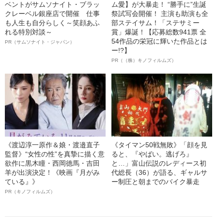
ベントがサムソナイト・ブラッ
ム愛】が大暴走！ “勝手に”生誕
クレーベル銀座店で開催 仕事
祭試写会開催！ 主演も助演も全
も人生も自分らしく～笑顔あふ
部ステイサム！「ステサミー
れる特別対談～
賞」爆誕！【応募総数941票 全
54作品の栄冠に輝いた作品とは
PR（サムソナイト・ジャパン）
ー!?】
PR（（株）キノフィルムズ）
《渡辺淳一原作＆娘・渡邉直子
《タイマン50戦無敗》「顔を見
監督》“女性の性”を真摯に描く意
ると、『やばい。逃げろ』
欲作に黒木瞳・西岡德馬・吉田
と…」富山伝説のレディース初
羊が出演決定！《映画『月がみ
代総長（36）が語る、ギャルサ
ている』》
ー制圧と朝までのバイク暴走
PR（キノフィルムズ）