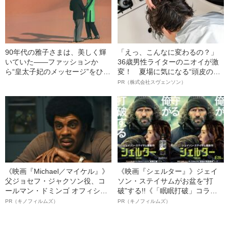
90年代の雅子さまは、美しく輝
「えっ、こんなに変わるの？」
いていた――ファッションか
36歳男性ライターのニオイが激
ら“皇太子妃のメッセージ”をひも
変！ 夏場に気になる“頭皮のニ
解く
オイ”や“ベタつき”を解消す
PR（株式会社スヴェンソン）
る、“ウィッグのスペシャリス
ト”が生み出した徹底ケアとは
《映画『Michael／マイケル』》
《映画『シェルター』》ジェイ
父ジョセフ・ジャクソン役、コ
ソン・ステイサムがお盆を“打
ールマン・ドミンゴ オフィシャ
破”する!!《「眠眠打破」コラ
ルインタビュー“観客を魅了した
ボ》
PR（キノフィルムズ）
PR（キノフィルムズ）
名優、複雑な父親像への想いを
語る”《日本興収70億円突破》