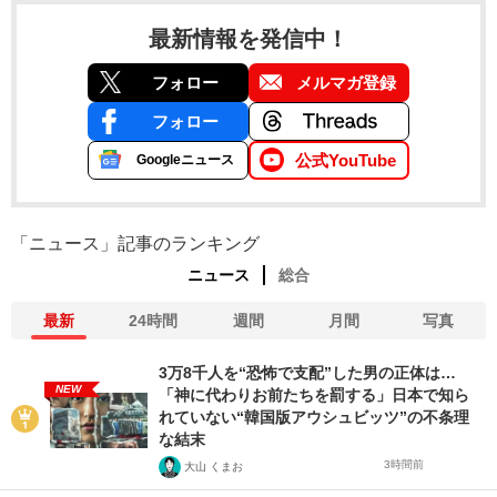
最新情報を発信中！
フォロー
メルマガ登録
フォロー
公式YouTube
Googleニュース
「ニュース」記事のランキング
ニュース
総合
最新
24時間
週間
月間
写真
3万8千人を“恐怖で支配”した男の正体は…
NEW
「神に代わりお前たちを罰する」日本で知ら
れていない“韓国版アウシュビッツ”の不条理
な結末
3時間前
大山 くまお