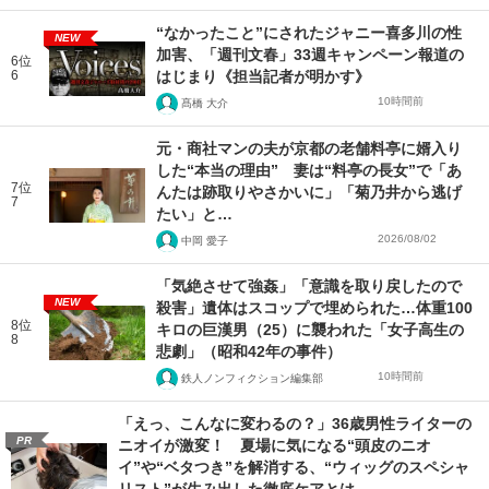
“なかったこと”にされたジャニー喜多川の性
NEW
加害、「週刊文春」33週キャンペーン報道の
6位
6
はじまり《担当記者が明かす》
10時間前
髙橋 大介
元・商社マンの夫が京都の老舗料亭に婿入り
した“本当の理由” 妻は“料亭の長女”で「あ
7位
んたは跡取りやさかいに」「菊乃井から逃げ
7
たい」と…
2026/08/02
中岡 愛子
「気絶させて強姦」「意識を取り戻したので
NEW
殺害」遺体はスコップで埋められた…体重100
8位
キロの巨漢男（25）に襲われた「女子高生の
8
悲劇」（昭和42年の事件）
10時間前
鉄人ノンフィクション編集部
「えっ、こんなに変わるの？」36歳男性ライターの
PR
ニオイが激変！ 夏場に気になる“頭皮のニオ
イ”や“ベタつき”を解消する、“ウィッグのスペシャ