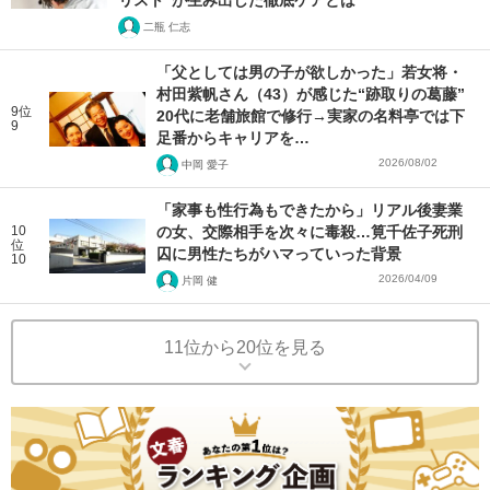
リスト”が生み出した徹底ケアとは
二瓶 仁志
「父としては男の子が欲しかった」若女将・
村田紫帆さん（43）が感じた“跡取りの葛藤”
9位
20代に老舗旅館で修行→実家の名料亭では下
9
足番からキャリアを…
2026/08/02
中岡 愛子
「家事も性行為もできたから」リアル後妻業
10
の女、交際相手を次々に毒殺…筧千佐子死刑
位
囚に男性たちがハマっていった背景
10
2026/04/09
片岡 健
11位から20位を見る