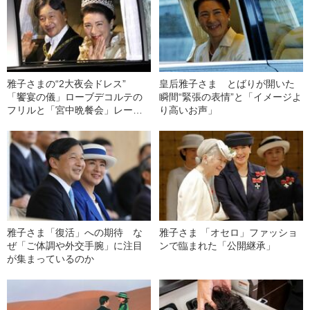
雅子さまの“2大夜会ドレス”
皇后雅子さま とばりが開いた
「饗宴の儀」ローブデコルテの
瞬間“緊張の表情”と「イメージよ
フリルと「宮中晩餐会」レース
り高いお声」
に込められたもの
雅子さま「復活」への期待 な
雅子さま 「オセロ」ファッショ
ぜ「ご体調や外交手腕」に注目
ンで臨まれた「公開継承」
が集まっているのか