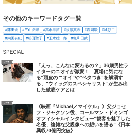
その他のキーワードタグ一覧
#藤田晋
#三山凌輝
#高市早苗
#後藤真希
#森岡毅
#城彰二
#内田有紀
#松田聖子
#玉木雄一郎
#亀和田武
SPECIAL
PR
「えっ、こんなに変わるの？」36歳男性ラ
イターのニオイが激変！ 夏場に気にな
る“頭皮のニオイ”や“ベタつき”を解消す
る、“ウィッグのスペシャリスト”が生み出
した徹底ケアとは
PR
《映画『Michael／マイケル』》父ジョセ
フ・ジャクソン役、コールマン・ドミンゴ
オフィシャルインタビュー“観客を魅了した
名優、複雑な父親像への想いを語る”《日本
興収70億円突破》