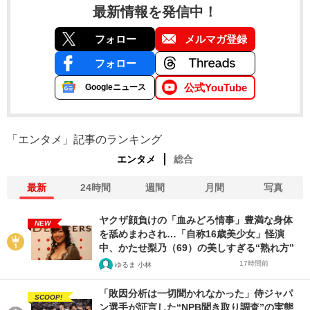
最新情報を発信中！
フォロー
メルマガ登録
フォロー
公式YouTube
Googleニュース
「エンタメ」記事のランキング
エンタメ
総合
最新
24時間
週間
月間
写真
ヤクザ顔負けの「血みどろ情事」豊満な身体
NEW
を舐めまわされ…「自称16歳美少女」怪演
中、かたせ梨乃（69）の美しすぎる“熟れ方”
17時間前
ゆるま 小林
「敗因分析は一切聞かれなかった」侍ジャパ
SCOOP!
ン選手が証言した“NPB聞き取り調査”の実態