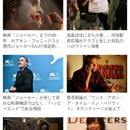
映画『ジョーカー』までの30
流血沙汰に立ち小便……渋谷駅
年 ホアキン・フェニックスと
前広場がクラブと化した狂乱の
歴代ジョーカー3人の“決定的な
ハロウィーン深夜
違い”
映画『ジョーカー』が決して哀
賛否両論の『ワンス・アポン・
れな転落物語ではなく、”ハッピ
ア・タイム・イン・ハリウッ
ーエンド”である理由
ド』 タランティーノがあえて描
かなかった“惨状”とは？