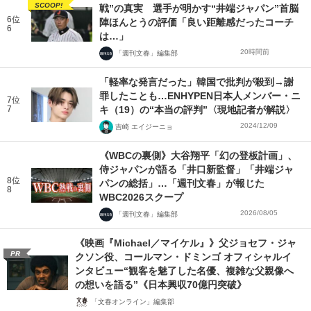
SCOOP!
戦”の真実 選手が明かす“井端ジャパン”首脳
6位
陣ほんとうの評価「良い距離感だったコーチ
6
は…」
20時間前
「週刊文春」編集部
「軽率な発言だった」韓国で批判が殺到→謝
罪したことも…ENHYPEN日本人メンバー・ニ
7位
7
キ（19）の“本当の評判”〈現地記者が解説〉
2024/12/09
吉崎 エイジーニョ
《WBCの裏側》大谷翔平「幻の登板計画」、
侍ジャパンが語る「井口新監督」「井端ジャ
8位
パンの総括」…「週刊文春」が報じた
8
WBC2026スクープ
2026/08/05
「週刊文春」編集部
《映画『Michael／マイケル』》父ジョセフ・ジャ
PR
クソン役、コールマン・ドミンゴ オフィシャルイ
ンタビュー“観客を魅了した名優、複雑な父親像へ
の想いを語る”《日本興収70億円突破》
「文春オンライン」編集部