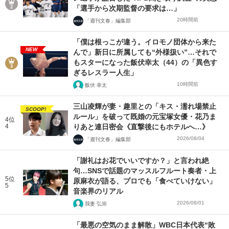
「選手から次期監督の要求は…」
20時間前
「週刊文春」編集部
「僕は根っこが違う。イロモノ団体から来た
NEW
んで」新日に所属しても“外様扱い”…それで
もスターになった飯伏幸太（44）の「異色す
ぎるレスラー人生」
10時間前
飯伏 幸太
三山凌輝が妻・趣里との「キス・濡れ場禁止
SCOOP!
ルール」を破って既婚の元宝塚女優・花乃ま
4位
4
りあと連日密会《直撃後にもホテルへ…》
2026/08/04
「週刊文春」編集部
「謝礼はお花でいいですか？」と言われ絶
句…SNSで話題のマッスルフルート奏者・上
5位
原麻衣が語る、プロでも「食べていけない」
5
音楽界のリアル
2026/08/01
我妻 弘崇
「最悪の空気のまま解散」WBC日本代表“敗