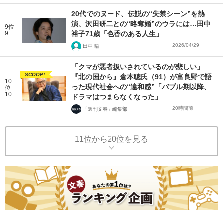
20代でのヌード、伝説の“失禁シーン”を熱
演、沢田研二との“略奪婚”のウラには…田中
9位
9
裕子71歳「色香のある人生」
2026/04/29
田中 稲
「クマが悪者扱いされているのが悲しい」
SCOOP!
『北の国から』倉本聰氏（91）が富良野で語
10
った現代社会への“違和感”「バブル期以降、
位
10
ドラマはつまらなくなった」
20時間前
「週刊文春」編集部
11位から20位を見る