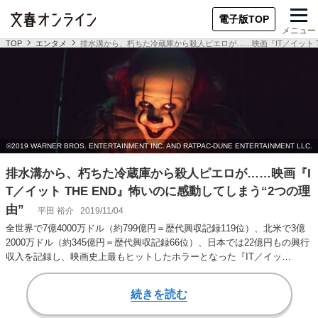
電子版TOP
メニュー
TOP
エンタメ
排水溝から、朽ちた冷蔵庫から殺人ピエロが……映画『IT／イット TH
排水溝から、朽ちた冷蔵庫から殺人ピエロが……映画『I
T／イット THE END』怖いのに感動してしまう“2つの理
由”
平田 裕介
2019/11/04
全世界で7億4000万ドル（約799億円＝歴代興収記録119位）、北米で3億
2000万ドル（約345億円＝歴代興収記録66位）、日本では22億円もの興行
収入を記録し、映画史上最もヒットしたホラーとなった『IT／イッ…
続きを読む