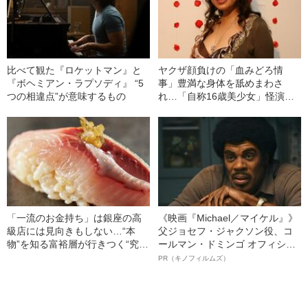
比べて観た『ロケットマン』と
ヤクザ顔負けの「血みどろ情
『ボヘミアン・ラプソディ』 “5
事」豊満な身体を舐めまわさ
つの相違点”が意味するもの
れ…「自称16歳美少女」怪演
中、かたせ梨乃（69）の美しす
ぎる“熟れ方”
「一流のお金持ち」は銀座の高
《映画『Michael／マイケル』》
級店には見向きもしない…“本
父ジョセフ・ジャクソン役、コ
物”を知る富裕層が行きつく“究極
ールマン・ドミンゴ オフィシャ
のスシ”の正体
ルインタビュー“観客を魅了した
PR（キノフィルムズ）
名優、複雑な父親像への想いを
語る”《日本興収70億円突破》