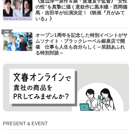
《渡辺淳一原作＆娘・渡邉直子監督》“女性
の性”を真摯に描く意欲作に黒木瞳・西岡德
馬・吉田羊が出演決定！《映画『月がみて
いる』》
PR
オープン1周年を記念した特別イベントがサ
ムソナイト・ブラックレーベル銀座店で開
催 仕事も人生も自分らしく～笑顔あふれ
る特別対談～
PRESENT & EVENT