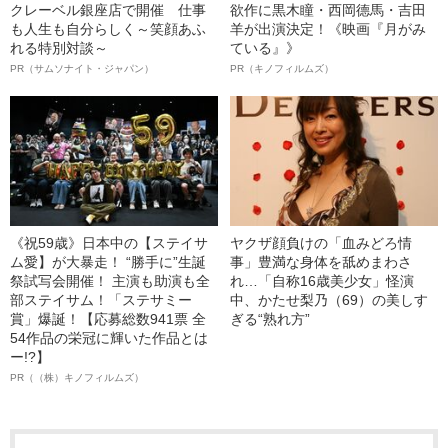
クレーベル銀座店で開催 仕事
欲作に黒木瞳・西岡德馬・吉田
も人生も自分らしく～笑顔あふ
羊が出演決定！《映画『月がみ
れる特別対談～
ている』》
PR（サムソナイト・ジャパン）
PR（キノフィルムズ）
《祝59歳》日本中の【ステイサ
ヤクザ顔負けの「血みどろ情
ム愛】が大暴走！ “勝手に”生誕
事」豊満な身体を舐めまわさ
祭試写会開催！ 主演も助演も全
れ…「自称16歳美少女」怪演
部ステイサム！「ステサミー
中、かたせ梨乃（69）の美しす
賞」爆誕！【応募総数941票 全
ぎる“熟れ方”
54作品の栄冠に輝いた作品とは
ー!?】
PR（（株）キノフィルムズ）