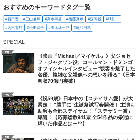
おすすめのキーワードタグ一覧
#藤田晋
#三山凌輝
#高市早苗
#後藤真希
#森岡毅
#城彰二
#内田有紀
#松田聖子
#玉木雄一郎
#亀和田武
SPECIAL
PR
《映画『Michael／マイケル』》父ジョセ
フ・ジャクソン役、コールマン・ドミンゴ
オフィシャルインタビュー“観客を魅了した
名優、複雑な父親像への想いを語る”《日本
興収70億円突破》
PR
《祝59歳》日本中の【ステイサム愛】が大
暴走！ “勝手に”生誕祭試写会開催！ 主演も
助演も全部ステイサム！「ステサミー賞」
爆誕！【応募総数941票 全54作品の栄冠に
輝いた作品とはー!?】
PR