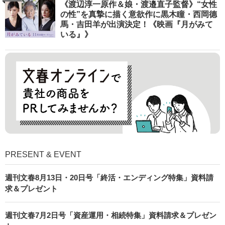
《渡辺淳一原作＆娘・渡邉直子監督》“女性
の性”を真摯に描く意欲作に黒木瞳・西岡德
馬・吉田羊が出演決定！《映画『月がみて
いる』》
PRESENT & EVENT
週刊文春8月13日・20日号「終活・エンディング特集」資料請
求＆プレゼント
週刊文春7月2日号「資産運用・相続特集」資料請求＆プレゼン