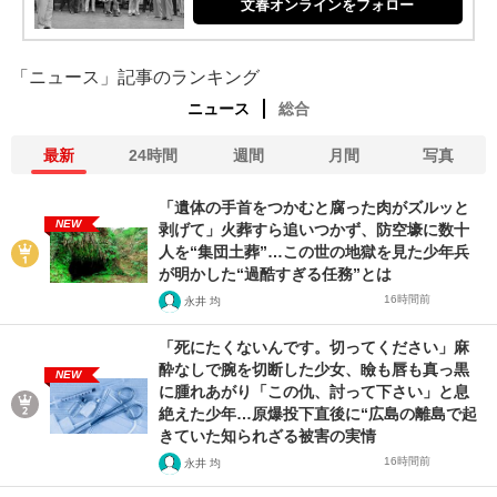
文春オンラインをフォロー
「ニュース」記事のランキング
ニュース
総合
最新
24時間
週間
月間
写真
「遺体の手首をつかむと腐った肉がズルッと
NEW
剥げて」火葬すら追いつかず、防空壕に数十
人を“集団土葬”…この世の地獄を見た少年兵
が明かした“過酷すぎる任務”とは
16時間前
永井 均
「死にたくないんです。切ってください」麻
酔なしで腕を切断した少女、瞼も唇も真っ黒
NEW
に腫れあがり「この仇、討って下さい」と息
絶えた少年…原爆投下直後に“広島の離島で起
きていた知られざる被害の実情
16時間前
永井 均