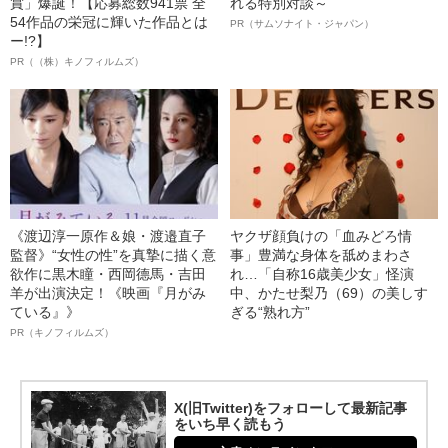
賞」爆誕！【応募総数941票 全
れる特別対談～
54作品の栄冠に輝いた作品とは
PR（サムソナイト・ジャパン）
ー!?】
PR（（株）キノフィルムズ）
《渡辺淳一原作＆娘・渡邉直子
ヤクザ顔負けの「血みどろ情
監督》“女性の性”を真摯に描く意
事」豊満な身体を舐めまわさ
欲作に黒木瞳・西岡德馬・吉田
れ…「自称16歳美少女」怪演
羊が出演決定！《映画『月がみ
中、かたせ梨乃（69）の美しす
ている』》
ぎる“熟れ方”
PR（キノフィルムズ）
X(旧Twitter)をフォローして最新記事
をいち早く読もう