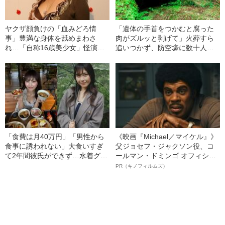
ヤクザ顔負けの「血みどろ情
「遺体の手首をつかむと腐った
事」豊満な身体を舐めまわさ
肉がズルッと剥げて」火葬すら
れ…「自称16歳美少女」怪演
追いつかず、防空壕に数十人
中、かたせ梨乃（69）の美しす
を“集団土葬”…この世の地獄を見
ぎる“熟れ方”
た少年兵が明かした“過酷すぎる
任務”とは
「食費は月40万円」「男性から
《映画『Michael／マイケル』》
食事に誘われない」大食いすぎ
父ジョセフ・ジャクソン役、コ
て2年間彼氏ができず…水着グラ
ールマン・ドミンゴ オフィシャ
ビアも話題の“可愛すぎる”大食い
ルインタビュー“観客を魅了した
PR（キノフィルムズ）
女子（24）が語る、驚愕の食生
名優、複雑な父親像への想いを
活
語る”《日本興収70億円突破》