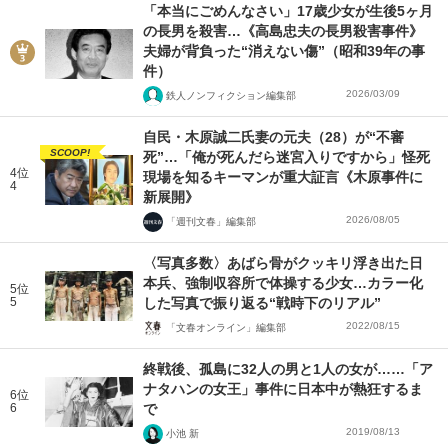
「本当にごめんなさい」17歳少女が生後5ヶ月
の長男を殺害…《高島忠夫の長男殺害事件》
夫婦が背負った“消えない傷”（昭和39年の事
件）
2026/03/09
鉄人ノンフィクション編集部
自民・木原誠二氏妻の元夫（28）が“不審
SCOOP!
死”…「俺が死んだら迷宮入りですから」怪死
4位
現場を知るキーマンが重大証言《木原事件に
4
新展開》
2026/08/05
「週刊文春」編集部
〈写真多数〉あばら骨がクッキリ浮き出た日
本兵、強制収容所で体操する少女…カラー化
5位
5
した写真で振り返る“戦時下のリアル”
2022/08/15
「文春オンライン」編集部
終戦後、孤島に32人の男と1人の女が……「ア
ナタハンの女王」事件に日本中が熱狂するま
6位
6
で
2019/08/13
小池 新