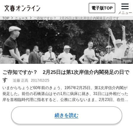
電子版TOP
メニュー
TOP
ニュース
ご存知ですか？ 2月25日は第1次岸信介内閣発足の日です
ご存知ですか？ 2月25日は第1次岸信介内閣発足の日で
す
近藤 正高
2017/02/25
いまからちょうど60年前のきょう、1957年2月25日、第1次岸信介内閣が
発足した。前任の石橋湛山はその1月に病床に就き、31日には外相だった
岸を首相臨時代理に指名すると、公務に戻らないまま、2月23日、在任わ
ずか…
続きを読む