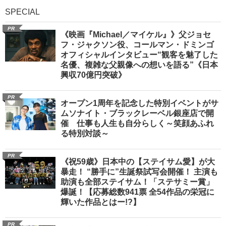
SPECIAL
PR
《映画『Michael／マイケル』》父ジョセ
フ・ジャクソン役、コールマン・ドミンゴ
オフィシャルインタビュー“観客を魅了した
名優、複雑な父親像への想いを語る”《日本
興収70億円突破》
PR
オープン1周年を記念した特別イベントがサ
ムソナイト・ブラックレーベル銀座店で開
催 仕事も人生も自分らしく～笑顔あふれ
る特別対談～
PR
《祝59歳》日本中の【ステイサム愛】が大
暴走！ “勝手に”生誕祭試写会開催！ 主演も
助演も全部ステイサム！「ステサミー賞」
爆誕！【応募総数941票 全54作品の栄冠に
輝いた作品とはー!?】
PR