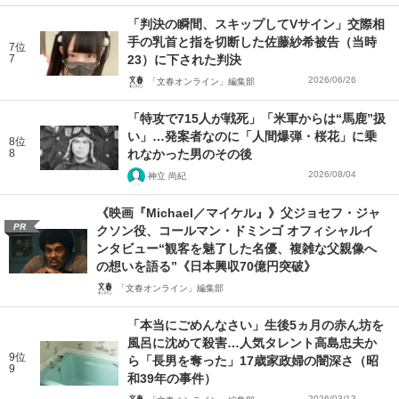
「判決の瞬間、スキップしてVサイン」交際相
手の乳首と指を切断した佐藤紗希被告（当時
7位
7
23）に下された判決
2026/06/26
「文春オンライン」編集部
「特攻で715人が戦死」「米軍からは“馬鹿”扱
い」…発案者なのに「人間爆弾・桜花」に乗
8位
8
れなかった男のその後
2026/08/04
神立 尚紀
《映画『Michael／マイケル』》父ジョセフ・ジャ
PR
クソン役、コールマン・ドミンゴ オフィシャルイ
ンタビュー“観客を魅了した名優、複雑な父親像へ
の想いを語る”《日本興収70億円突破》
「文春オンライン」編集部
「本当にごめんなさい」生後5ヵ月の赤ん坊を
風呂に沈めて殺害…人気タレント高島忠夫か
9位
ら「長男を奪った」17歳家政婦の闇深さ（昭
9
和39年の事件）
2026/03/13