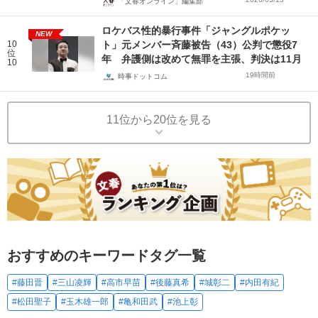
「文春オンライン」編集部
ロケバス性的暴行事件「ジャングルポケッ
NEW
10
ト」元メンバー斉藤被告（43）公判で懲役7
位
年 弁護側は改めて無罪を主張、判決は11月
10
19時間前
時事ドットコム
11位から20位を見る
おすすめのキーワードタグ一覧
#藤田晋
#三山凌輝
#高市早苗
#後藤真希
#城彰二
#内田有紀
#松田聖子
#玉木雄一郎
#亀和田武
#池上彰