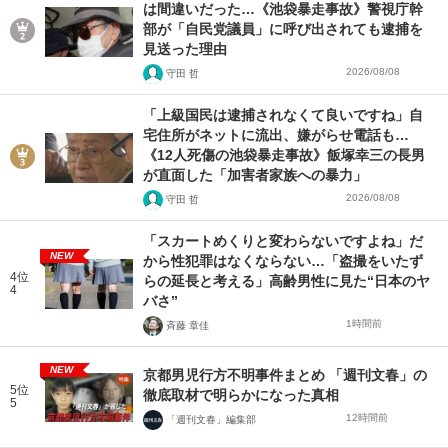
は間違いだった…《池袋暴走事故》警視庁幹
部が「自民党議員」に呼び出されても逮捕を
見送った理由
2026/08/08
守田 哲
「上級国民は逮捕されなくて良いですね」自
宅住所がネットに流出、嫌がらせ電話も…
《12人死傷の池袋暴走事故》飯塚幸三の長男
が直面した「加害者家族への暴力」
2026/08/08
守田 哲
「スカートめくりと変わらないですよね」だ
NEW
から性犯罪はなくならない…「盗撮をいたず
4位
らの延長と考える」高齢男性に見た“日本のヤ
4
バさ”
1時間前
斉藤 章佳
NEW
京都男児行方不明事件まとめ 「週刊文春」の
5位
徹底取材で明らかになった真相
5
12時間前
「週刊文春」編集部