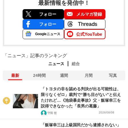
最新情報を発信中！
フォロー
メルマガ登録
フォロー
公式YouTube
Googleニュース
「ニュース」記事のランキング
ニュース
総合
最新
24時間
週間
月間
写真
「トヨタの非を認める判決が出る可能性は、
限りなくゼロ」裁判で“勝ち目がない”と伝え
たけれど…《池袋暴走事故》父・飯塚幸三を
説得できなかった「長男の葛藤」
2026/08/08
守田 哲
「飯塚幸三は上級国民だから逮捕されない」