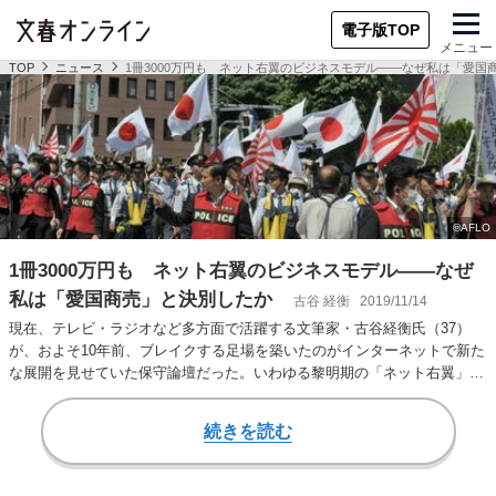
電子版TOP
メニュー
TOP
ニュース
1冊3000万円も ネット右翼のビジネスモデル――なぜ私は「愛国
1冊3000万円も ネット右翼のビジネスモデル――なぜ
私は「愛国商売」と決別したか
古谷 経衡
2019/11/14
現在、テレビ・ラジオなど多方面で活躍する文筆家・古谷経衡氏（37）
が、およそ10年前、ブレイクする足場を築いたのがインターネットで新た
な展開を見せていた保守論壇だった。いわゆる黎明期の「ネット右翼」で
ある。その後、…
続きを読む