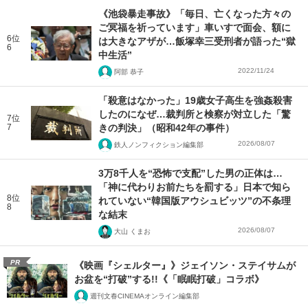
《池袋暴走事故》「毎日、亡くなった方々の
ご冥福を祈っています」車いすで面会、額に
6位
は大きなアザが…飯塚幸三受刑者が語った“獄
6
中生活”
2022/11/24
阿部 恭子
「殺意はなかった」19歳女子高生を強姦殺害
したのになぜ…裁判所と検察が対立した「驚
7位
7
きの判決」（昭和42年の事件）
2026/08/07
鉄人ノンフィクション編集部
3万8千人を“恐怖で支配”した男の正体は…
「神に代わりお前たちを罰する」日本で知ら
8位
れていない“韓国版アウシュビッツ”の不条理
8
な結末
2026/08/07
大山 くまお
PR
《映画『シェルター』》ジェイソン・ステイサムが
お盆を“打破”する!!《「眠眠打破」コラボ》
週刊文春CINEMAオンライン編集部