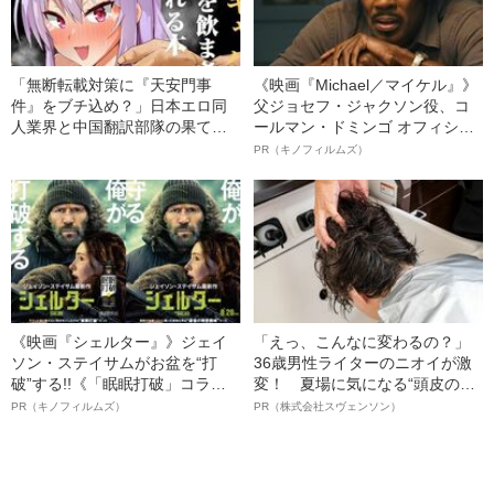
「無断転載対策に『天安門事
《映画『Michael／マイケル』》
件』をブチ込め？」日本エロ同
父ジョセフ・ジャクソン役、コ
人業界と中国翻訳部隊の果てな
ールマン・ドミンゴ オフィシャ
き闘争
ルインタビュー“観客を魅了した
PR（キノフィルムズ）
名優、複雑な父親像への想いを
語る”《日本興収70億円突破》
《映画『シェルター』》ジェイ
「えっ、こんなに変わるの？」
ソン・ステイサムがお盆を“打
36歳男性ライターのニオイが激
破”する!!《「眠眠打破」コラ
変！ 夏場に気になる“頭皮のニ
ボ》
オイ”や“ベタつき”を解消す
PR（キノフィルムズ）
PR（株式会社スヴェンソン）
る、“ウィッグのスペシャリス
ト”が生み出した徹底ケアとは