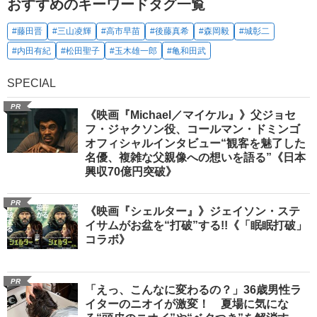
おすすめのキーワードタグ一覧
#藤田晋
#三山凌輝
#高市早苗
#後藤真希
#森岡毅
#城彰二
#内田有紀
#松田聖子
#玉木雄一郎
#亀和田武
SPECIAL
PR
《映画『Michael／マイケル』》父ジョセ
フ・ジャクソン役、コールマン・ドミンゴ
オフィシャルインタビュー“観客を魅了した
名優、複雑な父親像への想いを語る”《日本
興収70億円突破》
PR
《映画『シェルター』》ジェイソン・ステ
イサムがお盆を“打破”する!!《「眠眠打破」
コラボ》
PR
「えっ、こんなに変わるの？」36歳男性ラ
イターのニオイが激変！ 夏場に気にな