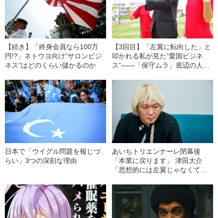
【続き】「終身会員なら100万
【3回目】「左翼に転向した」と
円!?」ネトウヨ向け“サロンビジ
叩かれる私が見た“愛国ビジネ
ネス”はどのくらい儲かるのか
ス”――「保守ムラ」底辺の人び
との金銭事情
日本で「ウイグル問題を報じづ
あいちトリエンナーレ閉幕後
らい」3つの深刻な理由
「本業に戻ります」 津田大介
「思想的には左翼じゃなくてリ
ベラル」の真意