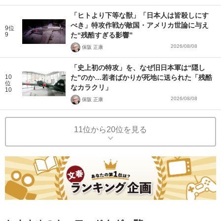
「ヒトより下等な獣」「日本人は皆殺しにす
べき」特攻作戦が敵国・アメリカ世論に与え
9位
9
た“残酷すぎる影響”
2026/08/08
保阪 正康
「史上初の特攻」を、なぜ旧日本軍は“隠し
10
た”のか…若者ばかりが死地に送られた「残酷
位
なカラクリ」
10
2026/08/08
保阪 正康
11位から20位を見る