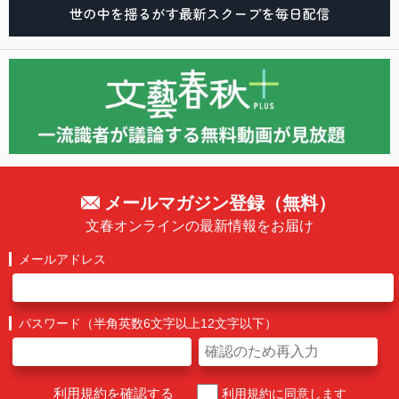
メールマガジン登録（無料）
文春オンラインの最新情報をお届け
メールアドレス
パスワード（半角英数6文字以上12文字以下）
利用規約を確認する
利用規約に同意します