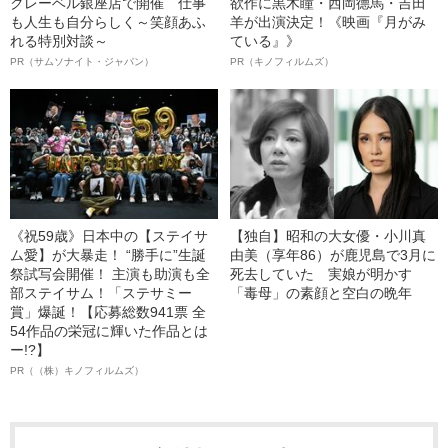
クレーベル銀座店で開催 仕事
欲作に黒木瞳・西岡德馬・吉田
も人生も自分らしく～笑顔あふ
羊が出演決定！《映画『月がみ
れる特別対談～
ている』》
PR（サムソナイト・ジャパン）
PR（キノフィルムズ）
《祝59歳》日本中の【ステイサ
【独自】昭和の大女優・小川真
ム愛】が大暴走！ “勝手に”生誕
由美（享年86）が鹿児島で3月に
祭試写会開催！ 主演も助演も全
死去していた 実娘が明かす
部ステイサム！「ステサミー
「毒母」の素顔と空白の晩年
賞」爆誕！【応募総数941票 全
54作品の栄冠に輝いた作品とは
ー!?】
PR（（株）キノフィルムズ）