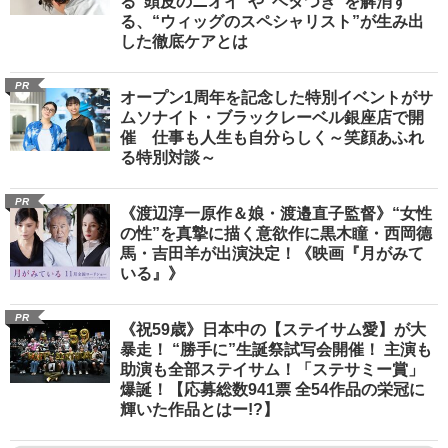
る“頭皮のニオイ”や“ベタつき”を解消す
る、“ウィッグのスペシャリスト”が生み出
した徹底ケアとは
PR
オープン1周年を記念した特別イベントがサ
ムソナイト・ブラックレーベル銀座店で開
催 仕事も人生も自分らしく～笑顔あふれ
る特別対談～
PR
《渡辺淳一原作＆娘・渡邉直子監督》“女性
の性”を真摯に描く意欲作に黒木瞳・西岡德
馬・吉田羊が出演決定！《映画『月がみて
いる』》
PR
《祝59歳》日本中の【ステイサム愛】が大
暴走！ “勝手に”生誕祭試写会開催！ 主演も
助演も全部ステイサム！「ステサミー賞」
爆誕！【応募総数941票 全54作品の栄冠に
輝いた作品とはー!?】