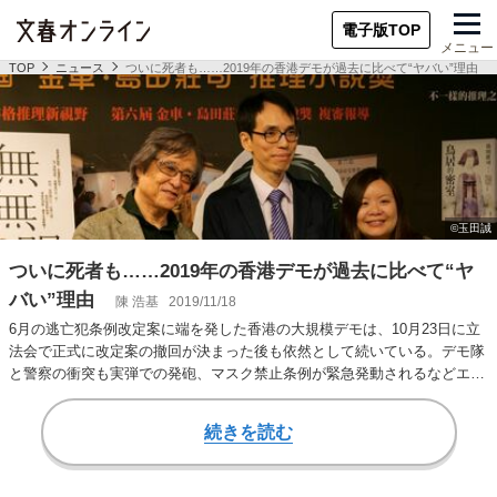
電子版TOP
メニュー
TOP
ニュース
ついに死者も……2019年の香港デモが過去に比べて“ヤバい”理由
ついに死者も……2019年の香港デモが過去に比べて“ヤ
バい”理由
陳 浩基
2019/11/18
6月の逃亡犯条例改定案に端を発した香港の大規模デモは、10月23日に立
法会で正式に改定案の撤回が決まった後も依然として続いている。デモ隊
と警察の衝突も実弾での発砲、マスク禁止条例が緊急発動されるなどエス
カレートし、…
続きを読む