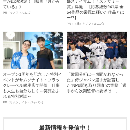
羊が出演決定！《映画『月がみ
部ステイサム！「ステサミー
ている』》
賞」爆誕！【応募総数941票 全
54作品の栄冠に輝いた作品とは
PR（キノフィルムズ）
ー!?】
PR（（株）キノフィルムズ）
オープン1周年を記念した特別イ
「敗因分析は一切聞かれなかっ
ベントがサムソナイト・ブラッ
た」侍ジャパン選手が証言し
クレーベル銀座店で開催 仕事
た“NPB聞き取り調査”の実態「選
も人生も自分らしく～笑顔あふ
手から次期監督の要求は…」
れる特別対談～
PR（サムソナイト・ジャパン）
最新情報を発信中！