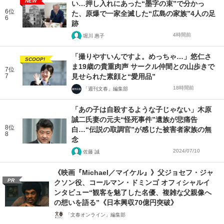
NEW
い…押し入れにあった“墨字の束”で分かっ
6位
た、原爆で一家全滅した“広島の家族”4人の足
6
跡
4時間前
堀川 惠子
「撮りやすいんですよ。めっちゃ…」悠仁さ
SCOOP!
ま19歳の貴重肉声 サークル仲間との山歩きで
7位
7
見せられた素顔と“愛用品”
18時間前
「週刊文春」編集部
「あの子は自殺するような子じゃない」木原
誠二氏妻の元夫“怪死事件”遺族が悲痛告
8位
白…“伝説の取調官”が感じた被害者家族の無
8
念
2024/07/10
佐藤 誠
《映画『Michael／マイケル』》父ジョセフ・ジャ
PR
クソン役、コールマン・ドミンゴ オフィシャルイ
ンタビュー“観客を魅了した名優、複雑な父親像へ
の想いを語る”《日本興収70億円突破》
「文春オンライン」編集部