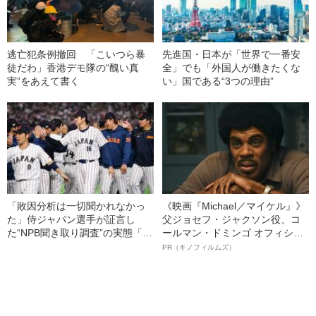
逃亡犯条例撤回 「こいつら暴
先進国・日本が「世界で一番安
徒だわ」香港デモ隊の“醜い真
全」でも「外国人が働きたくな
実”をあえて書く
い」国である“3つの理由”
「敗因分析は一切聞かれなかっ
《映画『Michael／マイケル』》
た」侍ジャパン選手が証言し
父ジョセフ・ジャクソン役、コ
た“NPB聞き取り調査”の実態「選
ールマン・ドミンゴ オフィシャ
手から次期監督の要求は…」
ルインタビュー“観客を魅了した
PR（キノフィルムズ）
名優、複雑な父親像への想いを
語る”《日本興収70億円突破》