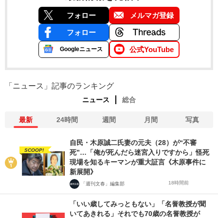
フォロー
メルマガ登録
フォロー
公式YouTube
Googleニュース
「ニュース」記事のランキング
ニュース
総合
最新
24時間
週間
月間
写真
自民・木原誠二氏妻の元夫（28）が“不審
SCOOP!
死”…「俺が死んだら迷宮入りですから」怪死
現場を知るキーマンが重大証言《木原事件に
新展開》
18時間前
「週刊文春」編集部
「いい歳してみっともない」「名誉教授が聞
いてあきれる」それでも70歳の名誉教授が