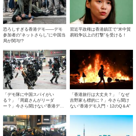
恐ろしすぎる香港デモ――デモ
習近平政権は香港鎮圧で“米中貿
参加者の“ネットさらし”に中国当
易戦争以上の打撃”を受ける！
局が関与!?
「デモ隊に中国スパイがい
「香港旅行は大丈夫？」「なぜ
る？」「周庭さんがリーダ
吉野家も標的に？」今さら聞け
ー？」今さら聞けない“香港デモ
ない“香港デモ入門・12のQ＆A”
入門・12のQ＆A”