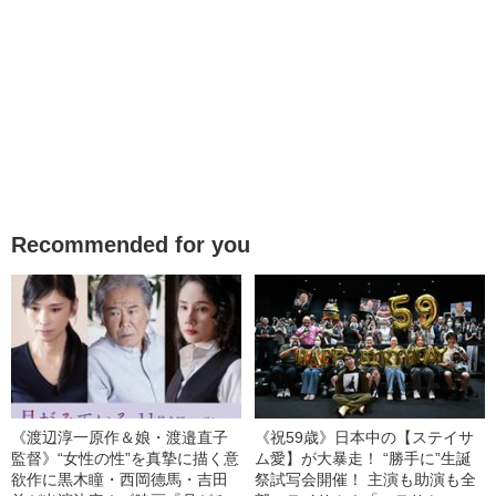
Recommended for you
《渡辺淳一原作＆娘・渡邉直子
《祝59歳》日本中の【ステイサ
監督》“女性の性”を真摯に描く意
ム愛】が大暴走！ “勝手に”生誕
欲作に黒木瞳・西岡德馬・吉田
祭試写会開催！ 主演も助演も全