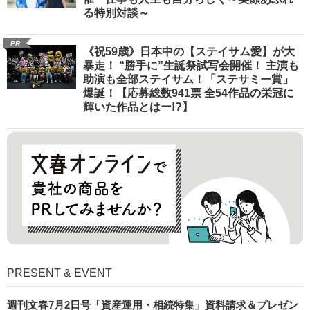
る特別対談～
PR
《祝59歳》日本中の【ステイサム愛】が大
暴走！ “勝手に”生誕祭試写会開催！ 主演も
助演も全部ステイサム！「ステサミー賞」
爆誕！【応募総数941票 全54作品の栄冠に
輝いた作品とはー!?】
PRESENT & EVENT
週刊文春7月2日号「資産運用・相続特集」資料請求＆プレゼン