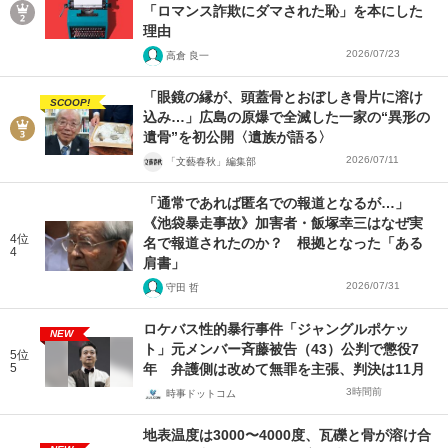
「ロマンス詐欺にダマされた恥」を本にした
理由
2026/07/23
高倉 良一
「眼鏡の縁が、頭蓋骨とおぼしき骨片に溶け
SCOOP!
込み…」広島の原爆で全滅した一家の“異形の
遺骨”を初公開〈遺族が語る〉
2026/07/11
「文藝春秋」編集部
「通常であれば匿名での報道となるが…」
《池袋暴走事故》加害者・飯塚幸三はなぜ実
4位
名で報道されたのか？ 根拠となった「ある
4
肩書」
2026/07/31
守田 哲
ロケバス性的暴行事件「ジャングルポケッ
NEW
ト」元メンバー斉藤被告（43）公判で懲役7
5位
5
年 弁護側は改めて無罪を主張、判決は11月
3時間前
時事ドットコム
地表温度は3000〜4000度、瓦礫と骨が溶け合