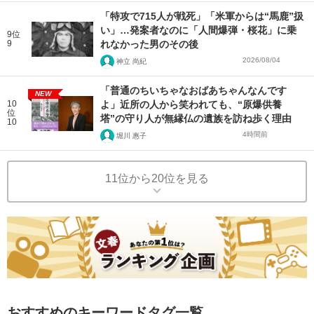
「特攻で715人が戦死」「米軍からは“馬鹿”扱
い」…発案者なのに「人間爆弾・桜花」に乗
9位
9
れなかった男のその後
2026/08/04
神立 尚紀
「普通のちいちゃなおばあちゃんなんです
NEW
10
よ」近所の人から笑われても、“原爆供養
位
塔”の守り人が無縁仏の遺族を訪ね歩く理由
10
4時間前
堀川 惠子
11位から20位を見る
おすすめのキーワードタグ一覧