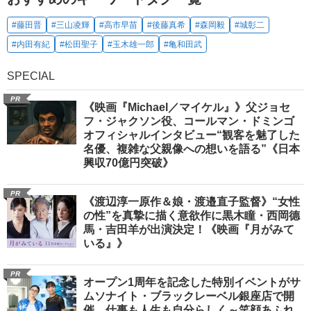
#藤田晋
#三山凌輝
#高市早苗
#後藤真希
#森岡毅
#城彰二
#内田有紀
#松田聖子
#玉木雄一郎
#亀和田武
SPECIAL
PR
《映画『Michael／マイケル』》父ジョセ
フ・ジャクソン役、コールマン・ドミンゴ
オフィシャルインタビュー“観客を魅了した
名優、複雑な父親像への想いを語る”《日本
興収70億円突破》
PR
《渡辺淳一原作＆娘・渡邉直子監督》“女性
の性”を真摯に描く意欲作に黒木瞳・西岡德
馬・吉田羊が出演決定！《映画『月がみて
いる』》
PR
オープン1周年を記念した特別イベントがサ
ムソナイト・ブラックレーベル銀座店で開
催 仕事も人生も自分らしく～笑顔あふれ