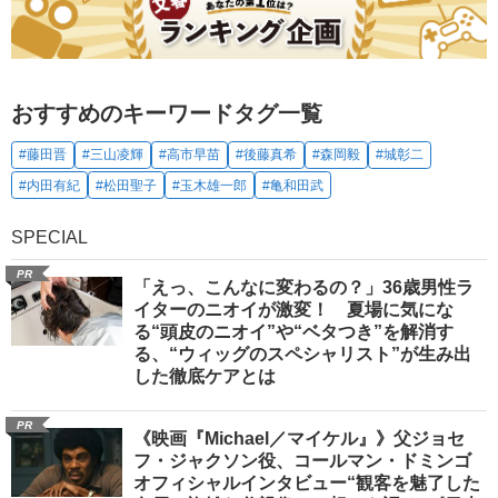
おすすめのキーワードタグ一覧
#藤田晋
#三山凌輝
#高市早苗
#後藤真希
#森岡毅
#城彰二
#内田有紀
#松田聖子
#玉木雄一郎
#亀和田武
SPECIAL
PR
「えっ、こんなに変わるの？」36歳男性ラ
イターのニオイが激変！ 夏場に気にな
る“頭皮のニオイ”や“ベタつき”を解消す
る、“ウィッグのスペシャリスト”が生み出
した徹底ケアとは
PR
《映画『Michael／マイケル』》父ジョセ
フ・ジャクソン役、コールマン・ドミンゴ
オフィシャルインタビュー“観客を魅了した