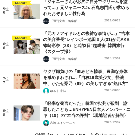
「ジャニーさんがお尻に自分でクリームを塗
SCOOP!
って…」元ジャニーズJr. 石丸志門氏が求めら
5位
5
れたおぞましい性行為
2023/06/28
「週刊文春」編集部
「元カノアイドルとの複雑な事情が…」“吉本
SCOOP!
の美容番長”レインボー池田直人(31)が元AKB
6位
篠崎彩奈（28）と2泊3日“超親密”韓国旅行
6
《スクープ撮》
2024/12/02
「週刊文春」編集部
ヤクザ顔負けの「血みどろ情事」豊満な身体
を舐めまわされ…「自称16歳美少女」怪演
7位
7
中、かたせ梨乃（69）の美しすぎる“熟れ方”
2026/08/06
ゆるま 小林
「軽率な発言だった」韓国で批判が殺到→謝
罪したことも…ENHYPEN日本人メンバー・ニ
8位
8
キ（19）の“本当の評判”〈現地記者が解説〉
2024/12/09
吉崎 エイジーニョ