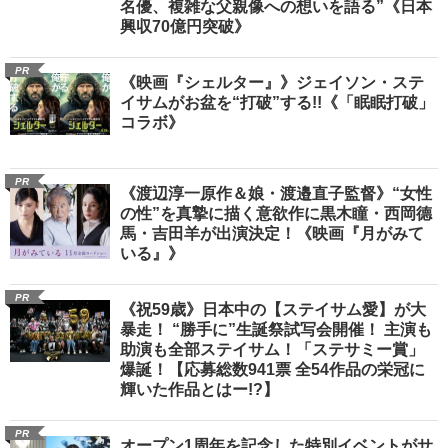
名優、複雑な父親像への想いを語る”《日本
興収70億円突破》
PR
《映画『シェルター』》ジェイソン・ステ
イサムがお盆を“打破”する!!《「眠眠打破」
コラボ》
PR
《渡辺淳一原作＆娘・渡邉直子監督》“女性
の性”を真摯に描く意欲作に黒木瞳・西岡德
馬・吉田羊が出演決定！《映画『月がみて
いる』》
PR
《祝59歳》日本中の【ステイサム愛】が大
暴走！ “勝手に”生誕祭試写会開催！ 主演も
助演も全部ステイサム！「ステサミー賞」
爆誕！【応募総数941票 全54作品の栄冠に
輝いた作品とはー!?】
PR
オープン1周年を記念した特別イベントがサ