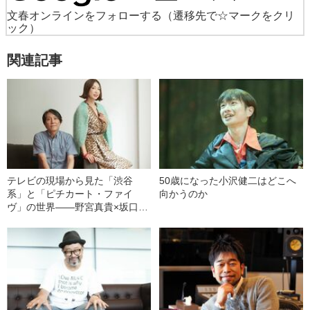
文春オンラインをフォローする
（遷移先で☆マークをクリ
ック）
関連記事
テレビの現場から見た「渋谷
50歳になった小沢健二はどこへ
系」と「ピチカート・ファイ
向かうのか
ヴ」の世界――野宮真貴×坂口修
インタビュー