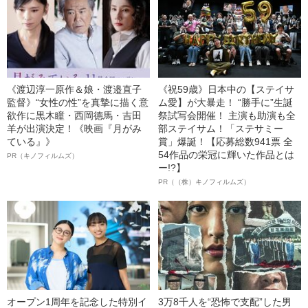
《渡辺淳一原作＆娘・渡邉直子
《祝59歳》日本中の【ステイサ
監督》“女性の性”を真摯に描く意
ム愛】が大暴走！ “勝手に”生誕
欲作に黒木瞳・西岡德馬・吉田
祭試写会開催！ 主演も助演も全
羊が出演決定！《映画『月がみ
部ステイサム！「ステサミー
ている』》
賞」爆誕！【応募総数941票 全
54作品の栄冠に輝いた作品とは
PR（キノフィルムズ）
ー!?】
PR（（株）キノフィルムズ）
オープン1周年を記念した特別イ
3万8千人を“恐怖で支配”した男