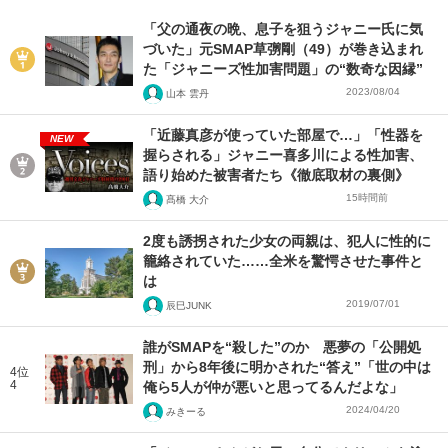
「父の通夜の晩、息子を狙うジャニー氏に気
づいた」元SMAP草彅剛（49）が巻き込まれ
た「ジャニーズ性加害問題」の“数奇な因縁”
2023/08/04
山本 雲丹
「近藤真彦が使っていた部屋で…」「性器を
NEW
握らされる」ジャニー喜多川による性加害、
語り始めた被害者たち《徹底取材の裏側》
15時間前
髙橋 大介
2度も誘拐された少女の両親は、犯人に性的に
籠絡されていた……全米を驚愕させた事件と
は
2019/07/01
辰巳JUNK
誰がSMAPを“殺した”のか 悪夢の「公開処
刑」から8年後に明かされた“答え”「世の中は
4位
4
俺ら5人が仲が悪いと思ってるんだよな」
2024/04/20
みきーる