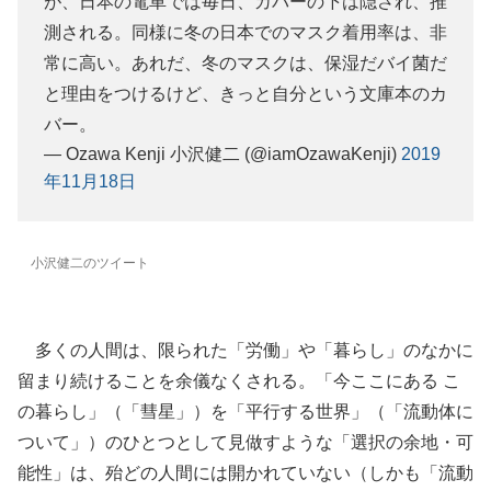
が、日本の電車では毎日、カバーの下は隠され、推
測される。同様に冬の日本でのマスク着用率は、非
常に高い。あれだ、冬のマスクは、保湿だバイ菌だ
と理由をつけるけど、きっと自分という文庫本のカ
バー。
— Ozawa Kenji 小沢健二 (@iamOzawaKenji)
2019
年11月18日
小沢健二のツイート
多くの人間は、限られた「労働」や「暮らし」のなかに
留まり続けることを余儀なくされる。「今ここにある こ
の暮らし」（「彗星」）を「平行する世界」（「流動体に
ついて」）のひとつとして見做すような「選択の余地・可
能性」は、殆どの人間には開かれていない（しかも「流動