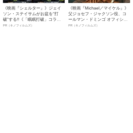
《映画『シェルター』》ジェイ
《映画『Michael／マイケル』》
ソン・ステイサムがお盆を“打
父ジョセフ・ジャクソン役、コ
破”する!!《「眠眠打破」コラ
ールマン・ドミンゴ オフィシャ
ボ》
ルインタビュー“観客を魅了した
PR（キノフィルムズ）
PR（キノフィルムズ）
名優、複雑な父親像への想いを
語る”《日本興収70億円突破》