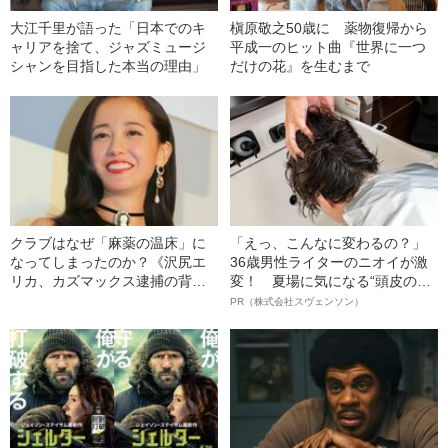
大江千里が語った「日本でのキ
槇原敬之50歳に 薬物復帰から
ャリアを捨て、ジャズミュージ
平成一のヒット曲『世界に一つ
シャンを目指した本当の理由」
だけの花』を生むまで
クラブはなぜ「麻薬の温床」に
「えっ、こんなに変わるの？」
なってしまったのか？《沢尻エ
36歳男性ライターのニオイが激
リカ、カズマックス逮捕の背
変！ 夏場に気になる“頭皮のニ
景》
オイ”や“ベタつき”を解消す
PR（株式会社スヴェンソン）
る、“ウィッグのスペシャリス
ト”が生み出した徹底ケアとは