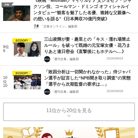
《映画『Michael／マイケル』》父ジョセフ・ジャ
PR
クソン役、コールマン・ドミンゴ オフィシャルイ
ンタビュー“観客を魅了した名優、複雑な父親像へ
の想いを語る”《日本興収70億円突破》
「文春オンライン」編集部
三山凌輝が妻・趣里との「キス・濡れ場禁止
SCOOP!
ルール」を破って既婚の元宝塚女優・花乃ま
9位
9
りあと連日密会《直撃後にもホテルへ…》
2026/08/04
「週刊文春」編集部
「敗因分析は一切聞かれなかった」侍ジャパ
SCOOP!
10
ン選手が証言した“NPB聞き取り調査”の実態
位
「選手から次期監督の要求は…」
10
2026/08/06
「週刊文春」編集部
11位から20位を見る