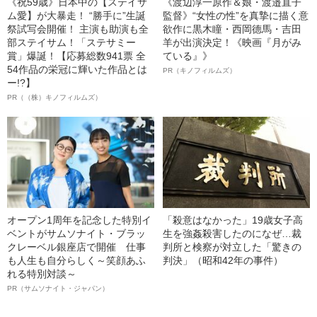
《祝59歳》日本中の【ステイサ
《渡辺淳一原作＆娘・渡邉直子
ム愛】が大暴走！ “勝手に”生誕
監督》“女性の性”を真摯に描く意
祭試写会開催！ 主演も助演も全
欲作に黒木瞳・西岡德馬・吉田
部ステイサム！「ステサミー
羊が出演決定！《映画『月がみ
賞」爆誕！【応募総数941票 全
ている』》
54作品の栄冠に輝いた作品とは
PR（キノフィルムズ）
ー!?】
PR（（株）キノフィルムズ）
オープン1周年を記念した特別イ
「殺意はなかった」19歳女子高
ベントがサムソナイト・ブラッ
生を強姦殺害したのになぜ…裁
クレーベル銀座店で開催 仕事
判所と検察が対立した「驚きの
も人生も自分らしく～笑顔あふ
判決」（昭和42年の事件）
れる特別対談～
PR（サムソナイト・ジャパン）