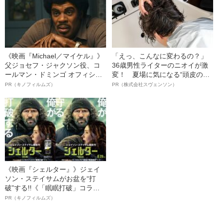
《映画『Michael／マイケル』》
「えっ、こんなに変わるの？」
父ジョセフ・ジャクソン役、コ
36歳男性ライターのニオイが激
ールマン・ドミンゴ オフィシャ
変！ 夏場に気になる“頭皮のニ
ルインタビュー“観客を魅了した
オイ”や“ベタつき”を解消す
PR（キノフィルムズ）
PR（株式会社スヴェンソン）
名優、複雑な父親像への想いを
る、“ウィッグのスペシャリス
語る”《日本興収70億円突破》
ト”が生み出した徹底ケアとは
《映画『シェルター』》ジェイ
ソン・ステイサムがお盆を“打
破”する!!《「眠眠打破」コラ
ボ》
PR（キノフィルムズ）