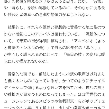
那」の反復を耐えるタフさはあると思う。だが、「労働」
や「暮らし」を歌い称揚しているのに、そのなかにある長
い持続と緊張感への意識や想像力が感じられない。
結果的に、それらを漠然と夢想的に賛美する地に足のつ
かない感覚にこのアルバムは覆われている。「流動体につ
いて」で東京の街が詳細に描写され、「アルペジオ（きっ
と魔法のトンネルの先）」で自らの90年代の「暮らし」
が生々しく語られるのに比べて、「毎日の技」の姿形は曖
昧にしか描かれないのだ。
音楽的な面でも、前述したように小沢の歌声は以前より
も低く太いものになっているが、かつてのようにチャイル
ディッシュで弾けるような歌い方を捨てた分、技巧の無さ
や稚拙さが目立つものになってしまった。ほぼ同世代のミ
ュージシャンであるスピッツや曽我部恵一らがポップミュ
ージックの世界に長く留まり、少しずつ発声やボーカルワ