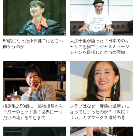
50歳になった小沢健二はどこへ
大江千里が語った「日本でのキ
向かうのか
ャリアを捨て、ジャズミュージ
シャンを目指した本当の理由」
槇原敬之50歳に 薬物復帰から
クラブはなぜ「麻薬の温床」に
平成一のヒット曲『世界に一つ
なってしまったのか？《沢尻エ
だけの花』を生むまで
リカ、カズマックス逮捕の背
景》