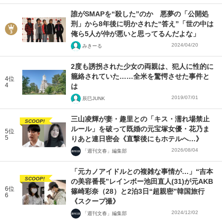
誰がSMAPを“殺した”のか 悪夢の「公開処
刑」から8年後に明かされた“答え”「世の中は
俺ら5人が仲が悪いと思ってるんだよな」
2024/04/20
みきーる
2度も誘拐された少女の両親は、犯人に性的に
籠絡されていた……全米を驚愕させた事件と
4位
4
は
2019/07/01
辰巳JUNK
三山凌輝が妻・趣里との「キス・濡れ場禁止
SCOOP!
ルール」を破って既婚の元宝塚女優・花乃ま
5位
5
りあと連日密会《直撃後にもホテルへ…》
2026/08/04
「週刊文春」編集部
「元カノアイドルとの複雑な事情が…」“吉本
SCOOP!
の美容番長”レインボー池田直人(31)が元AKB
6位
篠崎彩奈（28）と2泊3日“超親密”韓国旅行
6
《スクープ撮》
2024/12/02
「週刊文春」編集部