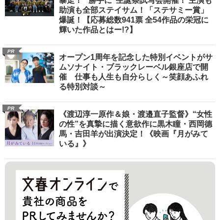
暴走！ “勝手に”生誕祭試写会開催！ 主演も
助演も全部ステイサム！「ステサミー賞」
爆誕！【応募総数941票 全54作品の栄冠に
輝いた作品とはー!?】
PR
オープン1周年を記念した特別イベントがサ
ムソナイト・ブラックレーベル銀座店で開
催 仕事も人生も自分らしく～笑顔あふれ
る特別対談～
PR
《渡辺淳一原作＆娘・渡邉直子監督》“女性
の性”を真摯に描く意欲作に黒木瞳・西岡德
馬・吉田羊が出演決定！《映画『月がみて
いる』》