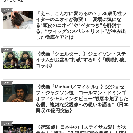
SPECIAL
PR
「えっ、こんなに変わるの？」36歳男性ラ
イターのニオイが激変！ 夏場に気にな
る“頭皮のニオイ”や“ベタつき”を解消す
る、“ウィッグのスペシャリスト”が生み出
した徹底ケアとは
PR
《映画『シェルター』》ジェイソン・ステ
イサムがお盆を“打破”する!!《「眠眠打破」
コラボ》
PR
《映画『Michael／マイケル』》父ジョセ
フ・ジャクソン役、コールマン・ドミンゴ
オフィシャルインタビュー“観客を魅了した
名優、複雑な父親像への想いを語る”《日本
興収70億円突破》
PR
《祝59歳》日本中の【ステイサム愛】が大