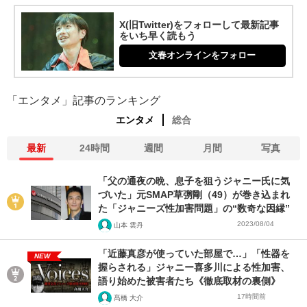
X(旧Twitter)をフォローして最新記事
をいち早く読もう
文春オンラインをフォロー
「エンタメ」記事のランキング
エンタメ
総合
最新
24時間
週間
月間
写真
「父の通夜の晩、息子を狙うジャニー氏に気
づいた」元SMAP草彅剛（49）が巻き込まれ
た「ジャニーズ性加害問題」の“数奇な因縁”
2023/08/04
山本 雲丹
「近藤真彦が使っていた部屋で…」「性器を
NEW
握らされる」ジャニー喜多川による性加害、
語り始めた被害者たち《徹底取材の裏側》
17時間前
髙橋 大介