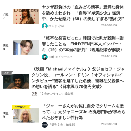
ヤクザ顔負けの「血みどろ情事」豊満な身体
を舐めまわされ…「自称16歳美少女」怪演
7位
7
中、かたせ梨乃（69）の美しすぎる“熟れ方”
2026/08/06
ゆるま 小林
「軽率な発言だった」韓国で批判が殺到→謝
罪したことも…ENHYPEN日本人メンバー・ニ
8位
8
キ（19）の“本当の評判”〈現地記者が解説〉
2024/12/09
吉崎 エイジーニョ
《映画『Michael／マイケル』》父ジョセフ・ジャ
PR
クソン役、コールマン・ドミンゴ オフィシャルイ
ンタビュー“観客を魅了した名優、複雑な父親像へ
の想いを語る”《日本興収70億円突破》
「文春オンライン」編集部
「ジャニーさんがお尻に自分でクリームを塗
SCOOP!
って…」元ジャニーズJr. 石丸志門氏が求めら
9位
9
れたおぞましい性行為
2023/06/28
「週刊文春」編集部