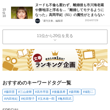
ヌードも不倫も厭わず、離婚後も市川海老蔵
10
や勝地涼と浮名を…「離婚してモテるように
位
なった」高岡早紀（51）の魔性がとまらない
10
2024/07/29
「週刊文春」編集部
11位から20位を見る
おすすめのキーワードタグ一覧
#藤田晋
#三山凌輝
#高市早苗
#後藤真希
#森岡毅
#城彰二
#内田有紀
#松田聖子
#玉木雄一郎
#亀和田武