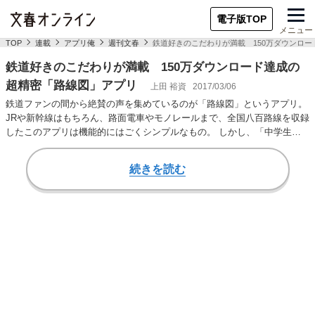
電子版TOP
メニュー
TOP
連載
アプリ俺
週刊文春
鉄道好きのこだわりが満載 150万ダウンロ
鉄道好きのこだわりが満載 150万ダウンロード達成の
超精密「路線図」アプリ
上田 裕資
2017/03/06
鉄道ファンの間から絶賛の声を集めているのが「路線図」というアプリ。
JRや新幹線はもちろん、路面電車やモノレールまで、全国八百路線を収録
したこのアプリは機能的にはごくシンプルなもの。 しかし、「中学生の
頃から手書きで…
続きを読む