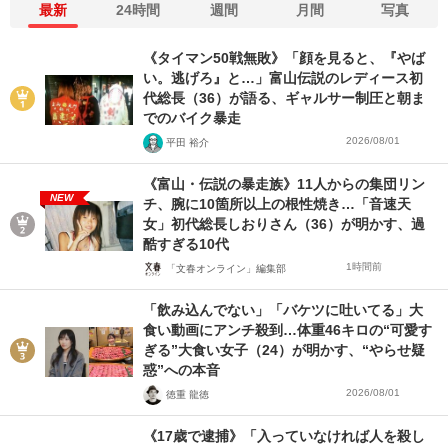
最新
24時間
週間
月間
写真
《タイマン50戦無敗》「顔を見ると、『やば
い。逃げろ』と…」富山伝説のレディース初
代総長（36）が語る、ギャルサー制圧と朝ま
でのバイク暴走
2026/08/01
平田 裕介
《富山・伝説の暴走族》11人からの集団リン
NEW
チ、腕に10箇所以上の根性焼き…「音速天
女」初代総長しおりさん（36）が明かす、過
酷すぎる10代
1時間前
「文春オンライン」編集部
「飲み込んでない」「バケツに吐いてる」大
食い動画にアンチ殺到…体重46キロの“可愛す
ぎる”大食い女子（24）が明かす、“やらせ疑
惑”への本音
2026/08/01
徳重 龍徳
《17歳で逮捕》「入っていなければ人を殺し