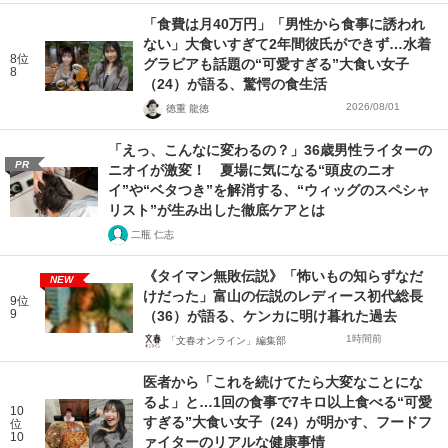
「食費は月40万円」「男性から食事に誘われ
ない」大食いすぎて2年間彼氏ができず…水着
8位
グラビアも話題の“可愛すぎる”大食い女子
8
（24）が語る、驚愕の食生活
2026/08/01
徳重 龍徳
「えっ、こんなに変わるの？」36歳男性ライターの
PR
ニオイが激変！ 夏場に気になる“頭皮のニオ
イ”や“ベタつき”を解消する、“ウィッグのスペシャ
リスト”が生み出した徹底ケアとは
二瓶 仁志
《タイマン無敗伝説》「怖いもの知らずなだ
NEW
けだった」富山の伝説のレディース初代総長
9位
9
（36）が語る、ケンカに明け暮れた過去
1時間前
「文春オンライン」編集部
医者から「これを続けてたら大変なことにな
るよ」と…1回の食事で7キロ以上食べる“可愛
10
すぎる”大食い女子（24）が明かす、フードフ
位
10
ァイターのリアルな健康事情