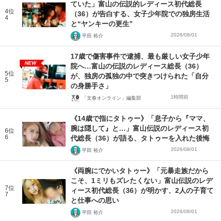
ていた」富山の伝説的レディース初代総長
4位
（36）が告白する、女子少年院での独房生活
4
と“ヤンキーの更生”
2026/08/01
平田 裕介
17歳で傷害事件で逮捕、最も厳しい女子少年
NEW
院へ…富山の伝説のレディース総長（36）
5位
が、独房の孤独の中で突きつけられた「自分
5
の身勝手さ」
1時間前
「文春オンライン」編集部
《14歳で指にタトゥー》「息子から『ママ、
腕は隠して』と…」富山伝説のレディース初
6位
6
代総長（36）が語る、タトゥーを入れた後悔
2026/08/01
平田 裕介
《両腕にでかいタトゥー》「元暴走族だから
こそ、1ミリもズレたくない」富山伝説のレデ
7位
ィース初代総長（36）が明かす、2人の子育て
7
と仕事への思い
2026/08/01
平田 裕介