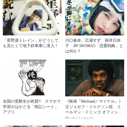
「星野源トレイン」がどうして
川口春奈、広瀬すず、桜井日奈
も見たくて地下鉄車庫に潜入！
子 JR SKISKIの「恋愛戦略」と
は何か？
全国の受験生が絶賛!! スマホで
《映画『Michael／マイケル』》
学習がはかどる「暗記シート」
父ジョセフ・ジャクソン役、コ
アプリ
ールマン・ドミンゴ オフィシャ
ルインタビュー“観客を魅了した
PR（キノフィルムズ）
名優、複雑な父親像への想いを