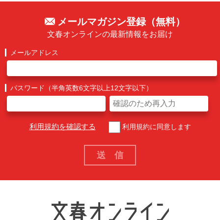
メールマガジン登録（無料）
文春オンラインの最新情報をお届け
メールアドレス
パスワード（半角英数6文字以上12文字以下）
利用規約を確認する
利用規約に同意します