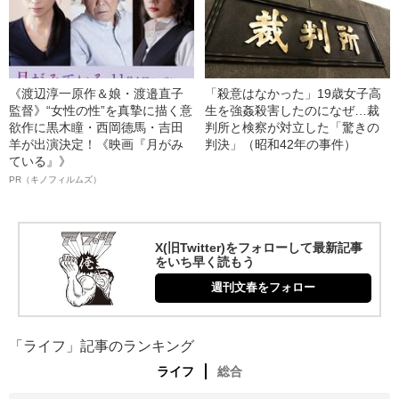
《渡辺淳一原作＆娘・渡邉直子
「殺意はなかった」19歳女子高
監督》“女性の性”を真摯に描く意
生を強姦殺害したのになぜ…裁
欲作に黒木瞳・西岡德馬・吉田
判所と検察が対立した「驚きの
羊が出演決定！《映画『月がみ
判決」（昭和42年の事件）
ている』》
PR（キノフィルムズ）
X(旧Twitter)をフォローして最新記事
をいち早く読もう
週刊文春をフォロー
「ライフ」記事のランキング
ライフ
総合