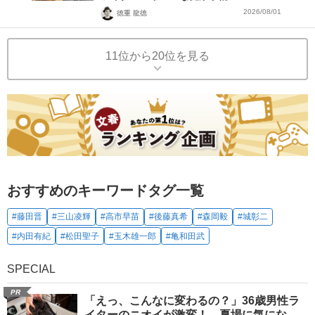
2026/08/01
徳重 龍徳
11位から20位を見る
おすすめのキーワードタグ一覧
#藤田晋
#三山凌輝
#高市早苗
#後藤真希
#森岡毅
#城彰二
#内田有紀
#松田聖子
#玉木雄一郎
#亀和田武
SPECIAL
PR
「えっ、こんなに変わるの？」36歳男性ラ
イターのニオイが激変！ 夏場に気にな