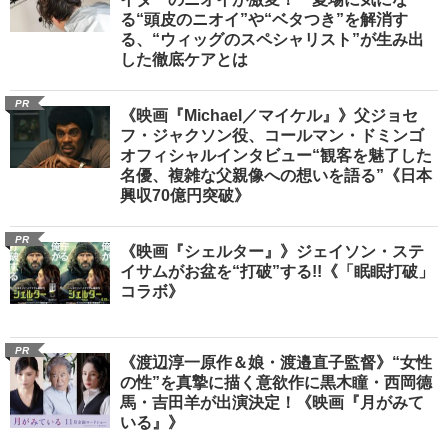
る“頭皮のニオイ”や“ベタつき”を解消す
る、“ウィッグのスペシャリスト”が生み出
した徹底ケアとは
PR
《映画『Michael／マイケル』》父ジョセ
フ・ジャクソン役、コールマン・ドミンゴ
オフィシャルインタビュー“観客を魅了した
名優、複雑な父親像への想いを語る”《日本
興収70億円突破》
PR
《映画『シェルター』》ジェイソン・ステ
イサムがお盆を“打破”する!!《「眠眠打破」
コラボ》
PR
《渡辺淳一原作＆娘・渡邉直子監督》“女性
の性”を真摯に描く意欲作に黒木瞳・西岡德
馬・吉田羊が出演決定！《映画『月がみて
いる』》