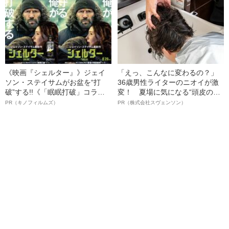
語る”《日本興収70億円突破》
《映画『シェルター』》ジェイ
「えっ、こんなに変わるの？」
ソン・ステイサムがお盆を“打
36歳男性ライターのニオイが激
破”する!!《「眠眠打破」コラ
変！ 夏場に気になる“頭皮のニ
ボ》
オイ”や“ベタつき”を解消す
PR（キノフィルムズ）
PR（株式会社スヴェンソン）
る、“ウィッグのスペシャリス
ト”が生み出した徹底ケアとは