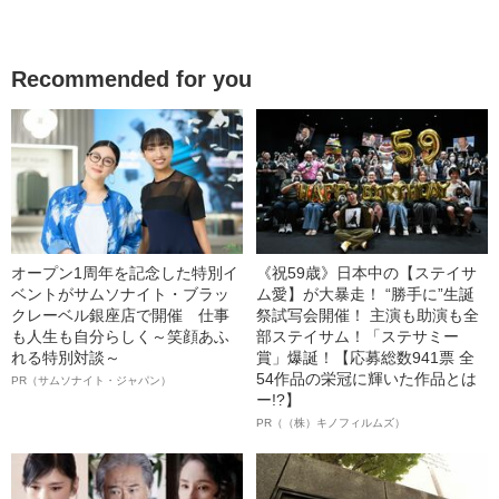
Recommended for you
オープン1周年を記念した特別イ
《祝59歳》日本中の【ステイサ
ベントがサムソナイト・ブラッ
ム愛】が大暴走！ “勝手に”生誕
クレーベル銀座店で開催 仕事
祭試写会開催！ 主演も助演も全
も人生も自分らしく～笑顔あふ
部ステイサム！「ステサミー
れる特別対談～
賞」爆誕！【応募総数941票 全
54作品の栄冠に輝いた作品とは
PR（サムソナイト・ジャパン）
ー!?】
PR（（株）キノフィルムズ）