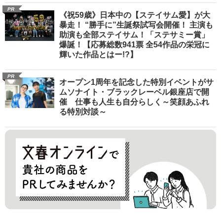
PR
《祝59歳》日本中の【ステイサム愛】が大
暴走！ “勝手に”生誕祭試写会開催！ 主演も
助演も全部ステイサム！「ステサミー賞」
爆誕！【応募総数941票 全54作品の栄冠に
輝いた作品とはー!?】
PR
オープン1周年を記念した特別イベントがサ
ムソナイト・ブラックレーベル銀座店で開
催 仕事も人生も自分らしく～笑顔あふれ
る特別対談～