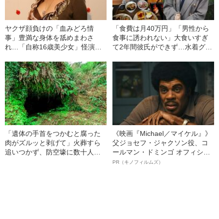
ヤクザ顔負けの「血みどろ情
「食費は月40万円」「男性から
事」豊満な身体を舐めまわさ
食事に誘われない」大食いすぎ
れ…「自称16歳美少女」怪演
て2年間彼氏ができず…水着グラ
中、かたせ梨乃（69）の美しす
ビアも話題の“可愛すぎる”大食い
ぎる“熟れ方”
女子（24）が語る、驚愕の食生
活
「遺体の手首をつかむと腐った
《映画『Michael／マイケル』》
肉がズルッと剥げて」火葬すら
父ジョセフ・ジャクソン役、コ
追いつかず、防空壕に数十人
ールマン・ドミンゴ オフィシャ
を“集団土葬”…この世の地獄を見
ルインタビュー“観客を魅了した
PR（キノフィルムズ）
た少年兵が明かした“過酷すぎる
名優、複雑な父親像への想いを
任務”とは
語る”《日本興収70億円突破》