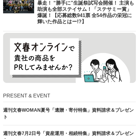
暴走！ “勝手に”生誕祭試写会開催！ 主演も
助演も全部ステイサム！「ステサミー賞」
爆誕！【応募総数941票 全54作品の栄冠に
輝いた作品とはー!?】
PRESENT & EVENT
週刊文春WOMAN夏号「遺贈・寄付特集」資料請求＆プレゼン
ト
週刊文春7月2日号「資産運用・相続特集」資料請求＆プレゼン