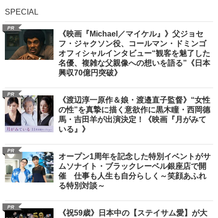
SPECIAL
PR
《映画『Michael／マイケル』》父ジョセ
フ・ジャクソン役、コールマン・ドミンゴ
オフィシャルインタビュー“観客を魅了した
名優、複雑な父親像への想いを語る”《日本
興収70億円突破》
PR
《渡辺淳一原作＆娘・渡邉直子監督》“女性
の性”を真摯に描く意欲作に黒木瞳・西岡德
馬・吉田羊が出演決定！《映画『月がみて
いる』》
PR
オープン1周年を記念した特別イベントがサ
ムソナイト・ブラックレーベル銀座店で開
催 仕事も人生も自分らしく～笑顔あふれ
る特別対談～
PR
《祝59歳》日本中の【ステイサム愛】が大