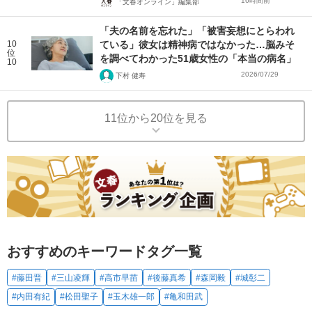
16時間前
「文春オンライン」編集部
「夫の名前を忘れた」「被害妄想にとらわれ
10
ている」彼女は精神病ではなかった…脳みそ
位
を調べてわかった51歳女性の「本当の病名」
10
2026/07/29
下村 健寿
11位から20位を見る
おすすめのキーワードタグ一覧
#藤田晋
#三山凌輝
#高市早苗
#後藤真希
#森岡毅
#城彰二
#内田有紀
#松田聖子
#玉木雄一郎
#亀和田武