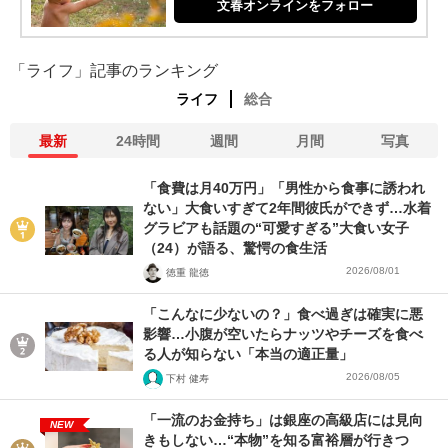
文春オンラインをフォロー
「ライフ」記事のランキング
ライフ
総合
最新
24時間
週間
月間
写真
「食費は月40万円」「男性から食事に誘われ
ない」大食いすぎて2年間彼氏ができず…水着
グラビアも話題の“可愛すぎる”大食い女子
（24）が語る、驚愕の食生活
2026/08/01
徳重 龍徳
「こんなに少ないの？」食べ過ぎは確実に悪
影響…小腹が空いたらナッツやチーズを食べ
る人が知らない「本当の適正量」
2026/08/05
下村 健寿
「一流のお金持ち」は銀座の高級店には見向
NEW
きもしない…“本物”を知る富裕層が行きつ