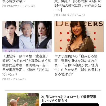
れる特別対談～
賞」爆誕！【応募総数941票 全
54作品の栄冠に輝いた作品とは
PR（サムソナイト・ジャパン）
ー!?】
PR（（株）キノフィルムズ）
《渡辺淳一原作＆娘・渡邉直子
ヤクザ顔負けの「血みどろ情
監督》“女性の性”を真摯に描く意
事」豊満な身体を舐めまわさ
欲作に黒木瞳・西岡德馬・吉田
れ…「自称16歳美少女」怪演
羊が出演決定！《映画『月がみ
中、かたせ梨乃（69）の美しす
ている』》
ぎる“熟れ方”
PR（キノフィルムズ）
X(旧Twitter)をフォローして最新記事
をいち早く読もう