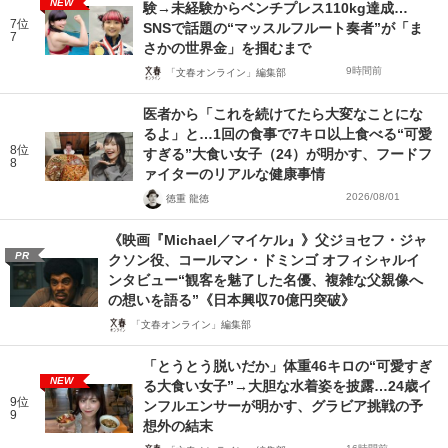
NEW
験→未経験からベンチプレス110kg達成…
7位
SNSで話題の“マッスルフルート奏者”が「ま
7
さかの世界金」を掴むまで
9時間前
「文春オンライン」編集部
医者から「これを続けてたら大変なことにな
るよ」と…1回の食事で7キロ以上食べる“可愛
8位
すぎる”大食い女子（24）が明かす、フードフ
8
ァイターのリアルな健康事情
2026/08/01
徳重 龍徳
《映画『Michael／マイケル』》父ジョセフ・ジャ
PR
クソン役、コールマン・ドミンゴ オフィシャルイ
ンタビュー“観客を魅了した名優、複雑な父親像へ
の想いを語る”《日本興収70億円突破》
「文春オンライン」編集部
「とうとう脱いだか」体重46キロの“可愛すぎ
NEW
る大食い女子”→大胆な水着姿を披露…24歳イ
9位
ンフルエンサーが明かす、グラビア挑戦の予
9
想外の結末