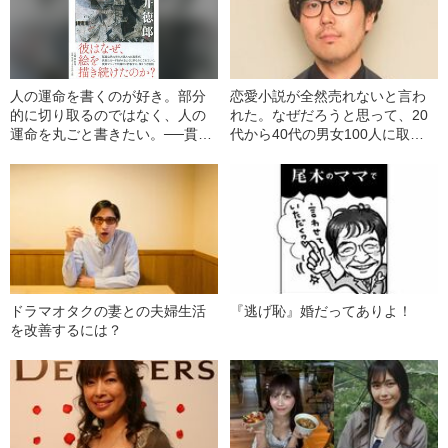
人の運命を書くのが好き。部分
恋愛小説が全然売れないと言わ
的に切り取るのではなく、人の
れた。なぜだろうと思って、20
運命を丸ごと書きたい。──貫井
代から40代の男女100人に取材
徳郎（2）
した。確かに誰も熱烈な恋愛を
していなかった。──川村元気
（1）
ドラマオタクの妻との夫婦生活
『逃げ恥』婚だってありよ！
を改善するには？