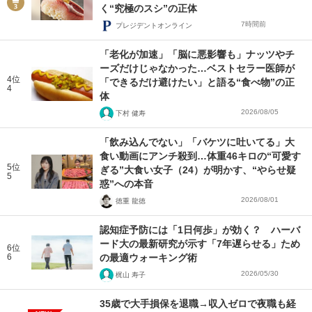
く“究極のスシ”の正体
7時間前
プレジデントオンライン
「老化が加速」「脳に悪影響も」ナッツやチ
ーズだけじゃなかった…ベストセラー医師が
4位
「できるだけ避けたい」と語る“食べ物”の正
4
体
2026/08/05
下村 健寿
「飲み込んでない」「バケツに吐いてる」大
食い動画にアンチ殺到…体重46キロの“可愛す
5位
ぎる”大食い女子（24）が明かす、“やらせ疑
5
惑”への本音
2026/08/01
徳重 龍徳
認知症予防には「1日何歩」が効く？ ハーバ
ード大の最新研究が示す「7年遅らせる」ため
6位
6
の最適ウォーキング術
2026/05/30
梶山 寿子
35歳で大手損保を退職→収入ゼロで夜職も経