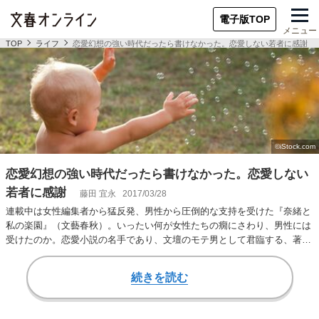
電子版TOP
メニュー
TOP
ライフ
恋愛幻想の強い時代だったら書けなかった。恋愛しない若者に感謝
恋愛幻想の強い時代だったら書けなかった。恋愛しない
若者に感謝
藤田 宜永
2017/03/28
連載中は女性編集者から猛反発、男性から圧倒的な支持を受けた『奈緒と
私の楽園』（文藝春秋）。いったい何が女性たちの癇にさわり、男性には
受けたのか。恋愛小説の名手であり、文壇のモテ男として君臨する、著者
の藤田宜永さんに…
続きを読む