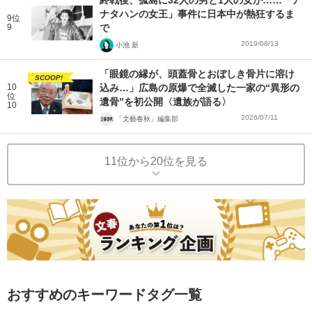
終戦後、孤島に32人の男と1人の女が……「ア
ナタハンの女王」事件に日本中が熱狂するま
9位
9
で
2019/08/13
小池 新
「眼鏡の縁が、頭蓋骨とおぼしき骨片に溶け
SCOOP!
10
込み…」広島の原爆で全滅した一家の“異形の
位
遺骨”を初公開〈遺族が語る〉
10
2026/07/11
「文藝春秋」編集部
11位から20位を見る
おすすめのキーワードタグ一覧