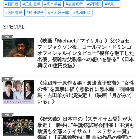
#藤田晋
#三山凌輝
#高市早苗
#後藤真希
#森岡毅
#城彰二
#内田有紀
#松田聖子
#玉木雄一郎
#亀和田武
SPECIAL
PR
《映画『Michael／マイケル』》父ジョセ
フ・ジャクソン役、コールマン・ドミンゴ
オフィシャルインタビュー“観客を魅了した
名優、複雑な父親像への想いを語る”《日本
興収70億円突破》
PR
《渡辺淳一原作＆娘・渡邉直子監督》“女性
の性”を真摯に描く意欲作に黒木瞳・西岡德
馬・吉田羊が出演決定！《映画『月がみて
いる』》
PR
《祝59歳》日本中の【ステイサム愛】が大
暴走！ “勝手に”生誕祭試写会開催！ 主演も
助演も全部ステイサム！「ステサミー賞」
爆誕！【応募総数941票 全54作品の栄冠に