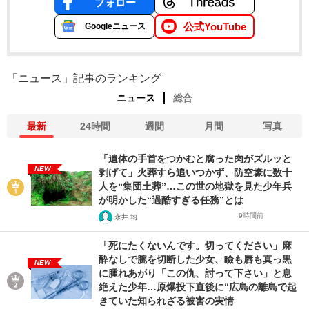
フォロー
公式YouTube
Googleニュース
「ニュース」記事のランキング
ニュース
総合
最新
24時間
週間
月間
写真
「遺体の手首をつかむと腐った肉がズルッと
NEW
剥げて」火葬すら追いつかず、防空壕に数十
人を“集団土葬”…この世の地獄を見た少年兵
が明かした“過酷すぎる任務”とは
9時間前
永井 均
「死にたくないんです。切ってください」麻
酔なしで腕を切断した少女、瞼も唇も真っ黒
NEW
に腫れあがり「この仇、討って下さい」と息
絶えた少年…原爆投下直後に“広島の離島で起
きていた知られざる被害の実情