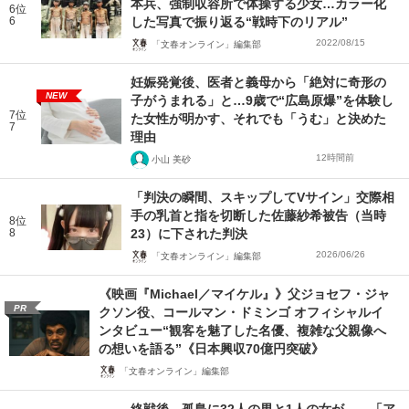
本兵、強制収容所で体操する少女…カラー化
6位
6
した写真で振り返る“戦時下のリアル”
2022/08/15
「文春オンライン」編集部
妊娠発覚後、医者と義母から「絶対に奇形の
NEW
子がうまれる」と…9歳で“広島原爆”を体験し
7位
た女性が明かす、それでも「うむ」と決めた
7
理由
12時間前
小山 美砂
「判決の瞬間、スキップしてVサイン」交際相
手の乳首と指を切断した佐藤紗希被告（当時
8位
8
23）に下された判決
2026/06/26
「文春オンライン」編集部
《映画『Michael／マイケル』》父ジョセフ・ジャ
PR
クソン役、コールマン・ドミンゴ オフィシャルイ
ンタビュー“観客を魅了した名優、複雑な父親像へ
の想いを語る”《日本興収70億円突破》
「文春オンライン」編集部