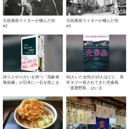
元祖風俗ライターが棲んだ街
元祖風俗ライターが棲んだ街
#2
#3
誇りとやりがいを持つ『高齢者
60人いた女性が10人ほどに 長
風俗嬢』が日本に一石を投じる
年タブー視されてきた売春島
「渡鹿野島」はいま