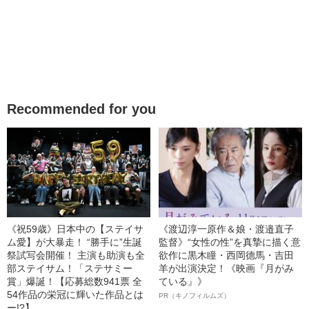
Recommended for you
《祝59歳》日本中の【ステイサ
《渡辺淳一原作＆娘・渡邉直子
ム愛】が大暴走！ “勝手に”生誕
監督》“女性の性”を真摯に描く意
祭試写会開催！ 主演も助演も全
欲作に黒木瞳・西岡德馬・吉田
部ステイサム！「ステサミー
羊が出演決定！《映画『月がみ
賞」爆誕！【応募総数941票 全
ている』》
54作品の栄冠に輝いた作品とは
PR（キノフィルムズ）
ー!?】