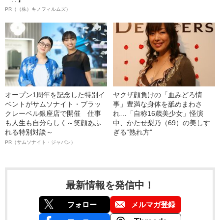
PR（（株）キノフィルムズ）
オープン1周年を記念した特別イ
ヤクザ顔負けの「血みどろ情
ベントがサムソナイト・ブラッ
事」豊満な身体を舐めまわさ
クレーベル銀座店で開催 仕事
れ…「自称16歳美少女」怪演
も人生も自分らしく～笑顔あふ
中、かたせ梨乃（69）の美しす
れる特別対談～
ぎる“熟れ方”
PR（サムソナイト・ジャパン）
最新情報を発信中！
フォロー
メルマガ登録