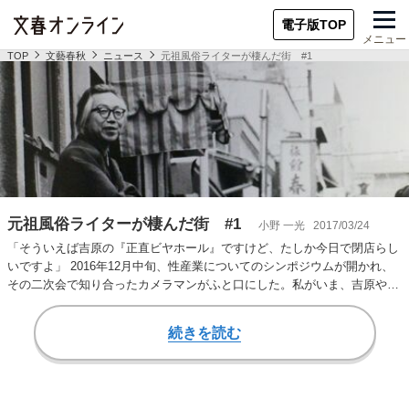
電子版TOP
メニュー
TOP
文藝春秋
ニュース
元祖風俗ライターが棲んだ街 #1
元祖風俗ライターが棲んだ街 #1
小野 一光
2017/03/24
「そういえば吉原の『正直ビヤホール』ですけど、たしか今日で閉店らし
いですよ」 2016年12月中旬、性産業についてのシンポジウムが開かれ、
その二次会で知り合ったカメラマンがふと口にした。私がいま、吉原や浅
草に深く関係…
続きを読む