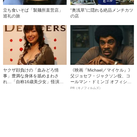
立ち食いそば「製麺所直営店」
“奥浅草”に隠れる絶品メンチカツ
巡礼の旅
の店
ヤクザ顔負けの「血みどろ情
《映画『Michael／マイケル』》
事」豊満な身体を舐めまわさ
父ジョセフ・ジャクソン役、コ
れ…「自称16歳美少女」怪演
ールマン・ドミンゴ オフィシャ
中、かたせ梨乃（69）の美しす
ルインタビュー“観客を魅了した
PR（キノフィルムズ）
ぎる“熟れ方”
名優、複雑な父親像への想いを
語る”《日本興収70億円突破》