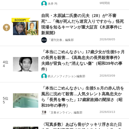
9時間前
永井 均
自民・木原誠二氏妻の元夫（28）が“不審
SCOOP!
死”…「俺が死んだら迷宮入りですから」怪死
現場を知るキーマンが重大証言《木原事件に
新展開》
2026/08/05
「週刊文春」編集部
「本当にごめんなさい」17歳少女が生後5ヶ月
の長男を殺害…《高島忠夫の長男殺害事件》
4位
夫婦が背負った“消えない傷”（昭和39年の事
4
件）
2026/03/09
鉄人ノンフィクション編集部
「本当にごめんなさい」生後5ヵ月の赤ん坊を
風呂に沈めて殺害…人気タレント高島忠夫か
5位
ら「長男を奪った」17歳家政婦の闇深さ（昭
5
和39年の事件）
2026/03/13
「文春オンライン」編集部
〈写真多数〉あばら骨がクッキリ浮き出た日